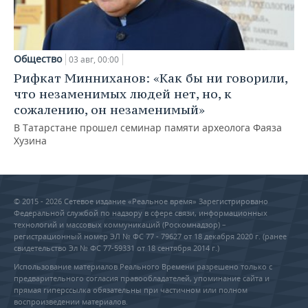
Общество
03 авг, 00:00
Рифкат Минниханов: «Как бы ни говорили,
что незаменимых людей нет, но, к
сожалению, он незаменимый»
В Татарстане прошел семинар памяти археолога Фаяза
Хузина
© 2015 - 2026 Сетевое издание «Реальное время» Зарегистрировано
Федеральной службой по надзору в сфере связи, информационных
технологий и массовых коммуникаций (Роскомнадзор) –
регистрационный номер ЭЛ № ФС 77 - 79627 от 18 декабря 2020 г. (ранее
свидетельство Эл № ФС 77-59331 от 18 сентября 2014 г.)
Использование материалов Реального Времени разрешено только с
предварительного согласия правообладателей, упоминание сайта и
прямая гиперссылка обязательны при частичном или полном
воспроизведении материалов.