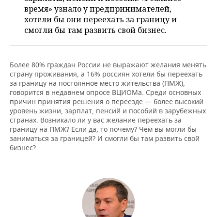
НЕФТЕХИМИЯ
время» узнало у предпринимателей,
РОЗНИЧНАЯ ТОРГОВЛЯ
НОВОСТИ ТЕХНОЛОГИЙ
МЕРОПРИЯТИЯ
хотели бы они переехать за границу и
НЕФТЬ
смогли бы там развить свой бизнес.
ТРАНСПОРТ
IT
НОВОСТИ МЕРОПРИЯТИЙ
СПОРТ
ОПК
УСЛУГИ
МЕДИА
ВЫЕЗДНАЯ РЕДАКЦИЯ
НОВОСТИ СПОРТА
ОБЩЕСТВО
Более 80% граждан России не выражают желания менять
ЭНЕРГЕТИКА
страну проживания, а 16% россиян хотели бы переехать
за границу на постоянное место жительства (ПМЖ),
ТЕЛЕКОММУНИКАЦИИ
БИЗНЕС-БРАНЧИ
ФУТБОЛ
НОВОСТИ ОБЩЕСТВА
ФОТОГАЛЕРЕЯ
говорится в недавнем опросе ВЦИОМа. Среди основных
причин принятия решения о переезде — более высокий
ONLINE-КОНФЕРЕНЦИИ
ХОККЕЙ
ВЛАСТЬ
СЮЖЕТЫ
уровень жизни, зарплат, пенсий и пособий в зарубежных
странах. Возникало ли у вас желание переехать за
границу на ПМЖ? Если да, то почему? Чем вы могли бы
ОТКРЫТАЯ ЛЕКЦИЯ
БАСКЕТБОЛ
ИНФРАСТРУКТУРА
СПРАВОЧНИК
заниматься за границей? И смогли бы там развить свой
бизнес?
ВОЛЕЙБОЛ
ИСТОРИЯ
СПИСОК ПЕРСОН
ПОЛНАЯ ВЕРСИЯ
КИБЕРСПОРТ
КУЛЬТУРА
СПИСОК КОМПАНИЙ
ФИГУРНОЕ КАТАНИЕ
МЕДИЦИНА