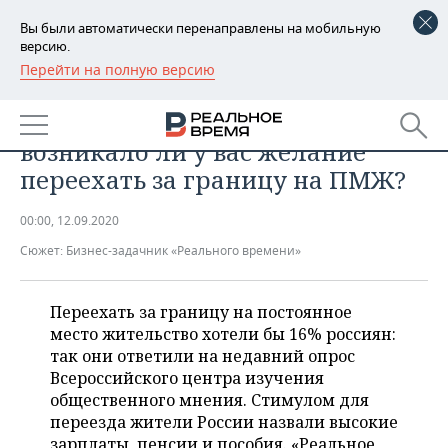
Вы были автоматически перенаправлены на мобильную
версию.
Перейти на полную версию
РЕГИОНЫ
ОБЩЕСТВО
Опрос предпринимателей:
БАШКОРТОСТАН
НОВОСТИ
возникало ли у вас желание
ТАТАРСТАН
АНАЛИТИКА
переехать за границу на ПМЖ?
УДМУРТИЯ
НОВОСТИ АНАЛИТИКИ
ЭКОНОМИКА
00:00, 12.09.2020
Сюжет:
Бизнес-задачник «Реального времени»
ДЕКЛАРАЦИИ О ДОХОДАХ
НОВОСТИ ЭКОНОМИКИ
ПРОМЫШЛЕННОСТЬ
КОРОЛИ ГОСЗАКАЗА ПФО
ФИНАНСЫ
НОВОСТИ
НЕДВИЖИМОСТЬ
Переехать за границу на постоянное
ПРОМЫШЛЕННОСТИ
место жительство хотели бы 16% россиян:
ВУЗЫ ТАТАРСТАНА
БАНКИ
НОВОСТИ НЕДВИЖИМОСТИ
АВТО
так они ответили на недавний опрос
АГРОПРОМ
Всероссийского центра изучения
КОМУ ПРИНАДЛЕЖАТ
БЮДЖЕТ
НОВОСТИ АВТО
БИЗНЕС
общественного мнения. Стимулом для
ТОРГОВЫЕ ЦЕНТРЫ
МАШИНОСТРОЕНИЕ
переезда жители России назвали высокие
ТАТАРСТАНА
ИНВЕСТИЦИИ
НОВОСТИ БИЗНЕСА
ТЕХНОЛОГИИ
зарплаты, пенсии и пособия. «Реальное