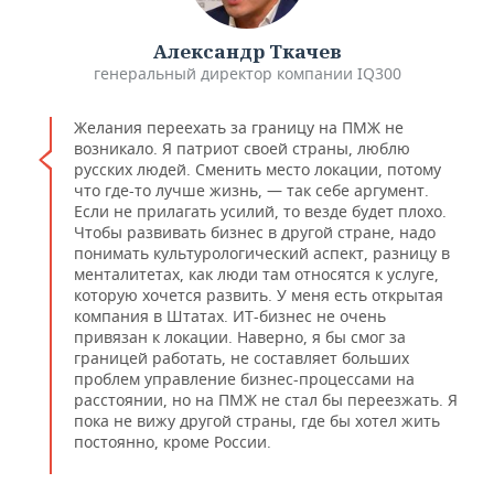
ВОДНЫЕ ВИДЫ СПОРТА
ОБРАЗОВАНИЕ
Александр Ткачев
ХОККЕЙ С МЯЧОМ
ПРОИСШЕСТВИЯ
генеральный директор компании IQ300
Желания переехать за границу на ПМЖ не
возникало. Я патриот своей страны, люблю
русских людей. Сменить место локации, потому
что где-то лучше жизнь, — так себе аргумент.
Если не прилагать усилий, то везде будет плохо.
Чтобы развивать бизнес в другой стране, надо
понимать культурологический аспект, разницу в
менталитетах, как люди там относятся к услуге,
которую хочется развить. У меня есть открытая
компания в Штатах. ИТ-бизнес не очень
привязан к локации. Наверно, я бы смог за
границей работать, не составляет больших
проблем управление бизнес-процессами на
расстоянии, но на ПМЖ не стал бы переезжать. Я
пока не вижу другой страны, где бы хотел жить
постоянно, кроме России.