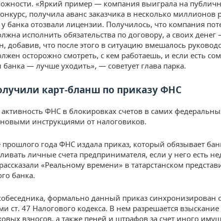
ожности. «Яркий пример — компания выиграла на публич
онкурс, получила аванс заказчика в несколько миллионов 
о у банка отозвали лицензии. Получилось, что компания пот
олжна исполнить обязательства по договору, а своих денег 
он, добавив, что после этого в ситуацию вмешалось руководс
лжен осторожно смотреть, с кем работаешь, и если есть со
 банка — лучше уходить», — советует глава парка.
олучили карт-бланш по приказу ФНС
активность ФНС в блокировках счетов в самих федеральны
новыми инструкциями от налоговиков.
е прошлого года ФНС издала приказ, который обязывает бан
ливать личные счета предпринимателя, если у него есть не
рассказали «Реальному времени» в татарстанском представ
го банка.
собеседника, формально данный приказ синхронизирован 
и ст. 47 Налогового кодекса. В нем разрешается взыскание 
аховых взносов, а также пеней и штрафов за счет иного иму