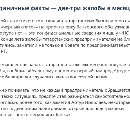
единичные факты — две-три жалобы в месяц
й статистики о том, сколько татарстанских бизнесменов е
 «черный список» на приостановку банковского обслуживан
оступе нет — эти конфиденциальные сведения лишь у ФНС 
 с конца лета жалобы татарстанских предпринимателей на б
стились, заметили не только в Совете по предпринимательс
 РТ.
омышленная палата Татарстана также ежемесячно получает 
бы, сообщил «Реальному времени» первый зампред Артур 
ие блокировки случались «из-за копеечной пени».
жно понимать, что не каждый предприниматель обращается
таких ситуациях, предпочитая разбираться самостоятельно,
огласки. Более того, как заметил Артур Николаев, некоторы
ться к действиям налоговиков, открыв для подстраховки
ьные счета в нескольких банках.