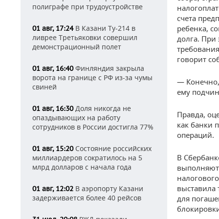
полиграфе при трудоустройстве
налогоплат
счета пред
В Казани Ту-214 в
ребенка, с
01 авг, 17:24
ливрее Третьяковки совершил
долга. При
демонстрационный полет
требования
говорит со
Финляндия закрыла
01 авг, 16:40
ворота на границе с РФ из-за чумы
— Конечно,
свиней
ему подчин
Доля никогда не
01 авг, 16:30
Правда, оц
опаздывающих на работу
как банки 
сотрудников в России достигла 77%
операций.
Состояние российских
01 авг, 15:20
В Сбербанк
миллиардеров сократилось на 5
млрд долларов с начала года
выполняютс
налогового
выставила 
В аэропорту Казани
01 авг, 12:02
задерживается более 40 рейсов
для погаше
блокировки