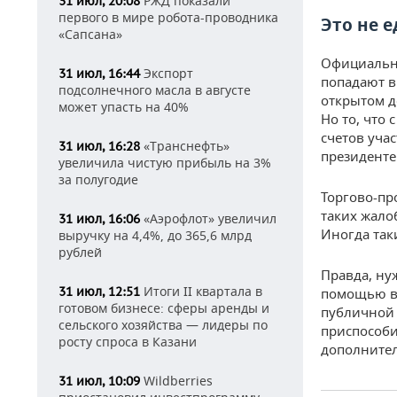
РЖД показали
31 июл, 20:08
первого в мире робота-проводника
Это не 
«Сапсана»
Официально
Экспорт
31 июл, 16:44
попадают в
подсолнечного масла в августе
открытом д
может упасть на 40%
Но то, что
счетов уча
«Транснефть»
31 июл, 16:28
президенте
увеличила чистую прибыль на 3%
за полугодие
Торгово-пр
таких жало
«Аэрофлот» увеличил
31 июл, 16:06
Иногда так
выручку на 4,4%, до 365,6 млрд
рублей
Правда, ну
Итоги II квартала в
31 июл, 12:51
помощью в 
готовом бизнесе: сферы аренды и
публичной 
сельского хозяйства — лидеры по
приспособи
росту спроса в Казани
дополнител
Wildberries
31 июл, 10:09