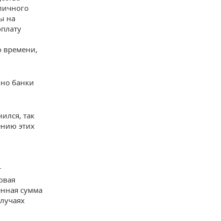
 личного
ы на
оплату
о времени,
вно банки
ился, так
ению этих
т
овая
енная сумма
случаях