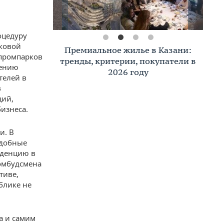
оцедуру
оковой
Премиальное жилье в Казани:
 промпарков
тренды, критерии, покупатели в
щению
2026 году
телей в
в
ций,
изнеса.
и. В
одобные
нденцию в
омбудсмена
тиве,
блике не
а и самим