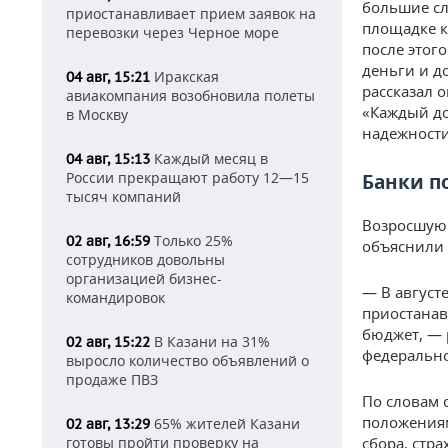
большие сл
приостанавливает прием заявок на
площадке к
перевозки через Черное море
после этог
деньги и д
Иракская
04 авг, 15:21
рассказал 
авиакомпания возобновила полеты
«Каждый до
в Москву
надежности
Каждый месяц в
04 авг, 15:13
России прекращают работу 12—15
Банки п
тысяч компаний
Возросшую 
Только 25%
02 авг, 16:59
объяснили 
сотрудников довольны
организацией бизнес-
— В август
командировок
приостанав
бюджет, — 
В Казани на 31%
02 авг, 15:22
федерально
выросло количество объявлений о
продаже ПВЗ
По словам 
положениям
65% жителей Казани
02 авг, 13:29
готовы пройти проверку на
сбора, стр