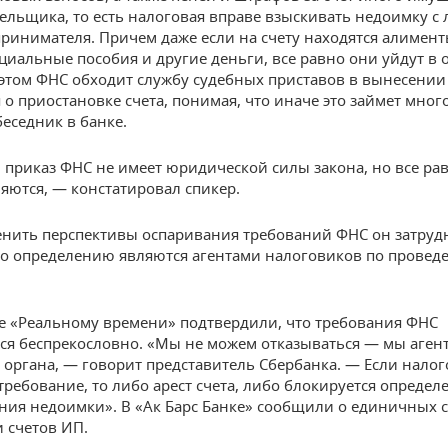
ельщика, то есть налоговая вправе взыскивать недоимку с
принимателя. Причем даже если на счету находятся алимент
оциальные пособия и другие деньги, все равно они уйдут в 
 этом ФНС обходит службу судебных приставов в вынесении
 о приостановке счета, понимая, что иначе это займет мног
беседник в банке.
 приказ ФНС не имеет юридической силы закона, но все ра
яются, — констатировал спикер.
енить перспективы оспаривания требований ФНС он затрудн
по определению являются агентами налоговиков по провед
е «Реальному времени» подтвердили, что требования ФНС
я беспрекословно. «Мы не можем отказываться — мы аген
 органа, — говорит представитель Сбербанка. — Если налог
требование, то либо арест счета, либо блокируется определ
ния недоимки». В «Ак Барс Банке» сообщили о единичных 
 счетов ИП.