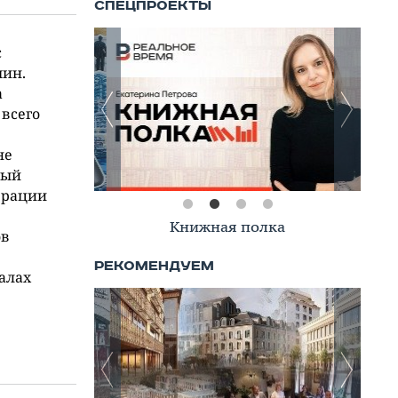
с
чин.
а
 всего
не
ный
ерации
Книжная полка
ов
алах