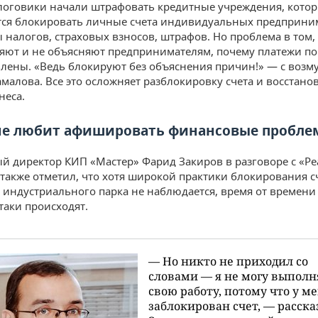
логовики начали штрафовать кредитные учреждения, кото
ся блокировать личные счета индивидуальных предприним
ы налогов, страховых взносов, штрафов. Но проблема в том,
яют и не объясняют предпринимателям, почему платежи по
лены. «Ведь блокируют без объяснения причин!» — с воз
амалова. Все это осложняет разблокировку счета и восстано
неса.
не любит афишировать финансовые пробл
й директор КИП «Мастер» Фарид Закиров в разговоре с «Р
также отметил, что хотя широкой практики блокирования с
 индустриального парка не наблюдается, время от времени
таки происходят.
— Но никто не приходил со
словами — я не могу выполн
свою работу, потому что у м
заблокирован счет, — расска