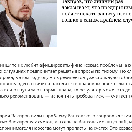
Закиров, что лишний раз
доказывает, что предприни
пойдет искать защиту извне
только в самом крайнем слу
ринципе не любит афишировать финансовые проблемы, а в
 ситуациях предпочитает решать вопросы по-тихому. По с
ирова, в этом году один из резидентов уже столкнулся с б
основном здесь причина находится в правовом поле: если ко
а или отступила от нормы права, то регулятор может это дел
олько рекомендовать — исполнить требование», — считает 
арид Закиров видит проблему банковского сопровождения 
ких блокировках счетов, а в отзыве банковских лицензий, и
дпринимателя навсегда могут пропасть на счетах. Это созда