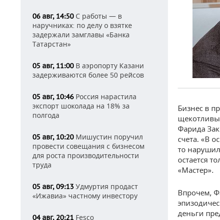
С работы — в
06 авг, 14:50
наручниках: по делу о взятке
задержали замглавы «Банка
Татарстан»
В аэропорту Казани
05 авг, 11:00
задерживаются более 50 рейсов
Россия нарастила
05 авг, 10:46
экспорт шоколада на 18% за
Бизнес в п
полгода
щекотливых
Фарида Зак
Мишустин поручил
05 авг, 10:20
счета. «В 
провести совещания с бизнесом
то нарушил
для роста производительности
остается т
труда
«Мастер».
Удмуртия продаст
05 авг, 09:13
Впрочем, Ф
«Ижавиа» частному инвестору
эпизодичес
деньги пре
Fesco
04 авг, 20:21