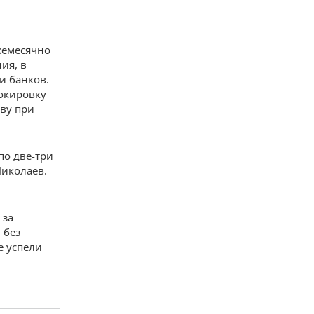
жемесячно
ия, в
и банков.
локировку
тву при
по две-три
Николаев.
 за
 без
е успели