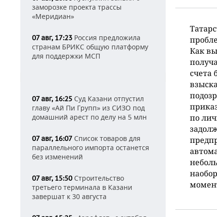
заморозке проекта трассы
«Меридиан»
Татарс
Россия предложила
07 авг, 17:23
пробле
странам БРИКС общую платформу
Как вы
для поддержки МСП
получа
счета 
взыска
подозр
Суд Казани отпустил
07 авг, 16:25
приказ
главу «Ай Пи Групп» из СИЗО под
домашний арест по делу на 5 млн
по ли
задол
Список товаров для
07 авг, 16:07
предпр
параллельного импорта останется
автома
без изменений
неболь
наобор
Строительство
07 авг, 15:50
момент
третьего терминала в Казани
завершат к 30 августа