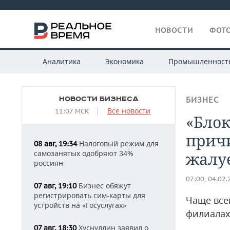
НОВОСТИ
ФОТО
Аналитика
Экономика
Промышленност
НОВОСТИ БИЗНЕСА
БИЗНЕС
Все новости
11:07 МСК
«Блок
причи
Налоговый режим для
08 авг, 19:34
самозанятых одобряют 34%
жалуе
россиян
07:00, 04.02
Бизнес обяжут
07 авг, 19:10
регистрировать сим-карты для
Чаще все
устройств на «Госуслугах»
филиалах
Хуснуллин заявил о
07 авг, 18:30