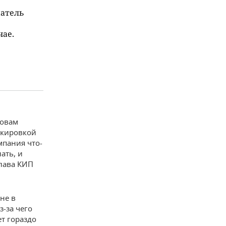
матель
чае.
ловам
локировкой
мпания что-
ать, и
глава КИП
не в
з-за чего
ет гораздо