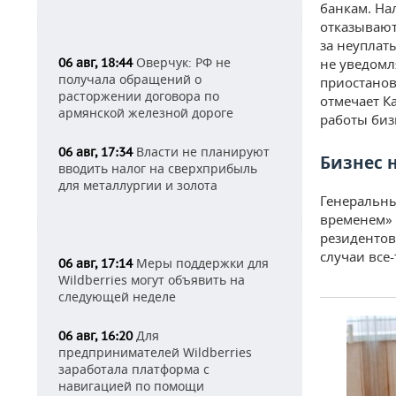
банкам. На
отказывают
за неуплат
Оверчук: РФ не
06 авг, 18:44
не уведомл
получала обращений о
приостанов
расторжении договора по
отмечает К
армянской железной дороге
работы биз
Власти не планируют
06 авг, 17:34
Бизнес 
вводить налог на сверхприбыль
для металлургии и золота
Генеральны
временем» 
резидентов
случаи все-
Меры поддержки для
06 авг, 17:14
Wildberries могут объявить на
следующей неделе
Для
06 авг, 16:20
предпринимателей Wildberries
заработала платформа с
навигацией по помощи