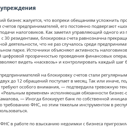
дупреждения
кий бизнес жалуется, что вопреки обещаниям усложнить пр
 счетов предпринимателей, его постоянно подвергают «ш
 подачи налоговиков. Как заметил управляющий одного из
 с 30 резидентами, блокировка счета равнозначна прекра
ной деятельности, что не раз случалось среди предпринима
ьном парке. Источники объясняют активность налоговико
й цифровой прозрачностью проведения финансовых опера
зволяют видеть «насквозь» и контролировать каждый шаг б
редпринимателей на блокировку счетов стали регулярным
 двух до 12 обращений поступает в месяц. Так или иначе, п
требуют особого внимания, — подтвердила тревожную те
с «Реальным временем» исполняющая обязанности бизнес-
Камалова, — Иногда блокирует банк по собственной инициа
о требованию ФНС, но этим тяжелым инструментом в респу
пользоваться.
, ФНС в работе по взысканию недоимки с бизнеса пригрозил