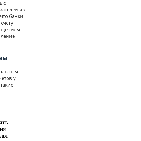
рые
ателей из-
 что банки
 счету
мущением
вление
емы
еальным
четов у
 такие
ять
еня
зал