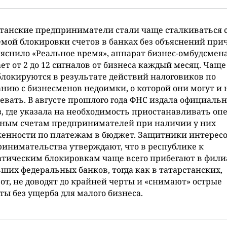
танские предприниматели стали чаще сталкиваться 
мой блокировки счетов в банках без объяснений при
яснило «Реальное время», аппарат бизнес-омбудсмен
ет от 2 до 12 сигналов от бизнеса каждый месяц. Чаще
блокируются в результате действий налоговиков по
нию с бизнесменов недоимки, о которой они могут и 
евать. В августе прошлого года ФНС издала официаль
, где указала на необходимость приостанавливать оп
чным счетам предпринимателей при наличии у них
женности по платежам в бюджет. Защитники интерес
инимательства утверждают, что в республике к
тическим блокировкам чаще всего прибегают в фили
ших федеральных банков, тогда как в татарстанских,
от, не доводят до крайней черты и «снимают» острые
ы без ущерба для малого бизнеса.