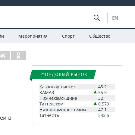
EN
ии
Мероприятия
Спорт
Общество
ФОНДОВЫЙ РЫНОК
Казаньоргсинтез
45.2
КАМАЗ
55.5
Нижнекамскшина
32
Таттелеком
0.579
Нижнекамскнефтехим
47.1
Татнефть
543.5
ей в