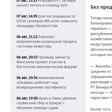
«Аэрофлот» с октября
07 авг, 15:25
начнет летать в столицу ОАЭ
Без пре
Для пострадавших от
07 авг, 14:39
Татарстанс
БПЛА селлеров WB хотят изменить
блокировки
процедуру банкротства
терапии» с
республики
Аэропорт
06 авг, 21:22
хозяйствен
Шереметьево разрешили продать
индустриал
частному инвестору
абсолютно
которые по
Премьер-министр
06 авг, 20:53
Монголии примет участие в
— Жалобы п
Восточном экономическом форуме
среднем от
обращения 
Авиакомпания
06 авг, 20:36
разговоре 
«Ижавиа» работает над
РТ Венера 
возвращением сертификата
иногда — п
перестают 
Иран и Оман увязали
06 авг, 19:30
сервисный сбор в Ормузе с
объемом помощи судам
Более того