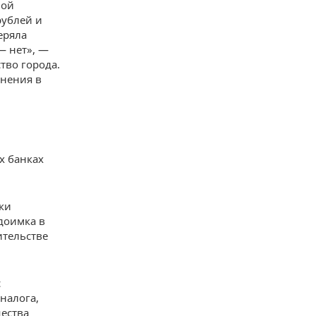
ной
рублей и
еряла
— нет», —
тво города.
мнения в
х банках
ки
доимка в
ительстве
с
налога,
щества