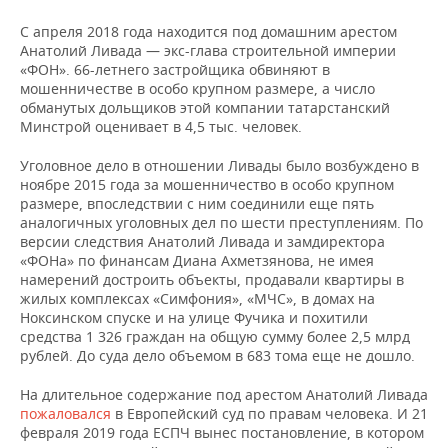
С апреля 2018 года находится под домашним арестом
Анатолий Ливада — экс-глава строительной империи
«ФОН». 66-летнего застройщика обвиняют в
мошенничестве в особо крупном размере, а число
обманутых дольщиков этой компании татарстанский
Минстрой оценивает в 4,5 тыс. человек.
Уголовное дело в отношении Ливады было возбуждено в
ноябре 2015 года за мошенничество в особо крупном
размере, впоследствии с ним соединили еще пять
аналогичных уголовных дел по шести преступлениям. По
версии следствия Анатолий Ливада и замдиректора
«ФОНа» по финансам Диана Ахметзянова, не имея
намерений достроить объекты, продавали квартиры в
жилых комплексах «Симфония», «МЧС», в домах на
Ноксинском спуске и на улице Фучика и похитили
средства 1 326 граждан на общую сумму более 2,5 млрд
рублей. До суда дело объемом в 683 тома еще не дошло.
На длительное содержание под арестом Анатолий Ливада
пожаловался
в Европейский суд по правам человека. И 21
февраля 2019 года ЕСПЧ вынес постановление, в котором