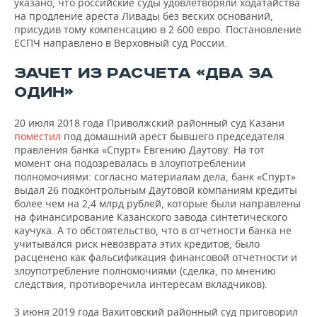
указано, что российские суды удовлетворяли ходатайства
на продление ареста Ливады без веских оснований,
присудив тому компенсацию в 2 600 евро. Постановление
ЕСПЧ направлено в Верховный суд России.
ЗАЧЕТ ИЗ РАСЧЕТА «ДВА ЗА
ОДИН»
20 июля 2018 года Приволжский районный суд Казани
поместил
под домашний арест бывшего председателя
правления банка «Спурт» Евгению Даутову. На тот
момент она подозревалась в злоупотреблении
полномочиями: согласно материалам дела, банк «Спурт»
выдал 26 подконтрольным Даутовой компаниям кредиты
более чем на 2,4 млрд рублей, которые были направлены
на финансирование Казанского завода синтетического
каучука. А то обстоятельство, что в отчетности банка не
учитывался риск невозврата этих кредитов, было
расценено как фальсификация финансовой отчетности и
злоупотребление полномочиями (сделка, по мнению
следствия, противоречила интересам вкладчиков).
3 июня 2019 года Вахитовский районный суд приговорил