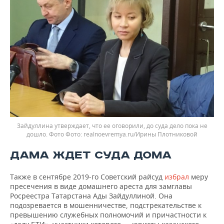
Зайдуллина утверждает, что ее оговорили, до суда дело пока не
дошло. Фото
realnoevremya.ru/Ирины Плотниковой
ДАМА ЖДЕТ СУДА ДОМА
Также в сентябре 2019-го Советский райсуд
избрал
меру
пресечения в виде домашнего ареста для замглавы
Росреестра Татарстана Ады Зайдуллиной. Она
подозревается в мошенничестве, подстрекательстве к
превышению служебных полномочий и причастности к