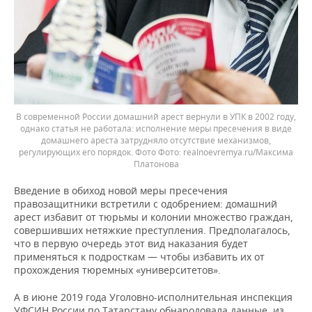
В современной России домашний арест вернули в УПК в 2002 году,
однако статья не работала: исполнение меры пресечения в виде
домашнего ареста затрудняло отсутствие механизмов,
регулирующих его порядок. Фото
realnoevremya.ru/Максима
Платонова
Введение в обиход новой меры пресечения
правозащитники встретили с одобрением: домашний
арест избавит от тюрьмы и колонии множество граждан,
совершивших нетяжкие преступления. Предполагалось,
что в первую очередь этот вид наказания будет
применяться к подросткам — чтобы избавить их от
прохождения тюремных «университетов».
А в июне 2019 года Уголовно-исполнительная инспекция
УФСИН России по Татарстану обнародовала данные, из