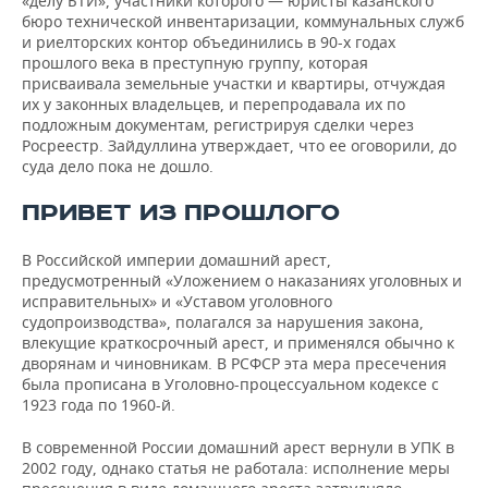
«делу БТИ», участники которого — юристы казанского
бюро технической инвентаризации, коммунальных служб
и риелторских контор объединились в 90-х годах
прошлого века в преступную группу, которая
присваивала земельные участки и квартиры, отчуждая
их у законных владельцев, и перепродавала их по
подложным документам, регистрируя сделки через
Росреестр. Зайдуллина утверждает, что ее оговорили, до
суда дело пока не дошло.
ПРИВЕТ ИЗ ПРОШЛОГО
В Российской империи домашний арест,
предусмотренный «Уложением о наказаниях уголовных и
исправительных» и «Уставом уголовного
судопроизводства», полагался за нарушения закона,
влекущие краткосрочный арест, и применялся обычно к
дворянам и чиновникам. В РСФСР эта мера пресечения
была прописана в Уголовно-процессуальном кодексе с
1923 года по 1960-й.
В современной России домашний арест вернули в УПК в
2002 году, однако статья не работала: исполнение меры