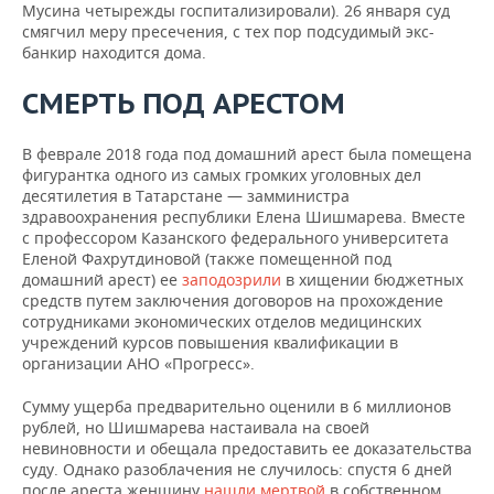
Мусина четырежды госпитализировали). 26 января суд
смягчил меру пресечения, с тех пор подсудимый экс-
банкир находится дома.
СМЕРТЬ ПОД АРЕСТОМ
В феврале 2018 года под домашний арест была помещена
фигурантка одного из самых громких уголовных дел
десятилетия в Татарстане — замминистра
здравоохранения республики Елена Шишмарева. Вместе
с профессором Казанского федерального университета
Еленой Фахрутдиновой (также помещенной под
домашний арест) ее
заподозрили
в хищении бюджетных
средств путем заключения договоров на прохождение
сотрудниками экономических отделов медицинских
учреждений курсов повышения квалификации в
организации АНО «Прогресс».
Сумму ущерба предварительно оценили в 6 миллионов
рублей, но Шишмарева настаивала на своей
невиновности и обещала предоставить ее доказательства
суду. Однако разоблачения не случилось: спустя 6 дней
после ареста женщину
нашли мертвой
в собственном