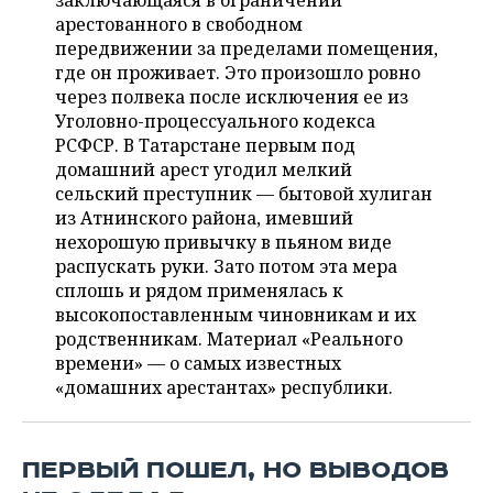
заключающаяся в ограничении
НЕФТЕХИМИЯ
арестованного в свободном
РОЗНИЧНАЯ ТОРГОВЛЯ
НОВОСТИ ТЕХНОЛОГИЙ
МЕРОПРИЯТИЯ
передвижении за пределами помещения,
НЕФТЬ
где он проживает. Это произошло ровно
ТРАНСПОРТ
IT
НОВОСТИ МЕРОПРИЯТИЙ
СПОРТ
через полвека после исключения ее из
ОПК
Уголовно-процессуального кодекса
УСЛУГИ
МЕДИА
ВЫЕЗДНАЯ РЕДАКЦИЯ
НОВОСТИ СПОРТА
ОБЩЕСТВО
РСФСР. В Татарстане первым под
ЭНЕРГЕТИКА
домашний арест угодил мелкий
ТЕЛЕКОММУНИКАЦИИ
БИЗНЕС-БРАНЧИ
ФУТБОЛ
НОВОСТИ ОБЩЕСТВА
сельский преступник — бытовой хулиган
ФОТОГАЛЕРЕЯ
из Атнинского района, имевший
нехорошую привычку в пьяном виде
ONLINE-КОНФЕРЕНЦИИ
ХОККЕЙ
ВЛАСТЬ
СЮЖЕТЫ
распускать руки. Зато потом эта мера
сплошь и рядом применялась к
ОТКРЫТАЯ ЛЕКЦИЯ
БАСКЕТБОЛ
ИНФРАСТРУКТУРА
СПРАВОЧНИК
высокопоставленным чиновникам и их
родственникам. Материал «Реального
ВОЛЕЙБОЛ
ИСТОРИЯ
СПИСОК ПЕРСОН
ПОЛНАЯ ВЕРСИЯ
времени» — о самых известных
«домашних арестантах» республики.
КИБЕРСПОРТ
КУЛЬТУРА
СПИСОК КОМПАНИЙ
ФИГУРНОЕ КАТАНИЕ
МЕДИЦИНА
ПЕРВЫЙ ПОШЕЛ, НО ВЫВОДОВ