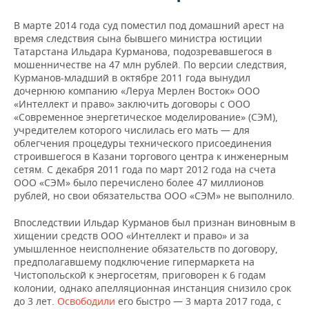
В марте 2014 года суд поместил под домашний арест на
время следствия сына бывшего министра юстиции
Татарстана Ильдара Курманова, подозревавшегося в
мошенничестве на 47 млн рублей. По версии следствия,
Курманов-младший в октябре 2011 года вынудил
дочернюю компанию «Леруа Мерлен Восток» ООО
«Интеллект и право» заключить договоры с ООО
«Современное энергетическое моделирование» (СЭМ),
учредителем которого числилась его мать — для
облегчения процедуры технического присоединения
строившегося в Казани торгового центра к инженерным
сетям. С декабря 2011 года по март 2012 года на счета
ООО «СЭМ» было перечислено более 47 миллионов
рублей, но свои обязательства ООО «СЭМ» не выполнило.
Впоследствии Ильдар Курманов был признан виновным в
хищении средств ООО «Интеллект и право» и за
умышленное неисполнение обязательств по договору,
предполагавшему подключение гипермаркета на
Чистопольской к энергосетям, приговорен к 6 годам
колонии, однако апелляционная инстанция снизило срок
до 3 лет.
Освободили
его быстро — 3 марта 2017 года, с