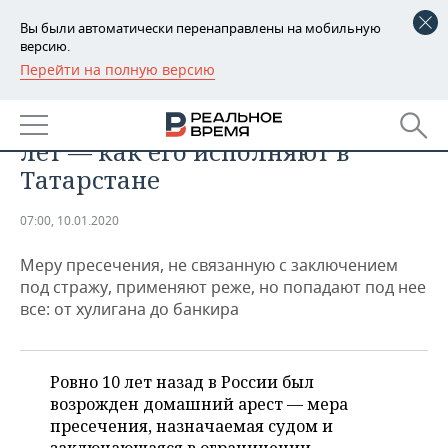
Вы были автоматически перенаправлены на мобильную
версию.
Перейти на полную версию
РЕГИОНЫ
ПРОИСШЕСТВИЯ
Закону о домашнем аресте 10
БАШКОРТОСТАН
НОВОСТИ
лет — как его исполняют в
ТАТАРСТАН
АНАЛИТИКА
Татарстане
УДМУРТИЯ
НОВОСТИ АНАЛИТИКИ
ЭКОНОМИКА
07:00, 10.01.2020
ДЕКЛАРАЦИИ О ДОХОДАХ
НОВОСТИ ЭКОНОМИКИ
ПРОМЫШЛЕННОСТЬ
Меру пресечения, не связанную с заключением
под стражу, применяют реже, но попадают под нее
КОРОЛИ ГОСЗАКАЗА ПФО
ФИНАНСЫ
НОВОСТИ
НЕДВИЖИМОСТЬ
все: от хулигана до банкира
ПРОМЫШЛЕННОСТИ
ВУЗЫ ТАТАРСТАНА
БАНКИ
НОВОСТИ НЕДВИЖИМОСТИ
АВТО
АГРОПРОМ
Ровно 10 лет назад в России был
КОМУ ПРИНАДЛЕЖАТ
БЮДЖЕТ
НОВОСТИ АВТО
БИЗНЕС
возрожден домашний арест — мера
ТОРГОВЫЕ ЦЕНТРЫ
МАШИНОСТРОЕНИЕ
ТАТАРСТАНА
пресечения, назначаемая судом и
ИНВЕСТИЦИИ
НОВОСТИ БИЗНЕСА
ТЕХНОЛОГИИ