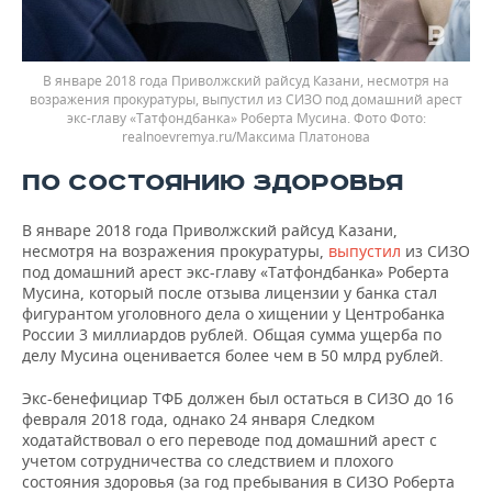
В январе 2018 года Приволжский райсуд Казани, несмотря на
возражения прокуратуры, выпустил из СИЗО под домашний арест
экс-главу «Татфондбанка» Роберта Мусина. Фото
realnoevremya.ru/Максима Платонова
ПО СОСТОЯНИЮ ЗДОРОВЬЯ
В январе 2018 года Приволжский райсуд Казани,
несмотря на возражения прокуратуры,
выпустил
из СИЗО
под домашний арест экс-главу «Татфондбанка» Роберта
Мусина, который после отзыва лицензии у банка стал
фигурантом уголовного дела о хищении у Центробанка
России 3 миллиардов рублей. Общая сумма ущерба по
делу Мусина оценивается более чем в 50 млрд рублей.
Экс-бенефициар ТФБ должен был остаться в СИЗО до 16
февраля 2018 года, однако 24 января Следком
ходатайствовал о его переводе под домашний арест с
учетом сотрудничества со следствием и плохого
состояния здоровья (за год пребывания в СИЗО Роберта