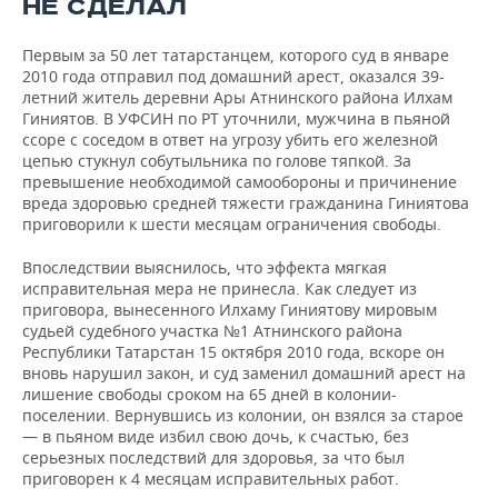
НЕ СДЕЛАЛ
ВОДНЫЕ ВИДЫ СПОРТА
ОБРАЗОВАНИЕ
ХОККЕЙ С МЯЧОМ
ПРОИСШЕСТВИЯ
Первым за 50 лет татарстанцем, которого суд в январе
2010 года отправил под домашний арест, оказался 39-
летний житель деревни Ары Атнинского района Илхам
Гиниятов. В УФСИН по РТ уточнили, мужчина в пьяной
ссоре с соседом в ответ на угрозу убить его железной
цепью стукнул собутыльника по голове тяпкой. За
превышение необходимой самообороны и причинение
вреда здоровью средней тяжести гражданина Гиниятова
приговорили к шести месяцам ограничения свободы.
Впоследствии выяснилось, что эффекта мягкая
исправительная мера не принесла. Как следует из
приговора, вынесенного Илхаму Гиниятову мировым
судьей судебного участка №1 Атнинского района
Республики Татарстан 15 октября 2010 года, вскоре он
вновь нарушил закон, и суд заменил домашний арест на
лишение свободы сроком на 65 дней в колонии-
поселении. Вернувшись из колонии, он взялся за старое
— в пьяном виде избил свою дочь, к счастью, без
серьезных последствий для здоровья, за что был
приговорен к 4 месяцам исправительных работ.