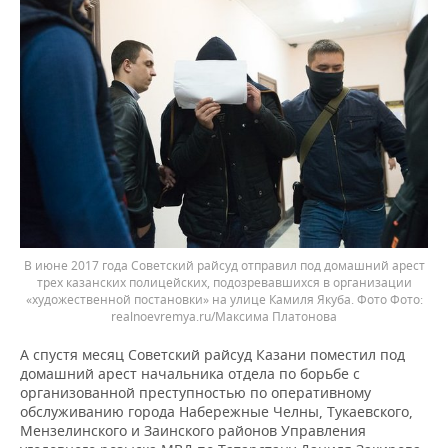
В июне 2017 года Советский райсуд отправил под домашний арест
трех казанских полицейских, подозревавшихся в организации
«художественной постановки» на улице Камиля Якуба. Фото
realnoevremya.ru/Максима Платонова
А спустя месяц Советский райсуд Казани поместил под
домашний арест начальника отдела по борьбе с
организованной преступностью по оперативному
обслуживанию города Набережные Челны, Тукаевского,
Мензелинского и Заинского районов Управления