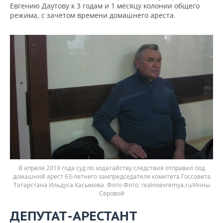
Евгению Даутову к 3 годам и 1 месяцу колонии общего
режима, с зачетом времени домашнего ареста.
В апреле 2019 года суд по ходатайству следствия отправил под
домашний арест 63-летнего зампредседателя комитета Госсовета
Татарстана Ильдуса Касымова. Фото
realnoevremya.ru/Инны
Серовой
ДЕПУТАТ-АРЕСТАНТ