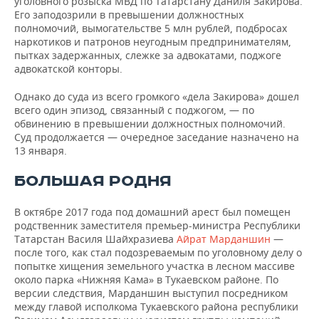
уголовного розыска МВД по Татарстану Даниля Закирова.
Его заподозрили в превышении должностных
полномочий, вымогательстве 5 млн рублей, подбросах
наркотиков и патронов неугодным предпринимателям,
пытках задержанных, слежке за адвокатами, поджоге
адвокатской конторы.
Однако до суда из всего громкого «дела Закирова» дошел
всего один эпизод, связанный с поджогом, — по
обвинению в превышении должностных полномочий.
Суд продолжается — очередное заседание назначено на
13 января.
БОЛЬШАЯ РОДНЯ
В октябре 2017 года под домашний арест был помещен
родственник заместителя премьер-министра Республики
Татарстан Василя Шайхразиева
Айрат Марданшин
—
после того, как стал подозреваемым по уголовному делу о
попытке хищения земельного участка в лесном массиве
около парка «Нижняя Кама» в Тукаевском районе. По
версии следствия, Марданшин выступил посредником
между главой исполкома Тукаевского района республики