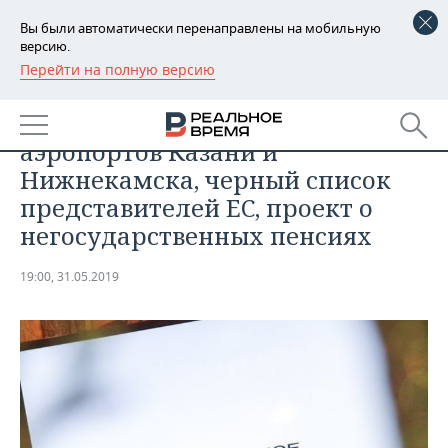
Вы были автоматически перенаправлены на мобильную
версию.
Перейти на полную версию
РЕГИОНЫ
ОБЩЕСТВО
Итоги дня: новые имена
БАШКОРТОСТАН
НОВОСТИ
аэропортов Казани и
ТАТАРСТАН
АНАЛИТИКА
Нижнекамска, черный список
представителей ЕС, проект о
УДМУРТИЯ
НОВОСТИ АНАЛИТИКИ
ЭКОНОМИКА
негосударственных пенсиях
ДЕКЛАРАЦИИ О ДОХОДАХ
НОВОСТИ ЭКОНОМИКИ
ПРОМЫШЛЕННОСТЬ
19:00, 31.05.2019
КОРОЛИ ГОСЗАКАЗА ПФО
ФИНАНСЫ
НОВОСТИ
НЕДВИЖИМОСТЬ
ПРОМЫШЛЕННОСТИ
ВУЗЫ ТАТАРСТАНА
БАНКИ
НОВОСТИ НЕДВИЖИМОСТИ
АВТО
АГРОПРОМ
КОМУ ПРИНАДЛЕЖАТ
БЮДЖЕТ
НОВОСТИ АВТО
БИЗНЕС
ТОРГОВЫЕ ЦЕНТРЫ
МАШИНОСТРОЕНИЕ
ТАТАРСТАНА
ИНВЕСТИЦИИ
НОВОСТИ БИЗНЕСА
ТЕХНОЛОГИИ