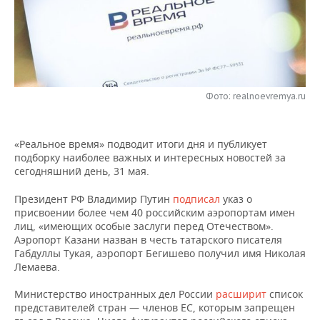
НЕФТЕХИМИЯ
РОЗНИЧНАЯ ТОРГОВЛЯ
НОВОСТИ ТЕХНОЛОГИЙ
МЕРОПРИЯТИЯ
НЕФТЬ
ТРАНСПОРТ
IT
НОВОСТИ МЕРОПРИЯТИЙ
СПОРТ
ОПК
УСЛУГИ
МЕДИА
ВЫЕЗДНАЯ РЕДАКЦИЯ
НОВОСТИ СПОРТА
ОБЩЕСТВО
Фото: realnoevremya.ru
ЭНЕРГЕТИКА
ТЕЛЕКОММУНИКАЦИИ
БИЗНЕС-БРАНЧИ
ФУТБОЛ
НОВОСТИ ОБЩЕСТВА
ФОТОГАЛЕРЕЯ
«Реальное время» подводит итоги дня и публикует
ONLINE-КОНФЕРЕНЦИИ
ХОККЕЙ
ВЛАСТЬ
подборку наиболее важных и интересных новостей за
СЮЖЕТЫ
сегодняшний день, 31 мая.
ОТКРЫТАЯ ЛЕКЦИЯ
БАСКЕТБОЛ
ИНФРАСТРУКТУРА
СПРАВОЧНИК
Президент РФ Владимир Путин
подписал
указ о
присвоении более чем 40 российским аэропортам имен
ВОЛЕЙБОЛ
ИСТОРИЯ
СПИСОК ПЕРСОН
ПОЛНАЯ ВЕРСИЯ
лиц, «имеющих особые заслуги перед Отечеством».
Аэропорт Казани назван в честь татарского писателя
Габдуллы Тукая, аэропорт Бегишево получил имя Николая
КИБЕРСПОРТ
КУЛЬТУРА
СПИСОК КОМПАНИЙ
Лемаева.
ФИГУРНОЕ КАТАНИЕ
МЕДИЦИНА
Министерство иностранных дел России
расширит
список
представителей стран — членов ЕС, которым запрещен