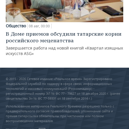
Общество
08 авг, 00:00
В Доме приемов обсудили татарские корни
российского меценатства
Завершается работа над новой книгой «Квартал изящных
искусств ASG»
© 2015 - 2026 Сетевое издание «Реальное время» Зарегистрировано
Федеральной службой по надзору в сфере связи, информационных
технологий и массовых коммуникаций (Роскомнадзор) –
регистрационный номер ЭЛ № ФС 77 - 79627 от 18 декабря 2020 г. (ранее
свидетельство Эл № ФС 77-59331 от 18 сентября 2014 г.)
Использование материалов Реального Времени разрешено только с
предварительного согласия правообладателей, упоминание сайта и
прямая гиперссылка обязательны при частичном или полном
воспроизведении материалов.