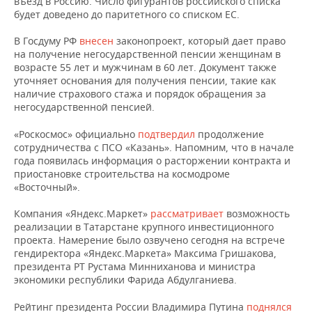
въезд в Россию. Число фигурантов российского списка
ВОДНЫЕ ВИДЫ СПОРТА
ОБРАЗОВАНИЕ
будет доведено до паритетного со списком ЕС.
ХОККЕЙ С МЯЧОМ
ПРОИСШЕСТВИЯ
В Госдуму РФ
внесен
законопроект, который дает право
на получение негосударственной пенсии женщинам в
возрасте 55 лет и мужчинам в 60 лет. Документ также
уточняет основания для получения пенсии, такие как
наличие страхового стажа и порядок обращения за
негосударственной пенсией.
«Роскосмос» официально
подтвердил
продолжение
сотрудничества с ПСО «Казань». Напомним, что в начале
года появилась информация о расторжении контракта и
приостановке строительства на космодроме
«Восточный».
Компания «Яндекс.Маркет»
рассматривает
возможность
реализации в Татарстане крупного инвестиционного
проекта. Намерение было озвучено сегодня на встрече
гендиректора «Яндекс.Маркета» Максима Гришакова,
президента РТ Рустама Минниханова и министра
экономики республики Фарида Абдулганиева.
Рейтинг президента России Владимира Путина
поднялся