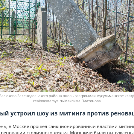
Васюково Зеленодольского района вновь разгромили мусульманское кла
realnoevremya.ru/Максима Платонова
ый устроил шоу из митинга против ренова
день, в Москве прошел санкционированный властями митин
 реновации столичного жилья. Москвичи были вынуждены