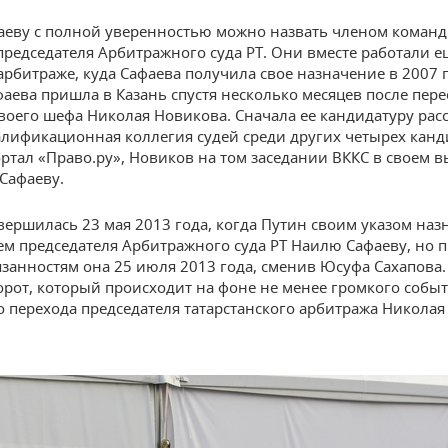
еву с полной уверенностью можно назвать членом коман
председателя Арбитражного суда РТ. Они вместе работали е
арбитраже, куда Сафаева получила свое назначение в 2007 г
аева пришла в Казань спустя несколько месяцев после пере
своего шефа Николая Новикова. Сначала ее кандидатуру рас
лификационная коллегия судей среди других четырех канди
ртал «Право.ру», Новиков на том заседании ВККС в своем 
Сафаеву.
вершилась 23 мая 2013 года, когда Путин своим указом наз
ем председателя Арбитражного суда РТ Наилю Сафаеву, но 
язанностям она 25 июля 2013 года, сменив Юсуфа Сахапова.
рот, который происходит на фоне не менее громкого собы
 перехода председателя татарстанского арбитража Никола