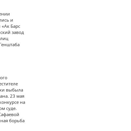
ении
лись и
 «Ак Барс
нский завод
 лиц
 Генштаба
кого
естителе
ски выбыла
ана. 23 мая
конкурсе на
м суде.
 Сафаевой
нная борьба