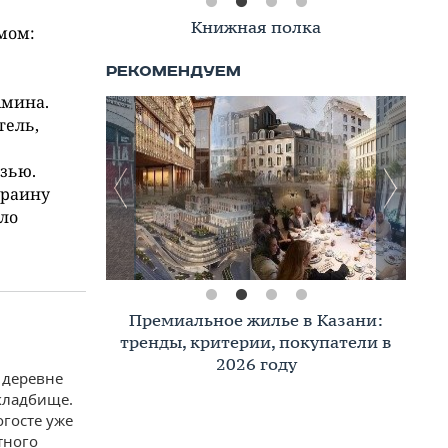
Книжная полка
мом:
Амина.
тель,
язью.
краину
ило
Премиальное жилье в Казани:
тренды, критерии, покупатели в
2026 году
в деревне
кладбище.
огосте уже
тного