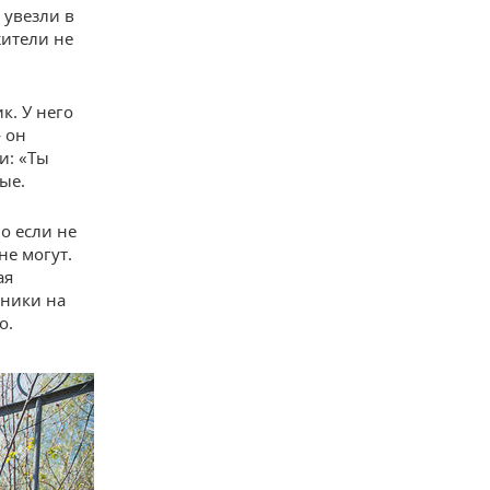
 увезли в
жители не
к. У него
— он
ли: «Ты
ые.
о если не
не могут.
ая
тники на
о.