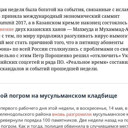
ая неделя была богатой на события, связанные с исла
ь приняла международный экономический саммит
ummit 2017, а в Казанском кремле наконец состоялось
онение
двух казанских ханов — Махмуда и Мухаммад-
 с тем, по миру продолжил разгуливать вирус-вымога
й мог стать причиной того, что в пятницу абоненты
она» по всей России столкнулись с проблемами со св
лельно с этим Петр Порошенко решил «отключить» У
сийских соцсетей и ряда ПО. «Реальное время» состав
 скандалов и событий прошедшей недели.
ой погром на мусульманском кладбище
 первого рабочего дня этой недели, в воскресенье, 14 мая, 
Зеленодольского района
вновь разгромили
мусульманское 
ревернули порядка 100 памятников. Две недели назад на п
 погром. Как и тогда, полиция обвинила в случившемся мес