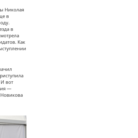
ды Николая
ще в
оду.
езда в
смотрела
датов. Как
выступлении
начил
приступила
 И вот
тия —
я Новикова