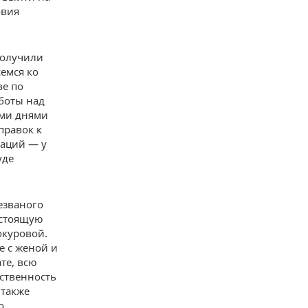
овия
получили
емся ко
ве по
боты над
ими днями
правок к
ваций — у
уде
незваного
астоящую
окуровой.
е с женой и
те, всю
ественность
 также
о