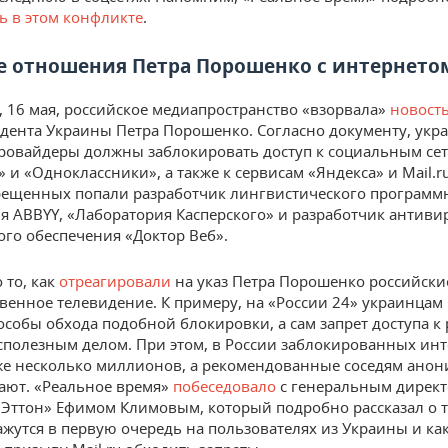
ь в этом конфликте
.
 отношения Петра Порошенко с интернето
, 16 мая, российское медиапространство «взорвала»
новост
идента Украины Петра Порошенко. Согласно документу, укр
ровайдеры должны заблокировать доступ к социальным се
 и «Одноклассники», а также к сервисам «Яндекса» и Mail.ru
рещенных попали разработчик лингвистического программ
я ABBYY, «Лаборатория Касперского» и разработчик антиви
го обеспечения «Доктор Веб».
то, как
отреагировали
на указ Петра Порошенко российски
твенное телевидение. К примеру, на «России 24» украинцам
особы обхода подобной блокировки, а сам запрет доступа к
сполезным делом. При этом, в России заблокированных инт
же несколько миллионов, а рекомендованные соседям анон
ают. «Реальное время»
побеседовало
с генеральным директ
Эттон» Ефимом Климовым, который подробно рассказал о т
ажутся в первую очередь на пользователях из Украины и ка