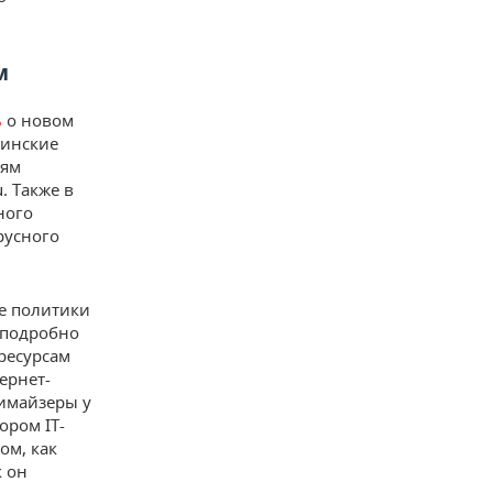
м
ь
о новом
аинские
тям
. Также в
ного
русного
е политики
 подробно
 ресурсам
ернет-
имайзеры у
ором IT-
ом, как
к он