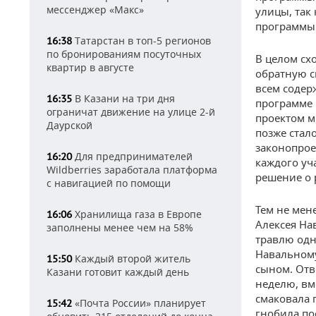
мессенджер «Макс»
улицы, так
программы
Татарстан в топ-5 регионов
16:38
по бронированиям посуточных
В целом сх
квартир в августе
обратную с
всем содер
В Казани на три дня
16:35
программе 
ограничат движение на улице 2-й
проектом м
Даурской
позже стал
законопрое
Для предпринимателей
16:20
каждого уч
Wildberries заработала платформа
решение о 
с навигацией по помощи
Тем не мен
Хранилища газа в Европе
16:06
Алексея На
заполнены менее чем на 58%
травлю одн
Навальному
Каждый второй житель
15:50
сыном. Отв
Казани готовит каждый день
неделю, вм
смаковала 
«Почта России» планирует
15:42
гнобила по