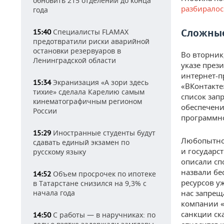
обновить 215 отделений до конца
разбиралос
года
Сложные
Специалисты FLAMAX
15:40
предотвратили риски аварийной
остановки резервуаров в
Во вторник
Ленинградской области
указе през
интернет-п
Экранизация «А зори здесь
15:34
«ВКонтакте»
тихие» сделала Карелию самым
список зап
кинематографичным регионом
обеспечени
России
программно
Иностранные студенты будут
15:29
Любопытно 
сдавать единый экзамен по
и государс
русскому языку
описали сп
назвали бе
Объем просрочек по ипотеке
14:52
ресурсов у
в Татарстане снизился на 9,3% с
начала года
нас запрещ
компании «
санкции ск
С работы — в наручниках: по
14:50