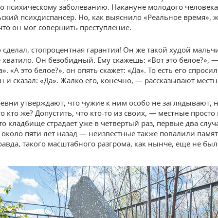
о психическому заболеванию. Накануне молодого человека
ский психдиспансер. Но, как выяснило «Реальное время», 
 что он мог совершить преступление.
 сделал, стопроцентная гарантия! Он же такой худой мальчи
е хватило. Он безобидный. Ему скажешь: «Вот это белое?», 
а». «А это белое?», он опять скажет: «Да». То есть его спроси
н и сказал: «Да». Жалко его, конечно, — рассказывают местн
евни утверждают, что чужие к ним особо не заглядывают, н
о кто же? Допустить, что кто-то из своих, — местные просто 
то кладбище страдает уже в четвертый раз, первые два случ
около пяти лет назад — неизвестные также повалили памя
равда, такого масштабного разгрома, как нынче, еще не был