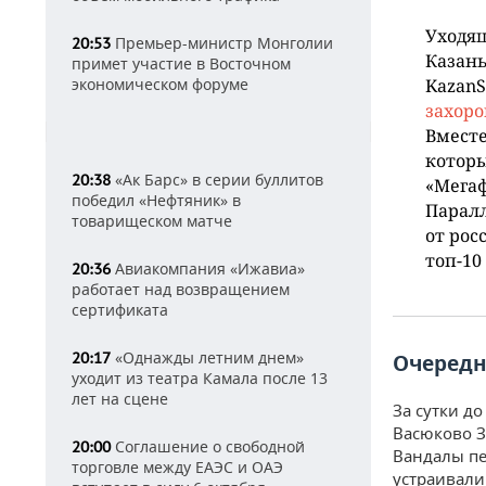
Уходящ
Премьер-министр Монголии
20:53
Казан
примет участие в Восточном
экономическом форуме
KazanS
захор
Вместе
которы
«Ак Барс» в серии буллитов
20:38
«Мегаф
победил «Нефтяник» в
Парал
товарищеском матче
от рос
топ-10
Авиакомпания «Ижавиа»
20:36
работает над возвращением
сертификата
«Однажды летним днем»
20:17
Очередн
уходит из театра Камала после 13
лет на сцене
За сутки до
Васюково 
Соглашение о свободной
20:00
Вандалы пе
торговле между ЕАЭС и ОАЭ
устраивали