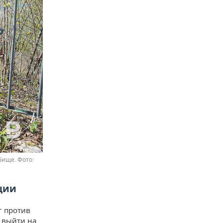
дбище.
ции
г против
 выйти на