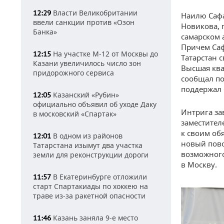
Власти Великобритании
12:29
Наилю Сафа
ввели санкции против «Озон
Новикова, 
Банка»
самарском 
Причем Саф
На участке М-12 от Москвы до
12:15
Татарстан 
Казани увеличилось число зон
Высшая ква
придорожного сервиса
сообщал по
поддержал 
Казанский «Рубин»
12:05
официально объявил об уходе Даку
Интрига за
в московский «Спартак»
заместител
к своим об
В одном из районов
12:01
новый пово
Татарстана изымут два участка
возможного
земли для реконструкции дороги
в Москву.
В Екатеринбурге отложили
11:57
старт Спартакиады по хоккею на
траве из-за ракетной опасности
Казань заняла 9-е место
11:46