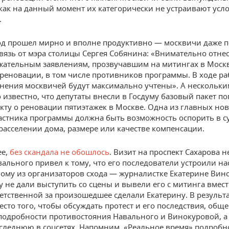
 как на данный момент их категорически не устраивают усл
.
од прошел мирно и вполне продуктивно — москвичи даже 
вязь от мэра столицы Сергея Собянина: «Внимательно отнес
жательным заявлениям, прозвучавшим на митингах в Моск
реновации, в том числе противников программы. В ходе ра
нения москвичей будут максимально учтены». А нескольк
о известно, что депутаты внесли в Госдуму базовый пакет по
кту о реновации пятиэтажек в Москве. Одна из главных но
астника программы должна быть возможность оспорить в с
расселении дома, размере или качестве компенсации.
ее,
без скандала не обошлось
. Визит на проспект Сахарова 
вального привел к тому, что его последователи устроили н
ому из организаторов схода — журналистке Екатерине Вин
 не дали выступить со сцены и вывели его с митинга вмест
етственной за произошедшее сделали Екатерину. В результа
есто того, чтобы обсуждать протест и его последствия, общ
подробности противостояния Навального и Винокуровой, а
следнюю в соцсетях. Напомним, «Реальное время» подробн