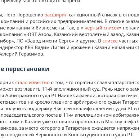
 призыву Mail.ru обходить запреты.
ем, Петр Порошенко
расширил
санкционный список в отнош
 компаний и российских предпринимателей. В списке оказа
кие компании и бизнесмены. Так, в «
черный список
» попали
акомпания «ЮВТ Аэро», Казанский вертолетный завод, Каза
ибор», ПО «Завод имени Серго» и другие. В
списке
частных
ендиректор КВЗ Вадим Лигай и уроженец Казани начальник
Валерий Герасимов.
е перестановки
торник
стало известно
о том, что соратник главы татарстанс
может возглавить 11-й апелляционный суд. Речь идет о зам
ля Арбитражного суда РТ Наиле Сафаевой, которая фактиче
ретендентов на кресло главного арбитражного судьи Татарст
ся получить поддержку Высшей квалифколлегии судей РТ в 
председательского поста в 11-м апелляционном арбитражно
о с этим в Казани уже готовятся провожать в Москву шефа
викова, за место которого в Татарстане ожидается напряже
 руководителей Верховного и Конституционного судов РТ.