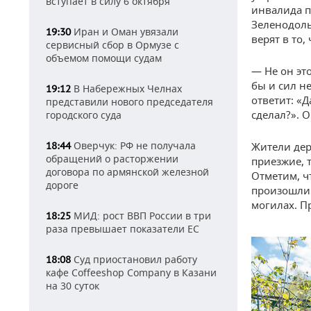
вступает в силу 6 октября
инвалида п
Зеленодоль
Иран и Оман увязали
19:30
верят в то,
сервисный сбор в Ормузе с
объемом помощи судам
— Не он это
бы и сил н
В Набережных Челнах
19:12
ответит: «Д
представили нового председателя
сделал?». О
городского суда
Оверчук: РФ не получала
18:44
Жители дер
обращений о расторжении
приезжие, т
договора по армянской железной
Отметим, ч
дороге
произошли 
могилах. П
МИД: рост ВВП России в три
18:25
раза превышает показатели ЕС
Суд приостановил работу
18:08
кафе Coffeeshop Company в Казани
на 30 суток