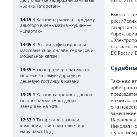
делу о взятке задержали замглавы
относится к
«Банка Татарстан»
Вместе с т
В Казани ограничат продажу
14:19
российских
алкоголя в день матча «Рубин» —
татарстанс
«Спартак»
Аэро», ави
«Электропр
В России зафиксированы
14:05
оказался г
массовые сбои онлайн-сервисов и
ВС России 
мобильной связи
Судебны
Назван размер платежа по
13:55
ипотеке за самую дорогую и
Также во в
дешевую гостинку в Казани
арбитража 
председате
В Казани капремонт дворов
13:25
из числа п
по программе «Наш двор»
завершен на 90%
она надеет
замещение 
Параллельн
В Татарстане назвали
12:52
компании, чьи водители чаще
Николая Но
нарушают ПДД
с участием