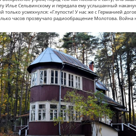
ту Илье Сельвинскому и передала ему услышанный наканун
й только усмехнулся: «Глупости! У нас же с Германией дого
олько часов прозвучало радиообращение Молотова. Война 