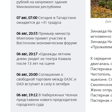
рублей на капремонт здания
Минэкологии республики
Сегодня в Татарстане
07 авг, 07:00
Дом 
ожидается до +31 градуса
Зинаида Ни
Премьер-министр
06 авг, 20:53
мгновенно 
Монголии примет участие в
Зинаида Ни
Восточном экономическом форуме
«Проживем,
«Однажды летним
06 авг, 20:17
К середине
днем» уходит из театра Камала
двигалась 
после 13 лет на сцене
Пастернака
Чистополь.
Соглашение о
06 авг, 20:00
эшелоне. С
свободной торговле между ЕАЭС и
ОАЭ вступает в силу 6 октября
Смоленском 
Женю отпра
Пастернак о
В Набережных Челнах
06 авг, 19:12
представили нового председателя
Пастернак 
городского суда