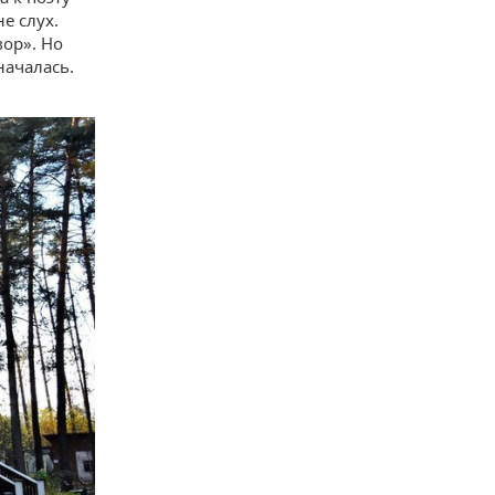
е слух.
вор». Но
началась.