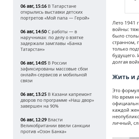
В Татарстане
06 авг, 15:16
открылись выставки детских
портретов «Мой папа — Герой»
Лето 1941 
войны: тяж
С работы — в
06 авг, 14:50
было столь
наручниках: по делу о взятке
странном, 
задержали замглавы «Банка
только подъ
Татарстан»
будущего. 
долгая вой
В России
06 авг, 14:05
зафиксированы массовые сбои
онлайн-сервисов и мобильной
Жить и 
связи
Это формул
В Казани капремонт
06 авг, 13:25
Но время н
дворов по программе «Наш двор»
официальны
завершен на 90%
каждой жен
неопублико
Власти
06 авг, 12:29
личный, сл
Великобритании ввели санкции
против «Озон Банка»