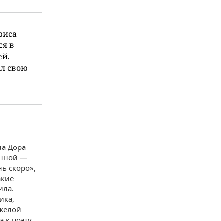
риса
ся в
ей.
ял свою
ла Дора
анной —
ь скоро»,
акие
ила.
ика,
яжелой
а к поэту-