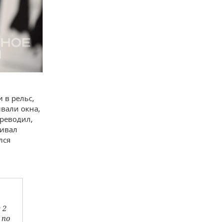
 в рельс,
вали окна,
ереводил,
бивал
лся
 2
 по