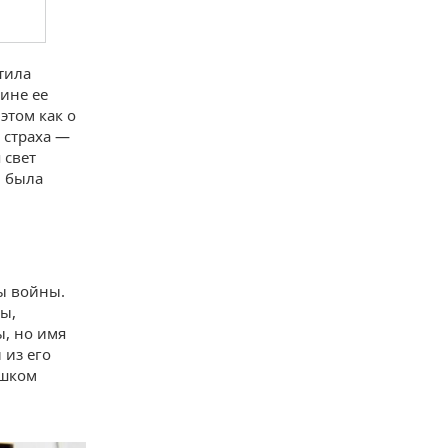
тила
ине ее
этом как о
 страха —
 свет
и была
цы войны.
ы,
ы, но имя
 из его
ишком