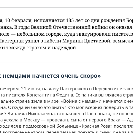
я, 10 февраля, исполняется 135 лет со дня рождения Бо
нака. В годы Великой Отечественной войны он оказал
оле — небольшом городе, куда эвакуировали писател
Пастернак узнал о гибели Марины Цветаевой, осмысл
жил между страхом и надеждой.
с немцами начнется очень скоро»
вечером, 21 июня, на дачу Пастернаков в Переделкине заш
на писателя Константина Федина. Ее паника выглядела стр
ально страна жила в мире. «Война с немцами начнется очен
на. Откуда ей было это знать? Кто мог всерьез поверить в т
ия? Зинаида Николаевна, вторая жена Пастернака, не повер
а уехала в Москву — проведать сына от первого брака — Ад
ходился в подмосковной больнице «Красная Роза» после т
 воскресенье утром, перед тем как поехать к сыну, она зашл