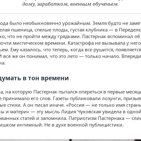
дому, заработком, военным обученьем.
года было необыкновенно урожайным. Земля будто не заме
елая пшеница, спелые плоды, густая клубника — в Переделк
ко, что не пройти между грядками. Пастернак вспоминал об 
почти мистическом времени. Катастрофа не вызывала у него
ем. Ему казалось, что теперь, когда все рушится, появляется
И все же он понимал, что это лето — только начало. Вперед
на.
думать в тон времени
а, на которую Пастернак пытался опереться в первые меся
е принимало его слов. Газеты публиковали лозунги, призыв
е стихи. А он писал иначе. «Россия — не только имя стран
ы и матери» — эту мысль Лидия Чуковская увидела в одной
ванных статей и запомнила. Патриотизм Пастернака — сл
ишком интимный. Не в духе военной публицистики.