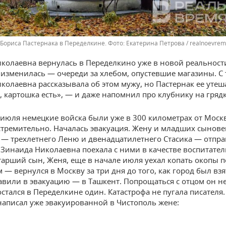
Бориса Пастернака в Переделкине.
Екатерина Петрова / realnoevrem
колаевна вернулась в Переделкино уже в новой реальност
изменилась — очереди за хлебом, опустевшие магазины. С
колаевна рассказывала об этом мужу, но Пастернак ее утеш
 картошка есть», — и даже напомнил про клубнику на грядк
 июля немецкие войска были уже в 300 километрах от Моск
стремительно. Началась эвакуация. Жену и младших сынове
 — трехлетнего Леню и двенадцатилетнего Стасика — отпра
 Зинаида Николаевна поехала с ними в качестве воспитате
тарший сын, Женя, еще в начале июля уехал копать окопы п
— вернулся в Москву за три дня до того, как город был взя
вили в эвакуацию — в Ташкент. Попрощаться с отцом он не
стался в Переделкине один. Катастрофа не пугала писателя.
написал уже эвакуированной в Чистополь жене: