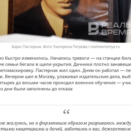
Борис Пастернак.
Екатерина Петрова / realnoevremya.ru
о быстро изменилось. Начались тревоги — на станции били
ие семьи бегали в щели-укрытия. Дачники плотно занавеши
ветомаскировку. Пастернак жил один. Днем он работал — п
ьи. Вечером шел в Москву, улаживал издательские дела, вы
четырех до восьми часов проходил военное обучение — учи
го дни были заполнены до отказа:
 не жалуюсь, но я форменным образом разрываюсь между
стыми квартирами и дачей, заботами о вас, дежурством