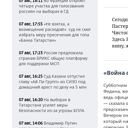
Во Франции откроют
07 авг, 18:11
четыре участка для голосования
россиян на выборах в ГД
Сегодн
«Не взятка, а
07 авг, 17:55
Пастер
возмещение расходов!»: суд не смог
Чистоп
избрать меру пресечения для топа
Здесь 
«Банка Татарстан»
вину, 
Россия предложила
07 авг, 17:23
странам БРИКС общую платформу
для поддержки МСП
«Война 
Суд Казани отпустил
07 авг, 16:25
главу «Ай Пи Групп» из СИЗО под
Субботним 
домашний арест по делу на 5 млн
Федина, же
ведь офици
На выборах в
07 авг, 16:20
— сказала о
Татарстане усилят меры
предсказан
безопасности из-за угрозы БПЛА
Вечером он
который на
Владимир Путин
07 авг, 14:06
операции. В