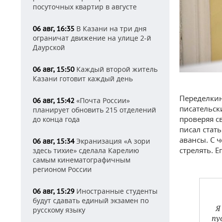
посуточных квартир в августе
В Казани на три дня
06 авг, 16:35
ограничат движение на улице 2-й
Даурской
Каждый второй житель
06 авг, 15:50
Казани готовит каждый день
Переделкин
«Почта России»
06 авг, 15:42
писательск
планирует обновить 215 отделений
проверяя с
до конца года
писал стат
авансы. С 
Экранизация «А зори
06 авг, 15:34
стрелять. Е
здесь тихие» сделала Карелию
самым кинематографичным
регионом России
Иностранные студенты
06 авг, 15:29
будут сдавать единый экзамен по
Я
русскому языку
пу