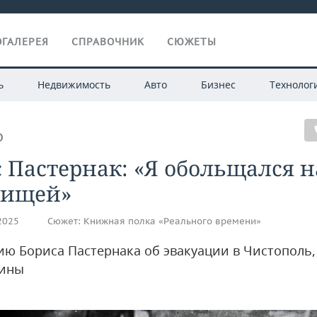
ГАЛЕРЕЯ
СПРАВОЧНИК
СЮЖЕТЫ
ь
Недвижимость
Авто
Бизнес
Технолог
О
 Пастернак: «Я обольщался н
рищей»
.2025
Сюжет:
Книжная полка «Реального времени»
тию Бориса Пастернака об эвакуации в Чистополь,
вины