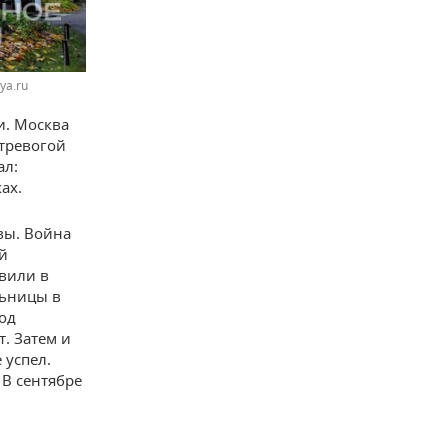
ya.ru
и. Москва
 тревогой
ал:
ах.
вы. Война
й
вили в
льницы в
од
т. Затем и
 успел.
 В сентябре