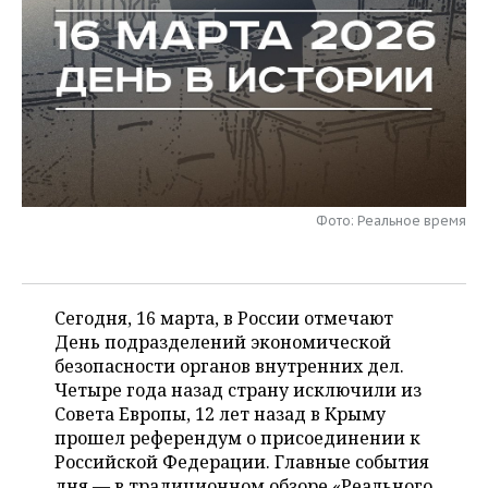
НЕФТЕХИМИЯ
РОЗНИЧНАЯ ТОРГОВЛЯ
НОВОСТИ ТЕХНОЛОГИЙ
МЕРОПРИЯТИЯ
НЕФТЬ
ТРАНСПОРТ
IT
НОВОСТИ МЕРОПРИЯТИЙ
СПОРТ
ОПК
УСЛУГИ
МЕДИА
ВЫЕЗДНАЯ РЕДАКЦИЯ
НОВОСТИ СПОРТА
ОБЩЕСТВО
ЭНЕРГЕТИКА
ТЕЛЕКОММУНИКАЦИИ
БИЗНЕС-БРАНЧИ
ФУТБОЛ
НОВОСТИ ОБЩЕСТВА
ФОТОГАЛЕРЕЯ
Фото: Реальное время
ONLINE-КОНФЕРЕНЦИИ
ХОККЕЙ
ВЛАСТЬ
СЮЖЕТЫ
ОТКРЫТАЯ ЛЕКЦИЯ
БАСКЕТБОЛ
ИНФРАСТРУКТУРА
СПРАВОЧНИК
Сегодня, 16 марта, в России отмечают
ВОЛЕЙБОЛ
ИСТОРИЯ
СПИСОК ПЕРСОН
День подразделений экономической
ПОЛНАЯ ВЕРСИЯ
безопасности органов внутренних дел.
Четыре года назад страну исключили из
КИБЕРСПОРТ
КУЛЬТУРА
СПИСОК КОМПАНИЙ
Совета Европы, 12 лет назад в Крыму
прошел референдум о присоединении к
ФИГУРНОЕ КАТАНИЕ
МЕДИЦИНА
Российской Федерации. Главные события
дня — в традиционном обзоре «Реального