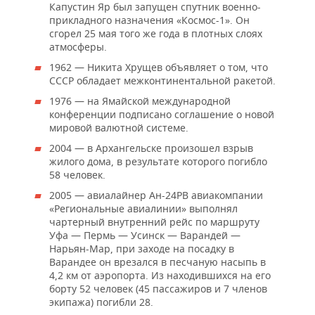
Капустин Яр был запущен спутник военно-
прикладного назначения «Космос-1». Он
сгорел 25 мая того же года в плотных слоях
атмосферы.
1962 — Никита Хрущев объявляет о том, что
СССР обладает межконтинентальной ракетой.
1976 — на Ямайской международной
конференции подписано соглашение о новой
мировой валютной системе.
2004 — в Архангельске произошел взрыв
жилого дома, в результате которого погибло
58 человек.
2005 — авиалайнер Ан-24РВ авиакомпании
«Региональные авиалинии» выполнял
чартерный внутренний рейс по маршруту
Уфа — Пермь — Усинск — Варандей —
Нарьян-Мар, при заходе на посадку в
Варандее он врезался в песчаную насыпь в
4,2 км от аэропорта. Из находившихся на его
борту 52 человек (45 пассажиров и 7 членов
экипажа) погибли 28.