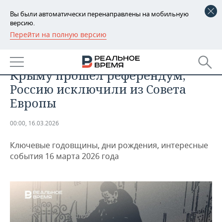
Вы были автоматически перенаправлены на мобильную
версию.
Перейти на полную версию
РЕГИОНЫ
ДАЙДЖЕСТ
День в истории 16 марта: в
БАШКОРТОСТАН
НОВОСТИ
Крыму прошел референдум,
ТАТАРСТАН
АНАЛИТИКА
Россию исключили из Совета
Европы
УДМУРТИЯ
НОВОСТИ АНАЛИТИКИ
ЭКОНОМИКА
00:00, 16.03.2026
ДЕКЛАРАЦИИ О ДОХОДАХ
НОВОСТИ ЭКОНОМИКИ
ПРОМЫШЛЕННОСТЬ
Ключевые годовщины, дни рождения, интересные
КОРОЛИ ГОСЗАКАЗА ПФО
ФИНАНСЫ
НОВОСТИ
НЕДВИЖИМОСТЬ
события 16 марта 2026 года
ПРОМЫШЛЕННОСТИ
ВУЗЫ ТАТАРСТАНА
БАНКИ
НОВОСТИ НЕДВИЖИМОСТИ
АВТО
АГРОПРОМ
КОМУ ПРИНАДЛЕЖАТ
БЮДЖЕТ
НОВОСТИ АВТО
БИЗНЕС
ТОРГОВЫЕ ЦЕНТРЫ
МАШИНОСТРОЕНИЕ
ТАТАРСТАНА
ИНВЕСТИЦИИ
НОВОСТИ БИЗНЕСА
ТЕХНОЛОГИИ