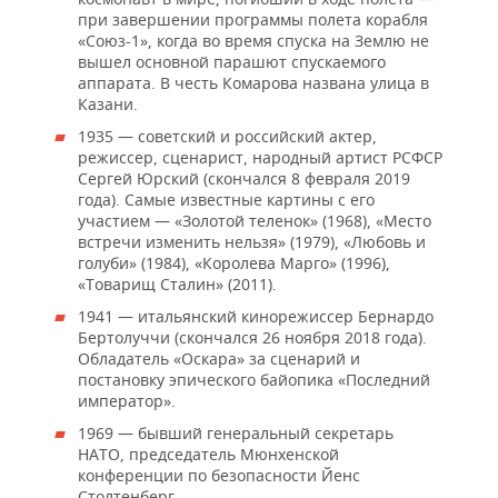
при завершении программы полета корабля
«Союз-1», когда во время спуска на Землю не
вышел основной парашют спускаемого
аппарата. В честь Комарова названа улица в
Казани.
1935 — советский и российский актер,
режиссер, сценарист, народный артист РСФСР
Сергей Юрский (скончался 8 февраля 2019
года). Самые известные картины с его
участием — «Золотой теленок» (1968), «Место
встречи изменить нельзя» (1979), «Любовь и
голуби» (1984), «Королева Марго» (1996),
«Товарищ Сталин» (2011).
1941 — итальянский кинорежиссер Бернардо
Бертолуччи (скончался 26 ноября 2018 года).
Обладатель «Оскара» за сценарий и
постановку эпического байопика «Последний
император».
1969 — бывший генеральный секретарь
НАТО, председатель Мюнхенской
конференции по безопасности Йенс
Столтенберг.