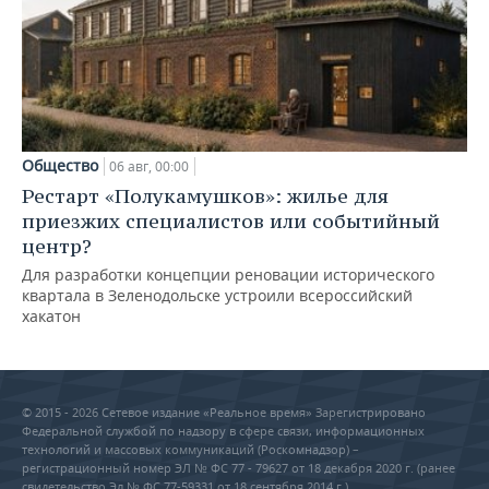
Общество
06 авг, 00:00
Рестарт «Полукамушков»: жилье для
приезжих специалистов или событийный
центр?
Для разработки концепции реновации исторического
квартала в Зеленодольске устроили всероссийский
хакатон
© 2015 - 2026 Сетевое издание «Реальное время» Зарегистрировано
Федеральной службой по надзору в сфере связи, информационных
технологий и массовых коммуникаций (Роскомнадзор) –
регистрационный номер ЭЛ № ФС 77 - 79627 от 18 декабря 2020 г. (ранее
свидетельство Эл № ФС 77-59331 от 18 сентября 2014 г.)