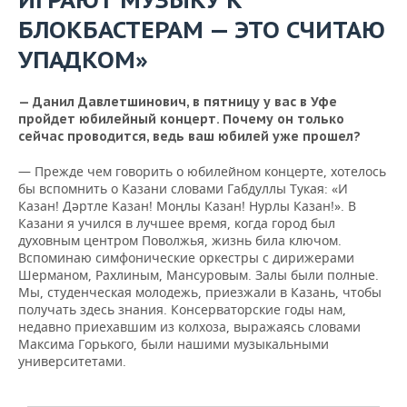
ВОДНЫЕ ВИДЫ СПОРТА
ОБРАЗОВАНИЕ
БЛОКБАСТЕРАМ — ЭТО СЧИТАЮ
ХОККЕЙ С МЯЧОМ
ПРОИСШЕСТВИЯ
УПАДКОМ»
— Данил Давлетшинович, в пятницу у вас в Уфе
пройдет юбилейный концерт. Почему он только
сейчас проводится, ведь ваш юбилей уже прошел?
— Прежде чем говорить о юбилейном концерте, хотелось
бы вспомнить о Казани словами Габдуллы Тукая: «И
Казан! Дәртле Казан! Моңлы Казан! Нурлы Казан!». В
Казани я учился в лучшее время, когда город был
духовным центром Поволжья, жизнь била ключом.
Вспоминаю симфонические оркестры с дирижерами
Шерманом, Рахлиным, Мансуровым. Залы были полные.
Мы, студенческая молодежь, приезжали в Казань, чтобы
получать здесь знания. Консерваторские годы нам,
недавно приехавшим из колхоза, выражаясь словами
Максима Горького, были нашими музыкальными
университетами.