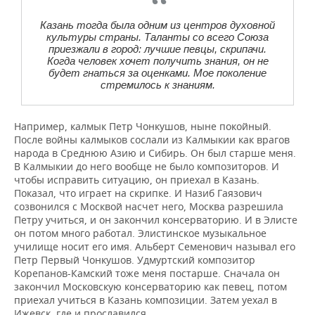
Казань тогда была одним из центров духовной
культуры страны. Таланты со всего Союза
приезжали в город: лучшие певцы, скрипачи.
Когда человек хочет получить знания, он не
будет гнаться за оценками. Мое поколение
стремилось к знаниям.
Например, калмык Петр Чонкушов, ныне покойный.
После войны калмыков сослали из Калмыкии как врагов
народа в Среднюю Азию и Сибирь. Он был старше меня.
В Калмыкии до него вообще не было композиторов. И
чтобы исправить ситуацию, он приехал в Казань.
Показал, что играет на скрипке. И Назиб Гаязович
созвонился с Москвой насчет него, Москва разрешила
Петру учиться, и он закончил консерваторию. И в Элисте
он потом много работал. Элистинское музыкальное
училище носит его имя. Альберт Семенович называл его
Петр Первый Чонкушов. Удмуртский композитор
Корепанов-Камский тоже меня постарше. Сначала он
закончил Московскую консерваторию как певец, потом
приехал учиться в Казань композиции. Затем уехал в
Ижевск, где и прославился.