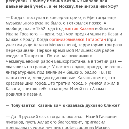
республик. Почему именно Казань выбрали для
дальнейшей учебы, а не Москву, Ленинград или Уфу?
— Когда я поступал в консерваторию, в Уфе тогда еще
музыкального вуза не было, он открылся позже. А
вообще, после 1552 года (год
взятия Казани
войсками
Ивана Грозного, —
) мои предки ушли из Казани
прим. ред.
ближе к Уралу. Когда
организовывался Татарстан
(при
участии дяди Алмаза Монасыпова), территорию три раза
перекраивали. Первое время мой Илишевский район
входил в Татарстан. Потом нас включили в
Чекмагушевский район Башкортостана, а в третий раз —
оказались на границе. У нас язык один, правда, не очень
литературный, под влиянием башкир, радио, ТВ. Но
наши песни, мелодии одинаковые. Казань цветет, это
красивейший город. Это третий город. Я учился и жил в
Казани, считаю себя казанцем. И мой сын Азамат
родился в Казани.
— Получается, Казань вам оказалась духовно ближе?
— Да. Я русский язык тогда плохо знал. Назиб Гаязович
Жиганов, пусть Аллах его благословит, пригласил
преподавать уроки лучших профессоров из Москвы.