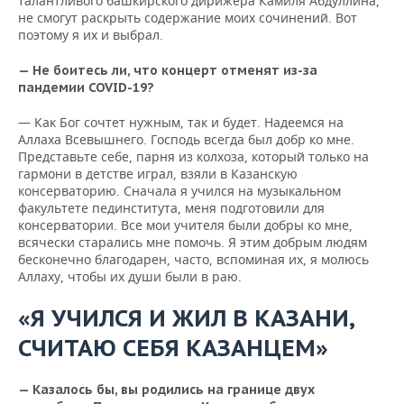
талантливого башкирского дирижера Камиля Абдуллина,
не смогут раскрыть содержание моих сочинений. Вот
поэтому я их и выбрал.
— Не боитесь ли, что концерт отменят из-за
пандемии
COVID
-19?
— Как Бог сочтет нужным, так и будет. Надеемся на
Аллаха Всевышнего. Господь всегда был добр ко мне.
Представьте себе, парня из колхоза, который только на
гармони в детстве играл, взяли в Казанскую
консерваторию. Сначала я учился на музыкальном
факультете пединститута, меня подготовили для
консерватории. Все мои учителя были добры ко мне,
всячески старались мне помочь. Я этим добрым людям
бесконечно благодарен, часто, вспоминая их, я молюсь
Аллаху, чтобы их души были в раю.
«Я УЧИЛСЯ И ЖИЛ В КАЗАНИ,
СЧИТАЮ СЕБЯ КАЗАНЦЕМ»
— Казалось бы, вы родились на границе двух