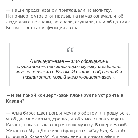
— Наши предки азаном приглашали на молитву.
Например, с утра этот призыв на намаз означал, чтоб
люди долго не спали, вставали, слушали, шли общаться с
Богом — вот такая функция азана.
А концерт-азан — это обращение к
слушателям, попытка через музыку соединить
мысли человека с Богом. Из этих соображений я
назвал этот новый жанр «концерт-азан».
— И вы такой концерт-азан планируете устроить в
Казани?
— Алла бирса (даст Бог). Я мечтаю об этом. Я прошу Бога,
чтоб дал мне сил и здоровья, чтоб я мог снова увидеть
Казань, показать казанцам свою музыку. В опере Назиба
Жиганова Муса Джалиль обращается: «Сау бул, Казан!»
(«Прощай, Казань!»). А я мысленно придумал афишу: