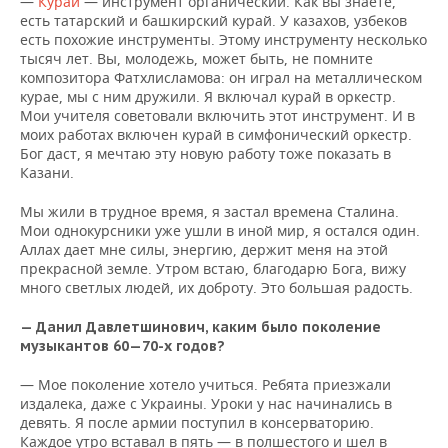
—
Курай
— инструмент органический. Как вы знаете,
есть татарский и башкирский курай. У казахов, узбеков
есть похожие инструменты. Этому инструменту несколько
тысяч лет. Вы, молодежь, может быть, не помните
композитора Фатхлисламова: он играл на металлическом
курае, мы с ним дружили. Я включал курай в оркестр.
Мои учителя советовали включить этот инструмент. И в
моих работах включен курай в симфонический оркестр.
Бог даст, я мечтаю эту новую работу тоже показать в
Казани.
Мы жили в трудное время, я застал времена Сталина.
Мои однокурсники уже ушли в иной мир, я остался один.
Аллах дает мне силы, энергию, держит меня на этой
прекрасной земле. Утром встаю, благодарю Бога, вижу
много светлых людей, их доброту. Это большая радость.
— Данил Давлетшинович, каким было поколение
музыкантов 60—70-х годов?
— Мое поколение хотело учиться. Ребята приезжали
издалека, даже с Украины. Уроки у нас начинались в
девять. Я после армии поступил в консерваторию.
Каждое утро вставал в пять — в полшестого и шел в