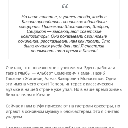
На наше счастье, я учился тогда, когда в
Казани проводились ленинские юбилейные
концерты. Приезжали Шостакович, Щедрин,
Свиридов — выдающиеся советские
композиторы. Они показывали свои новые
сочинения, рассказывали нам как писали. Это
была лучшая учеба для нас! Я счастлив
вспоминать это время в Казани!
Считаю, что повезло мне с учителями. Здесь работали
такие глыбы — Альберт Семенович Леман, Назиб
Гаязович Жиганов, Алмаз Закирович Монасыпов. Одни
эти имена чего стоят! Теперь интерес к классической
музыке в нашей стране уже упал. Но в наше время жизнь
била ключом в Казани.
Сейчас к нам в Уфу приезжают на гастроли оркестры, но
играют в основном музыку к блокбастерам. Это я считаю
упадком.
Что касается переноса моего юбилея, то это связано с