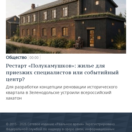
Общество
00:00
Рестарт «Полукамушков»: жилье для
приезжих специалистов или событийный
центр?
Для разработки концепции реновации исторического
квартала в Зеленодольске устроили всероссийский
хакатон
© 2015 - 2026 Сетевое издание «Реальное время» Зарегистрировано
Федеральной службой по надзору в сфере связи, информационных