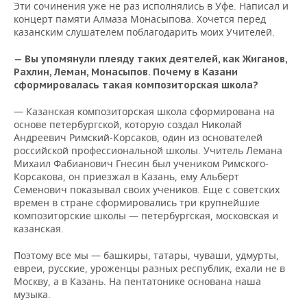
Эти сочинения уже не раз исполнялись в Уфе. Написал и
концерт памяти Алмаза Монасыпова. Хочется перед
казанским слушателем поблагодарить моих Учителей.
— Вы упомянули плеяду таких деятелей, как Жиганов,
Рахлин, Леман, Монасыпов. Почему в Казани
сформировалась такая композиторская школа?
— Казанская композиторская школа сформирована на
основе петербургской, которую создал Николай
Андреевич Римский-Корсаков, один из основателей
российской профессиональной школы. Учитель Лемана
Михаил Фабианович Гнесин был учеником Римского-
Корсакова, он приезжал в Казань, ему Альберт
Семенович показывал своих учеников. Еще с советских
времен в стране сформировались три крупнейшие
композиторские школы — петербургская, московская и
казанская.
Поэтому все мы — башкиры, татары, чуваши, удмурты,
евреи, русские, уроженцы разных республик, ехали не в
Москву, а в Казань. На пентатонике основана наша
музыка.