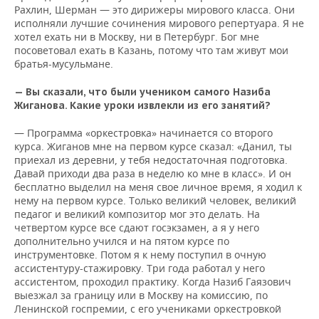
Рахлин, Шерман — это дирижеры мирового класса. Они
исполняли лучшие сочинения мирового репертуара. Я не
хотел ехать ни в Москву, ни в Петербург. Бог мне
посоветовал ехать в Казань, потому что там живут мои
братья-мусульмане.
— Вы сказали, что были учеником самого Назиба
Жиганова. Какие уроки извлекли из его занятий?
— Программа «оркестровка» начинается со второго
курса. Жиганов мне на первом курсе сказал: «Данил, ты
приехал из деревни, у тебя недостаточная подготовка.
Давай приходи два раза в неделю ко мне в класс». И он
бесплатно выделил на меня свое личное время, я ходил к
нему на первом курсе. Только великий человек, великий
педагог и великий композитор мог это делать. На
четвертом курсе все сдают госэкзамен, а я у него
дополнительно учился и на пятом курсе по
инструментовке. Потом я к нему поступил в очную
ассистентуру-стажировку. Три года работал у него
ассистентом, проходил практику. Когда Назиб Гаязович
выезжал за границу или в Москву на комиссию, по
Ленинской госпремии, с его учениками оркестровкой