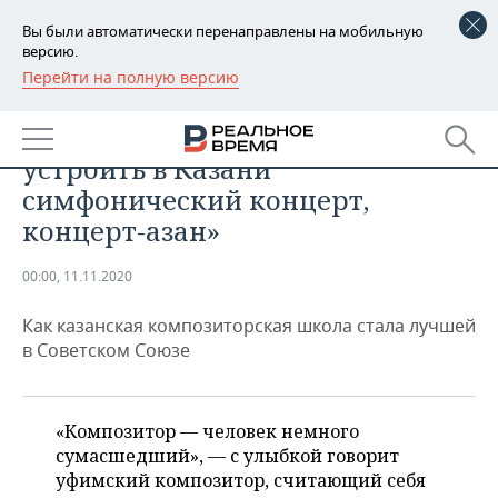
Вы были автоматически перенаправлены на мобильную
версию.
Перейти на полную версию
РЕГИОНЫ
ОБЩЕСТВО
Данил Хасаншин: «Мечтаю
БАШКОРТОСТАН
НОВОСТИ
устроить в Казани
ТАТАРСТАН
АНАЛИТИКА
симфонический концерт,
концерт-азан»
УДМУРТИЯ
НОВОСТИ АНАЛИТИКИ
ЭКОНОМИКА
00:00, 11.11.2020
ДЕКЛАРАЦИИ О ДОХОДАХ
НОВОСТИ ЭКОНОМИКИ
ПРОМЫШЛЕННОСТЬ
Как казанская композиторская школа стала лучшей
КОРОЛИ ГОСЗАКАЗА ПФО
ФИНАНСЫ
НОВОСТИ
НЕДВИЖИМОСТЬ
в Советском Союзе
ПРОМЫШЛЕННОСТИ
ВУЗЫ ТАТАРСТАНА
БАНКИ
НОВОСТИ НЕДВИЖИМОСТИ
АВТО
АГРОПРОМ
«Композитор — человек немного
КОМУ ПРИНАДЛЕЖАТ
БЮДЖЕТ
НОВОСТИ АВТО
БИЗНЕС
ТОРГОВЫЕ ЦЕНТРЫ
МАШИНОСТРОЕНИЕ
сумасшедший», — с улыбкой говорит
ТАТАРСТАНА
уфимский композитор, считающий себя
ИНВЕСТИЦИИ
НОВОСТИ БИЗНЕСА
ТЕХНОЛОГИИ