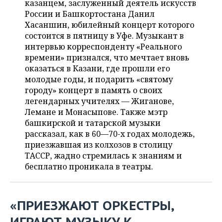
казанцем, заслуженный деятель искусств
НЕФТЕХИМИЯ
России и Башкортостана Данил
РОЗНИЧНАЯ ТОРГОВЛЯ
НОВОСТИ ТЕХНОЛОГИЙ
МЕРОПРИЯТИЯ
Хасаншин, юбилейный концерт которого
НЕФТЬ
состоится в пятницу в Уфе. Музыкант в
ТРАНСПОРТ
IT
НОВОСТИ МЕРОПРИЯТИЙ
СПОРТ
интервью корреспонденту «Реального
ОПК
времени» признался, что мечтает вновь
УСЛУГИ
МЕДИА
ВЫЕЗДНАЯ РЕДАКЦИЯ
НОВОСТИ СПОРТА
ОБЩЕСТВО
оказаться в Казани, где прошли его
ЭНЕРГЕТИКА
молодые годы, и подарить «святому
ТЕЛЕКОММУНИКАЦИИ
БИЗНЕС-БРАНЧИ
ФУТБОЛ
НОВОСТИ ОБЩЕСТВА
ФОТОГАЛЕРЕЯ
городу» концерт в память о своих
легендарных учителях — Жиганове,
ONLINE-КОНФЕРЕНЦИИ
ХОККЕЙ
ВЛАСТЬ
СЮЖЕТЫ
Лемане и Монасыпове. Также мэтр
башкирской и татарской музыки
ОТКРЫТАЯ ЛЕКЦИЯ
БАСКЕТБОЛ
ИНФРАСТРУКТУРА
СПРАВОЧНИК
рассказал, как в 60—70-х годах молодежь,
приезжавшая из колхозов в столицу
ВОЛЕЙБОЛ
ИСТОРИЯ
СПИСОК ПЕРСОН
ТАССР, жадно стремилась к знаниям и
ПОЛНАЯ ВЕРСИЯ
бесплатно проникала в театры.
КИБЕРСПОРТ
КУЛЬТУРА
СПИСОК КОМПАНИЙ
ФИГУРНОЕ КАТАНИЕ
МЕДИЦИНА
«ПРИЕЗЖАЮТ ОРКЕСТРЫ,
ИГРАЮТ МУЗЫКУ К