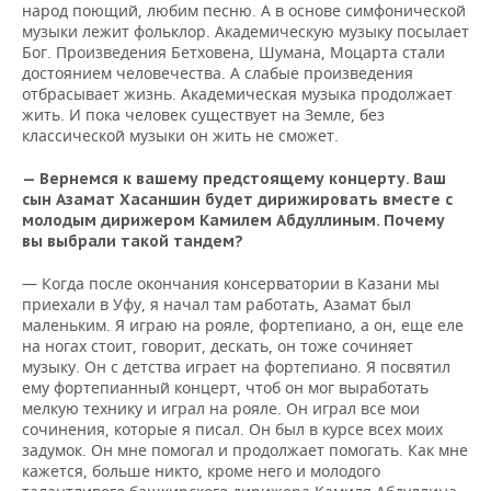
народ поющий, любим песню. А в основе симфонической
музыки лежит фольклор. Академическую музыку посылает
Бог. Произведения Бетховена, Шумана, Моцарта стали
достоянием человечества. А слабые произведения
отбрасывает жизнь. Академическая музыка продолжает
жить. И пока человек существует на Земле, без
классической музыки он жить не сможет.
— Вернемся к вашему предстоящему концерту. Ваш
сын Азамат Хасаншин будет дирижировать вместе с
молодым дирижером Камилем Абдуллиным. Почему
вы выбрали такой тандем?
— Когда после окончания консерватории в Казани мы
приехали в Уфу, я начал там работать, Азамат был
маленьким. Я играю на рояле, фортепиано, а он, еще еле
на ногах стоит, говорит, дескать, он тоже сочиняет
музыку. Он с детства играет на фортепиано. Я посвятил
ему фортепианный концерт, чтоб он мог выработать
мелкую технику и играл на рояле. Он играл все мои
сочинения, которые я писал. Он был в курсе всех моих
задумок. Он мне помогал и продолжает помогать. Как мне
кажется, больше никто, кроме него и молодого