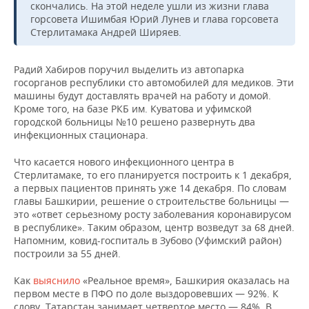
скончались. На этой неделе ушли из жизни глава
горсовета Ишимбая Юрий Лунев и глава горсовета
Стерлитамака Андрей Ширяев.
Радий Хабиров поручил выделить из автопарка
госорганов республики сто автомобилей для медиков. Эти
машины будут доставлять врачей на работу и домой.
Кроме того, на базе РКБ им. Куватова и уфимской
городской больницы №10 решено развернуть два
инфекционных стационара.
Что касается нового инфекционного центра в
Стерлитамаке, то его планируется построить к 1 декабря,
а первых пациентов принять уже 14 декабря. По словам
главы Башкирии, решение о строительстве больницы —
это «ответ серьезному росту заболевания коронавирусом
в республике». Таким образом, центр возведут за 68 дней.
Напомним, ковид-госпиталь в Зубово (Уфимский район)
построили за 55 дней.
Как
выяснило
«Реальное время», Башкирия оказалась на
первом месте в ПФО по доле выздоровевших — 92%. К
слову, Татарстан занимает четвертое место — 84%. В