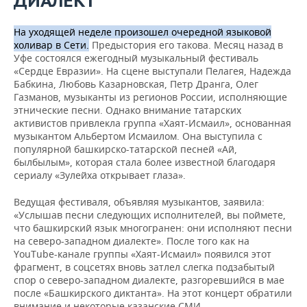
ДИАЛЕКТ
На уходящей неделе произошел очередной языковой
холивар в Сети.
Предыстория его такова. Месяц назад в
Уфе состоялся ежегодный музыкальный фестиваль
«Сердце Евразии». На сцене выступали Пелагея, Надежда
Бабкина, Любовь Казарновская, Петр Дранга, Олег
Газманов, музыканты из регионов России, исполняющие
этнические песни. Однако внимание татарских
активистов привлекла группа «Хаят-Исмаил», основанная
музыкантом Альбертом Исмаилом. Она выступила с
популярной башкирско-татарской песней «Ай,
былбылым», которая стала более известной благодаря
сериалу «Зулейха открывает глаза».
Ведущая фестиваля, объявляя музыкантов, заявила:
«Услышав песни следующих исполнителей, вы поймете,
что башкирский язык многогранен: они исполняют песни
на северо-западном диалекте». После того как на
YouTube-канале группы «Хаят-Исмаил» появился этот
фрагмент, в соцсетях вновь затлел слегка подзабытый
спор о северо-западном диалекте, разгоревшийся в мае
после «Башкирского диктанта». На этот концерт обратили
внимание и некоторые казанские СМИ.