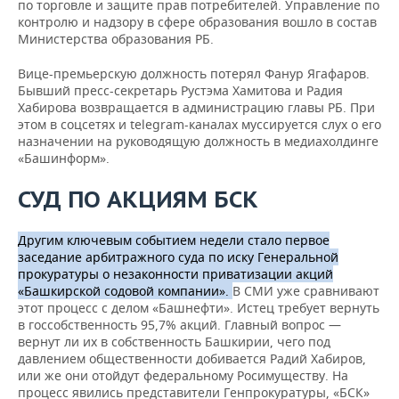
по торговле и защите прав потребителей. Управление по
контролю и надзору в сфере образования вошло в состав
Министерства образования РБ.
Вице-премьерскую должность потерял Фанур Ягафаров.
Бывший пресс-секретарь Рустэма Хамитова и Радия
Хабирова возвращается в администрацию главы РБ. При
этом в соцсетях и telegram-каналах муссируется слух о его
назначении на руководящую должность в медиахолдинге
«Башинформ».
СУД ПО АКЦИЯМ БСК
Другим ключевым событием недели стало первое
заседание арбитражного суда по иску Генеральной
прокуратуры о незаконности приватизации акций
«Башкирской содовой компании».
В СМИ уже сравнивают
этот процесс с делом «Башнефти». Истец требует вернуть
в госсобственность 95,7% акций. Главный вопрос —
вернут ли их в собственность Башкирии, чего под
давлением общественности добивается Радий Хабиров,
или же они отойдут федеральному Росимуществу. На
процесс явились представители Генпрокуратуры, «БСК»