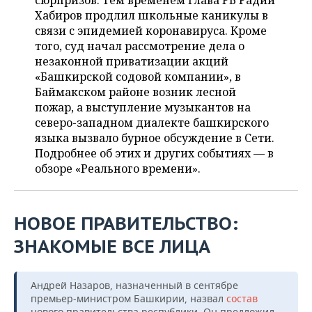
сюрпризов. Тем временем глава РБ Радий
НЕФТЕХИМИЯ
Хабиров продлил школьные каникулы в
РОЗНИЧНАЯ ТОРГОВЛЯ
НОВОСТИ ТЕХНОЛОГИЙ
МЕРОПРИЯТИЯ
связи с эпидемией коронавируса. Кроме
НЕФТЬ
того, суд начал рассмотрение дела о
ТРАНСПОРТ
IT
НОВОСТИ МЕРОПРИЯТИЙ
СПОРТ
незаконной приватизации акций
ОПК
«Башкирской содовой компании», в
УСЛУГИ
МЕДИА
ВЫЕЗДНАЯ РЕДАКЦИЯ
НОВОСТИ СПОРТА
ОБЩЕСТВО
Баймакском районе возник лесной
ЭНЕРГЕТИКА
пожар, а выступление музыкантов на
ТЕЛЕКОММУНИКАЦИИ
БИЗНЕС-БРАНЧИ
ФУТБОЛ
НОВОСТИ ОБЩЕСТВА
северо-западном диалекте башкирского
ФОТОГАЛЕРЕЯ
языка вызвало бурное обсуждение в Сети.
Подробнее об этих и других событиях — в
ONLINE-КОНФЕРЕНЦИИ
ХОККЕЙ
ВЛАСТЬ
СЮЖЕТЫ
обзоре «Реального времени».
ОТКРЫТАЯ ЛЕКЦИЯ
БАСКЕТБОЛ
ИНФРАСТРУКТУРА
СПРАВОЧНИК
ВОЛЕЙБОЛ
ИСТОРИЯ
СПИСОК ПЕРСОН
ПОЛНАЯ ВЕРСИЯ
НОВОЕ ПРАВИТЕЛЬСТВО:
ЗНАКОМЫЕ ВСЕ ЛИЦА
КИБЕРСПОРТ
КУЛЬТУРА
СПИСОК КОМПАНИЙ
ФИГУРНОЕ КАТАНИЕ
МЕДИЦИНА
Андрей Назаров, назначенный в сентябре
премьер-министром Башкирии, назвал
состав
нового правительства республики. Он предложил