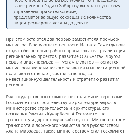
ВОДНЫЕ ВИДЫ СПОРТА
ОБРАЗОВАНИЕ
главе региона Радию Хабирову «компактную схему
управления правительством»,
ХОККЕЙ С МЯЧОМ
ПРОИСШЕСТВИЯ
предусматривающую сокращение количества
вице-премьеров с десяти до девяти.
При этом остаются два первых заместителя премьер-
министра. В зону ответственности Илшата Тажитдинова
входят обеспечение работы правительства, реализация
региональных проектов, развитие ОЭЗ «Алга». Другой
первый вице-премьер — Рустам Муратов — остается
министром экономического развития и инвестиционной
политики и отвечает, соответственно, за
инвестиционную деятельность и стратегию развития
региона.
Ряд государственных комитетов стали министерствами:
Госкомитет по строительству и архитектуре вырос в
Министерство строительства и архитектуры, его
возглавил Рамзиль Кучарбаев. А Госкомитет по
транспорту и дорожному хозяйству стал Министерством
транспорта и дорожного хозяйства под руководством
Алана Марзаева. Также министерством стал Госкомитет