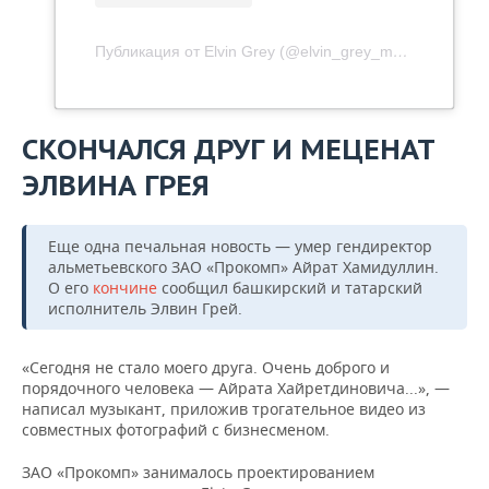
Публикация от Elvin Grey (@elvin_grey_music)
10 Окт 
СКОНЧАЛСЯ ДРУГ И МЕЦЕНАТ
ЭЛВИНА ГРЕЯ
Еще одна печальная новость — умер гендиректор
альметьевского ЗАО «Прокомп» Айрат Хамидуллин.
О его
кончине
сообщил башкирский и татарский
исполнитель Элвин Грей.
«Сегодня не стало моего друга. Очень доброго и
порядочного человека — Айрата Хайретдиновича...», —
написал музыкант, приложив трогательное видео из
совместных фотографий с бизнесменом.
ЗАО «Прокомп» занималось проектированием