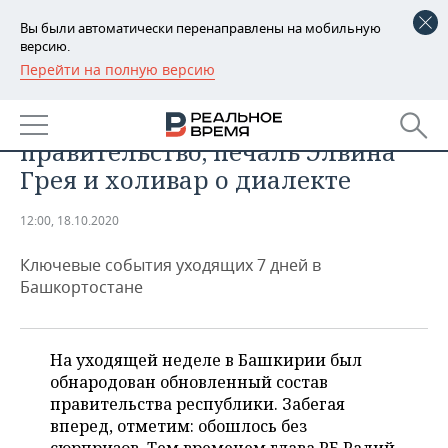
Вы были автоматически перенаправлены на мобильную
версию.
Перейти на полную версию
РЕГИОНЫ
ОБЩЕСТВО
Башкирская неделя: новое
БАШКОРТОСТАН
НОВОСТИ
правительство, печаль Элвина
ТАТАРСТАН
АНАЛИТИКА
Грея и холивар о диалекте
УДМУРТИЯ
НОВОСТИ АНАЛИТИКИ
ЭКОНОМИКА
12:00, 18.10.2020
ДЕКЛАРАЦИИ О ДОХОДАХ
НОВОСТИ ЭКОНОМИКИ
ПРОМЫШЛЕННОСТЬ
Ключевые события уходящих 7 дней в
Башкортостане
КОРОЛИ ГОСЗАКАЗА ПФО
ФИНАНСЫ
НОВОСТИ
НЕДВИЖИМОСТЬ
ПРОМЫШЛЕННОСТИ
ВУЗЫ ТАТАРСТАНА
БАНКИ
НОВОСТИ НЕДВИЖИМОСТИ
АВТО
На уходящей неделе в Башкирии был
АГРОПРОМ
обнародован обновленный состав
КОМУ ПРИНАДЛЕЖАТ
БЮДЖЕТ
НОВОСТИ АВТО
БИЗНЕС
правительства республики. Забегая
ТОРГОВЫЕ ЦЕНТРЫ
МАШИНОСТРОЕНИЕ
ТАТАРСТАНА
вперед, отметим: обошлось без
ИНВЕСТИЦИИ
НОВОСТИ БИЗНЕСА
ТЕХНОЛОГИИ