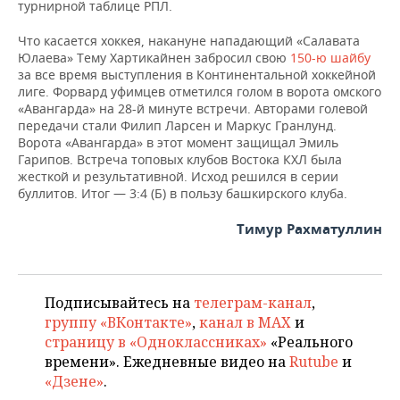
турнирной таблице РПЛ.
Что касается хоккея, накануне нападающий «Салавата
Юлаева» Тему Хартикайнен забросил свою
150-ю шайбу
за все время выступления в Континентальной хоккейной
лиге. Форвард уфимцев отметился голом в ворота омского
«Авангарда» на 28-й минуте встречи. Авторами голевой
передачи стали Филип Ларсен и Маркус Гранлунд.
Ворота «Авангарда» в этот момент защищал Эмиль
Гарипов. Встреча топовых клубов Востока КХЛ была
жесткой и результативной. Исход решился в серии
буллитов. Итог — 3:4 (Б) в пользу башкирского клуба.
Тимур Рахматуллин
Подписывайтесь на
телеграм-канал
,
группу «ВКонтакте»
,
канал в MAX
и
страницу в «Одноклассниках»
«Реального
времени». Ежедневные видео на
Rutube
и
«Дзене»
.