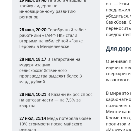
Татарстан вошел в
29 июл, 09:40
он. — Если
тройку лидеров по
предложил 
инновационному развитию
убедиться,
регионов
без сбоев.
переносить
Серебряный забег:
28 июл, 20:20
предпочти
работники «ТАИФ-НК» стали
вторыми на юбилейной «Гонке
Героев» в Менделеевске
Для дор
В Татарстане на
28 июл, 18:17
Оценивая п
модернизацию
изучить не
сельскохозяйственного
сверхкрити
производства выделят более 3
казанского
млрд рублей
В мире это
В Казани вырос спрос
28 июл, 10:21
карбонатно
на автозапчасти — на 7,5% за
позволяет 
квартал
Минниханов
Кроме того
Медь потеряла более
27 июл, 21:14
пропиток и
10% стоимости после майского
рекорда
«Инжехима»