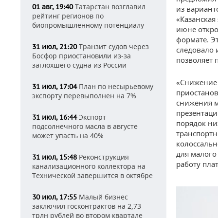
Татарстан возглавил
01 авг, 19:40
из вариант
рейтинг регионов по
«Казанская
биопромышленному потенциалу
июне откро
формате. Эт
Транзит судов через
31 июл, 21:20
следовало 
Босфор приостановили из-за
позволяет 
заглохшего судна из России
«Снижение 
План по несырьевому
31 июл, 17:04
приостанов
экспорту перевыполнен на 7%
снижения м
презентации
Экспорт
31 июл, 16:44
порядок ни
подсолнечного масла в августе
транспортн
может упасть на 40%
колоссальн
для малого
Реконструкция
31 июл, 15:48
работу пла
канализационного коллектора на
Технической завершится в октябре
Малый бизнес
30 июл, 17:55
заключил госконтрактов на 2,73
трлн рублей во втором квартале