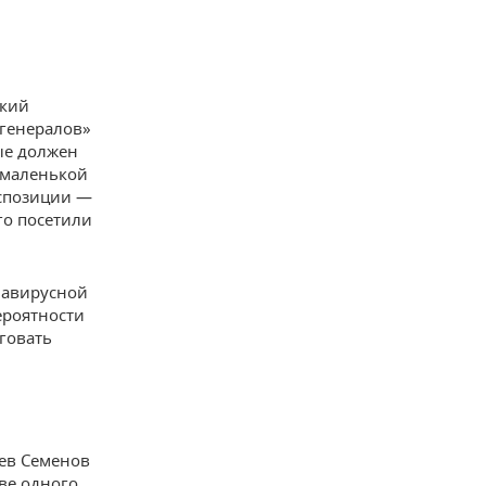
ский
«генералов»
ые должен
 маленькой
кспозиции —
го посетили
онавирусной
ероятности
нговать
Лев Семенов
ве одного