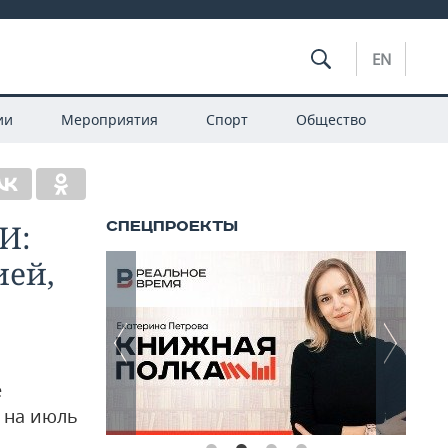
EN
ии
Мероприятия
Спорт
Общество
И:
ией,
е
 на июль