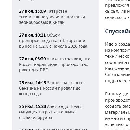
предложил 
сырья. Из 
Татарстан
27 июл, 15:09
значительно увеличил поставки
сельского х
зернобобовых в Китай
Спускай
Объем
27 июл, 10:21
промпроизводства в Татарстане
Идею созда
вырос на 6,2% с начала 2026 года
из компози
техническо
Алиханов заявил, что
27 июл, 08:30
сообщила п
Россия наращивает производство
Распределе
ракет для ПВО
Специализи
подразделе
Запрет на экспорт
25 июл, 16:45
бензина из России продлят до
конца года
Гильмутдин
производст
создать вм
Александр Новак:
25 июл, 15:28
ситуация на рынке топлива
материалы,
стабилизируется
нужно и сп
успешного 