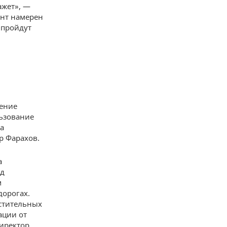
ажет», —
ент намерен
 пройдут
чение
ьзование
а
р Фарахов.
а
ед
м
орогах.
астительных
ации от
иректор