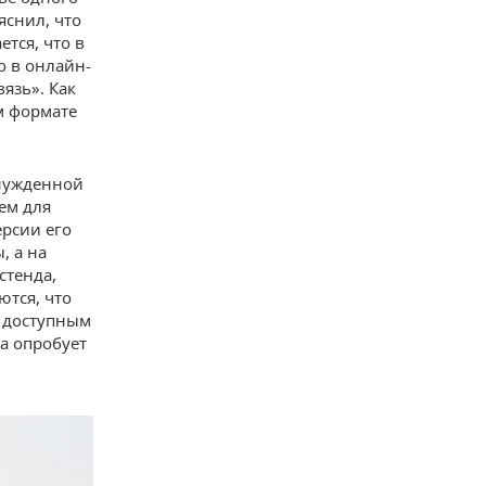
яснил, что
тся, что в
о в онлайн-
вязь». Как
м формате
ынужденной
ем для
ерсии его
, а на
стенда,
ются, что
о доступным
а опробует