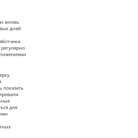
а» вновь
рвых дней
работчики
е регулярно
остижениями
ерку
м
ь показать
рировали
вные
ься для
хим»
итных