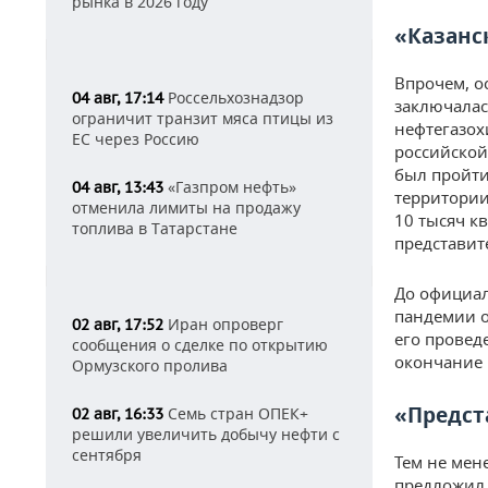
рынка в 2026 году
«Казанс
Впрочем, о
Россельхознадзор
04 авг, 17:14
заключалас
ограничит транзит мяса птицы из
нефтегазох
ЕС через Россию
российской
был пройти
«Газпром нефть»
04 авг, 13:43
территории
отменила лимиты на продажу
10 тысяч к
топлива в Татарстане
представит
До официал
пандемии о
Иран опроверг
02 авг, 17:52
его провед
сообщения о сделке по открытию
окончание
Ормузского пролива
«Предст
Семь стран ОПЕК+
02 авг, 16:33
решили увеличить добычу нефти с
сентября
Тем не мен
предложил 