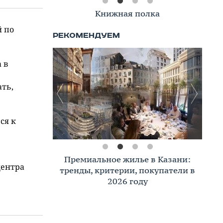
Книжная полка
й по
 в
ть,
ся к
Премиальное жилье в Казани:
центра
тренды, критерии, покупатели в
2026 году