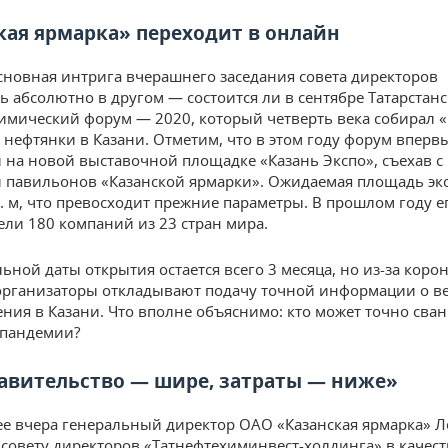
кая ярмарка» переходит в онлайн
сновная интрига вчерашнего заседания совета директоров
ь абсолютно в другом — состоится ли в сентябре Татарстан
имический форум — 2020, который четверть века собирал 
 нефтянки в Казани. Отметим, что в этом году форум вперв
 на новой выставочной площадке «Казань Экспо», съехав с
 павильонов «Казанской ярмарки». Ожидаемая площадь э
в. м, что превосходит прежние параметры. В прошлом году е
ели 180 компаний из 23 стран мира.
ьной даты открытия остается всего 3 месяца, но из-за кор
рганизаторы откладывают подачу точной информации о в
ения в Казани. Что вполне объяснимо: кто может точно сва
 пандемии?
авительство — шире, затраты — ниже»
ее вчера генеральный директор ОАО «Казанская ярмарка» 
совету директоров «Татнефтехиминвест-холдинга» в качест