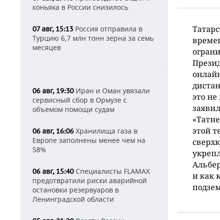
коньяка в России снизилось
Татарс
Россия отправила в
07 авг, 15:13
Турцию 6,7 млн тонн зерна за семь
времен
месяцев
ограни
Презид
онлайн
дистан
Иран и Оман увязали
06 авг, 19:30
это не
сервисный сбор в Ормузе с
заявил
объемом помощи судам
«Татне
этой т
Хранилища газа в
06 авг, 16:06
Европе заполнены менее чем на
сверхк
58%
укрепл
Альбер
Специалисты FLAMAX
06 авг, 15:40
и как 
предотвратили риски аварийной
подзем
остановки резервуаров в
Ленинградской области