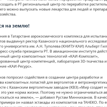
создать в РТ региональный центр по переработке растител
него можно выпускать новые лекарства для людей и препар
озяйства.
ся на землю!
ния в Татарстане аэрокосмического комплекса для испытан
тов выдвинул ректор Казанского национального исследова
го университета им. А.Н. Туполева (КНИТУ-КАИ) Альберт Ги
ресс-служба президента РТ. В авиационном институте дейст
нный центр композитных технологий «КАИ-Композит»,
рованный центр компетенций, лаборатория 3D-ткачества и
ние «КАИ-Ресурс».
ов попросил содействия в создании центра разработки и
ва композитных лопастей для вертолетов и ветроэнергетики
есте с Казанским вертолетным заводом (КВЗ).«Мир создает 
 это уже норма жизни. Поэтому не нужно ограничиваться а
ускаться на землю», — добавил Рустам Минниханов. В качес
примера он назвал эстакады из композитов на ТАНЕКО. По 