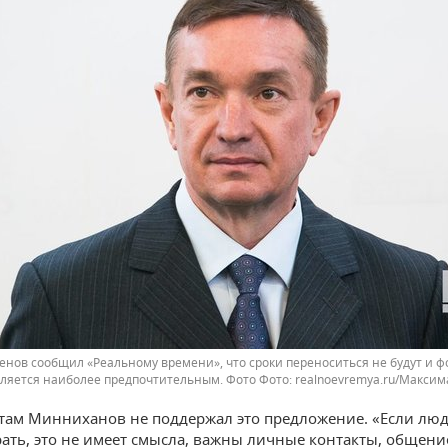
енов сообщил «Реальному времени», что сроки переноситься не будут и ф
ляется наиболее предпочтительным. Фото
realnoevremya.ru/Максим
там Минниханов не поддержал это предложение. «Если люд
ать, это не имеет смысла, важны личные контакты, общение