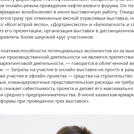
ов онлайн-режим проведения нефтегазового форума. Он по
 ярмарка» возобновляет в июне выставочную работу. Ожидае
ются сразу три отмененные весной отраслевые выставки, н
о «Волгастрой-экспо», «Дортрансэкспо» и «Безопасность и с
из его презентации, организация выставки в дистанционно
привлечь более широкий круг участников.
платежеспособности потенциальных экспонентов из-за в
ки производственной деятельности не является препятстви
аркетинговой деятельности, — говорится в облегченной в
. — Затраты на участие в онлайн выставке не просто в разы
же участия в офлайн проектах — средства на строительство 
ые, командировочные представительские расходы не требу
о снижает себестоимость проекта и делает его максимальн
 и среднего предпринимательства. В июне казанская ярмарк
тформы при проведении трех выставок».