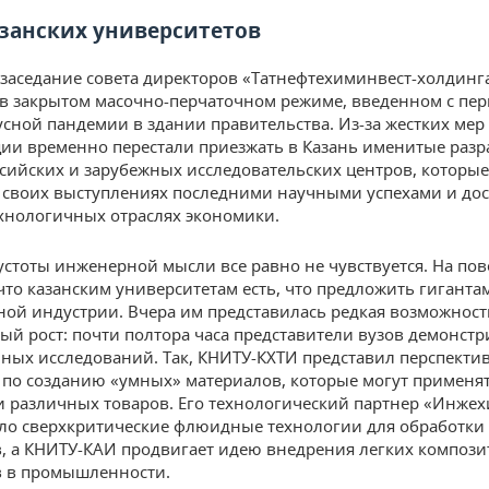
азанских университетов
заседание совета директоров «Татнефтехиминвест-холдинг
в закрытом масочно-перчаточном режиме, введенном с пе
сной пандемии в здании правительства. Из-за жестких мер
ии временно перестали приезжать в Казань именитые раз
ссийских и зарубежных исследовательских центров, которы
 своих выступлениях последними научными успехами и д
хнологичных отраслях экономики.
устоты инженерной мысли все равно не чувствуется. На пов
 что казанским университетам есть, что предложить гиганта
ной индустрии. Вчера им представилась редкая возможност
ный рост: почти полтора часа представители вузов демонст
ных исследований. Так, КНИТУ-КХТИ представил перспекти
 по созданию «умных» материалов, которые могут применят
 различных товаров. Его технологический партнер «Инже
ло сверхкритические флюидные технологии для обработки
, а КНИТУ-КАИ продвигает идею внедрения легких композ
в в промышленности.