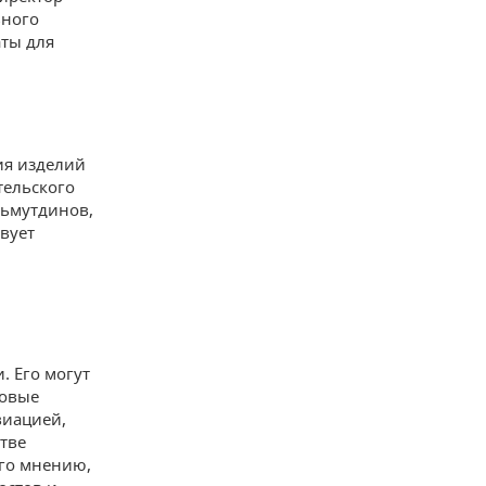
ьного
аты для
ия изделий
тельского
льмутдинов,
вует
. Его могут
новые
виацией,
тве
его мнению,