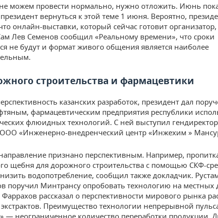
 не можем провести нормально, нужно отложить. Июнь пок
президент вернуться к этой теме 1 июня. Вероятно, презид
 что онлайн-выставки, который сейчас готовит организатор,
 Сам Лев Семенов сообщил «Реальному времени», что сроки
ся не будут и формат живого общения является наиболее
тельным.
ожного строительства и фармацевтики
ерспективность казанских разработок, президент дал пору
фтяным, фармацевтическим предприятия республики испол
ческих флюидных технологий. С ней выступил гендиректор
 ООО «Инженерно-внедренческий центр «Инжехим » Мансу
 направление признано перспективным. Например, пропитк
го щебня для дорожного строительства с помощью СКФ-ср
снизить водопотребление, сообщил также докладчик. Руста
 поручил Минтрансу опробовать технологию на местных д
, Фаррахов рассказал о перспективности мирового рынка р
 экстрактов. Преимущество технологии непрерывной пульс
 — неограниченное количество переработки продукции. Д