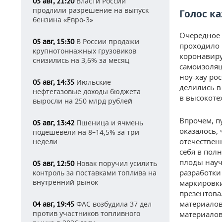
Власти России
05 авг, 21:20
продлили разрешение на выпуск
Голос к
бензина «Евро-3»
Очередное 
В России продажи
05 авг, 15:30
проходило 
крупнотоннажных грузовиков
коронавиру
снизились на 3,6% за месяц
самоизоляц
ноу-хау ро
Июльские
05 авг, 14:35
делились в
нефтегазовые доходы бюджета
в высокоте
выросли на 250 млрд рублей
Впрочем, п
Пшеница и ячмень
05 авг, 13:42
оказалось,
подешевели на 8–14,5% за три
отечествен
недели
себя в пол
плоды науч
Новак поручил усилить
05 авг, 12:50
разработки
контроль за поставками топлива на
внутренний рынок
маркировки
презентова
материалов
ФАС возбудила 37 дел
04 авг, 19:45
против участников топливного
материало