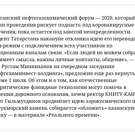
танский нефтегазохимический форум — 2020, которы
и проведения рискует подпасть под коронавирусные
чения, пока остается под завесой неопределенности.
ент Татарстана накануне отклонил идею его перевода
-режим с подключением всех участников по
ционным каналам связи. «Если людей не можем собра
 имеет смысла, важны личные контакты, общение», —
 Рустам Минниханов на очередном заседании
фтехиминвест-холдинга», предложив еще раз вернуть
еме 1 июля. Об этом и о том, как отечественные
ритические флюидные технологии могут помочь в
ении дорожного основания, зачем ректор КНИТУ-КАИ
т Гильмутдинов продвигает идею аэрокосмического 
кукморский камень собирается «обложить» казанскую
ку — в материале «Реального времени».