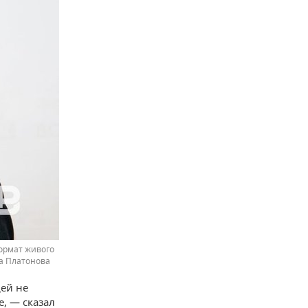
ормат живого
а Платонова
ей не
, — сказал