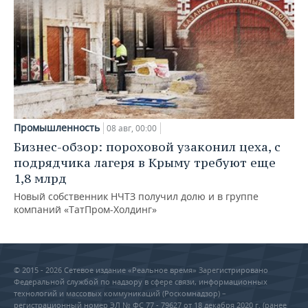
Промышленность
08 авг, 00:00
Бизнес-обзор: пороховой узаконил цеха, с
подрядчика лагеря в Крыму требуют еще
1,8 млрд
Новый собственник НЧТЗ получил долю и в группе
компаний «ТатПром-Холдинг»
© 2015 - 2026 Сетевое издание «Реальное время» Зарегистрировано
Федеральной службой по надзору в сфере связи, информационных
технологий и массовых коммуникаций (Роскомнадзор) –
регистрационный номер ЭЛ № ФС 77 - 79627 от 18 декабря 2020 г. (ранее