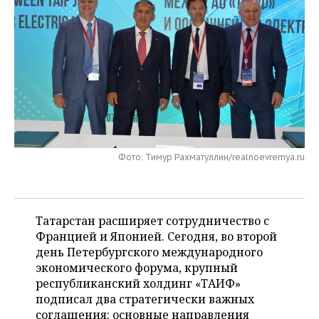
НЕФТЕХИМИЯ
РОЗНИЧНАЯ ТОРГОВЛЯ
НОВОСТИ ТЕХНОЛОГИЙ
МЕРОПРИЯТИЯ
НЕФТЬ
ТРАНСПОРТ
IT
НОВОСТИ МЕРОПРИЯТИЙ
СПОРТ
ОПК
УСЛУГИ
МЕДИА
ВЫЕЗДНАЯ РЕДАКЦИЯ
НОВОСТИ СПОРТА
ОБЩЕСТВО
ЭНЕРГЕТИКА
ТЕЛЕКОММУНИКАЦИИ
БИЗНЕС-БРАНЧИ
ФУТБОЛ
НОВОСТИ ОБЩЕСТВА
ФОТОГАЛЕРЕЯ
ONLINE-КОНФЕРЕНЦИИ
ХОККЕЙ
ВЛАСТЬ
СЮЖЕТЫ
Фото: Тимур Рахматуллин/realnoevremya.ru
ОТКРЫТАЯ ЛЕКЦИЯ
БАСКЕТБОЛ
ИНФРАСТРУКТУРА
СПРАВОЧНИК
Татарстан расширяет сотрудничество с
ВОЛЕЙБОЛ
ИСТОРИЯ
СПИСОК ПЕРСОН
ПОЛНАЯ ВЕРСИЯ
Францией и Японией. Сегодня, во второй
день Петербургского международного
КИБЕРСПОРТ
КУЛЬТУРА
СПИСОК КОМПАНИЙ
экономического форума, крупный
республиканский холдинг «ТАИФ»
ФИГУРНОЕ КАТАНИЕ
МЕДИЦИНА
подписал два стратегически важных
соглашения: основные направления