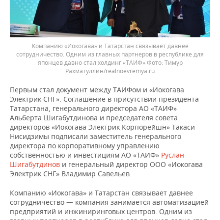
Компанию «Иокогава» и Татарстан связывает давнее
сотрудничество. Одним из главных партнеров в республике для
японцев давно стал холдинг «ТАИФ»
Тимур
Рахматуллин/realnoevremya.ru
Первым стал документ между ТАИФом и «Иокогава
Электрик СНГ». Соглашение в присутствии президента
Татарстана, генерального директора АО «ТАИФ»
Альберта Шигабутдинова и председателя совета
директоров «Иокогава Электрик Корпорейшн» Такаси
Нисидзимы подписали заместитель генерального
директора по корпоративному управлению
собственностью и инвестициям АО «ТАИФ»
Руслан
Шигабутдинов
и генеральный директор ООО «Иокогава
Электрик СНГ» Владимир Савельев.
Компанию «Иокогава» и Татарстан связывает давнее
сотрудничество — компания занимается автоматизацией
предприятий и инжиниринговых центров. Одним из