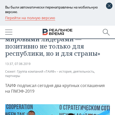
Вы были автоматически перенаправлены на мобильную
версию.
Перейти на полную версию
РЕГИОНЫ
ЭКОНОМИКА
«Партнерство ТАИФа с
БАШКОРТОСТАН
НОВОСТИ
мировыми лидерами —
ТАТАРСТАН
АНАЛИТИКА
позитивно не только для
республики, но и для страны»
УДМУРТИЯ
НОВОСТИ АНАЛИТИКИ
ЭКОНОМИКА
13:37, 07.06.2019
ДЕКЛАРАЦИИ О ДОХОДАХ
НОВОСТИ ЭКОНОМИКИ
ПРОМЫШЛЕННОСТЬ
Сюжет:
Группа компаний «ТАИФ» – история, деятельность,
партнеры
КОРОЛИ ГОСЗАКАЗА ПФО
ФИНАНСЫ
НОВОСТИ
НЕДВИЖИМОСТЬ
ПРОМЫШЛЕННОСТИ
ТАИФ подписал сегодня два крупных соглашения
ВУЗЫ ТАТАРСТАНА
БАНКИ
НОВОСТИ НЕДВИЖИМОСТИ
АВТО
на ПМЭФ-2019
АГРОПРОМ
КОМУ ПРИНАДЛЕЖАТ
БЮДЖЕТ
НОВОСТИ АВТО
БИЗНЕС
ТОРГОВЫЕ ЦЕНТРЫ
МАШИНОСТРОЕНИЕ
ТАТАРСТАНА
ИНВЕСТИЦИИ
НОВОСТИ БИЗНЕСА
ТЕХНОЛОГИИ