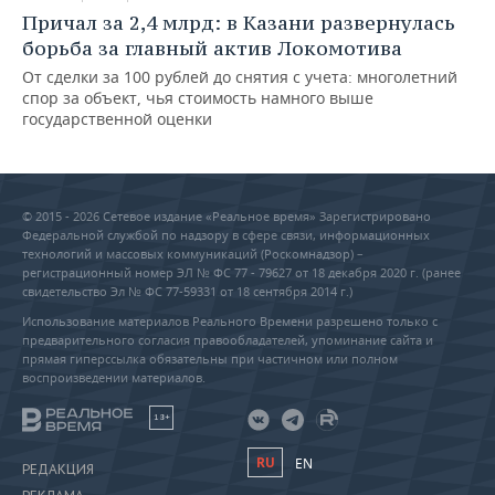
Причал за 2,4 млрд: в Казани развернулась
борьба за главный актив Локомотива
От сделки за 100 рублей до снятия с учета: многолетний
спор за объект, чья стоимость намного выше
государственной оценки
© 2015 - 2026 Сетевое издание «Реальное время» Зарегистрировано
Федеральной службой по надзору в сфере связи, информационных
технологий и массовых коммуникаций (Роскомнадзор) –
регистрационный номер ЭЛ № ФС 77 - 79627 от 18 декабря 2020 г. (ранее
свидетельство Эл № ФС 77-59331 от 18 сентября 2014 г.)
Использование материалов Реального Времени разрешено только с
предварительного согласия правообладателей, упоминание сайта и
прямая гиперссылка обязательны при частичном или полном
воспроизведении материалов.
18+
RU
EN
РЕДАКЦИЯ