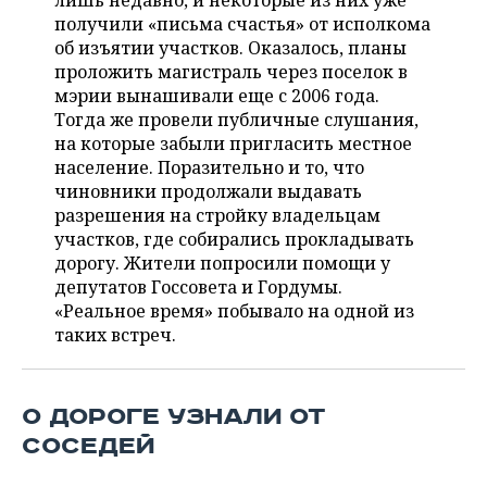
лишь недавно, и некоторые из них уже
НЕФТЕХИМИЯ
получили «письма счастья» от исполкома
РОЗНИЧНАЯ ТОРГОВЛЯ
НОВОСТИ ТЕХНОЛОГИЙ
МЕРОПРИЯТИЯ
об изъятии участков. Оказалось, планы
НЕФТЬ
проложить магистраль через поселок в
ТРАНСПОРТ
IT
НОВОСТИ МЕРОПРИЯТИЙ
СПОРТ
мэрии вынашивали еще с 2006 года.
ОПК
Тогда же провели публичные слушания,
УСЛУГИ
МЕДИА
ВЫЕЗДНАЯ РЕДАКЦИЯ
НОВОСТИ СПОРТА
ОБЩЕСТВО
на которые забыли пригласить местное
ЭНЕРГЕТИКА
население. Поразительно и то, что
ТЕЛЕКОММУНИКАЦИИ
БИЗНЕС-БРАНЧИ
ФУТБОЛ
НОВОСТИ ОБЩЕСТВА
чиновники продолжали выдавать
ФОТОГАЛЕРЕЯ
разрешения на стройку владельцам
участков, где собирались прокладывать
ONLINE-КОНФЕРЕНЦИИ
ХОККЕЙ
ВЛАСТЬ
СЮЖЕТЫ
дорогу. Жители попросили помощи у
депутатов Госсовета и Гордумы.
ОТКРЫТАЯ ЛЕКЦИЯ
БАСКЕТБОЛ
ИНФРАСТРУКТУРА
СПРАВОЧНИК
«Реальное время» побывало на одной из
таких встреч.
ВОЛЕЙБОЛ
ИСТОРИЯ
СПИСОК ПЕРСОН
ПОЛНАЯ ВЕРСИЯ
КИБЕРСПОРТ
КУЛЬТУРА
СПИСОК КОМПАНИЙ
О ДОРОГЕ УЗНАЛИ ОТ
ФИГУРНОЕ КАТАНИЕ
МЕДИЦИНА
СОСЕДЕЙ