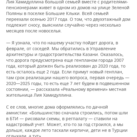
ВОДНЫЕ ВИДЫ СПОРТА
ОБРАЗОВАНИЕ
Лия Хамидуллина большой семьей вместе с родителями-
пенсионерами живет в одном из домов на улице Зеленой
Поляны в поселке Большие Клыки. Всей семьей
ХОККЕЙ С МЯЧОМ
ПРОИСШЕСТВИЯ
переехали осенью 2017 года. О том, что двухэтажный дом
подлежит сносу, выяснили случайно через несколько
месяцев после новоселья.
— Я узнала, что по нашему участку пойдет дорога, в
феврале, от соседей. Мы обратились в Управление
архитектуры и градостроительства Казани. Оказалось,
что дорога предусмотрена еще генпланом города 2007
года, который должен быть реализован до 2020 года, то
есть осталось еще 2 года. Если примут новый генплан,
там срок реализации нашего вопроса, первая очередь —
2020—2025 годы, то есть еще 7 лет будем в подвешенном
состоянии, — рассказала «Реальному времени» местная
жительница Лия Хамидуллина.
С ее слов, многие дома оформлялись по дачной
амнистии: «Большинство сначала строились, потом шли
в БТИ — рисовали схемы, в регпалату — ставили на
кадастровый учет. Может, кто-то за год строился, а мы
дольше, каждое лето таскали кирпичи, дети не в Турции
отдыхали, а тут».