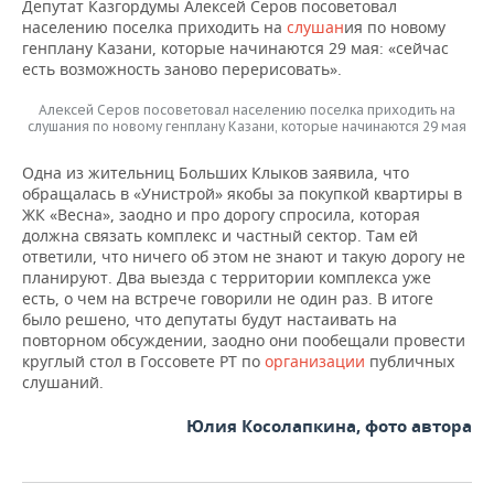
Депутат Казгордумы Алексей Серов посоветовал
населению поселка приходить на
слушан
ия по новому
генплану Казани, которые начинаются 29 мая: «сейчас
есть возможность заново перерисовать».
Алексей Серов посоветовал населению поселка приходить на
слушания по новому генплану Казани, которые начинаются 29 мая
Одна из жительниц Больших Клыков заявила, что
обращалась в «Унистрой» якобы за покупкой квартиры в
ЖК «Весна», заодно и про дорогу спросила, которая
должна связать комплекс и частный сектор. Там ей
ответили, что ничего об этом не знают и такую дорогу не
планируют. Два выезда с территории комплекса уже
есть, о чем на встрече говорили не один раз. В итоге
было решено, что депутаты будут настаивать на
повторном обсуждении, заодно они пообещали провести
круглый стол в Госсовете РТ по
организации
публичных
слушаний.
Юлия Косолапкина, фото автора