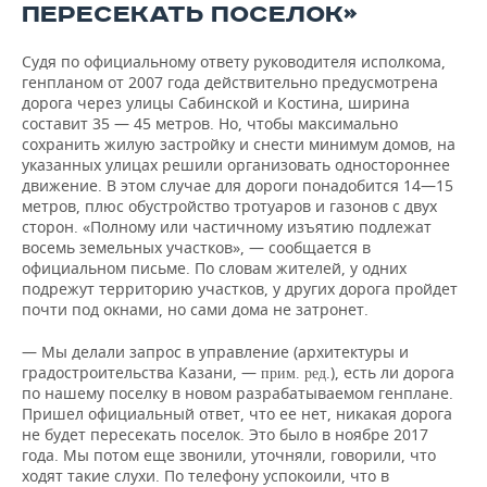
ПЕРЕСЕКАТЬ ПОСЕЛОК»
Судя по официальному ответу руководителя исполкома,
генпланом от 2007 года действительно предусмотрена
дорога через улицы Сабинской и Костина, ширина
составит 35 — 45 метров. Но, чтобы максимально
сохранить жилую застройку и снести минимум домов, на
указанных улицах решили организовать одностороннее
движение. В этом случае для дороги понадобится 14—15
метров, плюс обустройство тротуаров и газонов с двух
сторон. «Полному или частичному изъятию подлежат
восемь земельных участков», — сообщается в
официальном письме. По словам жителей, у одних
подрежут территорию участков, у других дорога пройдет
почти под окнами, но сами дома не затронет.
— Мы делали запрос в управление (архитектуры и
градостроительства Казани, —
), есть ли дорога
прим. ред.
по нашему поселку в новом разрабатываемом генплане.
Пришел официальный ответ, что ее нет, никакая дорога
не будет пересекать поселок. Это было в ноябре 2017
года. Мы потом еще звонили, уточняли, говорили, что
ходят такие слухи. По телефону успокоили, что в