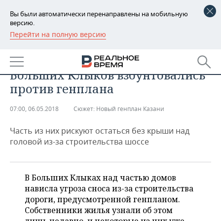
Вы были автоматически перенаправлены на мобильную
версию.
Перейти на полную версию
РЕГИОНЫ
НЕДВИЖИМОСТЬ
Дорога раздора: жители
БАШКОРТОСТАН
НОВОСТИ
Больших Клыков взбунтовались
ТАТАРСТАН
АНАЛИТИКА
против генплана
УДМУРТИЯ
НОВОСТИ АНАЛИТИКИ
ЭКОНОМИКА
07:00, 06.05.2018
Сюжет:
Новый генплан Казани
ДЕКЛАРАЦИИ О ДОХОДАХ
НОВОСТИ ЭКОНОМИКИ
ПРОМЫШЛЕННОСТЬ
Часть из них рискуют остаться без крыши над
головой из-за строительства шоссе
КОРОЛИ ГОСЗАКАЗА ПФО
ФИНАНСЫ
НОВОСТИ
НЕДВИЖИМОСТЬ
ПРОМЫШЛЕННОСТИ
ВУЗЫ ТАТАРСТАНА
БАНКИ
НОВОСТИ НЕДВИЖИМОСТИ
АВТО
В Больших Клыках над частью домов
АГРОПРОМ
нависла угроза сноса из-за строительства
КОМУ ПРИНАДЛЕЖАТ
БЮДЖЕТ
НОВОСТИ АВТО
БИЗНЕС
дороги, предусмотренной генпланом.
ТОРГОВЫЕ ЦЕНТРЫ
МАШИНОСТРОЕНИЕ
ТАТАРСТАНА
Собственники жилья узнали об этом
ИНВЕСТИЦИИ
НОВОСТИ БИЗНЕСА
ТЕХНОЛОГИИ