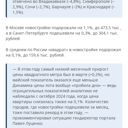
ВОДНЫЕ ВИДЫ СПОРТА
ОБРАЗОВАНИЕ
отмечено во Владикавказе (–4,8%), Симферополе (–
2,9%), Сочи (–2,7%), Барнауле (–2%) и Краснодаре (–
1,5%).
ХОККЕЙ С МЯЧОМ
ПРОИСШЕСТВИЯ
В Москве новостройки подорожали на 1,1%, до 473,5 тыс.,
а в Санкт-Петербурге подешевели на 0,3%, до 304,1 тыс.
рублей.
В среднем по России «квадрат» в новостройке подорожал
на 0,1%, до 159,6 тыс. рублей.
— В этом году самый низкий месячный прирост
цены квадратного метра был в марте (+0,2%), но
майский показатель оказался еще меньше.
Динамика цены лота вообще «пробила дно» — ведь
отрицательных показателей аналитики не
наблюдали с октября 2024 года, когда цена
квартиры снизилась также на 0,1%. Количество
городов, где новостройки подешевели за месяц,
тоже поставило рекорд в этом году, —
прокомментировал ситуацию гендиректор портала
Павел Луценко.