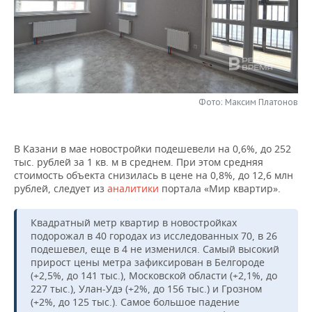
НЕФТЕХИМИЯ
РОЗНИЧНАЯ ТОРГОВЛЯ
НОВОСТИ ТЕХНОЛОГИЙ
МЕРОПРИЯТИЯ
НЕФТЬ
ТРАНСПОРТ
IT
НОВОСТИ МЕРОПРИЯТИЙ
СПОРТ
ОПК
УСЛУГИ
МЕДИА
ВЫЕЗДНАЯ РЕДАКЦИЯ
НОВОСТИ СПОРТА
ОБЩЕСТВО
ЭНЕРГЕТИКА
Фото: Максим Платонов
ТЕЛЕКОММУНИКАЦИИ
БИЗНЕС-БРАНЧИ
ФУТБОЛ
НОВОСТИ ОБЩЕСТВА
ФОТОГАЛЕРЕЯ
В Казани в мае новостройки подешевели на 0,6%, до 252
ONLINE-КОНФЕРЕНЦИИ
ХОККЕЙ
ВЛАСТЬ
СЮЖЕТЫ
тыс. рублей за 1 кв. м в среднем. При этом средняя
стоимость объекта снизилась в цене на 0,8%, до 12,6 млн
ОТКРЫТАЯ ЛЕКЦИЯ
БАСКЕТБОЛ
ИНФРАСТРУКТУРА
СПРАВОЧНИК
рублей, следует из
аналитики
портала «Мир квартир».
ВОЛЕЙБОЛ
ИСТОРИЯ
СПИСОК ПЕРСОН
ПОЛНАЯ ВЕРСИЯ
Квадратный метр квартир в новостройках
подорожал в 40 городах из исследованных 70, в 26
подешевел, еще в 4 не изменился. Самый высокий
КИБЕРСПОРТ
КУЛЬТУРА
СПИСОК КОМПАНИЙ
прирост цены метра зафиксирован в Белгороде
(+2,5%, до 141 тыс.), Московской области (+2,1%, до
ФИГУРНОЕ КАТАНИЕ
МЕДИЦИНА
227 тыс.), Улан-Удэ (+2%, до 156 тыс.) и Грозном
(+2%, до 125 тыс.). Самое большое падение