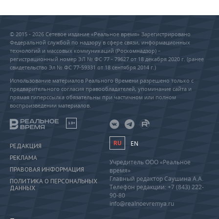
© 2015 - 2026 Сетевое издание «Реальное время» Зарегистрировано
Федеральной службой по надзору в сфере связи, информационных
технологий и массовых коммуникаций (Роскомнадзор) –
регистрационный номер ЭЛ № ФС 77 - 79627 от 18 декабря 2020 г. (ранее
свидетельство Эл № ФС 77-59331 от 18 сентября 2014 г.)
Использование материалов Реального Времени разрешено только с
предварительного согласия правообладателей, упоминание сайта и
прямая гиперссылка обязательны при частичном или полном
воспроизведении материалов.
18+
RU
EN
РЕДАКЦИЯ
РЕКЛАМА
Учредитель ООО «Реальное
ПРАВОВАЯ ИНФОРМАЦИЯ
время»
Главный редактор Саушина А.А.
ПОЛИТИКА О ПЕРСОНАЛЬНЫХ
Телефон редакции: +7 (843) 222-
ДАННЫХ
90-80
info@realnoevremya.ru