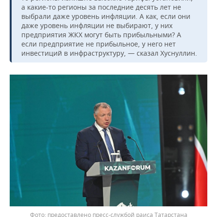
ВОДНЫЕ ВИДЫ СПОРТА
ОБРАЗОВАНИЕ
а какие-то регионы за последние десять лет не
выбрали даже уровень инфляции. А как, если они
ХОККЕЙ С МЯЧОМ
ПРОИСШЕСТВИЯ
даже уровень инфляции не выбирают, у них
предприятия ЖКХ могут быть прибыльными? А
если предприятие не прибыльное, у него нет
инвестиций в инфраструктуру, — сказал Хуснуллин.
предоставлено пресс-службой раиса Татарстана