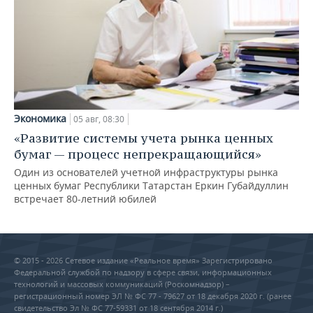
Экономика
05 авг, 08:30
«Развитие системы учета рынка ценных
бумаг — процесс непрекращающийся»
Один из основателей учетной инфраструктуры рынка
ценных бумаг Республики Татарстан Еркин Губайдуллин
встречает 80-летний юбилей
© 2015 - 2026 Сетевое издание «Реальное время» Зарегистрировано
Федеральной службой по надзору в сфере связи, информационных
технологий и массовых коммуникаций (Роскомнадзор) –
регистрационный номер ЭЛ № ФС 77 - 79627 от 18 декабря 2020 г. (ранее
свидетельство Эл № ФС 77-59331 от 18 сентября 2014 г.)