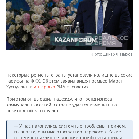
НЕФТЕХИМИЯ
РОЗНИЧНАЯ ТОРГОВЛЯ
НОВОСТИ ТЕХНОЛОГИЙ
МЕРОПРИЯТИЯ
НЕФТЬ
ТРАНСПОРТ
IT
НОВОСТИ МЕРОПРИЯТИЙ
СПОРТ
ОПК
УСЛУГИ
МЕДИА
ВЫЕЗДНАЯ РЕДАКЦИЯ
НОВОСТИ СПОРТА
ОБЩЕСТВО
ЭНЕРГЕТИКА
ТЕЛЕКОММУНИКАЦИИ
БИЗНЕС-БРАНЧИ
ФУТБОЛ
НОВОСТИ ОБЩЕСТВА
ФОТОГАЛЕРЕЯ
Фото: Динар Фатыхов
ONLINE-КОНФЕРЕНЦИИ
ХОККЕЙ
ВЛАСТЬ
СЮЖЕТЫ
Некоторые регионы страны установили излишне высокие
тарифы на ЖКХ. Об этом заявил вице-премьер Марат
ОТКРЫТАЯ ЛЕКЦИЯ
БАСКЕТБОЛ
ИНФРАСТРУКТУРА
СПРАВОЧНИК
Хуснуллин в
интервью
РИА «Новости».
ВОЛЕЙБОЛ
ИСТОРИЯ
СПИСОК ПЕРСОН
ПОЛНАЯ ВЕРСИЯ
При этом он выразил надежду, что тренд износа
коммунальных сетей в стране удастся изменить на
позитивный за пару лет.
КИБЕРСПОРТ
КУЛЬТУРА
СПИСОК КОМПАНИЙ
ФИГУРНОЕ КАТАНИЕ
МЕДИЦИНА
— У нас накопились системные проблемы, причем,
вы знаете, они имеют характер перекосов. Какие-
то регионы излишне высокие тарифы установили,