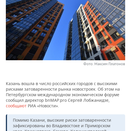
НЕФТЕХИМИЯ
РОЗНИЧНАЯ ТОРГОВЛЯ
НОВОСТИ ТЕХНОЛОГИЙ
МЕРОПРИЯТИЯ
НЕФТЬ
ТРАНСПОРТ
IT
НОВОСТИ МЕРОПРИЯТИЙ
СПОРТ
ОПК
УСЛУГИ
МЕДИА
ВЫЕЗДНАЯ РЕДАКЦИЯ
НОВОСТИ СПОРТА
ОБЩЕСТВО
ЭНЕРГЕТИКА
ТЕЛЕКОММУНИКАЦИИ
БИЗНЕС-БРАНЧИ
ФУТБОЛ
НОВОСТИ ОБЩЕСТВА
ФОТОГАЛЕРЕЯ
ONLINE-КОНФЕРЕНЦИИ
ХОККЕЙ
ВЛАСТЬ
Фото: Максим Платонов
СЮЖЕТЫ
ОТКРЫТАЯ ЛЕКЦИЯ
БАСКЕТБОЛ
ИНФРАСТРУКТУРА
СПРАВОЧНИК
Казань вошла в число российских городов с высокими
рисками затоваренности рынка новостроек. Об этом на
ВОЛЕЙБОЛ
ИСТОРИЯ
СПИСОК ПЕРСОН
ПОЛНАЯ ВЕРСИЯ
Петербургском международном экономическом форуме
сообщил директор bnMAP.pro Сергей Лобжанидзе,
КИБЕРСПОРТ
КУЛЬТУРА
СПИСОК КОМПАНИЙ
сообщают
РИА «Новости».
ФИГУРНОЕ КАТАНИЕ
МЕДИЦИНА
Помимо Казани, высокие риски затоваренности
зафиксированы во Владивостоке и Приморском