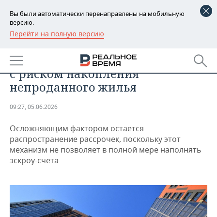
Вы были автоматически перенаправлены на мобильную
версию.
Перейти на полную версию
РЕГИОНЫ
НЕДВИЖИМОСТЬ
Казань попала в список городов
БАШКОРТОСТАН
НОВОСТИ
с риском накопления
ТАТАРСТАН
АНАЛИТИКА
непроданного жилья
УДМУРТИЯ
НОВОСТИ АНАЛИТИКИ
ЭКОНОМИКА
09:27, 05.06.2026
ДЕКЛАРАЦИИ О ДОХОДАХ
НОВОСТИ ЭКОНОМИКИ
ПРОМЫШЛЕННОСТЬ
Осложняющим фактором остается
распространение рассрочек, поскольку этот
КОРОЛИ ГОСЗАКАЗА ПФО
ФИНАНСЫ
НОВОСТИ
НЕДВИЖИМОСТЬ
механизм не позволяет в полной мере наполнять
ПРОМЫШЛЕННОСТИ
эскроу-счета
ВУЗЫ ТАТАРСТАНА
БАНКИ
НОВОСТИ НЕДВИЖИМОСТИ
АВТО
АГРОПРОМ
КОМУ ПРИНАДЛЕЖАТ
БЮДЖЕТ
НОВОСТИ АВТО
БИЗНЕС
ТОРГОВЫЕ ЦЕНТРЫ
МАШИНОСТРОЕНИЕ
ТАТАРСТАНА
ИНВЕСТИЦИИ
НОВОСТИ БИЗНЕСА
ТЕХНОЛОГИИ