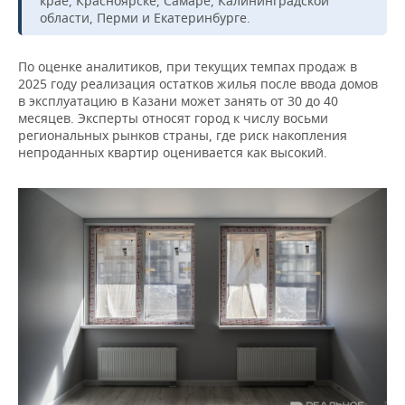
крае, Красноярске, Самаре, Калининградской
ВОДНЫЕ ВИДЫ СПОРТА
ОБРАЗОВАНИЕ
области, Перми и Екатеринбурге.
ХОККЕЙ С МЯЧОМ
ПРОИСШЕСТВИЯ
По оценке аналитиков, при текущих темпах продаж в
2025 году реализация остатков жилья после ввода домов
в эксплуатацию в Казани может занять от 30 до 40
месяцев. Эксперты относят город к числу восьми
региональных рынков страны, где риск накопления
непроданных квартир оценивается как высокий.