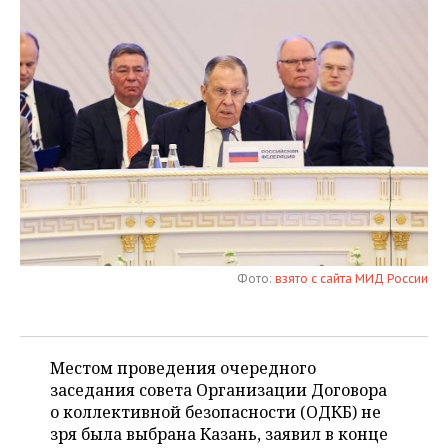
НЕФТЕХИМИЯ
РОЗНИЧНАЯ ТОРГОВЛЯ
НОВОСТИ ТЕХНОЛОГИЙ
МЕРОПРИЯТИЯ
НЕФТЬ
ТРАНСПОРТ
IT
НОВОСТИ МЕРОПРИЯТИЙ
СПОРТ
ОПК
УСЛУГИ
МЕДИА
ВЫЕЗДНАЯ РЕДАКЦИЯ
НОВОСТИ СПОРТА
ОБЩЕСТВО
ЭНЕРГЕТИКА
ТЕЛЕКОММУНИКАЦИИ
БИЗНЕС-БРАНЧИ
ФУТБОЛ
НОВОСТИ ОБЩЕСТВА
ФОТОГАЛЕРЕЯ
ONLINE-КОНФЕРЕНЦИИ
ХОККЕЙ
ВЛАСТЬ
СЮЖЕТЫ
ОТКРЫТАЯ ЛЕКЦИЯ
БАСКЕТБОЛ
ИНФРАСТРУКТУРА
СПРАВОЧНИК
Фото:
взято с сайта МИД России
ВОЛЕЙБОЛ
ИСТОРИЯ
СПИСОК ПЕРСОН
ПОЛНАЯ ВЕРСИЯ
КИБЕРСПОРТ
КУЛЬТУРА
СПИСОК КОМПАНИЙ
Местом проведения очередного
заседания совета Организации Договора
ФИГУРНОЕ КАТАНИЕ
МЕДИЦИНА
о коллективной безопасности (ОДКБ) не
зря была выбрана Казань, заявил в конце