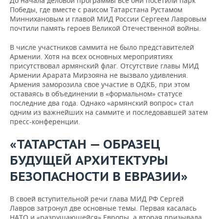
До начала деловой программы все они посетили парк
Победы, где вместе с раисом Татарстана Рустамом
Миннихановым и главой МИД России Сергеем Лавровым
почтили память героев Великой Отечественной войны.
В числе участников саммита не было представителей
Армении. Хотя на всех основных мероприятиях
присутствовал армянский флаг. Отсутствие главы МИД
Армении Арарата Мирзояна не вызвало удивления.
Армения заморозила свое участие в ОДКБ, при этом
оставаясь в объединении в «формальном» статусе
последние два года. Однако «армянский вопрос» стал
одним из важнейших на саммите и последовавшей затем
пресс-конференции.
«ТАТАРСТАН — ОБРАЗЕЦ
БУДУЩЕЙ АРХИТЕКТУРЫ
БЕЗОПАСНОСТИ В ЕВРАЗИИ»
В своей вступительной речи глава МИД РФ Сергей
Лавров затронул две основные темы. Первая касалась
НАТО и «разрушающейся» Европы, а вторая призывала