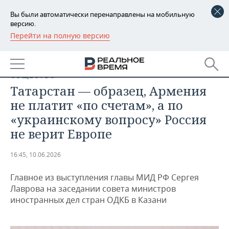
Вы были автоматически перенаправлены на мобильную
версию.
Перейти на полную версию
РЕГИОНЫ
БАШКОРТОСТАН
НОВОСТИ
ОБЩЕСТВО
ТАТАРСТАН
АНАЛИТИКА
Татарстан — образец, Армения
не платит «по счетам», а по
УДМУРТИЯ
НОВОСТИ АНАЛИТИКИ
ЭКОНОМИКА
«украинскому вопросу» Россия
не верит Европе
ДЕКЛАРАЦИИ О ДОХОДАХ
НОВОСТИ ЭКОНОМИКИ
ПРОМЫШЛЕННОСТЬ
КОРОЛИ ГОСЗАКАЗА ПФО
ФИНАНСЫ
НОВОСТИ
НЕДВИЖИМОСТЬ
16:45, 10.06.2026
ПРОМЫШЛЕННОСТИ
Главное из выступления главы МИД РФ Сергея
ВУЗЫ ТАТАРСТАНА
БАНКИ
НОВОСТИ НЕДВИЖИМОСТИ
АВТО
АГРОПРОМ
Лаврова на заседании совета министров
иностранных дел стран ОДКБ в Казани
КОМУ ПРИНАДЛЕЖАТ
БЮДЖЕТ
НОВОСТИ АВТО
БИЗНЕС
ТОРГОВЫЕ ЦЕНТРЫ
МАШИНОСТРОЕНИЕ
ТАТАРСТАНА
ИНВЕСТИЦИИ
НОВОСТИ БИЗНЕСА
ТЕХНОЛОГИИ