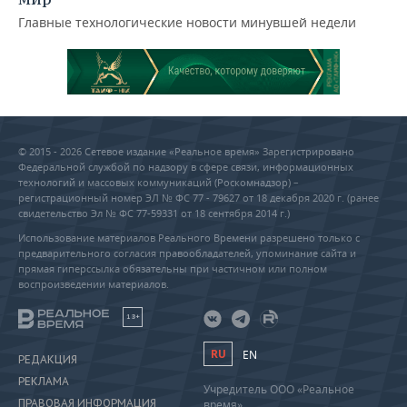
Главные технологические новости минувшей недели
© 2015 - 2026 Сетевое издание «Реальное время» Зарегистрировано
Федеральной службой по надзору в сфере связи, информационных
технологий и массовых коммуникаций (Роскомнадзор) –
регистрационный номер ЭЛ № ФС 77 - 79627 от 18 декабря 2020 г. (ранее
свидетельство Эл № ФС 77-59331 от 18 сентября 2014 г.)
Использование материалов Реального Времени разрешено только с
предварительного согласия правообладателей, упоминание сайта и
прямая гиперссылка обязательны при частичном или полном
воспроизведении материалов.
18+
RU
EN
РЕДАКЦИЯ
РЕКЛАМА
Учредитель ООО «Реальное
ПРАВОВАЯ ИНФОРМАЦИЯ
время»