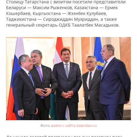
Столицу Татарстана с визитом посетили представители
Беларуси — Максим Рыженков, Казахстана — Ермек
Кошербаев, Кыргызстана — Жээнбек Кулубаев,
Таджикистана — Сироджиддин Мухриддин, а также
генеральный секретарь ОДКБ Таалатбек Масадыков.
взято с сайта tatarstan.ru