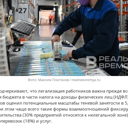
Максим Платонов / realnoevremya.ru
одчеркивают, что легализация работников важна прежде вс
 бюджета в части налога на доходы физических лиц (НДФЛ
ков оценил потенциальные масштабы теневой занятости в 5
ри этом чаще всего такие формы взаимоотношений фиксиру
оительства (30% предприятий относятся к нелегальной зоне)
оперевозок (18%) и услуг.