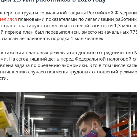
стерства труда и социальной защиты Российской Федерац
делился
плановыми показателями по легализации работнико
в стране планируют вывести из теневой занятости 1,3 млн че
 период план был перевыполнен, вместо изначальных 77
 смогли легализовать порядка 1 млн человек.
остижении плановых результатов должно сотрудничество 
ми. На сегодняшний день перед Федеральной налоговой с
авлена задача по обелению экономики. Это в том числе каса
о выявлению случаев подмены трудовых отношений режим
сти.