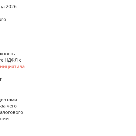
яца 2026
ого
жность
те НДФЛ с
нициатива
т
идентами
за чего
налогового
ении