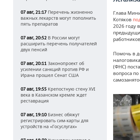
Перечень жизненно
07 авг, 21:17
Глава Мини
важных лекарств могут пополнить
Котяков
по
пять препаратов
2026 году 
предыдущий
В России могут
07 авг, 20:52
работников
расширить перечень получателей
двух пенсий
Помочь в д
налоговика
Законопроект об
07 авг, 20:11
(ФНС) пост
усилении санкций против РФ и
вопроса п
Ирана прошел Сенат США
самозанято
Крепостную стену XVI
07 авг, 19:55
века в Казанском кремле ждет
реставрация
Бизнес обяжут
07 авг, 19:10
регистрировать сим-карты для
устройств на «Госуслугах»