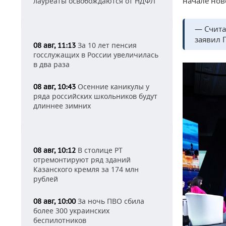
начале нов
лауреаты освобождаются от НДФЛ
— Счита
заявил 
За 10 лет пенсия
08 авг, 11:13
госслужащих в России увеличилась
в два раза
Осенние каникулы у
08 авг, 10:43
ряда российских школьников будут
длиннее зимних
В столице РТ
08 авг, 10:12
отремонтируют ряд зданий
Казанского кремля за 174 млн
рублей
За ночь ПВО сбила
08 авг, 10:00
более 300 украинских
беспилотников