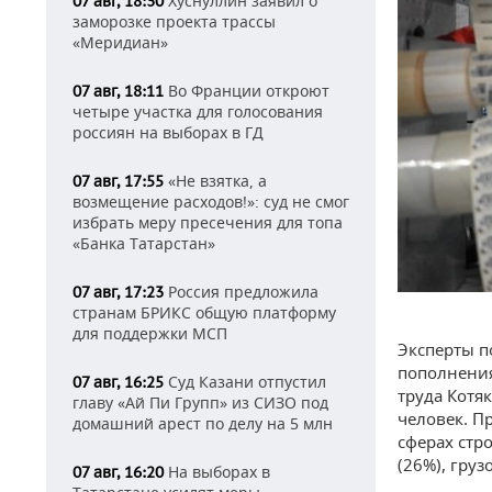
Хуснуллин заявил о
07 авг, 18:30
заморозке проекта трассы
«Меридиан»
Во Франции откроют
07 авг, 18:11
четыре участка для голосования
россиян на выборах в ГД
«Не взятка, а
07 авг, 17:55
возмещение расходов!»: суд не смог
избрать меру пресечения для топа
«Банка Татарстан»
Россия предложила
07 авг, 17:23
странам БРИКС общую платформу
для поддержки МСП
Эксперты п
пополнения
Суд Казани отпустил
07 авг, 16:25
труда Котя
главу «Ай Пи Групп» из СИЗО под
человек. П
домашний арест по делу на 5 млн
сферах стр
(26%), груз
На выборах в
07 авг, 16:20