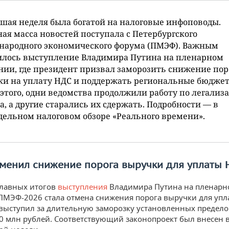
ая неделя была богатой на налоговые инфоповоды.
ая масса новостей поступала с Петербургского
народного экономического форума (ПМЭФ). Важным
илось выступление Владимира Путина на пленарном
нии, где президент призвал заморозить снижение пор
и на уплату НДС и поддержать региональные бюджет
этого, одни ведомства продолжили работу по легализ
а, а другие старались их сдержать. Подробности — в
ельном налоговом обзоре «Реального времени».
тменил снижение порога выручки для уплаты 
главных итогов
выступления
Владимира Путина на пленарн
ПМЭФ-2026 стала отмена снижения порога выручки для упл
выступил за длительную заморозку установленных предело
20 млн рублей. Соответствующий законопроект был внесен в