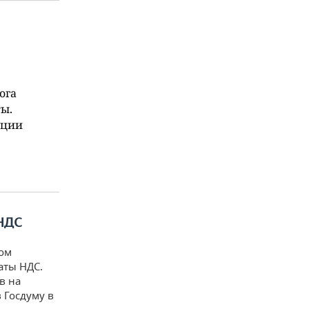
ога
ы.
ации
НДС
ом
аты НДС.
в на
 Госдуму в