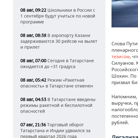
Школьники в России с
08 авг, 09:22
1 сентября будут учиться по новой
программе
В аэропорту Казани
08 авг, 08:38
задерживаются 30 рейсов на вылет
Слова Пути
и прилет
пленарного
тезисом
, ч
Сегодня в Татарстане
08 авг, 07:00
Силуанов. 
ожидается до +31 градуса
Российског
Шохин. По 
Режим «Ракетная
08 авг, 05:42
призвал би
опасность» в Татарстане отменен
Напомним, 
В Татарстане введены
08 авг, 04:53
выручки, п
режимы ракетной и беспилотной
налогообло
опасностей
постепенно:
рублей.
Торговый оборот
07 авг, 21:36
Татарстана и Индии удвоился за
первый квартал 2026 года
Легализа