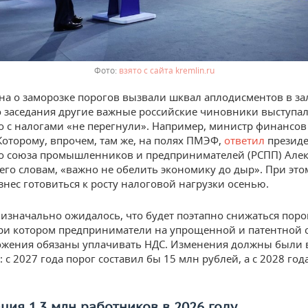
взято с сайта kremlin.ru
на о заморозке порогов вызвали шквал аплодисментов в зал
 заседания другие важные российские чиновники выступал
то с налогами «не перегнули». Например, министр финансов
Которому, впрочем, там же, на полях ПМЭФ,
ответил
президе
о союза промышленников и предпринимателей (РСПП) Але
его словам, «важно не обелить экономику до дыр». При это
знес готовиться к росту налоговой нагрузки осенью.
изначально ожидалось, что будет поэтапно снижаться поро
ри котором предприниматели на упрощенной и патентной 
жения обязаны уплачивать НДС. Изменения должны были 
 с 2027 года порог составил бы 15 млн рублей, а с 2028 го
ция 1,3 млн работников в 2026 году