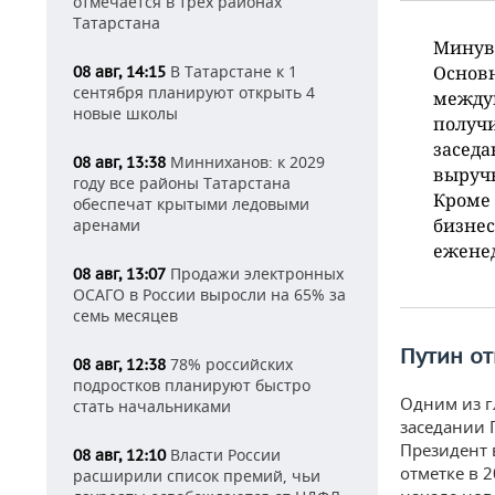
отмечается в трех районах
Татарстана
Минувш
Основн
В Татарстане к 1
08 авг, 14:15
сентября планируют открыть 4
между
новые школы
получ
заседа
Минниханов: к 2029
08 авг, 13:38
выручк
году все районы Татарстана
Кроме 
обеспечат крытыми ледовыми
бизнес
аренами
еженед
Продажи электронных
08 авг, 13:07
ОСАГО в России выросли на 65% за
семь месяцев
Путин о
78% российских
08 авг, 12:38
подростков планируют быстро
Одним из 
стать начальниками
заседании 
Президент 
Власти России
08 авг, 12:10
отметке в 
расширили список премий, чьи