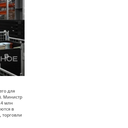
его для
). Министр
,4 млн
ются в
, торговли