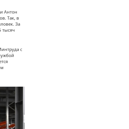
ии Антон
в. Так, в
ловек. За
5 тысяч
Минтруда с
лужбой
ется
ом