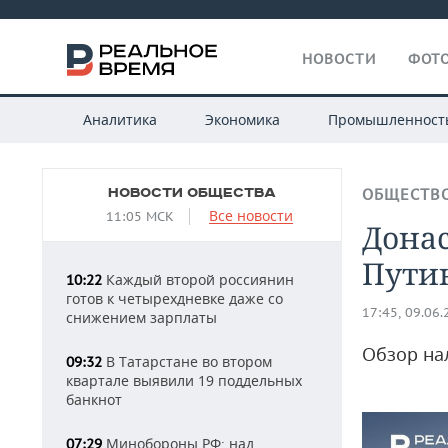
НОВОСТИ
ФОТО
Аналитика
Экономика
Промышленност
НОВОСТИ ОБЩЕСТВА
ОБЩЕСТВ
Все новости
11:05 МСК
Донас
Путин
Каждый второй россиянин
10:22
готов к четырехдневке даже со
17:45, 09.06
снижением зарплаты
Обзор на
В Татарстане во втором
09:32
квартале выявили 19 поддельных
банкнот
Минобороны РФ: над
07:29