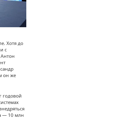
е. Хотя до
и с
 Антон
нт
ксандр
м он же
г годовой
системах
внедряться
да — 10 млн