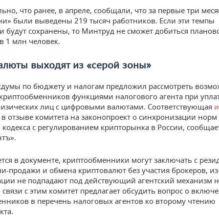
ьно, что ранее, в апреле, сообщали, что за первые три мес
ени» были выведены 219 тысяч работников. Если эти темпы
и будут сохранены, то Минтруд не сможет добиться планов
в 1 млн человек.
алюты выходят из «серой зоны»
сдумы по бюджету и налогам предложил рассмотреть возмо
криптообменников функциями налогового агента при упла
изических лиц с цифровыми валютами. Соответствующая
и
 в отзыве комитета на законопроект о синхронизации норм
 кодекса с регулированием крипторынка в России, сообщае
тъ».
ется в документе, криптообменники могут заключать с рез
ли-продажи и обмена криптовалют без участия брокеров, из-
ации не подпадают под действующий агентский механизм 
В связи с этим комитет предлагает обсудить вопрос о включ
нников в перечень налоговых агентов ко второму чтению
кта.