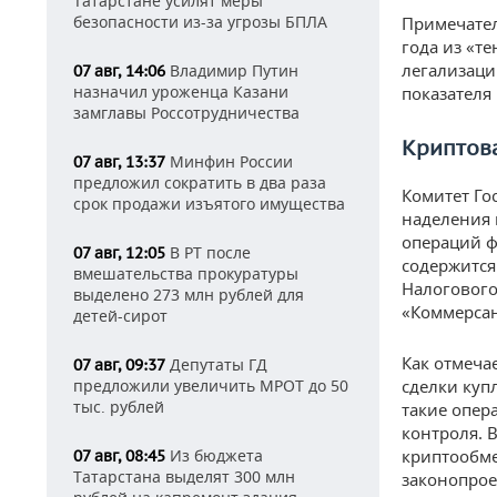
Татарстане усилят меры
безопасности из-за угрозы БПЛА
Примечател
года из «т
легализаци
Владимир Путин
07 авг, 14:06
назначил уроженца Казани
показателя 
замглавы Россотрудничества
Криптов
Минфин России
07 авг, 13:37
предложил сократить в два раза
Комитет Го
срок продажи изъятого имущества
наделения 
операций ф
В РТ после
07 авг, 12:05
содержится
вмешательства прокуратуры
Налогового
выделено 273 млн рублей для
«Коммерсан
детей-сирот
Как отмеча
Депутаты ГД
07 авг, 09:37
предложили увеличить МРОТ до 50
сделки куп
тыс. рублей
такие опер
контроля. 
Из бюджета
криптообме
07 авг, 08:45
Татарстана выделят 300 млн
законопрое