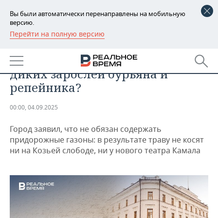
Вы были автоматически перенаправлены на мобильную
версию.
Перейти на полную версию
РЕГИОНЫ
ПРОИСШЕСТВИЯ
Кто расчистит улицы Казани от
БАШКОРТОСТАН
НОВОСТИ
диких зарослей бурьяна и
ТАТАРСТАН
АНАЛИТИКА
репейника?
УДМУРТИЯ
НОВОСТИ АНАЛИТИКИ
ЭКОНОМИКА
00:00, 04.09.2025
ДЕКЛАРАЦИИ О ДОХОДАХ
НОВОСТИ ЭКОНОМИКИ
ПРОМЫШЛЕННОСТЬ
Город заявил, что не обязан содержать
придорожные газоны: в результате траву не косят
КОРОЛИ ГОСЗАКАЗА ПФО
ФИНАНСЫ
НОВОСТИ
НЕДВИЖИМОСТЬ
ни на Козьей слободе, ни у нового театра Камала
ПРОМЫШЛЕННОСТИ
ВУЗЫ ТАТАРСТАНА
БАНКИ
НОВОСТИ НЕДВИЖИМОСТИ
АВТО
АГРОПРОМ
КОМУ ПРИНАДЛЕЖАТ
БЮДЖЕТ
НОВОСТИ АВТО
БИЗНЕС
ТОРГОВЫЕ ЦЕНТРЫ
МАШИНОСТРОЕНИЕ
ТАТАРСТАНА
ИНВЕСТИЦИИ
НОВОСТИ БИЗНЕСА
ТЕХНОЛОГИИ