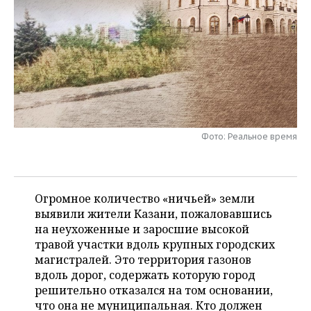
НЕФТЕХИМИЯ
РОЗНИЧНАЯ ТОРГОВЛЯ
НОВОСТИ ТЕХНОЛОГИЙ
МЕРОПРИЯТИЯ
НЕФТЬ
ТРАНСПОРТ
IT
НОВОСТИ МЕРОПРИЯТИЙ
СПОРТ
ОПК
УСЛУГИ
МЕДИА
ВЫЕЗДНАЯ РЕДАКЦИЯ
НОВОСТИ СПОРТА
ОБЩЕСТВО
ЭНЕРГЕТИКА
ТЕЛЕКОММУНИКАЦИИ
БИЗНЕС-БРАНЧИ
ФУТБОЛ
НОВОСТИ ОБЩЕСТВА
ФОТОГАЛЕРЕЯ
Фото: Реальное время
ONLINE-КОНФЕРЕНЦИИ
ХОККЕЙ
ВЛАСТЬ
СЮЖЕТЫ
ОТКРЫТАЯ ЛЕКЦИЯ
БАСКЕТБОЛ
ИНФРАСТРУКТУРА
СПРАВОЧНИК
Огромное количество «ничьей» земли
выявили жители Казани, пожаловавшись
ВОЛЕЙБОЛ
ИСТОРИЯ
СПИСОК ПЕРСОН
ПОЛНАЯ ВЕРСИЯ
на неухоженные и заросшие высокой
травой участки вдоль крупных городских
КИБЕРСПОРТ
КУЛЬТУРА
СПИСОК КОМПАНИЙ
магистралей. Это территория газонов
вдоль дорог, содержать которую город
ФИГУРНОЕ КАТАНИЕ
МЕДИЦИНА
решительно отказался на том основании,
что она не муниципальная. Кто должен