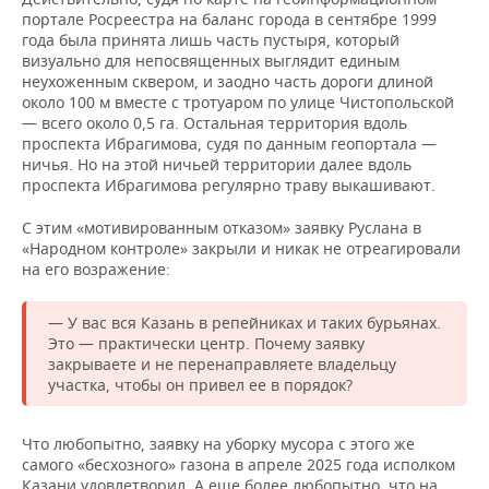
портале Росреестра на баланс города в сентябре 1999
года была принята лишь часть пустыря, который
визуально для непосвященных выглядит единым
неухоженным сквером, и заодно часть дороги длиной
около 100 м вместе с тротуаром по улице Чистопольской
— всего около 0,5 га. Остальная территория вдоль
проспекта Ибрагимова, судя по данным геопортала —
ничья. Но на этой ничьей территории далее вдоль
проспекта Ибрагимова регулярно траву выкашивают.
С этим «мотивированным отказом» заявку Руслана в
«Народном контроле» закрыли и никак не отреагировали
на его возражение:
— У вас вся Казань в репейниках и таких бурьянах.
Это — практически центр. Почему заявку
закрываете и не перенаправляете владельцу
участка, чтобы он привел ее в порядок?
Что любопытно, заявку на уборку мусора с этого же
самого «бесхозного» газона в апреле 2025 года исполком
Казани удовлетворил. А еще более любопытно, что на