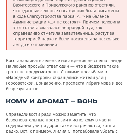
Вахитовского и Приволжского районов ответили,
что «данные зеленые насаждения были высажены
в ходе благоустройства парка, <…> на балансе
Администрации <…> не состоят». Причем половина
этого ответа оказалась неправдой: туи, как
справедливо отметила заявительница, растут за
территорией парка и были посажены за несколько
лет до его появления.
Восстанавливать зеленые насаждения не спешат нигде.
На любые просьбы ответ один — что в бюджете такие
траты не предусмотрены. С такими просьбами в
«Народный контроль» обращались жители улиц
Горсоветской, Бондаренко, проспекта Ибрагимова и все
безрезультатно.
КОМУ И АРОМАТ — ВОНЬ
Справедливости ради можно заметить, что
безосновательные претензии к исполкому в части
содержания улиц и дорог также встречаются, хотя и
редко. Вот, к примеру, Лилия С. потребовала убрать с