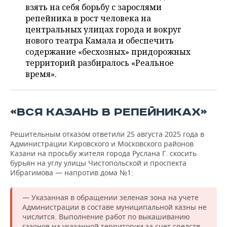
ВОДНЫЕ ВИДЫ СПОРТА
ОБРАЗОВАНИЕ
взять на себя борьбу с зарослями
репейника в рост человека на
ХОККЕЙ С МЯЧОМ
ПРОИСШЕСТВИЯ
центральных улицах города и вокруг
нового театра Камала и обеспечить
содержание «бесхозных» придорожных
территорий разбиралось «Реальное
время».
«ВСЯ КАЗАНЬ В РЕПЕЙНИКАХ»
Решительным отказом ответили 25 августа 2025 года в
Администрации Кировского и Московского районов
Казани на просьбу жителя города Руслана Г. скосить
бурьян на углу улицы Чистопольской и проспекта
Ибрагимова — напротив дома №1:
— Указанная в обращении зеленая зона на учете
Администрации в составе муниципальной казны не
числится. Выполнение работ по выкашиванию
газонов на указанной территории за счет средств