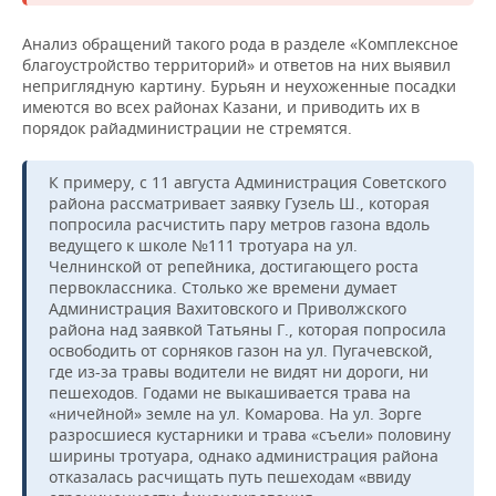
Анализ обращений такого рода в разделе «Комплексное
благоустройство территорий» и ответов на них выявил
неприглядную картину. Бурьян и неухоженные посадки
имеются во всех районах Казани, и приводить их в
порядок райадминистрации не стремятся.
К примеру, с 11 августа Администрация Советского
района рассматривает заявку Гузель Ш., которая
попросила расчистить пару метров газона вдоль
ведущего к школе №111 тротуара на ул.
Челнинской от репейника, достигающего роста
первоклассника. Столько же времени думает
Администрация Вахитовского и Приволжского
района над заявкой Татьяны Г., которая попросила
освободить от сорняков газон на ул. Пугачевской,
где из-за травы водители не видят ни дороги, ни
пешеходов. Годами не выкашивается трава на
«ничейной» земле на ул. Комарова. На ул. Зорге
разросшиеся кустарники и трава «съели» половину
ширины тротуара, однако администрация района
отказалась расчищать путь пешеходам «ввиду