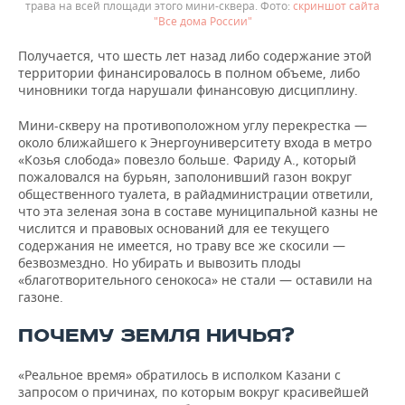
трава на всей площади этого мини-сквера.
скриншот сайта
"Все дома России"
Получается, что шесть лет назад либо содержание этой
территории финансировалось в полном объеме, либо
чиновники тогда нарушали финансовую дисциплину.
Мини-скверу на противоположном углу перекрестка —
около ближайшего к Энергоуниверситету входа в метро
«Козья слобода» повезло больше. Фариду А., который
пожаловался на бурьян, заполонивший газон вокруг
общественного туалета, в райадминистрации ответили,
что эта зеленая зона в составе муниципальной казны не
числится и правовых оснований для ее текущего
содержания не имеется, но траву все же скосили —
безвозмездно. Но убирать и вывозить плоды
«благотворительного сенокоса» не стали — оставили на
газоне.
ПОЧЕМУ ЗЕМЛЯ НИЧЬЯ?
«Реальное время» обратилось в исполком Казани с
запросом о причинах, по которым вокруг красивейшей