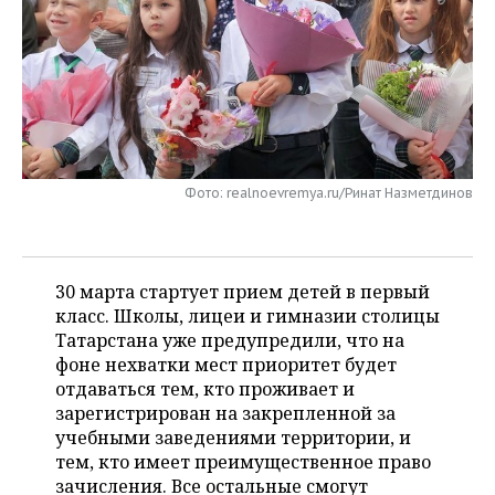
НЕФТЕХИМИЯ
РОЗНИЧНАЯ ТОРГОВЛЯ
НОВОСТИ ТЕХНОЛОГИЙ
МЕРОПРИЯТИЯ
НЕФТЬ
ТРАНСПОРТ
IT
НОВОСТИ МЕРОПРИЯТИЙ
СПОРТ
ОПК
УСЛУГИ
МЕДИА
ВЫЕЗДНАЯ РЕДАКЦИЯ
НОВОСТИ СПОРТА
ОБЩЕСТВО
ЭНЕРГЕТИКА
ТЕЛЕКОММУНИКАЦИИ
БИЗНЕС-БРАНЧИ
ФУТБОЛ
НОВОСТИ ОБЩЕСТВА
ФОТОГАЛЕРЕЯ
Фото: realnoevremya.ru/Ринат Назметдинов
ONLINE-КОНФЕРЕНЦИИ
ХОККЕЙ
ВЛАСТЬ
СЮЖЕТЫ
30 марта стартует прием детей в первый
ОТКРЫТАЯ ЛЕКЦИЯ
БАСКЕТБОЛ
ИНФРАСТРУКТУРА
СПРАВОЧНИК
класс. Школы, лицеи и гимназии столицы
Татарстана уже предупредили, что на
ВОЛЕЙБОЛ
ИСТОРИЯ
СПИСОК ПЕРСОН
ПОЛНАЯ ВЕРСИЯ
фоне нехватки мест приоритет будет
отдаваться тем, кто проживает и
КИБЕРСПОРТ
КУЛЬТУРА
СПИСОК КОМПАНИЙ
зарегистрирован на закрепленной за
учебными заведениями территории, и
ФИГУРНОЕ КАТАНИЕ
МЕДИЦИНА
тем, кто имеет преимущественное право
зачисления. Все остальные смогут