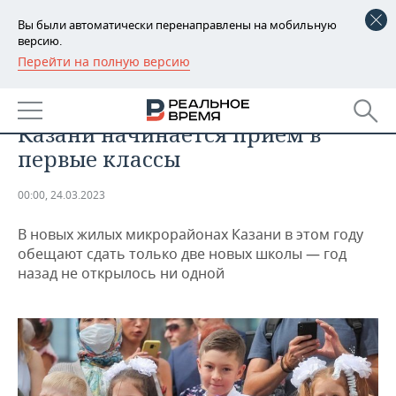
Вы были автоматически перенаправлены на мобильную
версию.
Перейти на полную версию
РЕГИОНЫ
ОБЩЕСТВО
«Свободных мест в школе нет»: в
БАШКОРТОСТАН
НОВОСТИ
Казани начинается прием в
ТАТАРСТАН
АНАЛИТИКА
первые классы
УДМУРТИЯ
НОВОСТИ АНАЛИТИКИ
ЭКОНОМИКА
00:00, 24.03.2023
ДЕКЛАРАЦИИ О ДОХОДАХ
НОВОСТИ ЭКОНОМИКИ
ПРОМЫШЛЕННОСТЬ
В новых жилых микрорайонах Казани в этом году
обещают сдать только две новых школы — год
КОРОЛИ ГОСЗАКАЗА ПФО
ФИНАНСЫ
НОВОСТИ
НЕДВИЖИМОСТЬ
назад не открылось ни одной
ПРОМЫШЛЕННОСТИ
ВУЗЫ ТАТАРСТАНА
БАНКИ
НОВОСТИ НЕДВИЖИМОСТИ
АВТО
АГРОПРОМ
КОМУ ПРИНАДЛЕЖАТ
БЮДЖЕТ
НОВОСТИ АВТО
БИЗНЕС
ТОРГОВЫЕ ЦЕНТРЫ
МАШИНОСТРОЕНИЕ
ТАТАРСТАНА
ИНВЕСТИЦИИ
НОВОСТИ БИЗНЕСА
ТЕХНОЛОГИИ