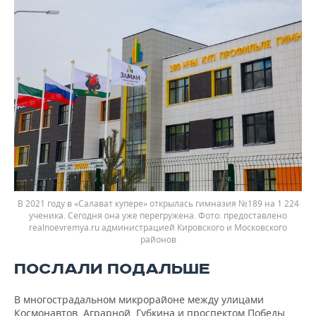
В 2021 году в «Салават купере» открылась гимназия №189 на 1 224
ученика. Сегодня она уже перегружена.
предоставлено
realnoevremya.ru администрацией Кировского и Московского
районов
ПОСЛАЛИ ПОДАЛЬШЕ
В многострадальном микрорайоне между улицами
Космонавтов, Аграрной, Губкина и проспектом Победы,