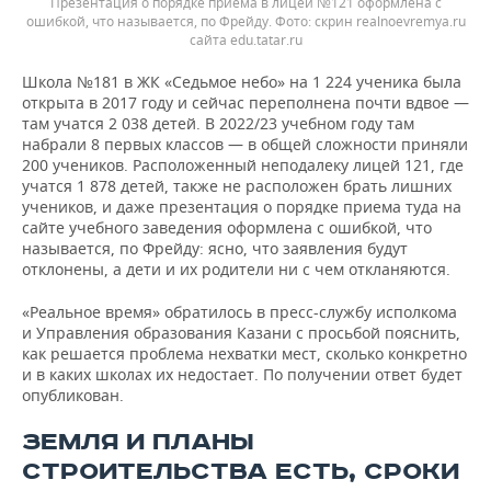
Презентация о порядке приема в лицей №121 оформлена с
ошибкой, что называется, по Фрейду.
скрин realnoevremya.ru
сайта edu.tatar.ru
Школа №181 в ЖК «Седьмое небо» на 1 224 ученика была
открыта в 2017 году и сейчас переполнена почти вдвое —
там учатся 2 038 детей. В 2022/23 учебном году там
набрали 8 первых классов — в общей сложности приняли
200 учеников. Расположенный неподалеку лицей 121, где
учатся 1 878 детей, также не расположен брать лишних
учеников, и даже презентация о порядке приема туда на
сайте учебного заведения оформлена с ошибкой, что
называется, по Фрейду: ясно, что заявления будут
отклонены, а дети и их родители ни с чем откланяются.
«Реальное время» обратилось в пресс-службу исполкома
и Управления образования Казани с просьбой пояснить,
как решается проблема нехватки мест, сколько конкретно
и в каких школах их недостает. По получении ответ будет
опубликован.
ЗЕМЛЯ И ПЛАНЫ
СТРОИТЕЛЬСТВА ЕСТЬ, СРОКИ