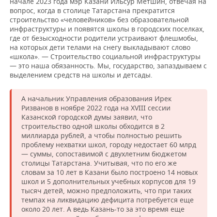
начале 2023 года мэр Казани Ильсур Метшин, отвечая на
вопрос, когда в столице Татарстана прекратится
строительство «человейников» без образовательной
инфраструктуры и появятся школы в городских поселках,
где от безысходности родители устраивают флешмобы,
на которых дети телами на снегу выкладывают слово
«школа». — Строительство социальной инфраструктуры
— это наша обязанность. Мы, государство, запаздываем с
выделением средств на школы и детсады.
А начальник Управления образования Ирек
Ризванов в ноябре 2022 года на XVIII сессии
Казанской городской думы заявил, что
строительство одной школы обходится в 2
миллиарда рублей, а чтобы полностью решить
проблему нехватки школ, городу недостает 60 млрд
— суммы, сопоставимой с двухлетним бюджетом
столицы Татарстана. Учитывая, что по его же
словам за 10 лет в Казани было построено 14 новых
школ и 5 дополнительных учебных корпусов для 19
тысяч детей, можно предположить, что при таких
темпах на ликвидацию дефицита потребуется еще
около 20 лет. А ведь Казань-то за это время еще