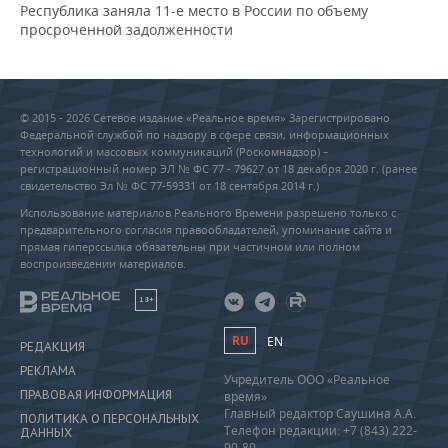
Республика заняла 11-е место в России по объему
просроченной задолженности
© 2015 - 2026 Сетевое издание «Реальное время» Зарегистрировано
Федеральной службой по надзору в сфере связи, информационных
технологий и массовых коммуникаций (Роскомнадзор) –
регистрационный номер ЭЛ № ФС 77 - 79627 от 18 декабря 2020 г. (ранее
свидетельство Эл № ФС 77-59331 от 18 сентября 2014 г.)
Использование материалов Реального Времени разрешено только с
предварительного согласия правообладателей, упоминание сайта и
прямая гиперссылка обязательны при частичном или полном
воспроизведении материалов.
18+
RU
EN
РЕДАКЦИЯ
РЕКЛАМА
Учредитель ООО «Реальное
ПРАВОВАЯ ИНФОРМАЦИЯ
время»
Главный редактор Саушина А.А.
ПОЛИТИКА О ПЕРСОНАЛЬНЫХ
Телефон редакции: +7 (843) 222-
ДАННЫХ
90-80