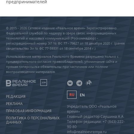
предпринимателей
© 2015 - 2026 Сетевое издание «Реальное время» Зарегистрировано
Федеральной службой по надзору в сфере связи, информационных
технологий и массовых коммуникаций (Роскомнадзор) –
регистрационный номер ЭЛ № ФС 77 - 79627 от 18 декабря 2020 г. (ранее
свидетельство Эл № ФС 77-59331 от 18 сентября 2014 г.)
Использование материалов Реального Времени разрешено только с
предварительного согласия правообладателей, упоминание сайта и
прямая гиперссылка обязательны при частичном или полном
воспроизведении материалов.
18+
RU
EN
РЕДАКЦИЯ
РЕКЛАМА
Учредитель ООО «Реальное
ПРАВОВАЯ ИНФОРМАЦИЯ
время»
Главный редактор Саушина А.А.
ПОЛИТИКА О ПЕРСОНАЛЬНЫХ
Телефон редакции: +7 (843) 222-
ДАННЫХ
90-80
info@realnoevremya.ru