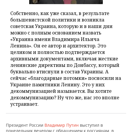
ВОДНЫЕ ВИДЫ СПОРТА
ОБРАЗОВАНИЕ
Собственно, как уже сказал, в результате
ХОККЕЙ С МЯЧОМ
ПРОИСШЕСТВИЯ
большевистской политики и возникла
советская Украина, которую и в наши дни
можно с полным основанием назвать
«Украина имени Владимира Ильича
Ленина». Он ее автор и архитектор. Это
целиком и полностью подтверждается
архивными документами, включая жесткие
ленинские директивы по Донбассу, который
буквально втиснули в состав Украины. А
сейчас «благодарные потомки» посносили на
Украине памятники Ленину. Это у них
декоммунизацией называется. Вы хотите
декоммунизацию? Ну что же, нас это вполне
устраивает.
Президент России
Владимир Путин
выступил в
понедельник вечером с обращением к россиянам, в