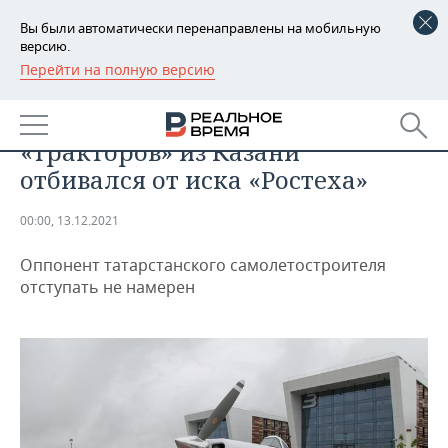
Вы были автоматически перенаправлены на мобильную
версию.
Перейти на полную версию
РЕГИОНЫ
ПРОМЫШЛЕННОСТЬ
Как производитель летающих
БАШКОРТОСТАН
НОВОСТИ
«тракторов» из Казани
ТАТАРСТАН
АНАЛИТИКА
отбивался от иска «Ростеха»
УДМУРТИЯ
НОВОСТИ АНАЛИТИКИ
ЭКОНОМИКА
00:00, 13.12.2021
ДЕКЛАРАЦИИ О ДОХОДАХ
НОВОСТИ ЭКОНОМИКИ
ПРОМЫШЛЕННОСТЬ
Оппонент татарстанского самолетостроителя
отступать не намерен
КОРОЛИ ГОСЗАКАЗА ПФО
ФИНАНСЫ
НОВОСТИ
НЕДВИЖИМОСТЬ
ПРОМЫШЛЕННОСТИ
ВУЗЫ ТАТАРСТАНА
БАНКИ
НОВОСТИ НЕДВИЖИМОСТИ
АВТО
АГРОПРОМ
КОМУ ПРИНАДЛЕЖАТ
БЮДЖЕТ
НОВОСТИ АВТО
БИЗНЕС
ТОРГОВЫЕ ЦЕНТРЫ
МАШИНОСТРОЕНИЕ
ТАТАРСТАНА
ИНВЕСТИЦИИ
НОВОСТИ БИЗНЕСА
ТЕХНОЛОГИИ