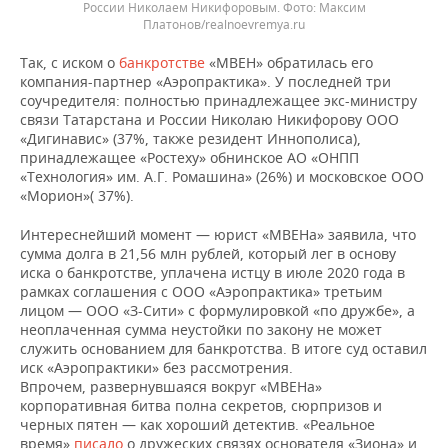
России Николаем Никифоровым.
Максим
Платонов/realnoevremya.ru
Так, с иском о
банкротстве
«МВЕН» обратилась его
компания-партнер «Аэропрактика». У последней три
соучредителя: полностью принадлежащее экс-министру
связи Татарстана и России Николаю Никифорову ООО
«Дигинавис» (37%, также резидент Иннополиса),
принадлежащее «Ростеху» обнинское АО «ОНПП
«Технология» им. А.Г. Ромашина» (26%) и московское ООО
«Морион»( 37%).
Интереснейший момент — юрист «МВЕНа» заявила, что
сумма долга в 21,56 млн рублей, который лег в основу
иска о банкротстве, уплачена истцу в июле 2020 года в
рамках соглашения с ООО «Аэропрактика» третьим
лицом — ООО «З-Сити» с формулировкой «по дружбе», а
неоплаченная сумма неустойки по закону не может
служить основанием для банкротства. В итоге суд оставил
иск «Аэропрактики» без рассмотрения.
Впрочем, развернувшаяся вокруг «МВЕНа»
корпоративная битва полна секретов, сюрпризов и
черных пятен — как хороший детектив. «Реальное
время»
писало
о дружеских связях основателя «Зиона» и