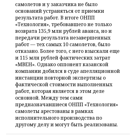
ВОДНЫЕ ВИДЫ СПОРТА
ОБРАЗОВАНИЕ
самолетов и у заказчика не было
оснований устраняться от приемки
ХОККЕЙ С МЯЧОМ
ПРОИСШЕСТВИЯ
результата работ. В итоге ОНПП
«Технология», требовавшего не только
возврата 135,9 млн рублей аванса, но и
передачи результата незавершенных
работ — тех самых 10 самолетов, было
отказано. Более того, с него взыскали еще
и 115 млн рублей фактических затрат
«МВЕН». Однако оппонент казанской
компании добился в суде апелляционной
инстанции повторной экспертизы о
фактической стоимости выполненных
работ, которая является в этом деле
основной. Между тем сами
предназначавшиеся ОНПП «Технология»
самолеты арестованы в рамках
исполнительного производства по
другому делу и могут быть реализованы.