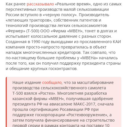
Как ранее
рассказывало
«Реальное время», одно из самых
перспективных производств малой сельхозавиации
России вступило в «черную полосу». Производитель
«летающих тракторов», собственник патентов и
технологий производства легких сельхозсамолетов
«Фермер» (Т-500) ООО «Фирма «МВЕН», тонет в долгах и
испытывает колоссальное давление с разных сторон.
Созданная в 1990 году выходцами из прославленного КАИ
компания просто-напросто превратилась в объект
нападок многочисленных кредиторов. Так совпало, что
по-настоящему большие проблемы у «МВЕНа» начались
после того, как он получил поддержку президента страны
и обещание крупных госконтрактов.
Наше издание
сообщало
, что за масштабирование
производства сельскохозяйственного самолета
Т-500 взялся «Ростех». Многолетняя разработка
казанской фирмы «МВЕН», получившая одобрение
президента РФ на авиасалоне МАКС-2017, сначала
прошла сертификацию Росавиации РФ при
поддержке госкорпорации «Ростехвооружение», а
затем получила финансирование на строительство
первой серии в рамках контракта на поставку 10