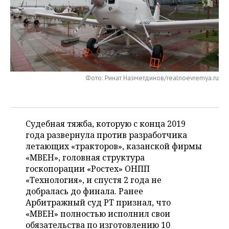
НЕФТЕХИМИЯ
РОЗНИЧНАЯ ТОРГОВЛЯ
НОВОСТИ ТЕХНОЛОГИЙ
МЕРОПРИЯТИЯ
НЕФТЬ
ТРАНСПОРТ
IT
НОВОСТИ МЕРОПРИЯТИЙ
СПОРТ
ОПК
УСЛУГИ
МЕДИА
ВЫЕЗДНАЯ РЕДАКЦИЯ
НОВОСТИ СПОРТА
ОБЩЕСТВО
ЭНЕРГЕТИКА
Фото: Ринат Назметдинов/realnoevremya.ru
ТЕЛЕКОММУНИКАЦИИ
БИЗНЕС-БРАНЧИ
ФУТБОЛ
НОВОСТИ ОБЩЕСТВА
ФОТОГАЛЕРЕЯ
ONLINE-КОНФЕРЕНЦИИ
ХОККЕЙ
ВЛАСТЬ
СЮЖЕТЫ
Судебная тяжба, которую с конца 2019
года развернула против разработчика
ОТКРЫТАЯ ЛЕКЦИЯ
БАСКЕТБОЛ
ИНФРАСТРУКТУРА
СПРАВОЧНИК
летающих «тракторов», казанской фирмы
«МВЕН», головная структура
ВОЛЕЙБОЛ
ИСТОРИЯ
СПИСОК ПЕРСОН
ПОЛНАЯ ВЕРСИЯ
госкопорации «Ростех» ОНПП
«Технология», и спустя 2 года не
КИБЕРСПОРТ
КУЛЬТУРА
СПИСОК КОМПАНИЙ
добралась до финала. Ранее
Арбитражный суд РТ признал, что
ФИГУРНОЕ КАТАНИЕ
МЕДИЦИНА
«МВЕН» полностью исполнил свои
обязательства по изготовлению 10