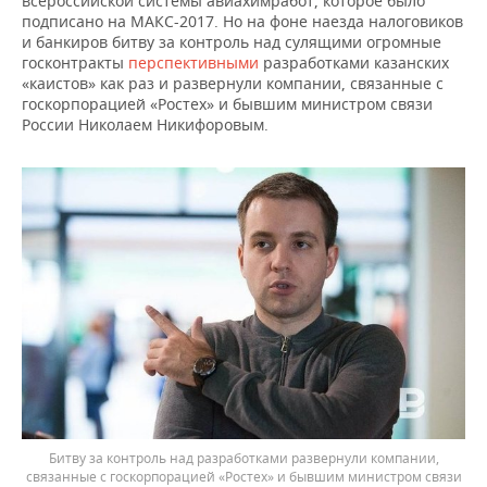
всероссийской системы авиахимработ, которое было
подписано на МАКС-2017. Но на фоне наезда налоговиков
и банкиров битву за контроль над сулящими огромные
госконтракты
перспективными
разработками казанских
«каистов» как раз и развернули компании, связанные с
госкорпорацией «Ростех» и бывшим министром связи
России Николаем Никифоровым.
Битву за контроль над разработками развернули компании,
связанные с госкорпорацией «Ростех» и бывшим министром связи