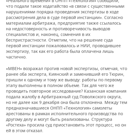
«Реального времени» в ОНПП «Технология» сообщили,
что подали такое ходатайство «в связи с существенными
нарушениями порядка проведения экспертизы в ходе
рассмотрения дела в суде первой инстанции». Согласно
материалам арбитража, предприятие также ссылалось
на недостоверность и противоречивость выводов
специалистов и, наконец, сомнения в их
беспристрастности. Отметим, что на решение суда
первой инстанции пожаловалось и НИИ, проводившее
экспертизу, так как его работа была оплачена лишь
частично.
«МВЕН» возражал против новой экспертизы, отмечая, что
ранее оба эксперта, Киянский и заменивший его Тюрин,
пришли к одному и тому же выводу: работы по первому
этапу выполнены в полном объеме. Так для чего же
проводить повторное исследование? Казанская компания
подала жалобу в Арбитражный суд Поволжского округа,
но не далее как 9 декабря она была отклонена. Между тем
предназначавшиеся ОНПП «Технология» самолеты
арестованы в рамках исполнительного производства по
другому делу и могут быть реализованы. Структура
«Ростеха» просила суд приостановить этот процесс, но он
ей в этом отказал.