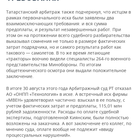
Татарстанский арбитраж также подчеркнул, что истцом в
рамках первоначального иска были заявлены два
взаимоисключающих требования: и вся сумма
предоплаты, и результат незавершенных работ. При
этом он на протяжении всего судебного разбирательства
выказывал сомнения не только в размере фактических
затрат подрядчика, но и самого результата работ как
такового — самолетов. В то же время летающие
«тракторы» воочию видели специалисты 264-го военного
представительства Минобороны. По итогам
общетехнического осмотра они выдали положительное
заключение.
В итоге 30 августа этого года Арбитражный суд РТ отказал
АО «ОНПП «Технология» в иске. А встречный иск фирмы
«МВЕН» удовлетворил частично: взыскал в ее пользу, с
учетом фактических затрат и предоплаты, 115,01 млн
рублей задолженности. Расходы по оплате судебной
экспертизы, подготовленной Киянским, были полностью
возложены на заказчика. А вот заключение его коллег, по
мнению суда, оплате вообще не подлежит «ввиду
процессуальных нарушений».