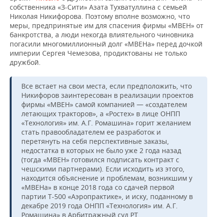
собственника «З-Сити» Азата Тухватуллина с семьей
Николая Никифорова. Поэтому вполне возможно, что
меры, предпринятые им для спасения фирмы «МВЕН» от
банкротства, а люди некогда влиятельного чиновника
погасили многомиллионный долг «МВЕНа» перед дочкой
империи Сергея Чемезова, продиктованы не только
дружбой.
Все встает на свои места, если предположить, что
Никифоров заинтересован в реализации проектов
фирмы «МВЕН» самой компанией — «создателем
летающих тракторов», а «Ростех» в лице ОНПП
«Технология» им. А.Г. Ромашина» горит желанием
стать правообладателем ее разработок и
перетянуть на себя перспективные заказы,
недостатка в которых не было уже 2 года назад
(тогда «МВЕН» готовился подписать контракт с
чешскими партнерами). Если исходить из этого,
находится объяснение и проблемам, возникшим у
«МВЕНа» в конце 2018 года со сдачей первой
партии Т-500 «Аэропрактике», и иску, поданному в
декабре 2019 года ОНПП «Технология» им. А.Г.
Ромашина» в Арбитражный суд РТ.