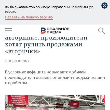
Вы были автоматически перенаправлены на мобильную
версию.
Перейти на полную версию
РЕГИОНЫ
АВТО
Ковидные осложнения на
БАШКОРТОСТАН
НОВОСТИ
авторынке: производители
ТАТАРСТАН
АНАЛИТИКА
хотят рулить продажами
«вторички»
УДМУРТИЯ
НОВОСТИ АНАЛИТИКИ
ЭКОНОМИКА
00:00, 21.06.2021
ДЕКЛАРАЦИИ О ДОХОДАХ
НОВОСТИ ЭКОНОМИКИ
ПРОМЫШЛЕННОСТЬ
В условиях дефицита новых автомобилей
КОРОЛИ ГОСЗАКАЗА ПФО
ФИНАНСЫ
НОВОСТИ
НЕДВИЖИМОСТЬ
производители осваивают онлайн-продажи машин
ПРОМЫШЛЕННОСТИ
с пробегом
ВУЗЫ ТАТАРСТАНА
БАНКИ
НОВОСТИ НЕДВИЖИМОСТИ
АВТО
АГРОПРОМ
КОМУ ПРИНАДЛЕЖАТ
БЮДЖЕТ
НОВОСТИ АВТО
БИЗНЕС
ТОРГОВЫЕ ЦЕНТРЫ
МАШИНОСТРОЕНИЕ
ТАТАРСТАНА
ИНВЕСТИЦИИ
НОВОСТИ БИЗНЕСА
ТЕХНОЛОГИИ