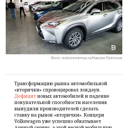
НЕФТЕХИМИЯ
РОЗНИЧНАЯ ТОРГОВЛЯ
НОВОСТИ ТЕХНОЛОГИЙ
МЕРОПРИЯТИЯ
НЕФТЬ
ТРАНСПОРТ
IT
НОВОСТИ МЕРОПРИЯТИЙ
СПОРТ
ОПК
УСЛУГИ
МЕДИА
ВЫЕЗДНАЯ РЕДАКЦИЯ
НОВОСТИ СПОРТА
ОБЩЕСТВО
ЭНЕРГЕТИКА
ТЕЛЕКОММУНИКАЦИИ
БИЗНЕС-БРАНЧИ
ФУТБОЛ
НОВОСТИ ОБЩЕСТВА
ФОТОГАЛЕРЕЯ
Фото: realnoevremya.ru/Максим Платонов
ONLINE-КОНФЕРЕНЦИИ
ХОККЕЙ
ВЛАСТЬ
СЮЖЕТЫ
ОТКРЫТАЯ ЛЕКЦИЯ
БАСКЕТБОЛ
ИНФРАСТРУКТУРА
СПРАВОЧНИК
Трансформацию рынка автомобильной
ВОЛЕЙБОЛ
ИСТОРИЯ
СПИСОК ПЕРСОН
«вторички» спровоцировал локдаун.
ПОЛНАЯ ВЕРСИЯ
Дефицит
новых автомобилей и падение
покупательной способности населения
КИБЕРСПОРТ
КУЛЬТУРА
СПИСОК КОМПАНИЙ
вынудили производителей сделать
ставку на рынок «вторички». Концерн
ФИГУРНОЕ КАТАНИЕ
МЕДИЦИНА
Volkswagen уже успешно обкатывает
данный сервис, а этой весной мобильную