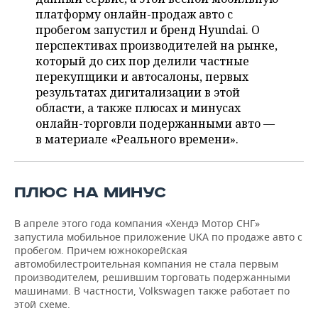
ВОДНЫЕ ВИДЫ СПОРТА
ОБРАЗОВАНИЕ
платформу онлайн-продаж авто с
пробегом запустил и бренд Hyundai. О
ХОККЕЙ С МЯЧОМ
ПРОИСШЕСТВИЯ
перспективах производителей на рынке,
который до сих пор делили частные
перекупщики и автосалоны, первых
результатах дигитализации в этой
области, а также плюсах и минусах
онлайн-торговли подержанными авто —
в материале «Реального времени».
ПЛЮС НА МИНУС
В апреле этого года компания «Хендэ Мотор СНГ»
запустила мобильное приложение UKA по продаже авто с
пробегом. Причем южнокорейская
автомобилестроительная компания не стала первым
производителем, решившим торговать подержанными
машинами. В частности, Volkswagen также работает по
этой схеме.