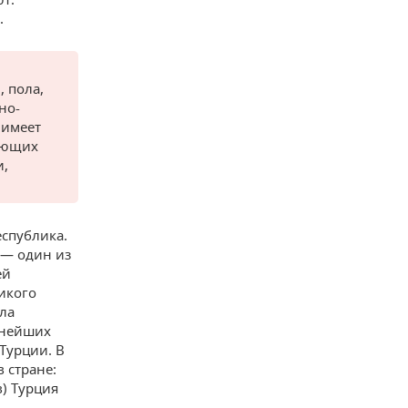
.
, пола,
но-
 имеет
гающих
и,
еспублика.
 — один из
ей
икого
ла
пнейших
Турции. В
 стране:
в) Турция