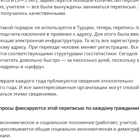
 итоги (3—5 лет), задействуется большое количество персо
е, учителя — все были вынуждены заниматься переписью. 
 получались качественными.
 такой порядок не используется в Турции, теперь перепись 
подсчета населения в привязке к адресу. Для этого была вв
ующая электронная инфраструктура. То есть все зарегистри
ому адресу. При переезде человек меняет регистрацию. Все
тся соответствующими структурами госстатистики. Сегодня
считать довольно быстро — за несколько дней, поскольку в
недрены в «цифру».
евраля каждого года публикуются сведения относительно
о года. И все заинтересованные организации могут споко
аться этими сведениями.
просы фиксируются этой переписью по каждому гражданин
 экономическое и социальное положение (работает, учится).
ырисовывается общая социально-экономическая и демогра
рции.