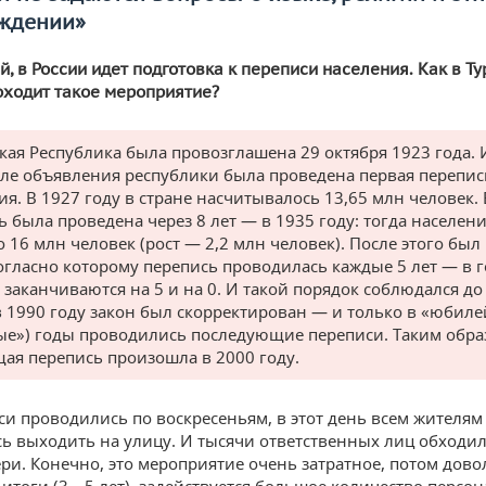
ждении»
й, в России идет подготовка к переписи населения. Как в Т
ходит такое мероприятие?
кая Республика была провозглашена 29 октября 1923 года. 
сле объявления республики была проведена первая перепис
ия. В 1927 году в стране насчитывалось 13,65 млн человек.
ь была проведена через 8 лет — в 1935 году: тогда населен
о 16 млн человек (рост — 2,2 млн человек). После этого был
согласно которому перепись проводилась каждые 5 лет — в г
 заканчиваются на 5 и на 0. И такой порядок соблюдался до
 в 1990 году закон был скорректирован — и только в «юбил
ые») годы проводились последующие переписи. Таким обра
ая перепись произошла в 2000 году.
си проводились по воскресеньям, в этот день всем жителям
ь выходить на улицу. И тысячи ответственных лиц обходил
ери. Конечно, это мероприятие очень затратное, потом дов