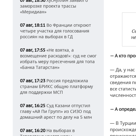
Хуснуллин заявил о
07 авг, 18:30
заморозке проекта трассы
«Меридиан»
Во Франции откроют
07 авг, 18:11
четыре участка для голосования
С
россиян на выборах в ГД
не
«Не взятка, а
07 авг, 17:55
возмещение расходов!»: суд не смог
— А кто про
избрать меру пресечения для топа
«Банка Татарстан»
— Да, у нас
отражаются
Россия предложила
07 авг, 17:23
сведения п
странам БРИКС общую платформу
все статис
для поддержки МСП
численност
Суд Казани отпустил
07 авг, 16:25
— А опреде
главу «Ай Пи Групп» из СИЗО под
домашний арест по делу на 5 млн
— В Турции
происхожде
На выборах в
07 авг, 16:20
происхожде