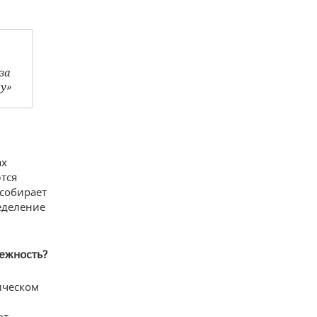
за
ру»
ах
тся
 собирает
еделение
лежность?
ическом
ют.