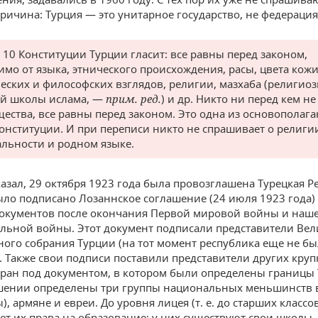
ричина: Турция — это унитарное государство, не федерация
я 10 Конституции Турции гласит: все равны перед законом,
имо от языка, этнического происхождения, расы, цвета кожи
еских и философских взглядов, религии, мазхаба (религиоз
й школы ислама, —
прим. ред.
) и др. Никто ни перед кем не
ества, все равны перед законом. Это одна из основопола
Конституции. И при переписи никто не спрашивает о религи
льности и родном языке.
казал, 29 октября 1923 года была провозглашена Турецкая Р
было подписано Лозаннское соглашение (24 июля 1923 года)
окументов после окончания Первой мировой войны и наш
льной войны. Этот документ подписали представители Вел
ого собрания Турции (на тот момент республика еще не бы
. Также свои подписи поставили представители других кру
ран под документом, в котором были определены границы 
шении определены три группы национальных меньшинств в
), армяне и евреи. До уровня лицея (т. е. до старших классо
ет их права на образование: у них существуют свои школы.