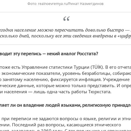
realnoevremya.ru/Ринат Назметдинов
егодня население можно пересчитать довольно быстро — 
сколько дней, поскольку все эти сведения внедрены в «циф
водит эту перепись — некий аналог Росстата?
 тоже есть Управление статистики Турции (TÜİK). В его отчет
 экономические показатели, уровень безработицы, собираю
о занятому населению, фиксируется инфляция. Учреждение
тические данные, которые можно только представить. И опр
и населения — лишь одна часть работы Тюркстата.
ляет ли он владение людей языками, религиозную принад
 при переписи не задаются вопросы о языке, религии и этн
нии. Последний раз вопросы, касающиеся этнического
ния, задавались в 1960 году. С тех пор их уже не спрашива