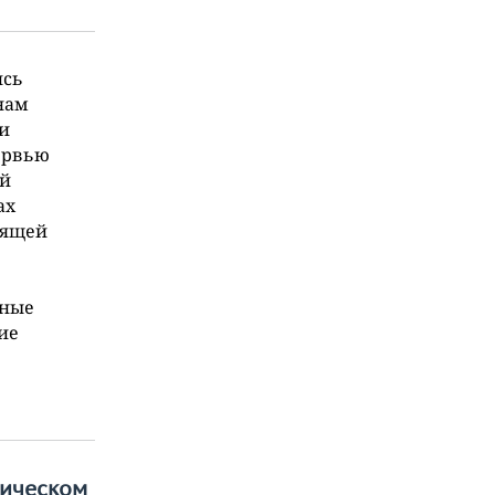
ись
нам
и
ервью
ый
ах
оящей
йные
ие
ническом