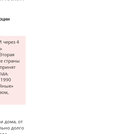
урции
И через 4
ь
 Вторая
ие страны
 принят
ода,
 1990
ейные»
зом,
и дома, от
ольно долго