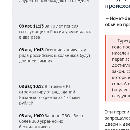
лауреаты освобождаются от НДФЛ
происхо
— Исмет-бе
обычно про
За 10 лет пенсия
08 авг, 11:13
госслужащих в России увеличилась
в два раза
— Турец
года по
Осенние каникулы у
08 авг, 10:43
населен
ряда российских школьников будут
перепис
длиннее зимних
достигл
закон, 
которые
года. А
В столице РТ
08 авг, 10:12
(«нулев
отремонтируют ряд зданий
следующ
Казанского кремля за 174 млн
рублей
Эти перепи
За ночь ПВО сбила
08 авг, 10:00
запрещалос
более 300 украинских
двери к дв
беспилотников