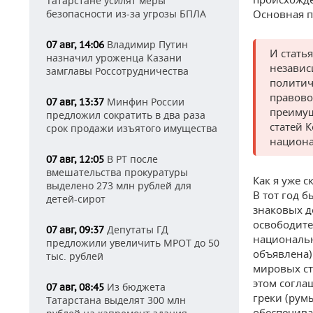
Татарстане усилят меры
безопасности из-за угрозы БПЛА
Основная п
Владимир Путин
07 авг, 14:06
И стать
назначил уроженца Казани
независ
замглавы Россотрудничества
политич
правово
Минфин России
07 авг, 13:37
преимущ
предложил сократить в два раза
статей 
срок продажи изъятого имущества
национа
В РТ после
07 авг, 12:05
вмешательства прокуратуры
Как я уже с
выделено 273 млн рублей для
В тот год 
детей-сирот
знаковых д
освободите
Депутаты ГД
07 авг, 09:37
национальн
предложили увеличить МРОТ до 50
объявлена)
тыс. рублей
мировых ст
этом согла
Из бюджета
07 авг, 08:45
греки (румы
Татарстана выделят 300 млн
обеспечива