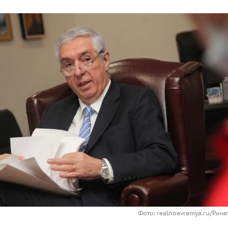
Фото: realnoevremya.ru/Рин