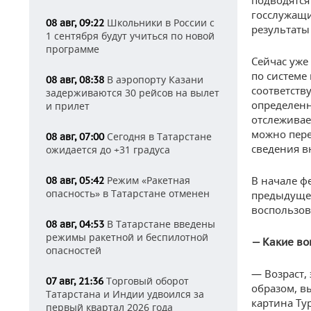
подводятся
госслужащи
Школьники в России с
08 авг, 09:22
результаты
1 сентября будут учиться по новой
программе
Сейчас уже
по системе 
В аэропорту Казани
08 авг, 08:38
соответств
задерживаются 30 рейсов на вылет
определенн
и прилет
отслеживае
можно пере
Сегодня в Татарстане
08 авг, 07:00
сведения в
ожидается до +31 градуса
Режим «Ракетная
В начале ф
08 авг, 05:42
опасность» в Татарстане отменен
предыдущег
воспользов
В Татарстане введены
08 авг, 04:53
режимы ракетной и беспилотной
— Какие во
опасностей
— Возраст,
Торговый оборот
07 авг, 21:36
образом, в
Татарстана и Индии удвоился за
картина Ту
первый квартал 2026 года