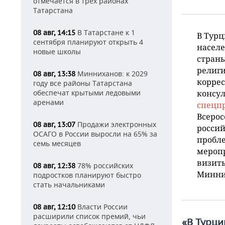
отмечается в трех районах
Татарстана
В Татарстане к 1
08 авг, 14:15
В Турц
сентября планируют открыть 4
населе
новые школы
страны
религи
Минниханов: к 2029
08 авг, 13:38
коррес
году все районы Татарстана
обеспечат крытыми ледовыми
консул
аренами
спецп
Всерос
Продажи электронных
08 авг, 13:07
россий
ОСАГО в России выросли на 65% за
пробл
семь месяцев
меропр
визиты
78% российских
08 авг, 12:38
Минних
подростков планируют быстро
стать начальниками
Власти России
08 авг, 12:10
расширили список премий, чьи
«В Турци