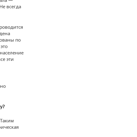
нала —
Не всегда
проводится
едена
рованы по
 это
 население
се эти
йно
у?
 Таким
фическая