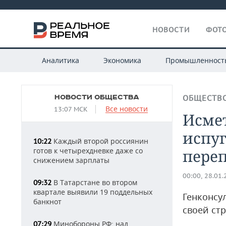
НОВОСТИ
ФОТО
Аналитика
Экономика
Промышленност
НОВОСТИ ОБЩЕСТВА
ОБЩЕСТВ
Все новости
13:07 МСК
Исмет
испуг
Каждый второй россиянин
10:22
готов к четырехдневке даже со
пере
снижением зарплаты
00:00, 28.01
В Татарстане во втором
09:32
квартале выявили 19 поддельных
Генконсу
банкнот
своей стр
Минобороны РФ: над
07:29