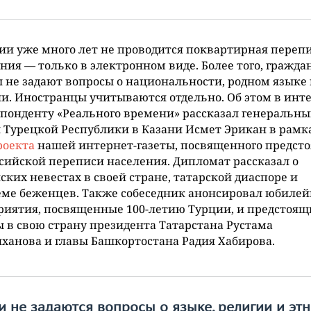
ии уже много лет не проводится поквартирная переп
ния — только в электронном виде. Более того, гражда
 не задают вопросы о национальности, родном языке 
и. Иностранцы учитываются отдельно. Об этом в инт
понденту «Реального времени» рассказал генеральн
 Турецкой Республики в Казани Исмет Эрикан в рамк
роекта
нашей интернет-газеты, посвященного предст
сийской переписи населения. Дипломат рассказал о
ских невестах в своей стране, татарской диаспоре и
еме беженцев. Также собеседник анонсировал юбиле
иятия, посвященные 100-летию Турции, и предстоящ
 в свою страну президента Татарстана Рустама
анова и главы Башкортостана Радия Хабирова.
и не задаются вопросы о языке, религии и эт