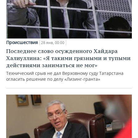
ВОДНЫЕ ВИДЫ СПОРТА
ОБРАЗОВАНИЕ
ХОККЕЙ С МЯЧОМ
ПРОИСШЕСТВИЯ
Происшествия
28 янв, 00:00
Последнее слово осужденного Хайдара
Халиуллина: «Я такими грязными и тупыми
действиями заниматься не мог»
Технический срыв не дал Верховному суду Татарстана
огласить решение по делу «Лизинг-гранта»