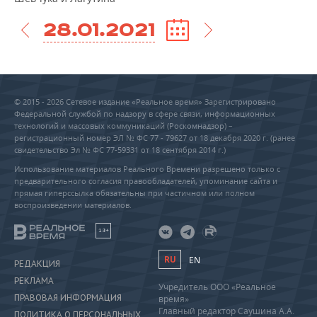
28.01.2021
© 2015 - 2026 Сетевое издание «Реальное время» Зарегистрировано
Федеральной службой по надзору в сфере связи, информационных
технологий и массовых коммуникаций (Роскомнадзор) –
регистрационный номер ЭЛ № ФС 77 - 79627 от 18 декабря 2020 г. (ранее
свидетельство Эл № ФС 77-59331 от 18 сентября 2014 г.)
Использование материалов Реального Времени разрешено только с
предварительного согласия правообладателей, упоминание сайта и
прямая гиперссылка обязательны при частичном или полном
воспроизведении материалов.
18+
RU
EN
РЕДАКЦИЯ
РЕКЛАМА
Учредитель ООО «Реальное
ПРАВОВАЯ ИНФОРМАЦИЯ
время»
Главный редактор Саушина А.А.
ПОЛИТИКА О ПЕРСОНАЛЬНЫХ