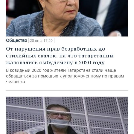
НЕФТЕХИМИЯ
РОЗНИЧНАЯ ТОРГОВЛЯ
НОВОСТИ ТЕХНОЛОГИЙ
МЕРОПРИЯТИЯ
НЕФТЬ
ТРАНСПОРТ
IT
НОВОСТИ МЕРОПРИЯТИЙ
СПОРТ
ОПК
УСЛУГИ
МЕДИА
ВЫЕЗДНАЯ РЕДАКЦИЯ
НОВОСТИ СПОРТА
ОБЩЕСТВО
Общество
28 янв, 17:20
ЭНЕРГЕТИКА
От нарушения прав безработных до
ТЕЛЕКОММУНИКАЦИИ
БИЗНЕС-БРАНЧИ
ФУТБОЛ
НОВОСТИ ОБЩЕСТВА
ФОТОГАЛЕРЕЯ
стихийных свалок: на что татарстанцы
жаловались омбудсмену в 2020 году
ONLINE-КОНФЕРЕНЦИИ
ХОККЕЙ
ВЛАСТЬ
СЮЖЕТЫ
В ковидный 2020 год жители Татарстана стали чаще
обращаться за помощью к уполномоченному по правам
ОТКРЫТАЯ ЛЕКЦИЯ
БАСКЕТБОЛ
ИНФРАСТРУКТУРА
СПРАВОЧНИК
человека
ВОЛЕЙБОЛ
ИСТОРИЯ
СПИСОК ПЕРСОН
ПОЛНАЯ ВЕРСИЯ
КИБЕРСПОРТ
КУЛЬТУРА
СПИСОК КОМПАНИЙ
ФИГУРНОЕ КАТАНИЕ
МЕДИЦИНА