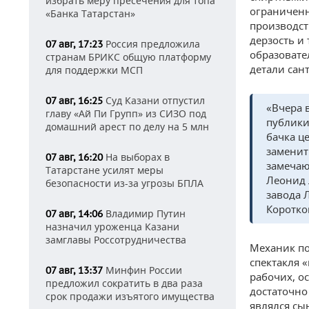
избрать меру пресечения для топа
ограниченн
«Банка Татарстан»
производст
дерзость и
Россия предложила
07 авг, 17:23
образовате
странам БРИКС общую платформу
детали сант
для поддержки МСП
Суд Казани отпустил
07 авг, 16:25
«Вчера 
главу «Ай Пи Групп» из СИЗО под
публики
домашний арест по делу на 5 млн
бачка ц
заменит
На выборах в
07 авг, 16:20
замечаю
Татарстане усилят меры
Леонид 
безопасности из-за угрозы БПЛА
завода 
Коротко
Владимир Путин
07 авг, 14:06
назначил уроженца Казани
замглавы Россотрудничества
Механик по
спектакля 
Минфин России
07 авг, 13:37
рабочих, о
предложил сократить в два раза
достаточно
срок продажи изъятого имущества
являлся сы