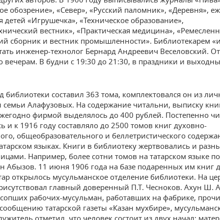
е обозрение», «Север», «Русский паломник», «Деревня», е
я детей «Игрушечка», «Техническое образование»,
хнический вестник», «Практическая медицина», «Ремесленна
ий сборник и вестник промышленности». Библиотекарем «
тать инженер-технолог Бернард Андреевич Веселовский. О
 вечерам. В будни с 19:30 до 21:30, в праздники и выходны
д библиотеки составил 363 тома, комплектовался он из ли
 семьи Алафузовых. На содержание читальни, выписку кни
жегодно фирмой выделялось до 400 рублей. Постепенно чи
ь и к 1916 году составляло до 2500 томов книг духовно-
ого, общеобразовательного и беллетристического содержа
татарском языках. Книги в библиотеку жертвовались и разн
ицами. Например, более сотни томов на татарском языке п
 Абызов. 11 июня 1906 года на базе подаренных им книг 
тар открылось мусульманское отделение библиотеки. На ц
рисутствовал главный доверенный П.Т. Чесноков. Ахун Ш. 
усопших рабочих-мусульман, работавших на фабрике, прочи
 сообщению татарской газеты «Казан мухбире», мусульманс
ужитель отметил, что человек состоит из двух начал: мате