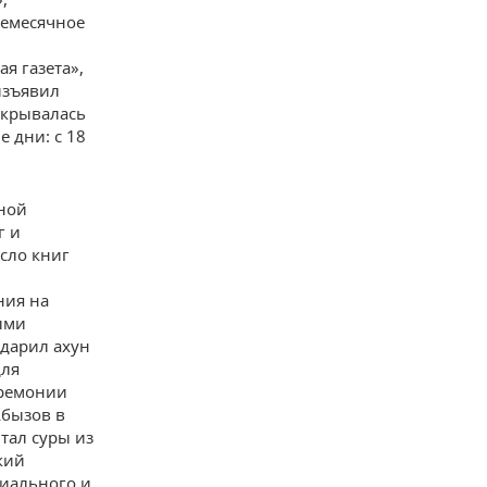
жемесячное
я газета»,
изъявил
ткрывалась
е дни: с 18
чной
г и
сло книг
ния на
ыми
одарил ахун
для
еремонии
Абызов в
тал суры из
кий
риального и