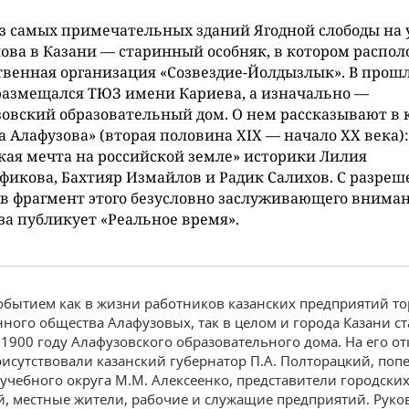
з самых примечательных зданий Ягодной слободы на
ова в Казани — старинный особняк, в котором распо
венная организация «Созвездие-Йолдызлык». В прош
размещался ТЮЗ имени Кариева, а изначально —
овский образовательный дом. О нем рассказывают в 
 Алафузова» (вторая половина XIX — начало XX века):
кая мечта на российской земле» историки Лилия
фикова, Бахтияр Измайлов и Радик Салихов. С разреш
в фрагмент этого безусловно заслуживающего внима
за публикует «Реальное время».
бытием как в жизни работников казанских предприятий то
ого общества Алафузовых, так в целом и города Казани ст
 1900 году Алафузовского образовательного дома. На его о
рисутствовали казанский губернатор П.А. Полторацкий, поп
 учебного округа М.М. Алексеенко, представители городских
, местные жители, рабочие и служащие предприятий. Руко