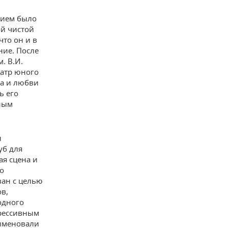
тием было
ой чистой
что он и в
ние. После
. В.И.
еатр юного
да и любви
ь его
ным
и
уб для
ая сцена и
о
ван с целью
ов,
одного
грессивным
 именовали