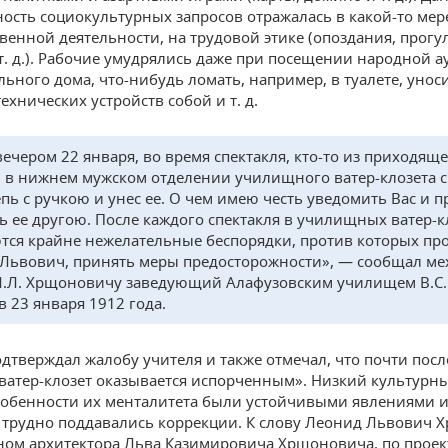
ость социокультурных запросов отражалась в какой-то мер
венной деятельности, на трудовой этике (опоздания, прогу
 т. д.). Рабочие умудрялись даже при посещении народной 
льного дома, что-нибудь ломать, например, в туалете, уноси
ехнических устройств собой и т. д.
вечером 22 января, во время спектакля, кто-то из приходящ
 в нижнем мужском отделении училищного ватер-клозета с
епь с ручкою и унес ее. О чем имею честь уведомить Вас и 
ь ее другою. После каждого спектакля в училищных ватер-к
тся крайне нежелательные беспорядки, против которых про
Львович, принять меры предосторожности», — сообщал ме
Л.Л. Хрщоновичу заведующий Алафузовским училищем В.С.
в 23 января 1912 года.
дтверждал жалобу учителя и также отмечал, что почти посл
«ватер-клозет оказывается испорченным». Низкий культурн
собенности их менталитета были устойчивыми явлениями 
 трудно поддавались коррекции. К слову Леонид Львович
ном архитектора Льва Казимировича Хрщоновича, по проек