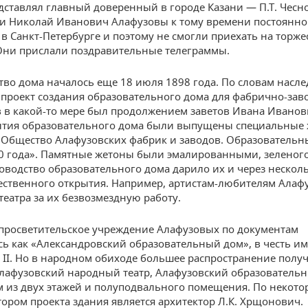
ставлял главный доверенный в городе Казани — П.Т. Чесн
и Николай Иванович Алафузовы к тому времени постоянно
в Санкт-Петербурге и поэтому не смогли приехать на торж
Они прислали поздравительные телеграммы.
тво дома началось еще 18 июля 1898 года. По словам насл
 проект создания образовательного дома для фабрично-зав
 в какой-то мере был продолжением заветов Ивана Иванов
ытия образовательного дома были выпущены специальные 
Общество Алафузовских фабрик и заводов. Образовательн
0 года». Памятные жетоны были эмалированными, зеленого
ководство образовательного дома дарило их и через несколь
ественного открытия. Например, артистам-любителям Алаф
театра за их безвозмездную работу.
просветительское учреждение Алафузовых по документам
ь как «Александровский образовательный дом», в честь и
 II. Но в народном обиходе большее распространение полу
лафузовский народный театр, Алафузовский образовательн
м из двух этажей и полуподвального помещения. По некот
ором проекта здания является архитектор Л.К. Хрщонович.