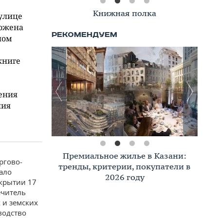
Книжная полка
 улице
ложена
лом
книге
ения
ния
Премиальное жилье в Казани:
ргово-
тренды, критерии, покупатели в
ало
2026 году
ткрытии 17
ечитель
 и земских
водство