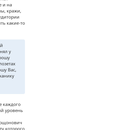
е и на
лы, кражи,
аудитории
ть какие-то
ей
нял у
прошу
лозетах
шу Вас,
ханику
е каждого
ый уровень
и
 Хрщонович
ту которого