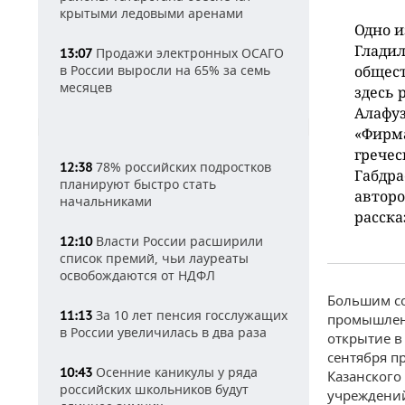
крытыми ледовыми аренами
Одно и
Гладил
Продажи электронных ОСАГО
13:07
в России выросли на 65% за семь
общест
месяцев
здесь 
Алафуз
«Фирма
гречес
78% российских подростков
12:38
Габдра
планируют быстро стать
авторо
начальниками
расска
Власти России расширили
12:10
список премий, чьи лауреаты
освобождаются от НДФЛ
Большим со
За 10 лет пенсия госслужащих
11:13
промышленн
в России увеличилась в два раза
открытие в
сентября п
Осенние каникулы у ряда
10:43
Казанского
российских школьников будут
учреждений