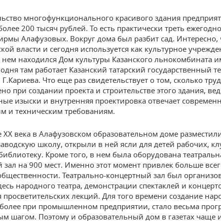
льство многофункционального красивого здания предприя
более 200 тысяч рублей. То есть практически треть ежегодн
рмы Алафузовых. Вокруг дома был разбит сад. Интересно, 
ской власти и сегодня используется как культурное учрежде
в нем находился Дом культуры Казанского льнокомбината им
годня там работает Казанский татарский государственный т
 Г.Кариева. Что еще раз свидетельствует о том, сколько тру
но при создании проекта и строительстве этого здания, вед
ные изыски и внутренняя проектировка отвечает современ
им и техническим требованиям.
е XX века в Алафузовском образовательном доме разместил
аводскую школу, открыли в ней ясли для детей рабочих, кл
библиотеку. Кроме того, в нем была оборудована театральн
 зал на 900 мест. Именно этот момент привлек больше всег
бщественности. Театрально-концертный зал был организо
десь народного театра, демонстрации спектаклей и концерт
 просветительских лекций. Для того времени создание нар
м более при промышленном предприятии, стало весьма про
м шагом. Поэтому и образовательный дом в газетах чаще