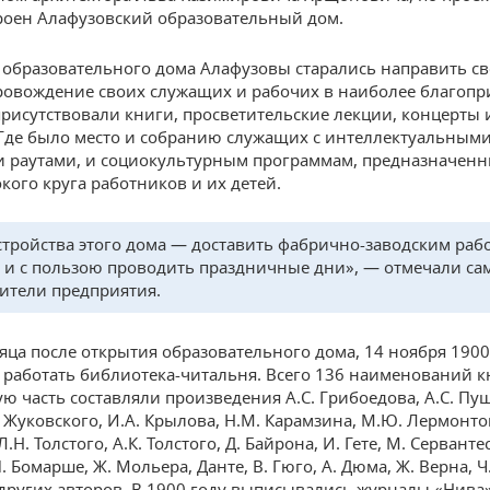
роен Алафузовский образовательный дом.
образовательного дома Алафузовы старались направить с
овождение своих служащих и рабочих в наиболее благопр
 присутствовали книги, просветительские лекции, концерты 
 Где было место и собранию служащих с интеллектуальным
и раутами, и социокультурным программам, предназначен
кого круга работников и их детей.
стройства этого дома — доставить фабрично-заводским ра
 и с пользою проводить праздничные дни», — отмечали са
ители предприятия.
сяца после открытия образовательного дома, 14 ноября 1900 
 работать библиотека-читальня. Всего 136 наименований к
ю часть составляли произведения А.С. Грибоедова, А.С. Пуш
. Жуковского, И.А. Крылова, Н.М. Карамзина, М.Ю. Лермонтов
Л.Н. Толстого, А.К. Толстого, Д. Байрона, И. Гете, М. Сервантес
 Бомарше, Ж. Мольера, Данте, В. Гюго, А. Дюма, Ж. Верна, Ч
 других авторов. В 1900 году выписывались журналы «Нива»