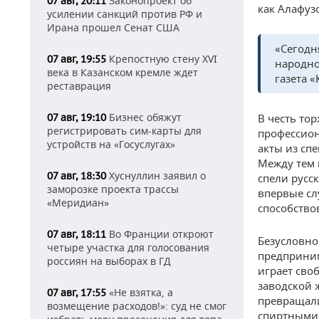
Законопроект об
07 авг, 20:11
как Алафуз
усилении санкций против РФ и
Ирана прошел Сенат США
«Сегодн
Крепостную стену XVI
07 авг, 19:55
народно
века в Казанском кремле ждет
газета «
реставрация
Бизнес обяжут
07 авг, 19:10
В честь то
регистрировать сим-карты для
профессион
устройств на «Госуслугах»
акты из сп
Между тем 
Хуснуллин заявил о
07 авг, 18:30
спели русс
заморозке проекта трассы
впервые сл
«Меридиан»
способство
Во Франции откроют
07 авг, 18:11
Безусловно
четыре участка для голосования
предприним
россиян на выборах в ГД
играет сво
заводской 
«Не взятка, а
07 авг, 17:55
превращали
возмещение расходов!»: суд не смог
спиртными 