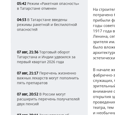
Режим «Ракетная опасность»
05:42
в Татарстане отменен
На строите
потрачено 
В Татарстане введены
04:53
прибыли фи
режимы ракетной и беспилотной
годы совет
опасностей
1917 года 
Ленина, се
зрителя им.
было вложе
Торговый оборот
07 авг, 21:36
архитектур
Татарстана и Индии удвоился за
эстетическ
первый квартал 2026 года
В начале ж
Перечень жизненно
07 авг, 21:17
фабрично-з
важных лекарств могут пополнить
служащих, 
пять препаратов
зрительный
внимание о
В России могут
07 авг, 20:52
открытия з
расширить перечень получателей
проведения
двух пенсий
театра, те
и необычны