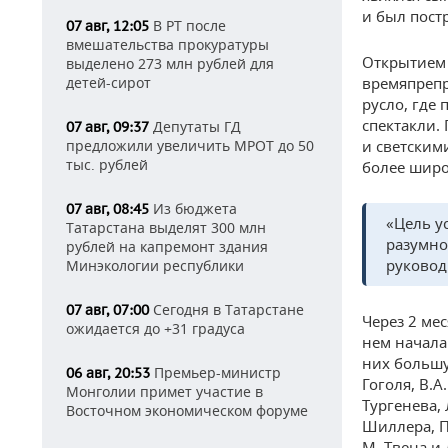
и был пост
В РТ после
07 авг, 12:05
вмешательства прокуратуры
Открытием 
выделено 273 млн рублей для
детей-сирот
времяпрепр
русло, где
спектакли.
Депутаты ГД
07 авг, 09:37
предложили увеличить МРОТ до 50
и светским
тыс. рублей
более широ
Из бюджета
07 авг, 08:45
«Цель у
Татарстана выделят 300 млн
разумно
рублей на капремонт здания
руковод
Минэкологии республики
Сегодня в Татарстане
07 авг, 07:00
Через 2 ме
ожидается до +31 градуса
нем начала
них большу
Премьер-министр
06 авг, 20:53
Гоголя, В.А
Монголии примет участие в
Тургенева, 
Восточном экономическом форуме
Шиллера, П.
М. Твена и