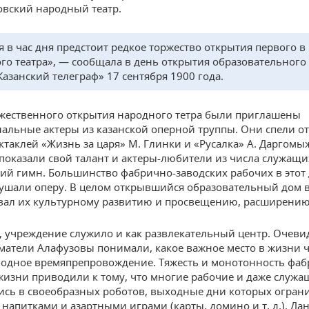
овский народный театр.
я в час дня предстоит редкое торжество открытия первого в
го театра», — сообщала в день открытия образовательного
Казанский телеграф» 17 сентября 1900 года.
ржественного открытия народного тетра были приглашены
альные актеры из казанской оперной труппы. Они спели о
ектаклей «Жизнь за царя» М. Глинки и «Русалка» А. Даргомы
показали свой талант и актеры-любители из числа служащи
кий гимн. Большинство фабрично-заводских рабочих в этот
ушали оперу. В целом открывшийся образовательный дом 
вал их культурному развитию и просвещению, расширению
, учреждение служило и как развлекательный центр. Очеви
атели Алафузовы понимали, какое важное место в жизни 
бодное времяпрепровождение. Тяжесть и монотонность фаб
жизни приводили к тому, что многие рабочие и даже служа
сь в своеобразных роботов, выходные дни которых огран
напитками и азартными играми (карты, домино и т. д.). Да