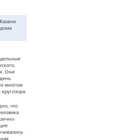
 Казани
 дома
тдельные
жского.
х. Они
 день
во многом
 кругозора.
дно, что
человека
рично-
щие
ичивались
нная