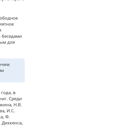
вободное
иятное
и
и беседами
ным для
бочим
ми
года, в
ниг. Среди
кина, Н.В.
а, И.С.
а, Ф.
. Диккенса,
,