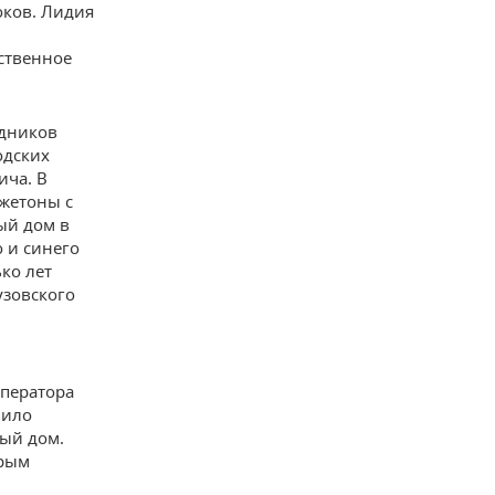
оков. Лидия
ественное
едников
одских
ича. В
жетоны с
ый дом в
 и синего
ко лет
узовского
мператора
чило
ый дом.
орым