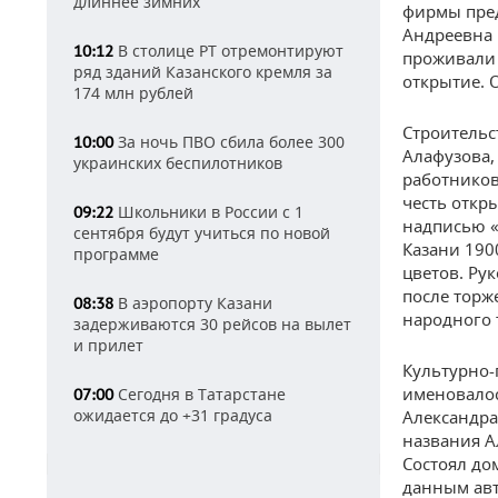
длиннее зимних
фирмы пред
Андреевна 
В столице РТ отремонтируют
10:12
проживали 
ряд зданий Казанского кремля за
открытие. 
174 млн рублей
Строительс
За ночь ПВО сбила более 300
10:00
Алафузова,
украинских беспилотников
работников
честь откр
Школьники в России с 1
09:22
надписью «
сентября будут учиться по новой
Казани 190
программе
цветов. Ру
после торж
В аэропорту Казани
08:38
народного 
задерживаются 30 рейсов на вылет
и прилет
Культурно-
именовалос
Сегодня в Татарстане
07:00
ожидается до +31 градуса
Александра
названия А
Состоял до
данным авт