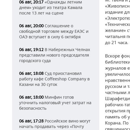
«Однажды летним
06 авг, 20:17
«Живописно
днем» уходит из театра Камала
издание дл
после 13 лет на сцене
«Электроте
«Техническ
Соглашение о
06 авг, 20:00
желание» с
свободной торговле между ЕАЭС и
читальня по
ОАЭ вступает в силу 6 октября
до 21 часа.
В Набережных Челнах
06 авг, 19:12
представили нового председателя
Вскоре фон
городского суда
библиотеки
журналов е
Суд приостановил
06 авг, 18:08
увеличилос
работу кафе Coffeeshop Company в
нравственн
Казани на 30 суток
русском и 
частными л
Минфин готов
06 авг, 18:00
Шарафетдин
уточнить налоговый учет затрат на
рабочих-та
безопасность
открытия п
память об 
Российское вино могут
06 авг, 17:28
Корана. По
начать продавать через «Почту
священносл