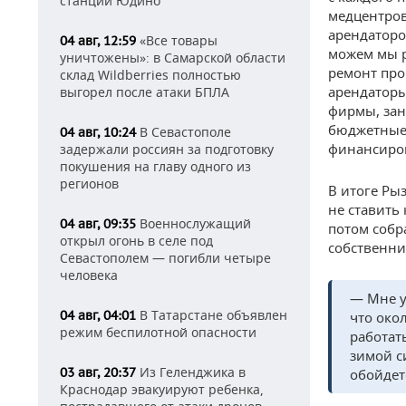
станции Юдино
медцентров
арендаторов
«Все товары
04 авг, 12:59
можем мы р
уничтожены»: в Самарской области
ремонт про
склад Wildberries полностью
арендаторы
выгорел после атаки БПЛА
фирмы, зан
бюджетные 
В Севастополе
04 авг, 10:24
финансиров
задержали россиян за подготовку
покушения на главу одного из
регионов
В итоге Ры
не ставить 
Военнослужащий
04 авг, 09:35
потом собра
открыл огонь в селе под
собственни
Севастополем — погибли четыре
человека
— Мне у
В Татарстане объявлен
04 авг, 04:01
что око
режим беспилотной опасности
работат
зимой с
Из Геленджика в
03 авг, 20:37
обойдет
Краснодар эвакуируют ребенка,