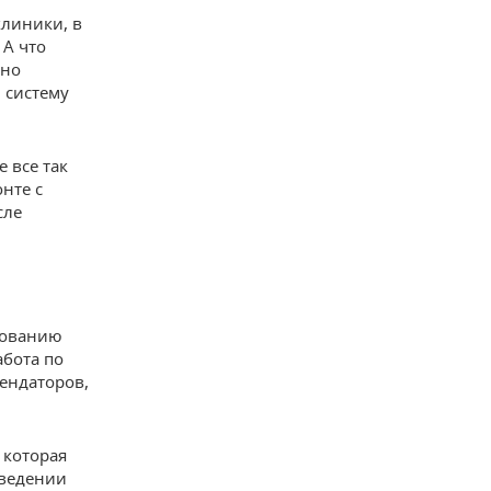
клиники, в
 А что
вно
 систему
 все так
нте с
сле
хованию
бота по
рендаторов,
 которая
оведении