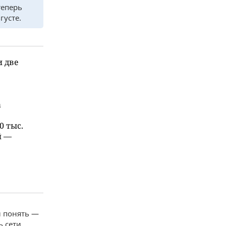
теперь
густе.
и две
а
0 тыс.
й —
ы понять —
ь сети