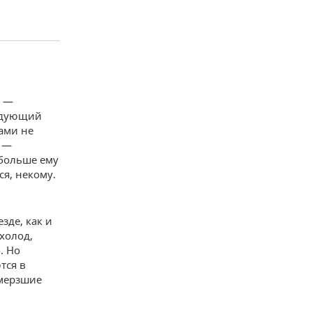
! —
ендующий
сами не
ы —
 больше ему
ся, некому.
зде, как и
 холод,
. Но
тся в
амерзшие