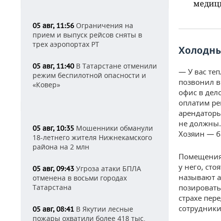
медиц
Ограничения на
05 авг, 11:56
прием и выпуск рейсов сняты в
трех аэропортах РТ
Холодн
В Татарстане отменили
05 авг, 11:40
— У вас теп
режим беспилотной опасности и
позвонил в
«Ковер»
офис в дел
оплатим ре
арендаторы
не должны.
Мошенники обманули
05 авг, 10:35
Хозяин — б
18-летнего жителя Нижнекамского
района на 2 млн
Помещения 
у него, сто
Угроза атаки БПЛА
05 авг, 09:43
называют а
отменена в восьми городах
Татарстана
позировать
страхе пер
сотрудники
В Якутии лесные
05 авг, 08:41
пожары охватили более 418 тыс.