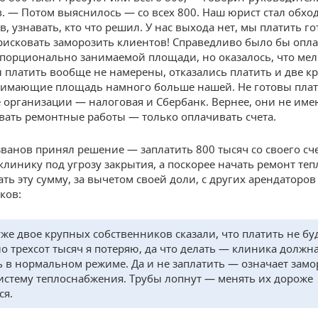
. — Потом выяснилось — со всех 800. Наш юрист стал обхо
, узнавать, кто что решил. У нас выхода нет, мы платить г
исковать заморозить клиентов! Справедливо было бы опла
порционально занимаемой площади, но оказалось, что мел
 платить вообще не намерены, отказались платить и две к
имающие площадь намного больше нашей. Не готовы плат
организации — налоговая и Сбербанк. Вернее, они не име
ать ремонтные работы — только оплачивать счета.
званов принял решение — заплатить 800 тысяч со своего сч
клинику под угрозу закрытия, а поскорее начать ремонт теп
ть эту сумму, за вычетом своей доли, с других арендаторов
ков:
же двое крупных собственников сказали, что платить не буд
ло трехсот тысяч я потеряю, да что делать — клиника должн
ь в нормальном режиме. Да и не заплатить — означает замо
истему теплоснабжения. Трубы лопнут — менять их дороже
ся.