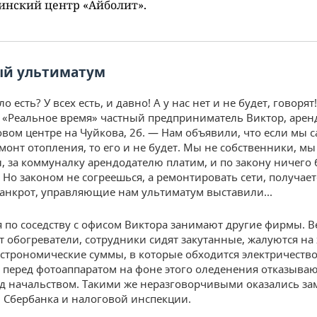
инский центр «Айболит».
ый ультиматум
ло есть? У всех есть, и давно! А у нас нет и не будет, говорят
 «Реальное время» частный предприниматель Виктор, ар
овом центре на Чуйкова, 2б. — Нам объявили, что если мы 
монт отопления, то его и не будет. Мы не собственники, м
, за коммуналку арендодателю платим, и по закону ничего
 Но законом не согреешься, а ремонтировать сети, получает
анкрот, управляющие нам ультиматум выставили...
по соседству с офисом Виктора занимают другие фирмы. Ве
ят обогреватели, сотрудники сидят закутанные, жалуются на
строномические суммы, в которые обходится электричество
 перед фотоаппаратом на фоне этого оледенения отказываю
ед начальством. Такими же неразговорчивыми оказались з
 Сбербанка и налоговой инспекции.