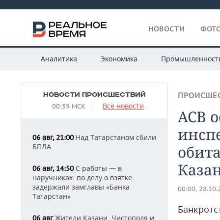
НОВОСТИ
ФОТО
Аналитика
Экономика
Промышленност
НОВОСТИ ПРОИСШЕСТВИЙ
ПРОИСШЕ
Все новости
00:39 МСК
АСВ о
инспе
Над Татарстаном сбили
06 авг, 21:00
БПЛА
обита
Каза
С работы — в
06 авг, 14:50
наручниках: по делу о взятке
задержали замглавы «Банка
00:00, 28.10
Татарстан»
Банкротс
Жители Казани, Чистополя и
06 авг