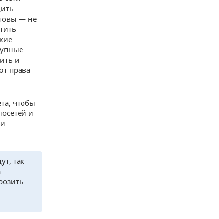
дить
отовы — не
тить
кие
рупные
ить и
ют права
ета, чтобы
лосетей и
 и
ут, так
а
розить