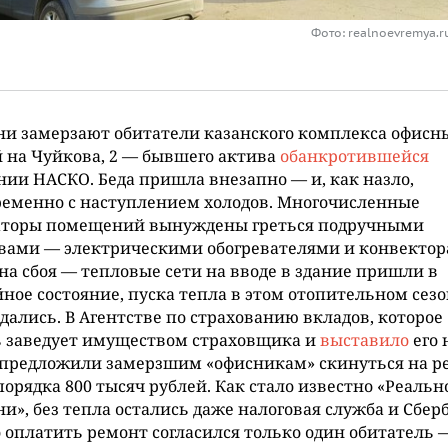
Фото: realnoevremya.
ни замерзают обитатели казанского комплекса офисн
 на Чуйкова, 2 — бывшего актива
обанкротившейся
ии НАСКО. Беда пришла внезапно — и, как назло,
еменно с наступлением холодов. Многочисленные
аторы помещений вынуждены греться подручными
вами — электрическими обогревателями и конвектор
а сбоя — тепловые сети на вводе в здание пришли в
ное состояние, пуска тепла в этом отопительном сезо
дались. В Агентстве по страхованию вкладов, которое
ь заведует имуществом страховщика и
выставило
его 
 предложили замерзшим «офисникам» скинуться на р
порядка 800 тысяч рублей. Как стало известно «Реаль
и», без тепла остались даже налоговая служба и Сбер
 оплатить ремонт согласился только один обитатель 