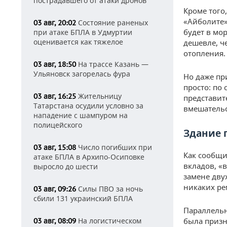
пострадавшего от атаки дронов
Кроме того
«Айболите» 
Состояние раненых
03 авг, 20:02
будет в мо
при атаке БПЛА в Удмуртии
оценивается как тяжелое
дешевле, ч
отопления.
На трассе Казань —
03 авг, 18:50
Ульяновск загорелась фура
Но даже пр
просто: по
Жительницу
03 авг, 16:25
представит
Татарстана осудили условно за
вмешательс
нападение с шампуром на
полицейского
Здание п
Число погибших при
03 авг, 15:08
Как сообщи
атаке БПЛА в Архипо-Осиповке
вкладов, «
выросло до шести
замене дву
никаких ре
Силы ПВО за ночь
03 авг, 09:26
сбили 131 украинский БПЛА
Параллельн
На логистическом
была призн
03 авг, 08:09