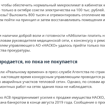
, чтобы обеспечить нормальный микроклимат в кабинетах 
только в октябре сожгли электричества на 100 тыс. рублей.
розы? Выложить 800 тысяч и отремонтировать отопление я
ем пойти на принцип и затем восстанавливать помещения и
и наличии доброй воли и готовности «Айболита» платить не
 словам руководителя медицинской сети, к консенсусу о ремо
елем управляющего АО «НАСКО» удалось прийти только по
тва прокуратуры.
родается, но пока не покупается
ли «Реальному времени» в пресс-службе Агентства по стра
в настоящее время конкурсным управляющим проводится ра
х аварийных участков тепловой сети». Однако, по словам а
монтных работ на сетях здания пока не наблюдается.
о АСВ предпринимает усилия к продаже имущества НАСКО,
ана банкротом в конце августа 2019 года. Сообщение о пр