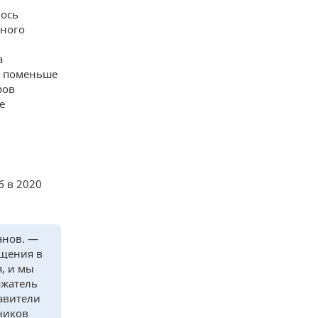
лось
ьного
а
и поменьше
ров
е
б в 2020
анов. —
ещения в
, и мы
ржатель
авители
ников