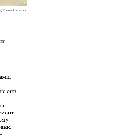
ru/Инна Серова
ых
ами.
не они
на
емонт
ному
банк,
—