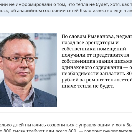
ий не информировали о том, что тепла не будет, хотя, как 
ось, об аварийном состоянии сетей было известно еще в ав
По словам Рызванова, недел
назад все арендаторы и
собственники помещений
получили от представителя
собственника здания письм
одинакового содержания — о
необходимости заплатить 80
рублей за ремонт теплосете
иначе тепла не будет.
лько дней пытались созвониться с управляющим и хотя б
по 800 тысяч требуют или всего 800, — говорит руководител