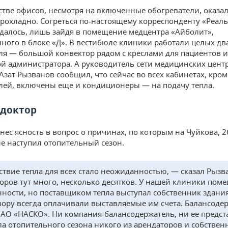
тве офисов, несмотря на включенные обогреватели, оказа
рохладно. Согреться по-настоящему корреспонденту «Реал
далось, лишь зайдя в помещение медцентра «Айболит»,
ного в блоке «Д». В вестибюле клиники работали целых дв
ля — большой конвектор рядом с креслами для пациентов 
ой администратора. А руководитель сети медицинских цент
Азат Рызванов сообщил, что сейчас во всех кабинетах, кром
лей, включены еще и кондиционеры — на подачу тепла.
доктор
нес ясность в вопрос о причинах, по которым на Чуйкова, 2
 не наступил отопительный сезон.
ствие тепла для всех стало неожиданностью, — сказал Рызв
оров тут много, несколько десятков. У нашей клиники пом
нности, но поставщиком тепла выступал собственник здания
вору всегда оплачивали выставляемые им счета. Балансоде
 АО «НАСКО». Ни компания-балансодержатель, ни ее предст
ла отопительного сезона никого из арендаторов и собствен