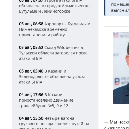
Угроза атаки БПЛА
05 авг, 07:07
помещен
объявлена в городах Альметьевске,
выяснил
Бугульме и Лениногорске
Аэропорты Бугульмы и
05 авг, 06:38
Нижнекамска временно
приостановили работу
Склад Wildberries в
05 авг, 05:52
Тульской области загорелся после
атаки БПЛА
В Казани и
05 авг, 05:40
Зеленодольске объявлена угроза
атаки БПЛА
В Казани
04 авг, 17:36
приостановлено движение
троллейбусов №5, 9 и 12
Четыре вагона
04 авг, 15:50
— Мы неско
грузового поезда сошли с путей на
с каждого 