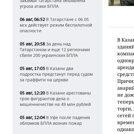
Закамья Татарстана объявлена
угроза атаки БПЛА
В Татарстане с 06.05
06 авг, 06:52
мск действует режим беспилотной
опасности
В Каза
За день над
05 авг, 20:58
зданий
Татарстаном и еще 12 регионами
компан
сбили 200 украинских БПЛА
одновр
аренд
В Казани два
05 авг, 17:03
средст
подростка предстанут перед судом
за граффити на церкви
Причин
аварий
В Казани арестованы
05 авг, 12:20
не дож
трое фигурантов дела о
тепер
мошенничестве на 49 млн рублей
торги,
сетей 
В Уфе после падения
05 авг, 12:04
времен
обломков БПЛА возник пожар
однако