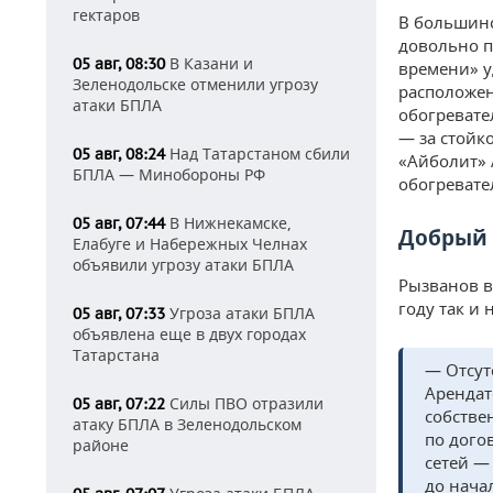
гектаров
В большинс
довольно п
В Казани и
05 авг, 08:30
времени» у
Зеленодольске отменили угрозу
расположен
атаки БПЛА
обогревате
— за стойк
Над Татарстаном сбили
05 авг, 08:24
«Айболит» 
БПЛА — Минобороны РФ
обогревате
В Нижнекамске,
05 авг, 07:44
Добрый 
Елабуге и Набережных Челнах
объявили угрозу атаки БПЛА
Рызванов в
году так и
Угроза атаки БПЛА
05 авг, 07:33
объявлена еще в двух городах
Татарстана
— Отсут
Арендат
Силы ПВО отразили
05 авг, 07:22
собстве
атаку БПЛА в Зеленодольском
по дого
районе
сетей —
до нача