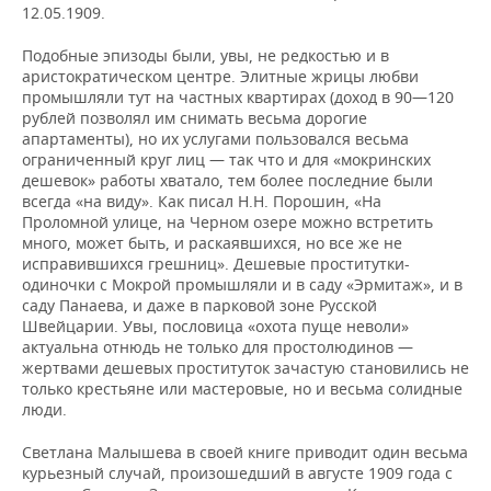
12.05.1909.
Подобные эпизоды были, увы, не редкостью и в
аристократическом центре. Элитные жрицы любви
промышляли тут на частных квартирах (доход в 90—120
рублей позволял им снимать весьма дорогие
апартаменты), но их услугами пользовался весьма
ограниченный круг лиц — так что и для «мокринских
дешевок» работы хватало, тем более последние были
всегда «на виду». Как писал Н.Н. Порошин, «На
Проломной улице, на Черном озере можно встретить
много, может быть, и раскаявшихся, но все же не
исправившихся грешниц». Дешевые проститутки-
одиночки с Мокрой промышляли и в саду «Эрмитаж», и в
саду Панаева, и даже в парковой зоне Русской
Швейцарии. Увы, пословица «охота пуще неволи»
актуальна отнюдь не только для простолюдинов —
жертвами дешевых проституток зачастую становились не
только крестьяне или мастеровые, но и весьма солидные
люди.
Светлана Малышева в своей книге приводит один весьма
курьезный случай, произошедший в августе 1909 года с