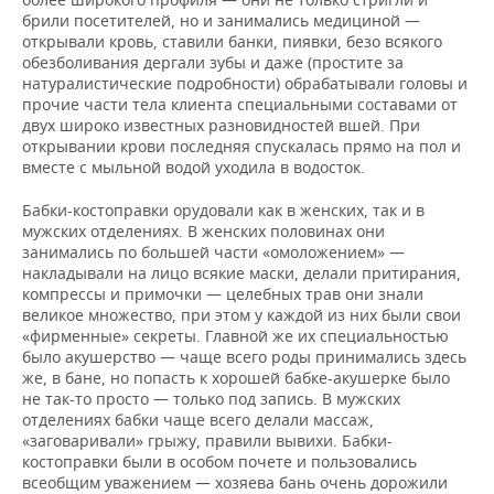
брили посетителей, но и занимались медициной —
открывали кровь, ставили банки, пиявки, безо всякого
обезболивания дергали зубы и даже (простите за
натуралистические подробности) обрабатывали головы и
прочие части тела клиента специальными составами от
двух широко известных разновидностей вшей. При
открывании крови последняя спускалась прямо на пол и
вместе с мыльной водой уходила в водосток.
Бабки-костоправки орудовали как в женских, так и в
мужских отделениях. В женских половинах они
занимались по большей части «омоложением» —
накладывали на лицо всякие маски, делали притирания,
компрессы и примочки — целебных трав они знали
великое множество, при этом у каждой из них были свои
«фирменные» секреты. Главной же их специальностью
было акушерство — чаще всего роды принимались здесь
же, в бане, но попасть к хорошей бабке-акушерке было
не так-то просто — только под запись. В мужских
отделениях бабки чаще всего делали массаж,
«заговаривали» грыжу, правили вывихи. Бабки-
костоправки были в особом почете и пользовались
всеобщим уважением — хозяева бань очень дорожили