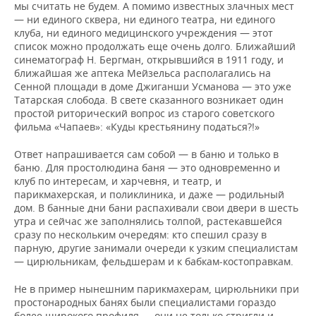
мы считать не будем. А помимо известных злачных мест
— ни единого сквера, ни единого театра, ни единого
клуба, ни единого медицинского учреждения — этот
список можно продолжать еще очень долго. Ближайший
синематограф Н. Бергман, открывшийся в 1911 году, и
ближайшая же аптека Мейзельса располагались на
Сенной площади в доме Джиганши Усманова — это уже
Татарская слобода. В свете сказанного возникает один
простой риторический вопрос из старого советского
фильма «Чапаев»: «Куды крестьянину податься?!»
Ответ напрашивается сам собой — в баню и только в
баню. Для простолюдина баня — это одновременно и
клуб по интересам, и харчевня, и театр, и
парикмахерская, и поликлиника, и даже — родильный
дом. В банные дни бани распахивали свои двери в шесть
утра и сейчас же заполнялись толпой, растекавшейся
сразу по нескольким очередям: кто спешил сразу в
парную, другие занимали очереди к узким специалистам
— цирюльникам, фельдшерам и к бабкам-костоправкам.
Не в пример нынешним парикмахерам, цирюльники при
простонародных банях были специалистами гораздо
более широкого профиля — они не только стригли и