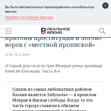
Вы были автоматически перенаправлены на мобильную
версию.
Перейти на полную версию
РЕГИОНЫ
ОБЩЕСТВО
Соболевские бани Казани:
БАШКОРТОСТАН
НОВОСТИ
притоны проституции и логово
ТАТАРСТАН
АНАЛИТИКА
воров с «местной пропиской»
УДМУРТИЯ
НОВОСТИ АНАЛИТИКИ
ЭКОНОМИКА
07:00, 10.12.2019
ДЕКЛАРАЦИИ О ДОХОДАХ
НОВОСТИ ЭКОНОМИКИ
ПРОМЫШЛЕННОСТЬ
«Старый дом на углу трех Мокрых улиц» краеведа
Алексея Клочкова. Часть 8-я
КОРОЛИ ГОСЗАКАЗА ПФО
ФИНАНСЫ
НОВОСТИ
НЕДВИЖИМОСТЬ
ПРОМЫШЛЕННОСТИ
ВУЗЫ ТАТАРСТАНА
БАНКИ
НОВОСТИ НЕДВИЖИМОСТИ
АВТО
Одним из самых любопытных районов
АГРОПРОМ
Казани является Забулачье — в прошлом
КОМУ ПРИНАДЛЕЖАТ
БЮДЖЕТ
НОВОСТИ АВТО
БИЗНЕС
Мокрая и Ямская слободы. Когда-то эта
ТОРГОВЫЕ ЦЕНТРЫ
МАШИНОСТРОЕНИЕ
ТАТАРСТАНА
часть города славилась обилием
ИНВЕСТИЦИИ
НОВОСТИ БИЗНЕСА
ТЕХНОЛОГИИ