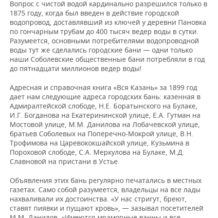
Вопрос с чистой водой кардинально разрешился только в
1875 году, когда был введен в действие городской
водопровод, доставлявший из ключей у деревни Пановка
по гончарным трубам до 400 тысяч ведер воды в сутки.
Разумеется, основными потребителями водопроводной
воды тут же сделались городские бани — одни только
наши Соболевские общественные бани потребляли в год
до пятнадцати миллионов ведер воды!
Адресная и справочная книга «Вся Казань» за 1899 год
дает нам следующие адреса городских бань: казенная в
Адмиралтейской слободе, Н.Е. Боратынского на Булаке,
И.Г. Богданова на Екатерининской улице, Е.А. Гутман на
Мостовой улице, М.М. Данилова на Лобачевской улице,
братьев Соболевых на Поперечно-Мокрой улице, В.Н.
Трофимова на Царевококшайской улице, Кузьмина в
Пороховой слободе, С.А. Меркулова на Булаке, М.Д.
Славновой на пристани в Устье.
Объявления этих бань регулярно печатались в местных
газетах. Само собой разумеется, владельцы на все лады
нахваливали их достоинства. «У нас стригут, бреют,
ставят пиявки и пущают кровь», — зазывал посетителей
М.М. Данилов. «Имеются мраморные ванны и все