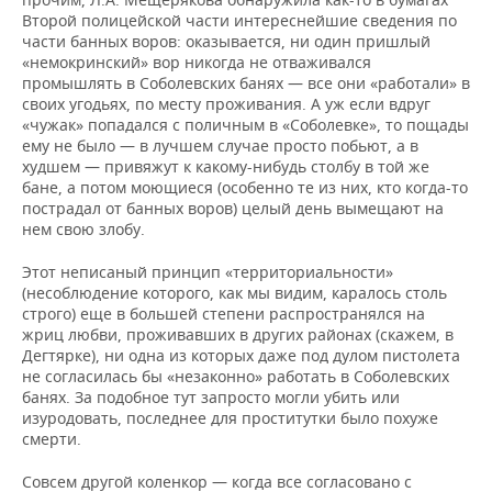
Второй полицейской части интереснейшие сведения по
части банных воров: оказывается, ни один пришлый
«немокринский» вор никогда не отваживался
промышлять в Соболевских банях — все они «работали» в
своих угодьях, по месту проживания. А уж если вдруг
«чужак» попадался с поличным в «Соболевке», то пощады
ему не было — в лучшем случае просто побьют, а в
худшем — привяжут к какому-нибудь столбу в той же
бане, а потом моющиеся (особенно те из них, кто когда-то
пострадал от банных воров) целый день вымещают на
нем свою злобу.
Этот неписаный принцип «территориальности»
(несоблюдение которого, как мы видим, каралось столь
строго) еще в большей степени распространялся на
жриц любви, проживавших в других районах (скажем, в
Дегтярке), ни одна из которых даже под дулом пистолета
не согласилась бы «незаконно» работать в Соболевских
банях. За подобное тут запросто могли убить или
изуродовать, последнее для проститутки было похуже
смерти.
Совсем другой коленкор — когда все согласовано с