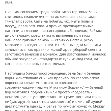
ими.
Низшим сословием среди работников торговых бань
считались «мальчики» — на их долю выпадала самая
тяжелая работа: быть на побегушках, мыть полы и
посуду, разливать квас и прочие прохладительные
напитки, а главное — ассистировать банщикам, бабкам,
цирюльникам, мозольникам, выполняя при этом
наиболее грязные заказы — стрижку ногтей, резку
мозолей и выведение вшей. В небанные дни мальчики
занимались, как правило, колкой дров, уборкой снега и
заготовкой веников и мочалок. Для изготовления мочалок
обычно закупались стандартные кули из-под соли, на
которые шло очень тонкое мочало.
Настоящим бичом простонародных бань были банные
воры. Действовали они, как правило, по классической
воровской схеме, многократно описанной
современниками (тем же Михаилом Зощенко) — банный
вор ухитрялся подменить или просто «подрезать»
номерок (зачастую привязанный к руке, ноге или какой-
нибудь другой части тела моющегося) и с чистой душой
шел получать одежду и белье по чужому номерку. Между
прочим, Л.А. Мещерякова обнаружила как-то в бумагах