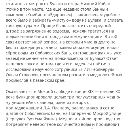
считанных метрах от Булака и озера Нижний Кабан
(точно в том месте, где еще недавно стоял банный
комплекс «Комбинат «Здоровье») — их хозяевам удобнее
всего было и забирать «чистую» воду из Булака, и сливать
грязную туда же. Проще было заплатить очередной
штраф за загрязнение водоема, нежели тратиться на
подключение бани к городским коммуникациям. В этой
связи встает иной вопрос, на который у меня долго не
было подходящего ответа: каким образом осуществлялся
сброс воды из Соболевских бань, отстоявших (как мы уже
знаем) не менее чем на полкилометра от Булака? Ответ
нашелся совсем не там, где я его надеялся найти: в
исследовании научного сотрудника «НИИ-Геолнеруд»
Ольги Столовой, посвященном развитию меднолитейных
промыслов в Казанском крае.
Оказывается, в Мокрой слободе в конце XIX — начале ХХ
века функционировали целых три полукустарных медно-
чугунолитейных завода, один из которых,
принадлежавший Л.А. Планеру, располагался в сотне
шагов от Соболевских бань, на Поперечно-Мокрой улице
(переулок Рустема Яхина). Меднолитейное производство
потребляет невероятное количество воды и производит