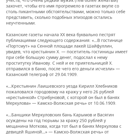
учесть, что очень редкий мужик (тем более женатый)
захочет, чтобы его имя прогремело в газетах вкупе со
столь пикантными обстоятельствами, можно только себе
представить, сколько подобных эпизодов остались
неучтенными.
Казанские газеты начала XX века буквально пестрят
публикациями следующего содержания: «…В гостинице
«Портсмут» на Сенной площади лакей Шайфуллин,
увидев, что крестьянин Х. — посетитель гостиницы имеет
при себе большую сумму денег, подослал к нему
проститутку Иванову. С ней и ее приятельницей Х.
отправился в баню, после чего его деньги исчезли» —
Казанский телеграф от 29.04.1909.
«…Крестьянин Лаишевского уезда Кирилл Хлебников
пожаловался городовому на кражу у него 26 рублей
«крестьянкой» Стрибуновой, с которой он был в банях
Меркулова» — Камско-Волжская речь» от 10.06.1909.
«…Банщики Меркуловских бань Карымов и Васягин
осуждены на год тюрьмы за кражу 250 рублей у
мещанина Моткова, когда тот был в банях Меркулова с
девицей Яшиной…» — Камско-Волжская речь» от