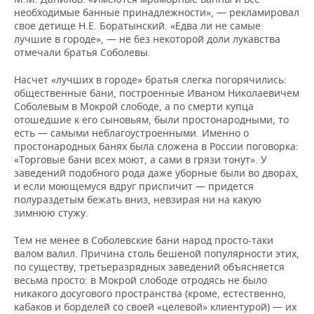
необходимые банные принадлежности», — рекламировал
свое детище Н.Е. Боратынский. «Едва ли не самые
лучшие в городе», — не без некоторой доли лукавства
отмечали братья Соболевы.
Насчет «лучших в городе» братья слегка погорячились:
общественные бани, построенные Иваном Николаевичем
Соболевым в Мокрой слободе, а по смерти купца
отошедшие к его сыновьям, были простонародными, то
есть — самыми неблагоустроенными. Именно о
простонародных банях была сложена в России поговорка:
«Торговые бани всех моют, а сами в грязи тонут». У
заведений подобного рода даже уборные были во дворах,
и если моющемуся вдруг приспичит — придется
полураздетым бежать вниз, невзирая ни на какую
зимнюю стужу.
Тем не менее в Соболевские бани народ просто-таки
валом валил. Причина столь бешеной популярности этих,
по существу, третьеразрядных заведений объясняется
весьма просто: в Мокрой слободе отродясь не было
никакого досугового пространства (кроме, естественно,
кабаков и борделей со своей «целевой» клиентурой) — их