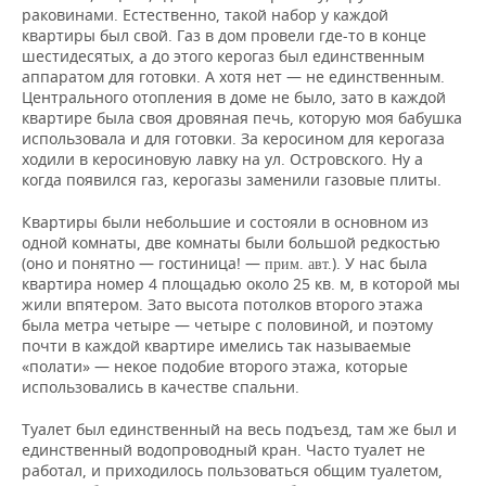
раковинами. Естественно, такой набор у каждой
квартиры был свой. Газ в дом провели где-то в конце
шестидесятых, а до этого керогаз был единственным
аппаратом для готовки. А хотя нет — не единственным.
Центрального отопления в доме не было, зато в каждой
квартире была своя дровяная печь, которую моя бабушка
использовала и для готовки. За керосином для керогаза
ходили в керосиновую лавку на ул. Островского. Ну а
когда появился газ, керогазы заменили газовые плиты.
Квартиры были небольшие и состояли в основном из
одной комнаты, две комнаты были большой редкостью
(оно и понятно — гостиница! —
). У нас была
прим. авт.
квартира номер 4 площадью около 25 кв. м, в которой мы
жили впятером. Зато высота потолков второго этажа
была метра четыре — четыре с половиной, и поэтому
почти в каждой квартире имелись так называемые
«полати» — некое подобие второго этажа, которые
использовались в качестве спальни.
Туалет был единственный на весь подъезд, там же был и
единственный водопроводный кран. Часто туалет не
работал, и приходилось пользоваться общим туалетом,