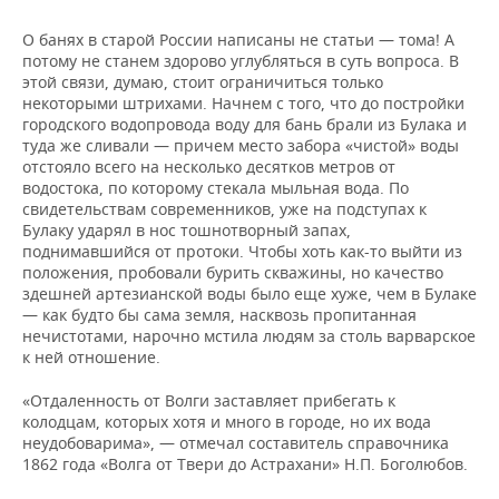
О банях в старой России написаны не статьи — тома! А
потому не станем здорово углубляться в суть вопроса. В
этой связи, думаю, стоит ограничиться только
некоторыми штрихами. Начнем с того, что до постройки
городского водопровода воду для бань брали из Булака и
туда же сливали — причем место забора «чистой» воды
отстояло всего на несколько десятков метров от
водостока, по которому стекала мыльная вода. По
свидетельствам современников, уже на подступах к
Булаку ударял в нос тошнотворный запах,
поднимавшийся от протоки. Чтобы хоть как-то выйти из
положения, пробовали бурить скважины, но качество
здешней артезианской воды было еще хуже, чем в Булаке
— как будто бы сама земля, насквозь пропитанная
нечистотами, нарочно мстила людям за столь варварское
к ней отношение.
«Отдаленность от Волги заставляет прибегать к
колодцам, которых хотя и много в городе, но их вода
неудобоварима», — отмечал составитель справочника
1862 года «Волга от Твери до Астрахани» Н.П. Боголюбов.