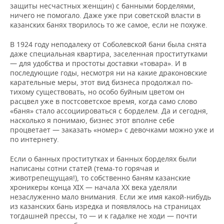
защиты несчастных женщин) с банными борделями,
ничего не помогало. Даже уже при советской власти в
казанских банях творилось то же самое, если не похуже.
В 1924 году неподалеку от Соболевской бани была снята
даже специальная квартира, заселенная проститутками
— для удобства и простоты доставки «товара». И в
последующие годы, несмотря ни на какие драконовские
карательные меры, этот вид бизнеса продолжал по-
тихому существовать, но особо буйным цветом он
расцвел уже в постсоветское время, когда само слово
«баня» стало ассоциироваться с борделем. Да и сегодня,
насколько я понимаю, бизнес этот вполне себе
процветает — заказать «номер» с девочками можно уже и
по интернету.
Если о банных проститутках и банных борделях были
написаны сотни статей (тема-то горячая и
животрепещущая!), то собственно баням казанские
хроникеры конца ХIХ — начала ХХ века уделяли
незаслуженно мало внимания. Если же имя какой-нибудь
из казанских бань изредка и появлялось на страницах
тогдашней прессы, то — и к гадалке не ходи — почти