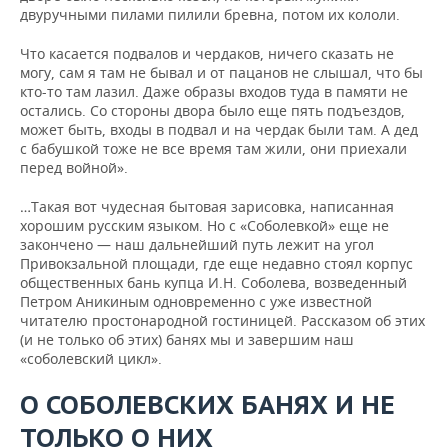
двуручными пилами пилили бревна, потом их кололи.
Что касается подвалов и чердаков, ничего сказать не
могу, сам я там не бывал и от пацанов не слышал, что бы
кто-то там лазил. Даже образы входов туда в памяти не
остались. Со стороны двора было еще пять подъездов,
может быть, входы в подвал и на чердак были там. А дед
с бабушкой тоже не все время там жили, они приехали
перед войной».
…Такая вот чудесная бытовая зарисовка, написанная
хорошим русским языком. Но с «Соболевкой» еще не
закончено — наш дальнейший путь лежит на угол
Привокзальной площади, где еще недавно стоял корпус
общественных бань купца И.Н. Соболева, возведенный
Петром Аникиным одновременно с уже известной
читателю простонародной гостиницей. Рассказом об этих
(и не только об этих) банях мы и завершим наш
«соболевский цикл».
О СОБОЛЕВСКИХ БАНЯХ И НЕ
ТОЛЬКО О НИХ