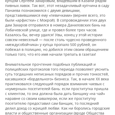
купцом Сергеем Захаровым, владевшим в Казани рядом
пивных лавок. Так вот, этот незадачливый купчина в саду
Панаева познакомился с двумя девицами,
представившимися ему «певичками» (вернее всего, это
были «арфистки» с Мокрой). В сопровождении этих двух
дам Захаров отправился в номера Даниловских бань на
Лобачевской улице, где и провел более трех часов.
Казалось бы, вечер удался! Увы, конец у этой истории
совсем невеселый — после столь чудесно проведенного
«междусобойчика» у купца пропало 500 рублей, он
побежал в полицию, но добился этим своим обращением
только того, что его имя начали трепать в газетах!
Внимательное прочтение подобных публикаций и
полицейских протоколов того периода позволяет уяснить
суть тогдашних неписаных порядков и прочих тонкостей,
касавшихся «бордельного» бизнеса. Так, в начале XX века
практиковался следующий порядок взимания чаевых с
«нумерных» посетителей бань: если проститутка пришла
с клиентом, то она должна была дать банщику «на чай»
наравне со своим кавалером, если же проститутку
посетителю предоставил сам банщик, то последний
делил доход со жрицей любви. Как ни боролись городские
власти и общественные организации (вроде Общества