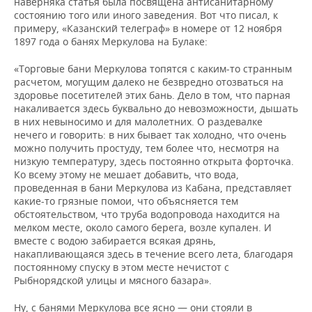
наверняка статья была посвящена антисанитарному
состоянию того или иного заведения. Вот что писал, к
примеру, «Казанский телеграф» в номере от 12 ноября
1897 года о банях Меркулова на Булаке:
«Торговые бани Меркулова топятся с каким-то странным
расчетом, могущим далеко не безвредно отозваться на
здоровье посетителей этих бань. Дело в том, что парная
накаливается здесь буквально до невозможности, дышать
в них невыносимо и для малолетних. О раздевалке
нечего и говорить: в них бывает так холодно, что очень
можно получить простуду, тем более что, несмотря на
низкую температуру, здесь постоянно открыта форточка.
Ко всему этому не мешает добавить, что вода,
проведенная в бани Меркулова из Кабана, представляет
какие-то грязные помои, что объясняется тем
обстоятельством, что труба водопровода находится на
мелком месте, около самого берега, возле купален. И
вместе с водою забирается всякая дрянь,
накапливающаяся здесь в течение всего лета, благодаря
постоянному спуску в этом месте нечистот с
Рыбнорядской улицы и мясного базара».
Ну, с банями Меркулова все ясно — они стояли в