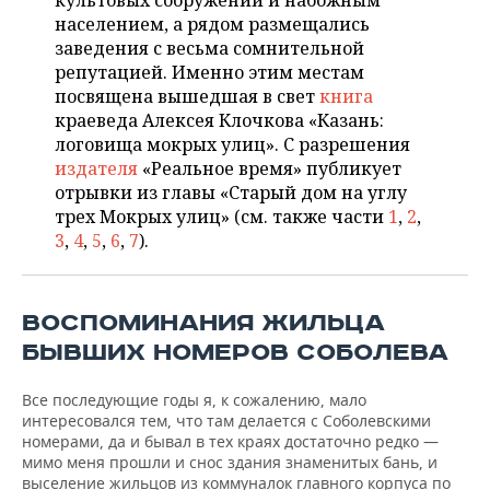
культовых сооружений и набожным
НЕФТЕХИМИЯ
населением, а рядом размещались
РОЗНИЧНАЯ ТОРГОВЛЯ
НОВОСТИ ТЕХНОЛОГИЙ
МЕРОПРИЯТИЯ
заведения с весьма сомнительной
НЕФТЬ
репутацией. Именно этим местам
ТРАНСПОРТ
IT
НОВОСТИ МЕРОПРИЯТИЙ
СПОРТ
посвящена вышедшая в свет
книга
ОПК
краеведа Алексея Клочкова «Казань:
УСЛУГИ
МЕДИА
ВЫЕЗДНАЯ РЕДАКЦИЯ
НОВОСТИ СПОРТА
ОБЩЕСТВО
логовища мокрых улиц». С разрешения
ЭНЕРГЕТИКА
издателя
«Реальное время» публикует
ТЕЛЕКОММУНИКАЦИИ
БИЗНЕС-БРАНЧИ
ФУТБОЛ
НОВОСТИ ОБЩЕСТВА
отрывки из главы «Старый дом на углу
ФОТОГАЛЕРЕЯ
трех Мокрых улиц» (см. также части
1
,
2
,
3
,
4
,
5
,
6
,
7
).
ONLINE-КОНФЕРЕНЦИИ
ХОККЕЙ
ВЛАСТЬ
СЮЖЕТЫ
ОТКРЫТАЯ ЛЕКЦИЯ
БАСКЕТБОЛ
ИНФРАСТРУКТУРА
СПРАВОЧНИК
ВОСПОМИНАНИЯ ЖИЛЬЦА
ВОЛЕЙБОЛ
ИСТОРИЯ
СПИСОК ПЕРСОН
ПОЛНАЯ ВЕРСИЯ
БЫВШИХ НОМЕРОВ СОБОЛЕВА
КИБЕРСПОРТ
КУЛЬТУРА
СПИСОК КОМПАНИЙ
Все последующие годы я, к сожалению, мало
интересовался тем, что там делается с Соболевскими
номерами, да и бывал в тех краях достаточно редко —
ФИГУРНОЕ КАТАНИЕ
МЕДИЦИНА
мимо меня прошли и снос здания знаменитых бань, и
выселение жильцов из коммуналок главного корпуса по