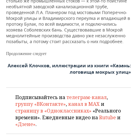
столько же промышленных стоков — к этой-то поистине
необъятной заводской канализационной трубе,
проведенной Л.А. Планером под мостовыми Поперечно-
Мокрой улицы и Владимирского переулка и впадающей в
протоку Булак, по всей видимости, и подключились
хозяева Соболевских бань. Существовавшие в Мокрой
меднолитейные производства давно уже незаслуженно
позабыты, а потому стоит рассказать о них подробнее.
Продолжение следует
Алексей Клочков, иллюстрации из книги «Казань:
логовища мокрых улиц»
Подписывайтесь на
телеграм-канал
,
группу «ВКонтакте»
,
канал в MAX
и
страницу в «Одноклассниках»
«Реального
времени». Ежедневные видео на
Rutube
и
«Дзене»
.