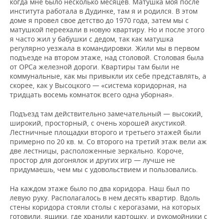
когда мне было несколько месяцев. Матушка моя после
института работала в Дудинке, там я и родился. В этом
доме я провел свое детство до 1970 года, затем мы с
матушкой переехали в новую квартиру. Но и после этого
я часто жил у бабушки с дедом, так как матушка
регулярно уезжала в командировки. Жили мы в первом
подъезде на втором этаже, над столовой. Столовая была
от ОРСа железной дороги. Квартиры там были не
коммунальные, как мы привыкли их себе представлять, а
скорее, как у Высоцкого — «система коридорная, на
тридцать восемь комнаток всего одна уборная».
Подъезд там действительно замечательный — высокий,
широкий, просторный, с очень хорошей акустикой.
Лестничные площадки второго и третьего этажей были
примерно по 20 кв. м. Со второго на третий этаж вели аж
две лестницы, расположенные зеркально. Короче,
простор для догонялок и других игр — лучше не
придумаешь, чем мы с удовольствием и пользовались.
На каждом этаже было по два коридора. Наш был по
левую руку. Располагалось в нем десять квартир. Вдоль
стены коридора стояли столы с керогазами, на которых
готовили, ящики, где хранили картошку, и рукомойники с