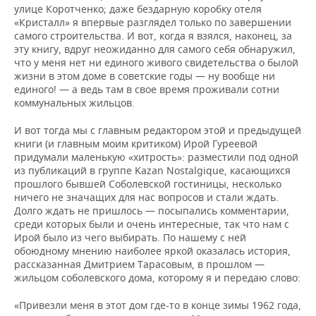
ВОДНЫЕ ВИДЫ СПОРТА
ОБРАЗОВАНИЕ
улице Коротченко; даже бездарную коробку отеля
«Кристалл» я впервые разглядел только по завершении
ХОККЕЙ С МЯЧОМ
ПРОИСШЕСТВИЯ
самого строительства. И вот, когда я взялся, наконец, за
эту книгу, вдруг неожиданно для самого себя обнаружил,
что у меня нет ни единого живого свидетельства о былой
жизни в этом доме в советские годы — ну вообще ни
единого! — а ведь там в свое время проживали сотни
коммунальных жильцов.
И вот тогда мы с главным редактором этой и предыдущей
книги (и главным моим критиком) Ирой Гуреевой
придумали маленькую «хитрость»: разместили под одной
из публикаций в группе Kazan Nostalgique, касающихся
прошлого бывшей Соболевской гостиницы, несколько
ничего не значащих для нас вопросов и стали ждать.
Долго ждать не пришлось — посыпались комментарии,
среди которых были и очень интересные, так что нам с
Ирой было из чего выбирать. По нашему с ней
обоюдному мнению наиболее яркой оказалась история,
рассказанная Дмитрием Тарасовым, в прошлом —
жильцом соболевского дома, которому я и передаю слово:
«Привезли меня в этот дом где-то в конце зимы 1962 года,