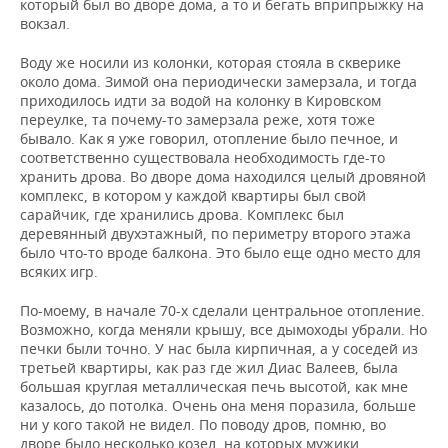
который был во дворе дома, а то и бегать вприпрыжку на
вокзал.
Воду же носили из колонки, которая стояла в скверике
около дома. Зимой она периодически замерзала, и тогда
приходилось идти за водой на колонку в Кировском
переулке, та почему-то замерзала реже, хотя тоже
бывало. Как я уже говорил, отопление было печное, и
соответственно существовала необходимость где-то
хранить дрова. Во дворе дома находился целый дровяной
комплекс, в котором у каждой квартиры был свой
сарайчик, где хранились дрова. Комплекс был
деревянный двухэтажный, по периметру второго этажа
было что-то вроде балкона. Это было еще одно место для
всяких игр.
По-моему, в начале 70-х сделали центральное отопление.
Возможно, когда меняли крышу, все дымоходы убрали. Но
печки были точно. У нас была кирпичная, а у соседей из
третьей квартиры, как раз где жил Диас Валеев, была
большая круглая металлическая печь высотой, как мне
казалось, до потолка. Очень она меня поразила, больше
ни у кого такой не видел. По поводу дров, помню, во
дворе было несколько козел, на которых мужики