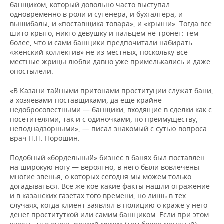
банщиком, который довольно часто выступал
одновременно в роли и сутенера, и бухгалтера, и
вышибалы, и «поставщика товара», и «крыши». Тогда все
шито-крыто, никто девушку и пальцем не тронет: тем
более, что и сами банщики предпочитали набирать
«женский коллектив» не из местных, поскольку все
местные жрицы любви давно уже примелькались и даже
опостылели.
«В Казани тайными притонами проституции служат бани,
а хозяевами-поставщиками, да еще крайне
недобросовестными — банщики, входящие в сделки как с
посетителями, так и с одиночками, по преимуществу,
неподнадзорными», — писал знакомый с сутью вопроса
врач Н.Н. Порошин.
Подобный «бордельный» бизнес в банях был поставлен
на широкую ногу — вероятно, в него были вовлечены
многие звенья, о которых сегодня мы можем только
догадываться. Все же кое-какие факты нашли отражение
и в казанских газетах того времени, но лишь в тех
случаях, когда клиент заявлял в полицию о краже у него
денег проституткой или самим банщиком. Если при этом