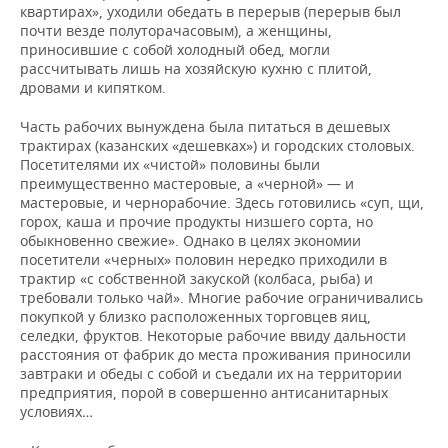
квартирах», уходили обедать в перерыв (перерыв был
почти везде полуторачасовым), а женщины,
приносившие с собой холодный обед, могли
рассчитывать лишь на хозяйскую кухню с плитой,
дровами и кипятком.
Часть рабочих вынуждена была питаться в дешевых
трактирах (казанских «дешевках») и городских столовых.
Посетителями их «чистой» половины были
преимущественно мастеровые, а «черной» — и
мастеровые, и чернорабочие. Здесь готовились «суп, щи,
горох, каша и прочие продукты низшего сорта, но
обыкновенно свежие». Однако в целях экономии
посетители «черных» половин нередко приходили в
трактир «с собственной закуской (колбаса, рыба) и
требовали только чай». Многие рабочие ограничивались
покупкой у близко расположенных торговцев яиц,
селедки, фруктов. Некоторые рабочие ввиду дальности
расстояния от фабрик до места проживания приносили
завтраки и обеды с собой и съедали их на территории
предприятия, порой в совершенно антисанитарных
условиях…