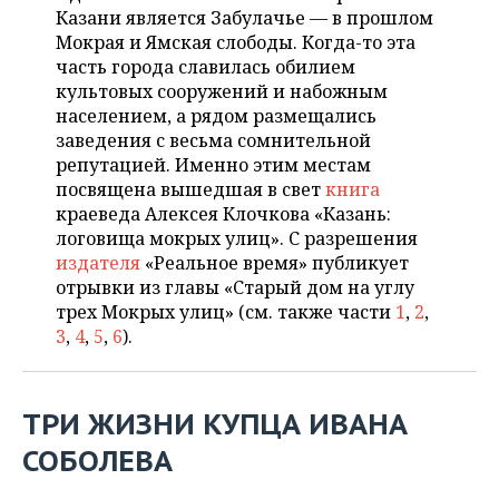
НЕФТЕХИМИЯ
Казани является Забулачье — в прошлом
РОЗНИЧНАЯ ТОРГОВЛЯ
НОВОСТИ ТЕХНОЛОГИЙ
Мокрая и Ямская слободы. Когда-то эта
МЕРОПРИЯТИЯ
НЕФТЬ
часть города славилась обилием
культовых сооружений и набожным
ТРАНСПОРТ
IT
НОВОСТИ МЕРОПРИЯТИЙ
СПОРТ
ОПК
населением, а рядом размещались
заведения с весьма сомнительной
УСЛУГИ
МЕДИА
ВЫЕЗДНАЯ РЕДАКЦИЯ
НОВОСТИ СПОРТА
ОБЩЕСТВО
ЭНЕРГЕТИКА
репутацией. Именно этим местам
посвящена вышедшая в свет
книга
ТЕЛЕКОММУНИКАЦИИ
БИЗНЕС-БРАНЧИ
ФУТБОЛ
НОВОСТИ ОБЩЕСТВА
ФОТОГАЛЕРЕЯ
краеведа Алексея Клочкова «Казань:
логовища мокрых улиц». С разрешения
ONLINE-КОНФЕРЕНЦИИ
ХОККЕЙ
ВЛАСТЬ
СЮЖЕТЫ
издателя
«Реальное время» публикует
отрывки из главы «Старый дом на углу
ОТКРЫТАЯ ЛЕКЦИЯ
БАСКЕТБОЛ
ИНФРАСТРУКТУРА
СПРАВОЧНИК
трех Мокрых улиц» (см. также части
1
,
2
,
3
,
4
,
5
,
6
).
ВОЛЕЙБОЛ
ИСТОРИЯ
СПИСОК ПЕРСОН
ПОЛНАЯ ВЕРСИЯ
КИБЕРСПОРТ
КУЛЬТУРА
СПИСОК КОМПАНИЙ
ТРИ ЖИЗНИ КУПЦА ИВАНА
ФИГУРНОЕ КАТАНИЕ
МЕДИЦИНА
СОБОЛЕВА