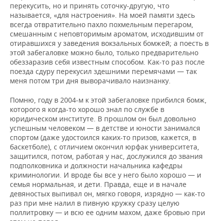
перекусить, но и принять соточку-другую, что
называется, «для настроения». На моей памяти здесь
всегда отвратительно пахло похмельным перегаром,
смешанным с неповторимым ароматом, исходившим от
отиравшихся у заведения вокзальных бомжей; а поесть в
этой забегаловке можно было, только предварительно
обеззаразив себя известным способом. Как-то раз после
поезда сдуру перекусил здешними перемячами — так
меня потом три дня выворачивало наизнанку.
Помню, году в 2004-м к этой забегаловке прибился бомж,
которого я когда-то хорошо знал по службе в
юридическом институте. В прошлом он был довольно
успешным человеком — в детстве и юности занимался
спортом (даже удостоился каких-то призов, кажется, в
баскетболе), с отличием окончил юрфак университета,
защитился, потом, работая у нас, дослужился до звания
подполковника и должности начальника кафедры
криминологии. И вроде бы все у него было хорошо — и
семья нормальная, и дети. Правда, еще и в начале
девяностых выпивал он, мягко говоря, изрядно — как-то
раз при мне налил в пивную кружку сразу целую
поллитровку — и всю ее одним махом, даже бровью при