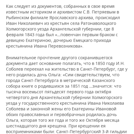
Как следует из документов, собранных в свое время
известным историком и архивистом С.В. Петряевым в
Рыбинском филиале Ярославского архива, происходил
Иван Николаевич из крестьян села Ратонаволоцкого
Холмогорского уезда Архангельской губернии, где 8
февраля 1843 года был «…повенчан первым браком с
девицею Екатериною, дочерью Емецкаго прихода
крестьянина Ивана Перевозникова».
Внимательное прочтение другого сохранившегося
документа дает основание полагать, что в 1850 году И.Н.
Соболев переехал на жительство в Санкт-Петербург, где у
него родилась дочь Ольга: «Сим свидетельствуем, что
города Санкт-Петербурга в метрической Казанского
собора книге о родившихся за 1851 год …значится: что
тысяча восемьсот пятьдесят первого года октября
четвертого дня Архангельской губернии Холмогорского
уезда у государственного крестьянина Ивана Николаева
Соболева и законной жены его Екатерины Ивановой
обоих православных и первобрачных родилась дочь
Ольга, которая того же года и того же Октября месяца
шестнадцатого дня крещена. При крещении ея
восприемниками были: Санкт-Петербургский 3-й гильдии