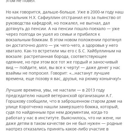
этом не повел.
Но как говорится, дальше-больше. Уже в 2000-м году наш
начальник Н.Х. Сафиуллин отстранил его за пьянство от
руководства кафедрой, но пожалел, не выгнал, дал
дотянуть до пенсии. А на пенсии пошло-поехало — уже
через полгода он ушел из семьи и прибился к
вокзальным бомжам. В этом новом положении протянул
он достаточно долго — уж чего-чего, а здоровья у него
хватало. Как-то встретили мы его с Б.С. Хайбуллиным на
вокзале: растрепанная борода, соответствующее
одеяние, но при этом все тот же гордый и заносчивый
вид — пойдите, мол, вы все к черту! — даже денег у нас
взаймы не попросил. Говорит: «…настанут лучшие
времена, еще позову я вас, друзья, на рюмку коньячку!»
Лучшие времена, увы, не настали — в 2013 году
председателю нашей ветеранской организации А.Г.
Горшкову сообщили, что в заброшенном старом доме на
улице Коротченко нашли замерзшего бомжа, который,
судя по найденным при нем документам, когда-то
работал у нас в институте. Выяснилось, что ни жене, ни
даже детям в таком качестве он не был нужен — родные
наотрез отказались принять какое-либо участие в