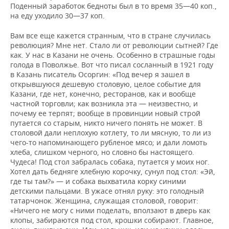
Поденный заработок бедноты был в то время 35—40 коп.,
на еду уходило 30—37 коп.
Вам все еще кажется странным, что в стране случилась
революция? Мне нет. Стало ли от революции сытней? Где
как. У нас в Казани не очень. Особенно в страшные годы
голода в Поволжье. Вот что писал сосланный в 1921 году
в Казань писатель Осоргин: «Под вечер я зашел в
открывшуюся дешевую столовую, целое событие для
Казани, где нет, конечно, ресторанов, как и вообще
частной торговли; как возникла эта — неизвестно, и
почему ее терпят; вообще в провинции новый строй
путается со старым, никто ничего понять не может. В
столовой дали неплохую котлету, то ли мясную, то ли из
чего-то напоминающего рубленое мясо; и дали ломоть
хлеба, слишком черного, но словно бы настоящего.
Чудеса! Под стол забралась собака, путается у моих ног.
Хотел дать бедняге хлебную корочку, сунул под стол: «Эй,
где ты там?» — и собака выхватила корку синими
детскими пальцами. В ужасе отнял руку: это голодный
татарчонок. Женщина, служащая столовой, говорит:
«Ничего не могу с ними поделать, вползают в дверь как
клопы, забираются под стол, крошки собирают. Главное,