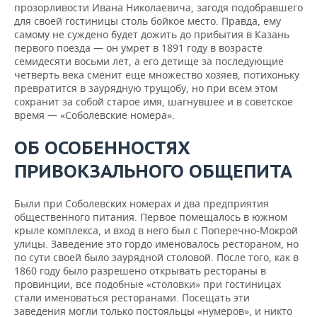
прозорливости Ивана Николаевича, загодя подобравшего
для своей гостиницы столь бойкое место. Правда, ему
самому не суждено будет дожить до прибытия в Казань
первого поезда — он умрет в 1891 году в возрасте
семидесяти восьми лет, а его детище за последующие
четверть века сменит еще множество хозяев, потихоньку
превратится в заурядную трущобу, но при всем этом
сохранит за собой старое имя, шагнувшее и в советское
время — «Соболевские номера».
ОБ ОСОБЕННОСТЯХ
ПРИВОКЗАЛЬНОГО ОБЩЕПИТА
Были при Соболевских номерах и два предприятия
общественного питания. Первое помещалось в южном
крыле комплекса, и вход в него был с Поперечно-Мокрой
улицы. Заведение это гордо именовалось рестораном, но
по сути своей было заурядной столовой. После того, как в
1860 году было разрешено открывать рестораны в
провинции, все подобные «столовки» при гостиницах
стали именоваться ресторанами. Посещать эти
заведения могли только постояльцы «нумеров», и никто