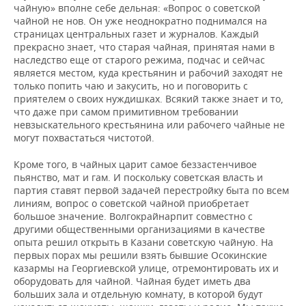
чайную» вполне себе дельная: «Вопрос о советской
чайной не нов. Он уже неоднократно поднимался на
страницах центральных газет и журналов. Каждый
прекрасно знает, что старая чайная, принятая нами в
наследство еще от старого режима, подчас и сейчас
является местом, куда крестьянин и рабочий заходят не
только попить чаю и закусить, но и поговорить с
приятелем о своих нуждишках. Всякий также знает и то,
что даже при самом примитивном требовании
невзыскательного крестьянина или рабочего чайные не
могут похвастаться чистотой.
Кроме того, в чайных царит самое беззастенчивое
пьянство, мат и гам. И поскольку советская власть и
партия ставят первой задачей перестройку быта по всем
линиям, вопрос о советской чайной приобретает
большое значение. Волгокрайнарпит совместно с
другими общественными организациями в качестве
опыта решил открыть в Казани советскую чайную. На
первых порах мы решили взять бывшие Осокинские
казармы на Георгиевской улице, отремонтировать их и
оборудовать для чайной. Чайная будет иметь два
больших зала и отдельную комнату, в которой будут