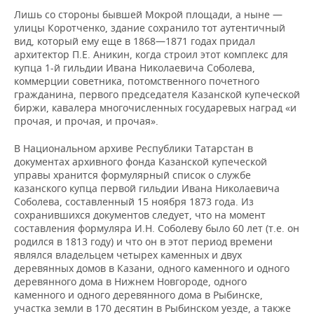
Лишь со стороны бывшей Мокрой площади, а ныне —
улицы Коротченко, здание сохранило тот аутентичный
вид, который ему еще в 1868—1871 годах придал
архитектор П.Е. Аникин, когда строил этот комплекс для
купца 1-й гильдии Ивана Николаевича Соболева,
коммерции советника, потомственного почетного
гражданина, первого председателя Казанской купеческой
биржи, кавалера многочисленных государевых наград «и
прочая, и прочая, и прочая».
В Национальном архиве Республики Татарстан в
документах архивного фонда Казанской купеческой
управы хранится формулярный список о службе
казанского купца первой гильдии Ивана Николаевича
Соболева, составленный 15 ноября 1873 года. Из
сохранившихся документов следует, что на момент
составления формуляра И.Н. Соболеву было 60 лет (т.е. он
родился в 1813 году) и что он в этот период времени
являлся владельцем четырех каменных и двух
деревянных домов в Казани, одного каменного и одного
деревянного дома в Нижнем Новгороде, одного
каменного и одного деревянного дома в Рыбинске,
участка земли в 170 десятин в Рыбинском уезде, а также