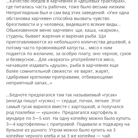
…Качество обедов в харчевнях и «дешевых трактирах»,
где питалась часть рабочих, тоже было весьма низким.
Неприглядным был и сам вид этих заведений. «Уже одна
обстановка харчевен способна вызвать чувство
брезгливости и у человека, видевшего всякие виды…
Обыкновенное меню харчевен: щи, каша, «жаркое»,
студень; бывает жареная и вареная рыба. Щи
приготавливаются из небольшого количества дешевой, а
потому часто провонявшей капусты… мясо к ним
подается по желанию, за особую плату; оно черное, сухое
и безвкусное… Для «жаркого» употребляется мясо,
начавшее издавать «душок», рыба в харчевнях еще
более сомнительной свежести: ее варят, жарят,
сдабривая крепкими приправами, отбивающими
неприятный запах…»
…Бедноте предлагался там так называемый «гусак»
(иногда пишут «гусяк») — сердце, почки, легкие. Этот
самый гусак варился вместе с картошкой, и получался
род похлебки — «ушное». Предлагался картофель в
мундире по 3—5 коп. На одну копейку можно было купить
3—4 картофелины с приправой. Подавали и поджарку на
бульоне из ушного. Утром можно было купить на 3
копейки черного хлеба и за 3 же копейки — чай.