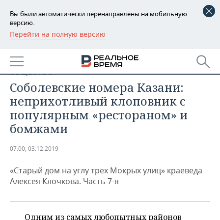
Вы были автоматически перенаправлены на мобильную
версию.
Перейти на полную версию
РЕГИОНЫ
БАШКОРТОСТАН
НОВОСТИ
ОБЩЕСТВО
ТАТАРСТАН
АНАЛИТИКА
Соболевские номера Казани:
неприхотливый клоповник с
УДМУРТИЯ
НОВОСТИ АНАЛИТИКИ
ЭКОНОМИКА
популярным «рестораном» и
бомжами
ДЕКЛАРАЦИИ О ДОХОДАХ
НОВОСТИ ЭКОНОМИКИ
ПРОМЫШЛЕННОСТЬ
КОРОЛИ ГОСЗАКАЗА ПФО
ФИНАНСЫ
НОВОСТИ
НЕДВИЖИМОСТЬ
07:00, 03.12.2019
ПРОМЫШЛЕННОСТИ
«Старый дом на углу трех Мокрых улиц» краеведа
ВУЗЫ ТАТАРСТАНА
БАНКИ
НОВОСТИ НЕДВИЖИМОСТИ
АВТО
АГРОПРОМ
Алексея Клочкова. Часть 7-я
КОМУ ПРИНАДЛЕЖАТ
БЮДЖЕТ
НОВОСТИ АВТО
БИЗНЕС
ТОРГОВЫЕ ЦЕНТРЫ
МАШИНОСТРОЕНИЕ
ТАТАРСТАНА
ИНВЕСТИЦИИ
НОВОСТИ БИЗНЕСА
ТЕХНОЛОГИИ
Одним из самых любопытных районов