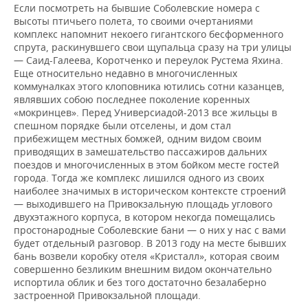
ВОДНЫЕ ВИДЫ СПОРТА
ОБРАЗОВАНИЕ
Если посмотреть на бывшие Соболевские номера с
высоты птичьего полета, то своими очертаниями
ХОККЕЙ С МЯЧОМ
ПРОИСШЕСТВИЯ
комплекс напомнит некоего гигантского бесформенного
спрута, раскинувшего свои щупальца сразу на три улицы
— Саид-Галеева, Коротченко и переулок Рустема Яхина.
Еще относительно недавно в многочисленных
коммуналках этого клоповника ютились сотни казанцев,
являвших собою последнее поколение коренных
«мокринцев». Перед Универсиадой-2013 все жильцы в
спешном порядке были отселены, и дом стал
прибежищем местных бомжей, одним видом своим
приводящих в замешательство пассажиров дальних
поездов и многочисленных в этом бойком месте гостей
города. Тогда же комплекс лишился одного из своих
наиболее значимых в историческом контексте строений
— выходившего на Привокзальную площадь углового
двухэтажного корпуса, в котором некогда помещались
простонародные Соболевские бани — о них у нас с вами
будет отдельный разговор. В 2013 году на месте бывших
бань возвели коробку отеля «Кристалл», которая своим
совершенно безликим внешним видом окончательно
испортила облик и без того достаточно безалаберно
застроенной Привокзальной площади.