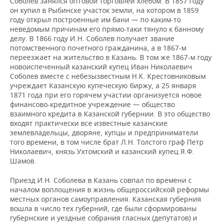
Соболев занялся оптовой торговлей хлебом. В 1857 году
он купил в Рыбинске участок земли, на котором в 1859
году открыл построенные им бани — по каким-то
неведомым причинам его прямо-таки тянуло к банному
делу. В 1866 году И.Н. Соболев получает звание
потомственного почетного гражданина, а в 1867-м
переезжает на жительство в Казань. В том же 1867-м году
новоиспеченный казанский купец Иван Николаевич
Соболев вместе с небезызвестным Н.К. Крестовниковым
учреждает Казанскую купеческую биржу, а 25 января
1871 года при его горячем участии организуется новое
финансово-кредитное учреждение — общество
взаимного кредита в Казанской губернии. В это общество
входят практически все известные казанские
землевладельцы, дворяне, купцы и предприниматели
того времени, в том числе брат Л.Н. Толстого граф Петр
Николаевич, князь Ухтомский и казанский купец Я.Ф.
Шамов.
Приезд И.Н. Соболева в Казань совпал по времени с
началом воплощения в жизнь общероссийской реформы
местных органов самоуправления. Казанская губерния
вошла в число тех губерний, где были сформированы
губернские и уездные собрания гласных (депутатов) и