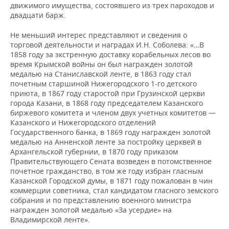
движимого имущества, состоявшего из трех пароходов и
двадцати барж.
Не меньший интерес представляют и сведения о
торговой деятельности и наградах И.Н. Соболева: «…В
1858 году за экстренную доставку корабельных лесов во
время Крымской войны он был награжден золотой
медалью на Станиславской ленте, в 1863 году стал
почетным старшиной Нижегородского 1-го детского
приюта, в 1867 году старостой при Грузинской церкви
города Казани, в 1868 году председателем Казанского
биржевого комитета и членом двух учетных комитетов —
Казанского и Нижегородского отделений
Государственного банка, в 1869 году награжден золотой
медалью на Анненской ленте за постройку церквей в
Архангельской губернии, в 1870 году приказом
Правительствующего Сената возведен в потомственное
почетное гражданство, в том же году избран гласным
Казанской Городской думы, в 1871 году пожалован в чин
коммерции советника, стал кандидатом гласного земского
собрания и по представлению военного министра
награжден золотой медалью «За усердие» на
Владимирской ленте».