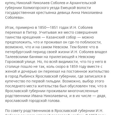
купец Николай Николаев Соболев и Архангельской
губернии Холмогорского уезда Емецкой волости
государственная крестьянка девица Анна Николаевна
Соболева».
Итак, примерно в 1850—1851 годах И.Н. Соболев
переехал в Питер. Учитывая же место совершения
таинства крещения — Казанский собор — можно
предположить, что и проживал он где-то поблизости,
возможно, что и на самом Невском. Тем более что в
петербургский период своей жизни И.Н. Соболев владел
Талеевскими банями на прилегающей к Невскому
Гороховой улице. Но, по всей видимости, что-то у него в
столице пошло не так, коль скоро в 1859 году вместе с
женой и дочерью он переехал на постоянное жительство
в город Рыбинск Ярославской губернии, где записался в
купечество по первой гильдии. Возможно, выбор этого
последнего места жительства был обусловлен тем, что в
Ярославской губернии проживали многочисленные
родственники Ивана Николаевича, и в их числе — дядя,
ярославский городской голова.
По совету родственников в Ярославской губернии И.Н.