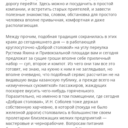
дорогу перейти. Здесь можно и посудачить в простой
компании, и встретить старых приятелей, и завести
полезные знакомства, словом, обстановка для простого
человека вполне привычная, комфортная и даже
располагающая.
Между прочим, подобная традиция сохранилась в этих
краях до сегодняшнего дня — в работающей
круглосуточно «Доброй столовой» на углу переулка
Рустема Яхина и Привокзальной площади вам и сегодня
предложат за сущие гроши вполне себе приличный
набор — суп, второе и компот. Из чего они там все это
готовят, не знаю, на кухню к ним я не заглядывал, но
вполне очевидно, что подобный сервис рассчитан не на
видавшую виды казанскую публику, а прежде всего на
«измученных сухомяткой» пассажиров, жаждущих
поскорее вкусить чего-нибудь горяченького.
Поразительно, но именно в том помещении, где сегодня
«Добрая столовая», И.Н. Соболев тоже держал
собственную харчевню, в которой (покуда не было
железной дороги) столовались в большинстве своем
пролетарии близлежащих мелких предприятий —
мастеровые и чернорабочие. Вопросам питания