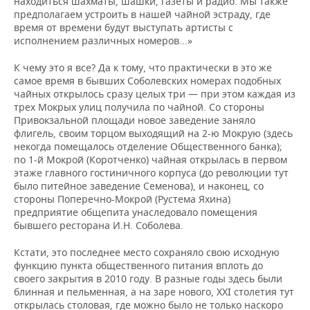
находиться шахматы, шашки, газеты и радио. Мы также
предполагаем устроить в нашей чайной эстраду, где
время от времени будут выступать артисты с
исполнением различных номеров...»
К чему это я все? Да к тому, что практически в это же
самое время в бывших Соболевских номерах подобных
чайных открылось сразу целых три — при этом каждая из
трех Мокрых улиц получила по чайной. Со стороны
Привокзальной площади новое заведение заняло
флигель, своим торцом выходящий на 2-ю Мокрую (здесь
некогда помещалось отделение Общественного банка);
по 1-й Мокрой (Коротченко) чайная открылась в первом
этаже главного гостиничного корпуса (до революции тут
было питейное заведение Семенова), и наконец, со
стороны Поперечно-Мокрой (Рустема Яхина)
предприятие общепита унаследовало помещения
бывшего ресторана И.Н. Соболева.
Кстати, это последнее место сохраняло свою исходную
функцию пункта общественного питания вплоть до
своего закрытия в 2010 году. В разные годы здесь были
блинная и пельменная, а на заре нового, XXI столетия тут
открылась столовая, где можно было не только наскоро