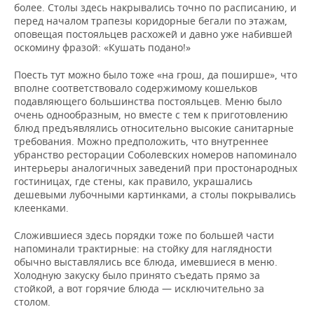
более. Столы здесь накрывались точно по расписанию, и
перед началом трапезы коридорные бегали по этажам,
оповещая постояльцев расхожей и давно уже набившей
оскомину фразой: «Кушать подано!»
Поесть тут можно было тоже «на грош, да поширше», что
вполне соответствовало содержимому кошельков
подавляющего большинства постояльцев. Меню было
очень однообразным, но вместе с тем к приготовлению
блюд предъявлялись относительно высокие санитарные
требования. Можно предположить, что внутреннее
убранство ресторации Соболевских номеров напоминало
интерьеры аналогичных заведений при простонародных
гостиницах, где стены, как правило, украшались
дешевыми лубочными картинками, а столы покрывались
клеенками.
Сложившиеся здесь порядки тоже по большей части
напоминали трактирные: на стойку для наглядности
обычно выставлялись все блюда, имевшиеся в меню.
Холодную закуску было принято съедать прямо за
стойкой, а вот горячие блюда — исключительно за
столом.