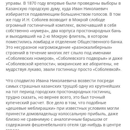
управы. В 1870 году впервые были проведены выборы в
Казанскую городскую думу, куда Иван Николаевич
избирается подавляющим большинством голосов. В том
же году И.Н. Соболев возводит в Мокрой слободе
огромный гостиничный комплекс, включавший в себя
собственно «нумера», два корпуса простонародных бань
и выходивший на 2-ю Мокрую флигель, в котором
поместились ломбард и отделение Общественного банка.
Это несуразное нагромождение «разнокалиберных»
строений в течение многих лет слыло под именами
«Соболевских номеров», «Соболевского подворья» и даже
«Соболевской крепости»; мокринские же аборигены, не
мудрствуя лукаво, звали гостиницу просто «Соболевкой».
Что сподвигло Ивана Николаевича возвести посреди
самых страшных казанских трущоб одну из крупнейших
на тот период городских простонародных гостиниц,
трудно сказать, но вернее всего, это был точный
купеческий расчет. Все дело в том, что подобные
«дешевые меблирашки» при известных условиях могли
принести домовладельцу колоссальную прибыль, даже
близко не сравнимую с аналогичным барышом от
содержания фешенебельного отеля где-нибудь в центре