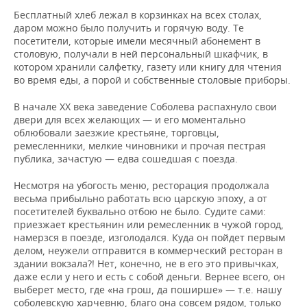
Бесплатный хлеб лежал в корзинках на всех столах,
даром можно было получить и горячую воду. Те
посетители, которые имели месячный абонемент в
столовую, получали в ней персональный шкафчик, в
котором хранили салфетку, газету или книгу для чтения
во время еды, а порой и собственные столовые приборы.
В начале XX века заведение Соболева распахнуло свои
двери для всех желающих — и его моментально
облюбовали заезжие крестьяне, торговцы,
ремесленники, мелкие чиновники и прочая пестрая
публика, зачастую — едва сошедшая с поезда.
Несмотря на убогость меню, ресторация продолжала
весьма прибыльно работать всю царскую эпоху, а от
посетителей буквально отбою не было. Судите сами:
приезжает крестьянин или ремесленник в чужой город,
намерзся в поезде, изголодался. Куда он пойдет первым
делом, неужели отправится в коммерческий ресторан в
здании вокзала?! Нет, конечно, не в его это привычках,
даже если у него и есть с собой деньги. Вернее всего, он
выберет место, где «на грош, да поширше» — т.е. нашу
соболевскую харчевню, благо она совсем рядом, только