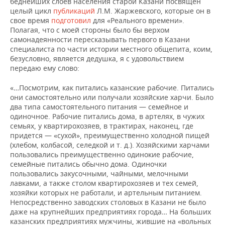
беднейших слоев населения старой Казани посвящен
целый цикл
публикаций
Л.М. Жаржевского, которые он в
свое время
подготовил
для «Реального времени».
Полагая, что с моей стороны было бы верхом
самонадеянности пересказывать первого в Казани
специалиста по части истории местного общепита, коим,
безусловно, является дедушка, я с удовольствием
передаю ему слово:
«…Посмотрим, как питались казанские рабочие. Питались
они самостоятельно или получали хозяйские харчи. Было
два типа самостоятельного питания — семейное и
одиночное. Рабочие питались дома, в артелях, в чужих
семьях, у квартирохозяев, в трактирах, наконец, где
придется — «сухой», преимущественно холодной пищей
(хлебом, колбасой, селедкой и т. д.). Хозяйскими харчами
пользовались преимущественно одинокие рабочие,
семейные питались обычно дома. Одиночки
пользовались закусочными, чайными, мелочными
лавками, а также столом квартирохозяев и тех семей,
хозяйки которых не работали, и артельным питанием.
Непосредственно заводских столовых в Казани не было
даже на крупнейших предприятиях города… На больших
казанских предприятиях мужчины, жившие на «вольных