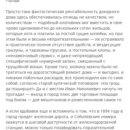
города.
Просто-таки фантастическая рентабельность доходного
дома здесь обеспечивалась отнюдь не качеством, но
количеством — подобный клоповник мог вместить в свое
чрево одномоментно до нескольких сотен жильцов,
которые хотя и платили за постой сущие копейки, но при
этом были и весьма непритязательными — их устраивало
и практически полное отсутствие удобств, и вездесущие
грызуны, и тараканы-прусаки, и постельные клопы, и
«ненавязчивый сервис», и даже непреходящий
специфический «нумерной запах», смешанный с
трущобной вонью. Кроме того, хозяину можно было не
тратиться на дорогостоящий ремонт дома — и выгодно, и
никаких побочных расходов, все происходило как-то само
собой, согласно старой купеческой поговорке: «На грош,
да поширше!» Да и с местом Иван Николаевич ничуть не
прогадал — въезд в город плюс две торговые площади
под боком — для мешочников и ремесленников самое то.
А если вдобавок еще и вспомнить о том, что в 1894 году в
город придет железная дорога, и Соболевские номера
окажутся в шаговой доступности от железнодорожной
станции, можно только позавидовать поразительной