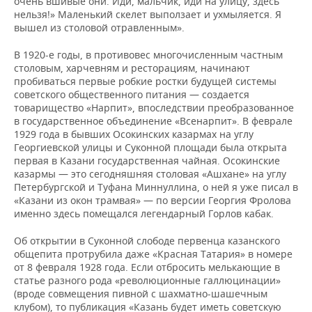
очень вшивые они. Иди, мальчик, иди на улицу, здесь
нельзя!» Маленький скелет выползает и ухмыляется. Я
вышел из столовой отравленным».
В 1920-е годы, в противовес многочисленным частным
столовым, харчевням и ресторациям, начинают
пробиваться первые робкие ростки будущей системы
советского общественного питания — создается
товарищество «Нарпит», впоследствии преобразованное
в государственное объединение «Всенарпит». В феврале
1929 года в бывших Осокинских казармах на углу
Георгиевской улицы и Суконной площади была открыта
первая в Казани государственная чайная. Осокинские
казармы — это сегодняшняя столовая «Ашхане» на углу
Петербургской и Туфана Миннуллина, о ней я уже писал в
«Казани из окон трамвая» — по версии Георгия Фролова
именно здесь помещался легендарный Горлов кабак.
Об открытии в Суконной слободе первенца казанского
общепита протрубила даже «Красная Татария» в номере
от 8 февраля 1928 года. Если отбросить мелькающие в
статье разного рода «революционные галлюцинации»
(вроде совмещения пивной с шахматно-шашечным
клубом), то публикация «Казань будет иметь советскую