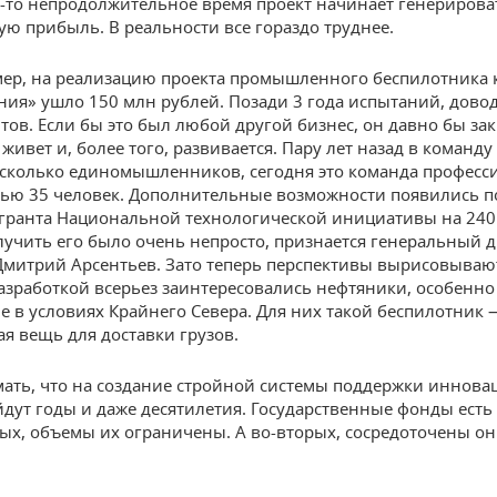
е-то непродолжительное время проект начинает генерирова
ю прибыль. В реальности все гораздо труднее.
мер, на реализацию проекта промышленного беспилотника
ия» ушло 150 млн рублей. Позади 3 года испытаний, довод
тов. Если бы это был любой другой бизнес, он давно бы за
 живет и, более того, развивается. Пару лет назад в команд
сколько единомышленников, сегодня это команда професс
ью 35 человек. Дополнительные возможности появились п
гранта Национальной технологической инициативы на 240
лучить его было очень непросто, признается генеральный 
митрий Арсентьев. Зато теперь перспективы вырисовываю
азработкой всерьез заинтересовались нефтяники, особенно
 в условиях Крайнего Севера. Для них такой беспилотник 
я вещь для доставки грузов.
ать, что на создание стройной системы поддержки иннов
йдут годы и даже десятилетия. Государственные фонды есть 
вых, объемы их ограничены. А во-вторых, сосредоточены он