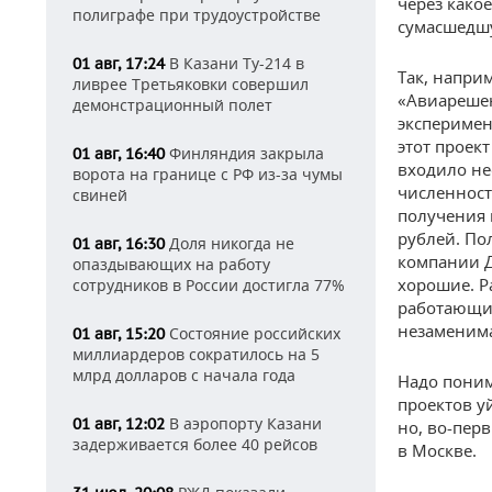
через како
полиграфе при трудоустройстве
сумасшедшу
В Казани Ту-214 в
01 авг, 17:24
Так, напри
ливрее Третьяковки совершил
«Авиарешен
демонстрационный полет
эксперимен
этот проект
Финляндия закрыла
01 авг, 16:40
входило не
ворота на границе с РФ из-за чумы
численност
свиней
получения 
рублей. По
Доля никогда не
01 авг, 16:30
компании Д
опаздывающих на работу
хорошие. Р
сотрудников в России достигла 77%
работающие
незаменима
Состояние российских
01 авг, 15:20
миллиардеров сократилось на 5
млрд долларов с начала года
Надо поним
проектов у
В аэропорту Казани
01 авг, 12:02
но, во-пер
задерживается более 40 рейсов
в Москве.