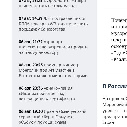
«Аэрофлот» с октября
07 авг, 15:25
начнет летать в столицу ОАЭ
Для пострадавших от
07 авг, 14:39
Почему
БПЛА селлеров WB хотят изменить
иннова
процедуру банкротства
мусоро
некроп
Аэропорт
06 авг, 21:22
основ
Шереметьево разрешили продать
частному инвестору
«7 дне
«Реаль
Премьер-министр
06 авг, 20:53
Монголии примет участие в
Восточном экономическом форуме
В Росси
Авиакомпания
06 авг, 20:36
«Ижавиа» работает над
На прошлой
возвращением сертификата
Мероприяти
уровня — п
Иран и Оман увязали
06 авг, 19:30
предприним
сервисный сбор в Ормузе с
объемом помощи судам
стран.