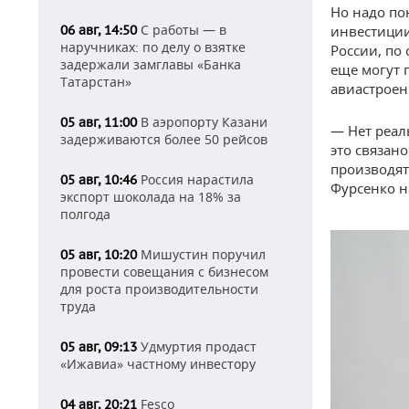
Но надо по
С работы — в
06 авг, 14:50
инвестиции
наручниках: по делу о взятке
России, по 
задержали замглавы «Банка
еще могут 
Татарстан»
авиастроен
В аэропорту Казани
05 авг, 11:00
— Нет реал
задерживаются более 50 рейсов
это связан
производят
Россия нарастила
05 авг, 10:46
Фурсенко н
экспорт шоколада на 18% за
полгода
Мишустин поручил
05 авг, 10:20
провести совещания с бизнесом
для роста производительности
труда
Удмуртия продаст
05 авг, 09:13
«Ижавиа» частному инвестору
Fesco
04 авг, 20:21