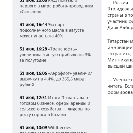
РЖД показали
31 июл, 20:08
— Россия — 
первого в мире робота-проводника
Это идеаль
«Сапсана»
страны в т
участник ф
Экспорт
31 июл, 16:44
Дирк Албор
подсолнечного масла в августе
может упасть на 40%
Татарстан 
инноваций 
«Транснефть»
31 июл, 16:28
сохранить,
увеличила чистую прибыль на 3%
Минниханов
за полугодие
высшей шк
«Аэрофлот» увеличил
31 июл, 16:06
выручку на 4,4%, до 365,6 млрд
— Ученые в
рублей
читать. Ес
формирова
Итоги II квартала в
31 июл, 12:51
готовом бизнесе: сферы аренды и
сельского хозяйства — лидеры по
росту спроса в Казани
Wildberries
31 июл, 10:09