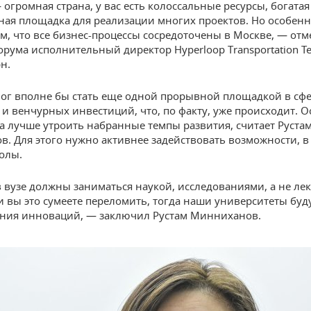
огромная страна, у вас есть колоссальные ресурсы, богатая
ная площадка для реализации многих проектов. Но особен
ом, что все бизнес-процессы сосредоточены в Москве, — отм
орума исполнительный директор Hyperloop Transportation Te
н.
мог вполне бы стать еще одной прорывной площадкой в сф
и венчурных инвестиций, что, по факту, уже происходит. О
 а лучше утроить набранные темпы развития, считает Руста
. Для этого нужно активнее задействовать возможности, в
олы.
 вузе должны заниматься наукой, исследованиями, а не ле
ли вы это сумеете переломить, тогда наши университеты буд
ния инноваций, — заключил Рустам Минниханов.