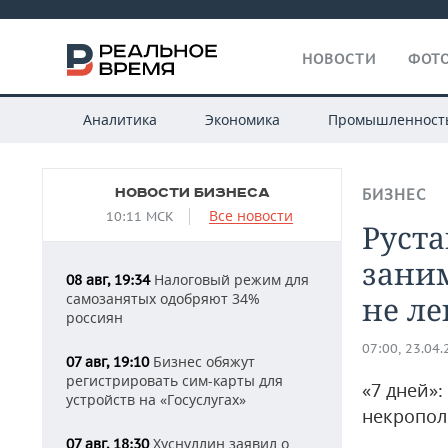
НОВОСТИ
ФОТО
Аналитика
Экономика
Промышленност
НОВОСТИ БИЗНЕСА
БИЗНЕС
Все новости
10:11 МСК
Руст
заним
Налоговый режим для
08 авг, 19:34
самозанятых одобряют 34%
не ле
россиян
07:00, 23.04
Бизнес обяжут
07 авг, 19:10
регистрировать сим-карты для
«7 дней»
устройств на «Госуслугах»
некропол
Хуснуллин заявил о
07 авг, 18:30