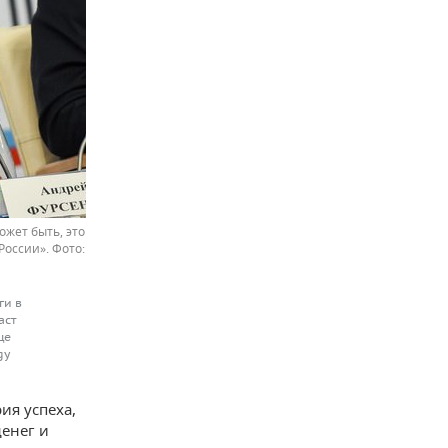
жет быть, это
 России».
ги в
аст
ще
gy
ия успеха,
денег и