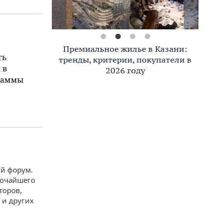
Премиальное жилье в Казани:
ть
тренды, критерии, покупатели в
 в
2026 году
раммы
й форум.
сочайшего
торов,
 и других