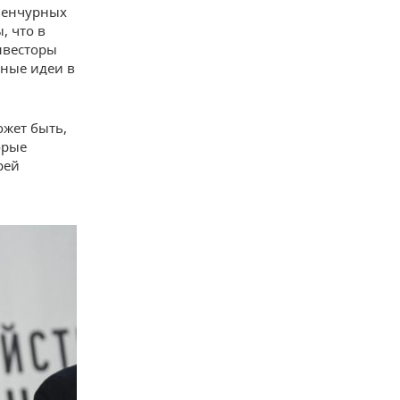
 венчурных
, что в
инвесторы
вные идеи в
ожет быть,
орые
рей