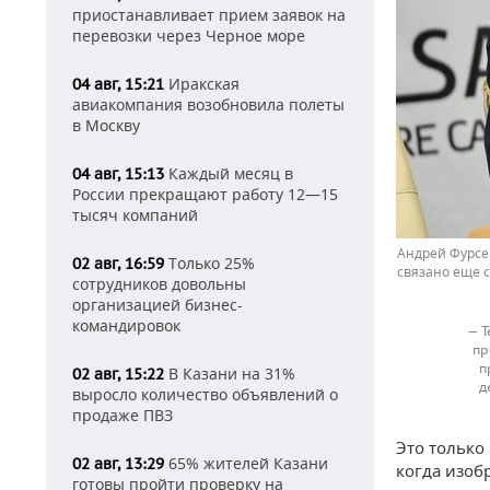
приостанавливает прием заявок на
перевозки через Черное море
Иракская
04 авг, 15:21
авиакомпания возобновила полеты
в Москву
Каждый месяц в
04 авг, 15:13
России прекращают работу 12—15
тысяч компаний
Андрей Фурсе
Только 25%
02 авг, 16:59
связано еще с
сотрудников довольны
организацией бизнес-
командировок
— Т
пр
п
В Казани на 31%
02 авг, 15:22
д
выросло количество объявлений о
продаже ПВЗ
Это только
65% жителей Казани
02 авг, 13:29
когда изобр
готовы пройти проверку на