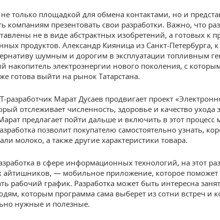
 не только площадкой для обмена контактами, но и предст
ь компаниям презентовать свои разработки. Важно, что ра
тавлены не в виде абстрактных изобретений, а готовых к
ных продуктов. Александр Кияница из Санкт-Петербурга, к
ернативу шумным и дорогим в эксплуатации топливным ге
 накопитель электроэнергии нового поколения, с которым
же готова выйти на рынок Татарстана.
IT-разработчик Марат Дусаев продвигает проект «Электронн
торый отслеживает численность, здоровье и качество ухода 
Марат предлагает пойти дальше и включить в этот процесс 
разработка позволит покупателю самостоятельно узнать, ко
али молоко, а также другие характеристики товара.
азработка в сфере информационных технологий, на этот раз
 айтишников, — мобильное приложение, которое поможет
ть рабочий график. Разработка может быть интересна заня
дям, которым программа сама выберет из сотни встреч и к
ьно нужные и полезные.