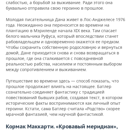
слабостью, а борьбой за выживание. Ради этого она
буквально отправила свою героиню в прошлое.
Молодая писательница Дана живет в Лос-Анджелесе 1976
года. Неожиданно она переносится во времени на
плантацию в Мэриленде начала XIX века. Там спасает
белого мальчика Руфуса, который впоследствии станет
рабовладельцем и одновременно окажется ее предком.
Чтобы сохранить собственную родословную и вернуться
домой, Дане приходится снова и снова возвращаться в
прошлое, где она сталкивается с повседневной
реальностью рабства, насилием и постоянным выбором
между сопротивлением и выживанием.
Путешествие во времени здесь — способ показать, что
прошлое продолжает влиять на настоящее. Батлер
сознательно соединяет фантастику с традицией
повествований бывших рабов, создавая текст, в котором
исторические факты воспринимаются как личный опыт
героини. Кстати, сама Батлер считала «Родство» скорее
мрачной фантазией, чем научной фантастикой.
Кормак Маккарти. «Кровавый меридиан»,