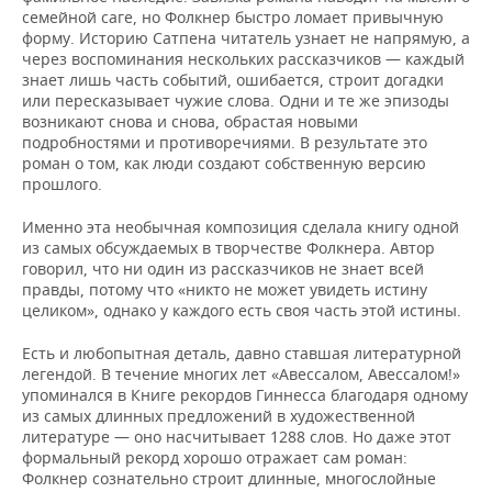
семейной саге, но Фолкнер быстро ломает привычную
форму. Историю Сатпена читатель узнает не напрямую, а
через воспоминания нескольких рассказчиков — каждый
знает лишь часть событий, ошибается, строит догадки
или пересказывает чужие слова. Одни и те же эпизоды
возникают снова и снова, обрастая новыми
подробностями и противоречиями. В результате это
роман о том, как люди создают собственную версию
прошлого.
Именно эта необычная композиция сделала книгу одной
из самых обсуждаемых в творчестве Фолкнера. Автор
говорил, что ни один из рассказчиков не знает всей
правды, потому что «никто не может увидеть истину
целиком», однако у каждого есть своя часть этой истины.
Есть и любопытная деталь, давно ставшая литературной
легендой. В течение многих лет «Авессалом, Авессалом!»
упоминался в Книге рекордов Гиннесса благодаря одному
из самых длинных предложений в художественной
литературе — оно насчитывает 1288 слов. Но даже этот
формальный рекорд хорошо отражает сам роман:
Фолкнер сознательно строит длинные, многослойные