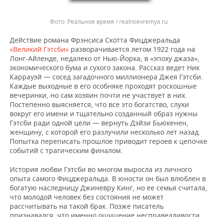
Реальное время / realnoevremya.ru
Действие романа Фрэнсиса Скотта Фицджеральда
«Великий Гэтсби»
разворачивается летом 1922 года на
Лонг-Айленде, недалеко от Нью-Йорка, в «эпоху джаза»,
экономического бума и сухого закона. Рассказ ведет Ник
Каррауэй — сосед загадочного миллионера Джея Гэтсби.
Каждые выходные в его особняке проходят роскошные
вечеринки, но сам хозяин почти не участвует в них.
Постепенно выясняется, что все это богатство, слухи
вокруг его имени и тщательно созданный образ нужны
Гэтсби ради одной цели — вернуть Дэйзи Бьюкенен,
женщину, с которой его разлучили несколько лет назад.
Попытка переписать прошлое приводит героев к цепочке
событий с трагическим финалом.
История любви Гэтсби во многом выросла из личного
опыта самого Фицджеральда. В юности он был влюблен в
богатую наследницу Джиневру Кинг, но ее семья считала,
что молодой человек без состояния не может
рассчитывать на такой брак. Позже писатель
признавался, что именно ощущение несправедливости,