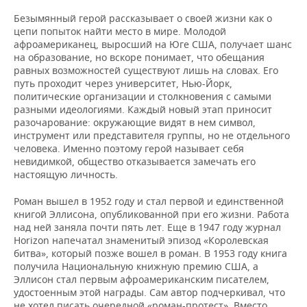
Безымянный герой рассказывает о своей жизни как о
цепи попыток найти место в мире. Молодой
афроамериканец, выросший на Юге США, получает шанс
на образование, но вскоре понимает, что обещания
равных возможностей существуют лишь на словах. Его
путь проходит через университет, Нью-Йорк,
политические организации и столкновения с самыми
разными идеологиями. Каждый новый этап приносит
разочарование: окружающие видят в нем символ,
инструмент или представителя группы, но не отдельного
человека. Именно поэтому герой называет себя
невидимкой, общество отказывается замечать его
настоящую личность.
Роман вышел в 1952 году и стал первой и единственной
книгой Эллисона, опубликованной при его жизни. Работа
над ней заняла почти пять лет. Еще в 1947 году журнал
Horizon напечатал знаменитый эпизод «Королевская
битва», который позже вошел в роман. В 1953 году книга
получила Национальную книжную премию США, а
Эллисон стал первым афроамериканским писателем,
удостоенным этой награды. Сам автор подчеркивал, что
не хотел писать очередной «роман-протест». Вместо