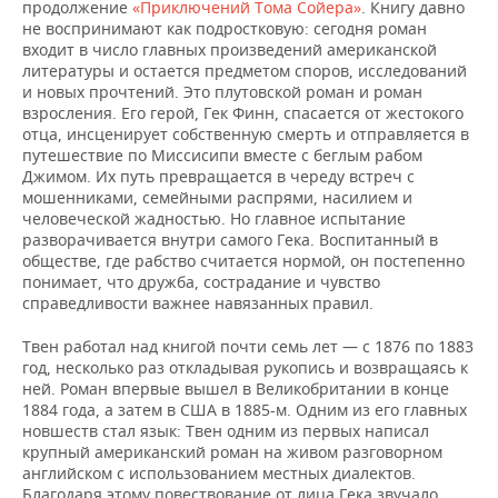
продолжение
«Приключений Тома Сойера»
. Книгу давно
не воспринимают как подростковую: сегодня роман
входит в число главных произведений американской
литературы и остается предметом споров, исследований
и новых прочтений. Это плутовской роман и роман
взросления. Его герой, Гек Финн, спасается от жестокого
отца, инсценирует собственную смерть и отправляется в
путешествие по Миссисипи вместе с беглым рабом
Джимом. Их путь превращается в череду встреч с
мошенниками, семейными распрями, насилием и
человеческой жадностью. Но главное испытание
разворачивается внутри самого Гека. Воспитанный в
обществе, где рабство считается нормой, он постепенно
понимает, что дружба, сострадание и чувство
справедливости важнее навязанных правил.
Твен работал над книгой почти семь лет — с 1876 по 1883
год, несколько раз откладывая рукопись и возвращаясь к
ней. Роман впервые вышел в Великобритании в конце
1884 года, а затем в США в 1885-м. Одним из его главных
новшеств стал язык: Твен одним из первых написал
крупный американский роман на живом разговорном
английском с использованием местных диалектов.
Благодаря этому повествование от лица Гека звучало