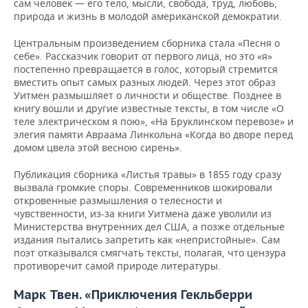
сам человек — его тело, мысли, свобода, труд, любовь,
природа и жизнь в молодой американской демократии.
Центральным произведением сборника стала «Песня о
себе». Рассказчик говорит от первого лица, но это «я»
постепенно превращается в голос, который стремится
вместить опыт самых разных людей. Через этот образ
Уитмен размышляет о личности и обществе. Позднее в
книгу вошли и другие известные тексты, в том числе «О
теле электрическом я пою», «На Бруклинском перевозе» и
элегия памяти Авраама Линкольна «Когда во дворе перед
домом цвела этой весною сирень».
Публикация сборника «Листья травы» в 1855 году сразу
вызвала громкие споры. Современников шокировали
откровенные размышления о телесности и
чувственности, из-за книги Уитмена даже уволили из
Министерства внутренних дел США, а позже отдельные
издания пытались запретить как «непристойные». Сам
поэт отказывался смягчать тексты, полагая, что цензура
противоречит самой природе литературы.
Марк Твен. «Приключения Гекльберри