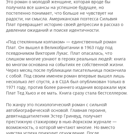
Это роман о молодой женщине, которая вроде бы
получила все шансы на успешное будущее, но
постепенно понимает, что больше не чувствует ни
радости, ни смысла. Американская поэтесса Сильвия
Плат превращает историю своей депрессии в рассказ о
давлении ожиданий и поиске идентичности.
«Под стеклянным колпаком» — единственный роман
Плат. Он вышел в Великобритании в 1963 году под
псевдонимом Виктория Лукас. Плат опасалась, что
слишком многие узнают в героях реальных людей: книга
во многом основана на событиях ее собственной жизни.
Через месяц после публикации писательница покончила
с собой. Под своим именем роман впервые вышел лишь
несколько лет спустя, а в США был опубликован только в
1971 году, против более раннего издания возражали муж
Плат Тед Хьюз и ее мать. Книга сразу стала бестселлером.
По жанру это психологический роман с сильной
автобиографической основой. Главная героиня,
девятнадцатилетняя Эстер Гринвуд, получает
престижную стажировку в нью-йоркском журнале —
возможность, о которой мечтают многие. Но вместо
чувства успеха приходит отчуждение. После