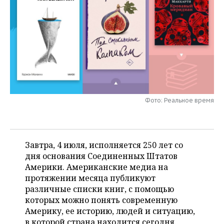
НЕФТЕХИМИЯ
РОЗНИЧНАЯ ТОРГОВЛЯ
НОВОСТИ ТЕХНОЛОГИЙ
МЕРОПРИЯТИЯ
НЕФТЬ
ТРАНСПОРТ
IT
НОВОСТИ МЕРОПРИЯТИЙ
СПОРТ
ОПК
УСЛУГИ
МЕДИА
ВЫЕЗДНАЯ РЕДАКЦИЯ
НОВОСТИ СПОРТА
ОБЩЕСТВО
ЭНЕРГЕТИКА
ТЕЛЕКОММУНИКАЦИИ
БИЗНЕС-БРАНЧИ
ФУТБОЛ
НОВОСТИ ОБЩЕСТВА
ФОТОГАЛЕРЕЯ
Фото: Реальное время
ONLINE-КОНФЕРЕНЦИИ
ХОККЕЙ
ВЛАСТЬ
СЮЖЕТЫ
ОТКРЫТАЯ ЛЕКЦИЯ
БАСКЕТБОЛ
ИНФРАСТРУКТУРА
СПРАВОЧНИК
Завтра, 4 июля, исполняется 250 лет со
дня основания Соединенных Штатов
ВОЛЕЙБОЛ
ИСТОРИЯ
СПИСОК ПЕРСОН
ПОЛНАЯ ВЕРСИЯ
Америки. Американские медиа на
протяжении месяца публикуют
КИБЕРСПОРТ
КУЛЬТУРА
СПИСОК КОМПАНИЙ
различные списки книг, с помощью
которых можно понять современную
ФИГУРНОЕ КАТАНИЕ
МЕДИЦИНА
Америку, ее историю, людей и ситуацию,
в которой страна находится сегодня.