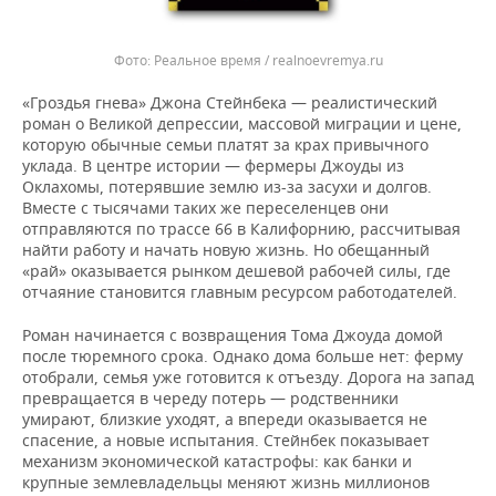
Реальное время / realnoevremya.ru
«Гроздья гнева» Джона Стейнбека — реалистический
роман о Великой депрессии, массовой миграции и цене,
которую обычные семьи платят за крах привычного
уклада. В центре истории — фермеры Джоуды из
Оклахомы, потерявшие землю из-за засухи и долгов.
Вместе с тысячами таких же переселенцев они
отправляются по трассе 66 в Калифорнию, рассчитывая
найти работу и начать новую жизнь. Но обещанный
«рай» оказывается рынком дешевой рабочей силы, где
отчаяние становится главным ресурсом работодателей.
Роман начинается с возвращения Тома Джоуда домой
после тюремного срока. Однако дома больше нет: ферму
отобрали, семья уже готовится к отъезду. Дорога на запад
превращается в череду потерь — родственники
умирают, близкие уходят, а впереди оказывается не
спасение, а новые испытания. Стейнбек показывает
механизм экономической катастрофы: как банки и
крупные землевладельцы меняют жизнь миллионов