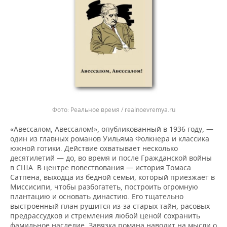
Реальное время / realnoevremya.ru
«Авессалом, Авессалом!», опубликованный в 1936 году, —
один из главных романов Уильяма Фолкнера и классика
южной готики. Действие охватывает несколько
десятилетий — до, во время и после Гражданской войны
в США. В центре повествования — история Томаса
Сатпена, выходца из бедной семьи, который приезжает в
Миссисипи, чтобы разбогатеть, построить огромную
плантацию и основать династию. Его тщательно
выстроенный план рушится из-за старых тайн, расовых
предрассудков и стремления любой ценой сохранить
фамильное наследие. Завязка романа наводит на мысли о