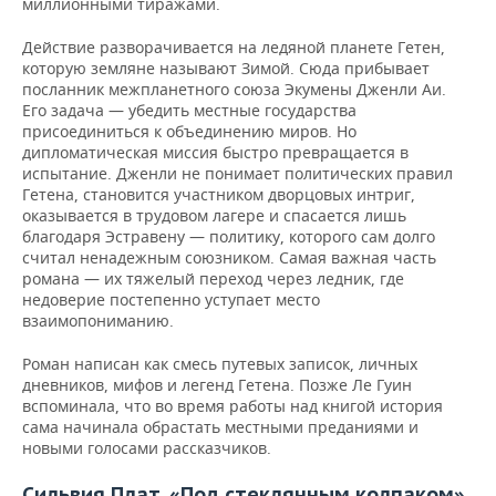
миллионными тиражами.
Действие разворачивается на ледяной планете Гетен,
которую земляне называют Зимой. Сюда прибывает
посланник межпланетного союза Экумены Дженли Аи.
Его задача — убедить местные государства
присоединиться к объединению миров. Но
дипломатическая миссия быстро превращается в
испытание. Дженли не понимает политических правил
Гетена, становится участником дворцовых интриг,
оказывается в трудовом лагере и спасается лишь
благодаря Эстравену — политику, которого сам долго
считал ненадежным союзником. Самая важная часть
романа — их тяжелый переход через ледник, где
недоверие постепенно уступает место
взаимопониманию.
Роман написан как смесь путевых записок, личных
дневников, мифов и легенд Гетена. Позже Ле Гуин
вспоминала, что во время работы над книгой история
сама начинала обрастать местными преданиями и
новыми голосами рассказчиков.
Сильвия Плат. «Под стеклянным колпаком»,