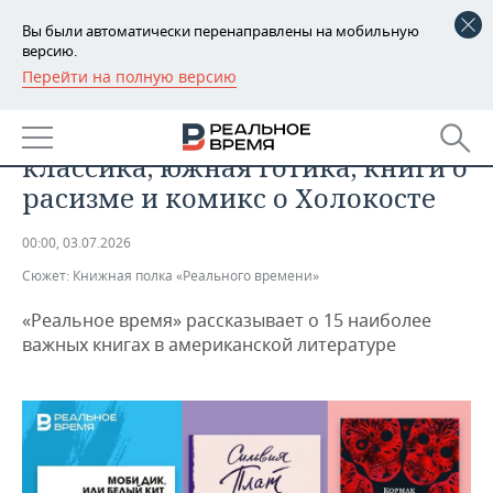
Вы были автоматически перенаправлены на мобильную
версию.
Перейти на полную версию
РЕГИОНЫ
ОБЩЕСТВО
Что читать: американская
БАШКОРТОСТАН
НОВОСТИ
классика, южная готика, книги о
ТАТАРСТАН
АНАЛИТИКА
расизме и комикс о Холокосте
УДМУРТИЯ
НОВОСТИ АНАЛИТИКИ
ЭКОНОМИКА
00:00, 03.07.2026
Сюжет:
Книжная полка «Реального времени»
ДЕКЛАРАЦИИ О ДОХОДАХ
НОВОСТИ ЭКОНОМИКИ
ПРОМЫШЛЕННОСТЬ
«Реальное время» рассказывает о 15 наиболее
КОРОЛИ ГОСЗАКАЗА ПФО
ФИНАНСЫ
НОВОСТИ
НЕДВИЖИМОСТЬ
важных книгах в американской литературе
ПРОМЫШЛЕННОСТИ
ВУЗЫ ТАТАРСТАНА
БАНКИ
НОВОСТИ НЕДВИЖИМОСТИ
АВТО
АГРОПРОМ
КОМУ ПРИНАДЛЕЖАТ
БЮДЖЕТ
НОВОСТИ АВТО
БИЗНЕС
ТОРГОВЫЕ ЦЕНТРЫ
МАШИНОСТРОЕНИЕ
ТАТАРСТАНА
ИНВЕСТИЦИИ
НОВОСТИ БИЗНЕСА
ТЕХНОЛОГИИ