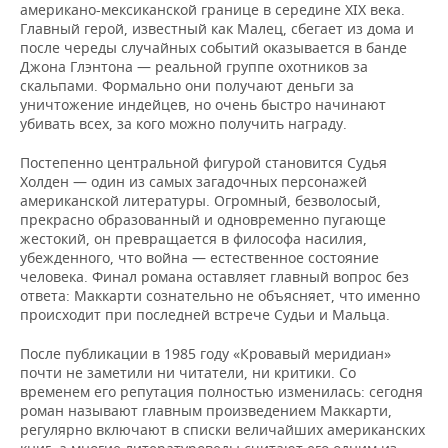
американо-мексиканской границе в середине XIX века.
Главный герой, известный как Малец, сбегает из дома и
после череды случайных событий оказывается в банде
Джона Глэнтона — реальной группе охотников за
скальпами. Формально они получают деньги за
уничтожение индейцев, но очень быстро начинают
убивать всех, за кого можно получить награду.
Постепенно центральной фигурой становится Судья
Холден — один из самых загадочных персонажей
американской литературы. Огромный, безволосый,
прекрасно образованный и одновременно пугающе
жестокий, он превращается в философа насилия,
убежденного, что война — естественное состояние
человека. Финал романа оставляет главный вопрос без
ответа: Маккарти сознательно не объясняет, что именно
происходит при последней встрече Судьи и Мальца.
После публикации в 1985 году «Кровавый меридиан»
почти не заметили ни читатели, ни критики. Со
временем его репутация полностью изменилась: сегодня
роман называют главным произведением Маккарти,
регулярно включают в списки величайших американских