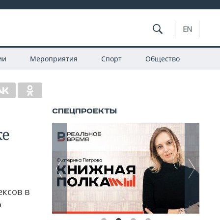
EN
ии
Мероприятия
Спорт
Общество
ке
ксов в
о