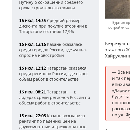
Путину о сокращении среднего
срока строительства жилья
Средний размер
16 июл, 14:35
Бурные пр
дисконта при покупке вторички в
постройки од
Татарстане составил 17,9%
Безрезульт
Казань оказалась
16 июл, 13:16
этажного Ж
среди городов России, где «упал»
спрос на новостройки
Хайруллин
Татарстан оказался
16 июл, 12:12
— Все н
среди регионов России, где вырос
и так пе
объем работ в строительстве
впихива
«Дарвин
Татарстан — в
16 июл, 08:21
будет т
лидерах среди регионов России по
постоян
объему работ в строительстве
рассказ
по ул. 
Казань возглавила
15 июл, 22:03
рейтинг по падению цен на
двухкомнатные и трехкомнатные