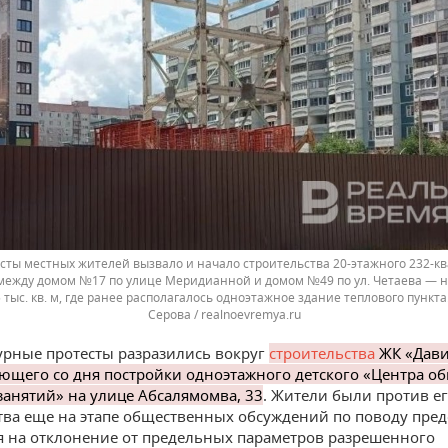
сты местных жителей вызвало и начало строительства 20-этажного 232-к
между домом №17 по улице Меридианной и домом №49 по ул. Четаева — н
тыс. кв. м, где ранее располагалось одноэтажное здание теплового пункта
Серова / realnoevremya.ru
урные протесты разразились вокруг
строительства
ЖК «Дав
ующего со дня постройки одноэтажного детского «Центра о
занятий» на улице Абсалямомва, 33
. Жители были против е
тва еще на этапе общественных обсуждений по поводу пре
 на отклонение от предельных параметров разрешенного