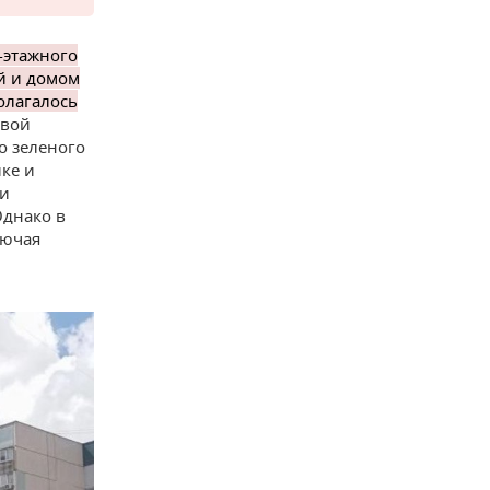
-этажного
й и домом
полагалось
ивой
о зеленого
ке и
 и
Однако в
лючая