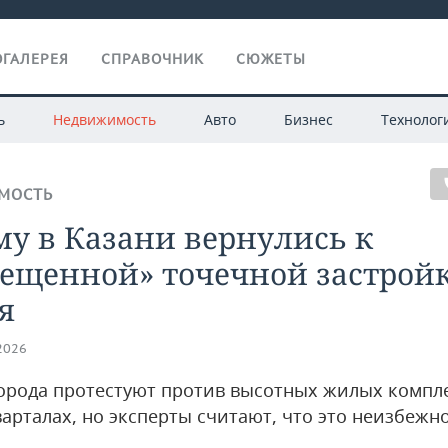
ГАЛЕРЕЯ
СПРАВОЧНИК
СЮЖЕТЫ
ь
Недвижимость
Авто
Бизнес
Технолог
МОСТЬ
у в Казани вернулись к
рещенной» точечной застрой
я
.2026
орода протестуют против высотных жилых компле
варталах, но эксперты считают, что это неизбежн