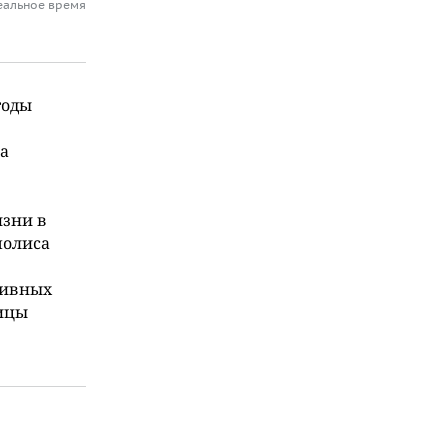
еальное время
годы
а
изни в
полиса
тивных
ицы