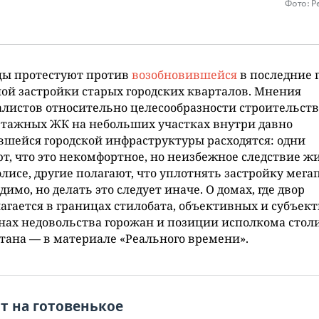
Фото: Р
цы протестуют против
возобновившейся
в последние 
ой застройки старых городских кварталов. Мнения
листов относительно целесообразности строительств
этажных ЖК на небольших участках внутри давно
шейся городской инфраструктуры расходятся: одни
т, что это некомфортное, но неизбежное следствие ж
лисе, другие полагают, что уплотнять застройку мега
димо, но делать это следует иначе. О домах, где двор
агается в границах стилобата, объективных и субъек
ах недовольства горожан и позиции исполкома стол
тана — в материале «Реального времени».
т на готовенькое