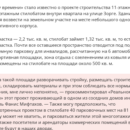
 времени» стало известно о проекте строительства 11-этаж
хэтажным стилобатом внутри квартала на улице Зорге. Здан
я возвести на земельном участке на месте небольшого одн
тивного корпуса.
стка — 2,2 тыс. кв. м, стилобат займет 1,32 тыс. кв. м, то ес
астка. Почти все оставшееся пространство отводится под по
емную парковку для инвалидов, рассчитанную на 6 автомоб
портивная площадки, зона отдыха с озеленением из ковыля 
азмещены на стилобате на площади около 500 кв. м.
а такой площади разворачивать стройку, размещать строит
 складировать материалы и при этом соблюдать все нормы
ния, мне лично непонятно, — прокомментировал «Реально
» этот проект проживающий в одном из соседних домов и
ль Фанис Мифтахов. — Также могу предположить, что
отренных проектом в стилобате 40 парковочных мест на 81
у может не хватить, и парковаться жители этой многоэтажки
а также посетители и арендаторы коммерческих помещений 
те будут в наших дворах.