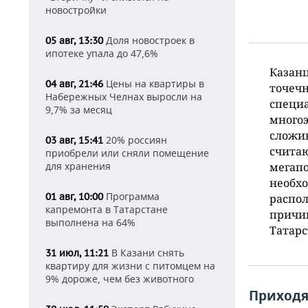
новостройки
Доля новостроек в
05 авг, 13:30
ипотеке упала до 47,6%
Казан
Цены на квартиры в
04 авг, 21:46
точечн
Набережных Челнах выросли на
специа
9,7% за месяц
много
сложив
20% россиян
03 авг, 15:41
считаю
приобрели или сняли помещение
мегапо
для хранения
необхо
Программа
01 авг, 10:00
распол
капремонта в Татарстане
причин
выполнена на 64%
Татарс
В Казани снять
31 июл, 11:21
квартиру для жизни с питомцем на
9% дороже, чем без животного
Приходя