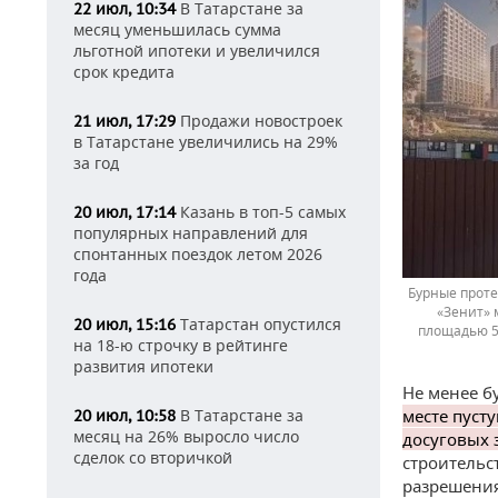
В Татарстане за
22 июл, 10:34
месяц уменьшилась сумма
льготной ипотеки и увеличился
срок кредита
Продажи новостроек
21 июл, 17:29
в Татарстане увеличились на 29%
за год
Казань в топ-5 самых
20 июл, 17:14
популярных направлений для
спонтанных поездок летом 2026
года
Бурные проте
«Зенит» 
Татарстан опустился
20 июл, 15:16
площадью 5 
на 18-ю строчку в рейтинге
развития ипотеки
Не менее б
В Татарстане за
месте пуст
20 июл, 10:58
месяц на 26% выросло число
досуговых 
сделок со вторичкой
строительс
разрешения