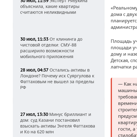
Эксперт Рябухина
30 июл, 11:59
объяснила, какие квартиры
«Реальному
считаются неликвидными
дома с дву
планируетс
администра
От клининга до
30 июл, 11:33
Площадь уча
чистовой отделки: СМУ-88
площади уч
расширило возможности
дому и наз
мобильного приложения
Детская, с
лапчатки р
Остались активы в
28 июл, 04:37
Лондоне? Почему иск Суяргулова к
Фаттаховым не вышел за пределы
— Как н
РФ
машины,
требова
времени
строите
Минус бриллиант и
27 июл, 13:30
предусм
дом: суд Казани постановил
квартир
взыскать активы Энгеля Фаттахова
гости, 
и Ко на 620 млн
стилоба