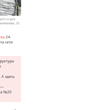
его со дня
алямомва, 33.
тва
24-
та сети
руктура
и
 А здесь
 —
ма №20