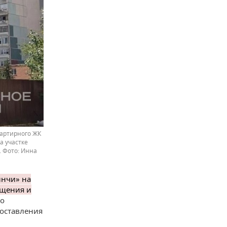
вартирного ЖК
а участке
.
Инна
инчи» на
бщения и
го
доставления