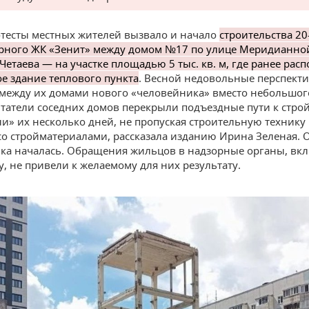
тесты местных жителей вызвало и начало
строительства 20
рного ЖК «Зенит» между домом №17 по улице Меридианно
Четаева — на участке площадью 5 тыс. кв. м, где ранее рас
е здание теплового пункта
. Весной недовольные перспект
между их домами нового «человейника» вместо небольшог
итатели соседних домов перекрыли подъездные пути к строй
и» их несколько дней, не пропуская строительную технику
со стройматериалами, рассказала изданию Ирина Зеленая. 
йка началась. Обращения жильцов в надзорные органы, вк
у, не привели к желаемому для них результату.