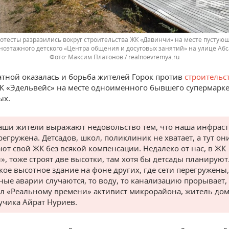
отесты разразились вокруг строительства ЖК «Давинчи» на месте пустующ
ноэтажного детского «Центра общения и досуговых занятий» на улице Абс
Максим Платонов / realnoevremya.ru
атной оказалась и борьба жителей Горок против
строительс
К «Эдельвейс» на месте одноименного бывшего супермарке
ых.
аши жители выражают недовольство тем, что наша инфраст
регружена. Детсадов, школ, поликлиник не хватает, а тут он
ют свой ЖК без всякой компенсации. Недалеко от нас, в ЖК
», тоже строят две высотки, там хотя бы детсады планируют.
акое высотное здание на фоне других, где сети перегружены,
ные аварии случаются, то воду, то канализацию прорывает,
ал «Реальному времени» активист микрорайона, житель до
Фучика Айрат Нуриев.