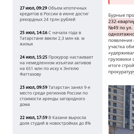
Объем ипотечных
27 июл, 09:29
кредитов в России в июне достиг
Бурные про
рекордных 24 трлн рублей
232-кварти
№49 по ул. 
С начала года в
25 июл, 14:16
одноэтажно
Татарстане ввели 2,3 млн кв. м
появления 
жилья
участка об
«удерживал
Прокурор настаивает
24 июл, 15:25
грузовики 
на немедленном изъятии активов
итоге стро
на 651 млн по иску к Энгелю
прокуратур
Фаттахову
Татарстан занял 9-е
23 июл, 09:59
место среди регионов России по
стоимости аренды загородного
дома
В Казани выросла
22 июл, 17:59
доля студий в новостройках до 8%