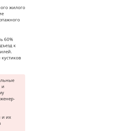
ного жилого
ие
оэтажного
ть 60%
дъезд к
илей.
и кустиков
ельные
 и
му
нженер-
 и их
в