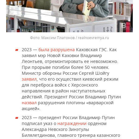
Максим Платонов / realnoevremya.ru
2023 —
была разрушена
Каховская ГЭС. Как
заявил мэр Новой Каховки Владимир
Леонтьев, отремонтировать ее невозможно.
При прорыве погибли более 50 человек.
Министр обороны России Сергей Шойгу
заявил
, что его осуществил киевский режим
для переброса войск с Херсонского
направления в район наступательных
действий. Президент России Владимир Путин
назвал
разрушения плотины «варварской
акцией».
2023 — президент России Владимир Путин
подписал указ о
награждении
орденом
Александра Невского Зинэтулы
Билялетдинова, главного тренера казанского