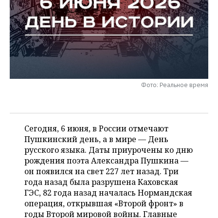
НЕФТЕХИМИЯ
РОЗНИЧНАЯ ТОРГОВЛЯ
НОВОСТИ ТЕХНОЛОГИЙ
МЕРОПРИЯТИЯ
НЕФТЬ
ТРАНСПОРТ
IT
НОВОСТИ МЕРОПРИЯТИЙ
СПОРТ
ОПК
УСЛУГИ
МЕДИА
ВЫЕЗДНАЯ РЕДАКЦИЯ
НОВОСТИ СПОРТА
ОБЩЕСТВО
ЭНЕРГЕТИКА
ТЕЛЕКОММУНИКАЦИИ
БИЗНЕС-БРАНЧИ
ФУТБОЛ
НОВОСТИ ОБЩЕСТВА
ФОТОГАЛЕРЕЯ
Фото: Реальное время
ONLINE-КОНФЕРЕНЦИИ
ХОККЕЙ
ВЛАСТЬ
СЮЖЕТЫ
Сегодня, 6 июня, в России отмечают
ОТКРЫТАЯ ЛЕКЦИЯ
БАСКЕТБОЛ
ИНФРАСТРУКТУРА
СПРАВОЧНИК
Пушкинский день, а в мире — День
русского языка. Даты приурочены ко дню
ВОЛЕЙБОЛ
ИСТОРИЯ
СПИСОК ПЕРСОН
ПОЛНАЯ ВЕРСИЯ
рождения поэта Александра Пушкина —
он появился на свет 227 лет назад. Три
КИБЕРСПОРТ
КУЛЬТУРА
СПИСОК КОМПАНИЙ
года назад была разрушена Каховская
ГЭС, 82 года назад началась Нормандская
ФИГУРНОЕ КАТАНИЕ
МЕДИЦИНА
операция, открывшая «Второй фронт» в
годы Второй мировой войны. Главные