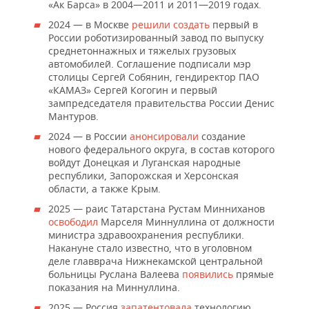
«Ак Барса» в 2004—2011 и 2011—2019 годах.
2024 — в Москве
решили создать
первый в
России роботизированный завод по выпуску
среднетоннажных и тяжелых грузовых
автомобилей. Соглашение подписали мэр
столицы Сергей Собянин, гендиректор ПАО
«КАМАЗ» Сергей Когогин и первый
зампредседателя правительства России Денис
Мантуров.
2024 — в России
анонсировали
создание
нового федерального округа, в состав которого
войдут Донецкая и Луганская народные
республики, Запорожская и Херсонская
области, а также Крым.
2025 — раис Татарстана Рустам Минниханов
освободил
Марселя Миннуллина от должности
министра здравоохранения республики.
Накануне стало известно, что в уголовном
деле главврача Нижнекамской центральной
больницы Руслана Валеева
появились
прямые
показания на Миннуллина.
2025 — Россия
запатентовала
технологию,