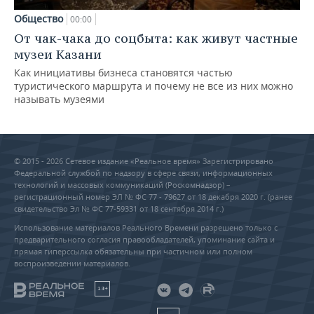
Общество
00:00
От чак-чака до соцбыта: как живут частные
музеи Казани
Как инициативы бизнеса становятся частью
туристического маршрута и почему не все из них можно
называть музеями
© 2015 - 2026 Сетевое издание «Реальное время» Зарегистрировано
Федеральной службой по надзору в сфере связи, информационных
технологий и массовых коммуникаций (Роскомнадзор) –
регистрационный номер ЭЛ № ФС 77 - 79627 от 18 декабря 2020 г. (ранее
свидетельство Эл № ФС 77-59331 от 18 сентября 2014 г.)
Использование материалов Реального Времени разрешено только с
предварительного согласия правообладателей, упоминание сайта и
прямая гиперссылка обязательны при частичном или полном
воспроизведении материалов.
18+