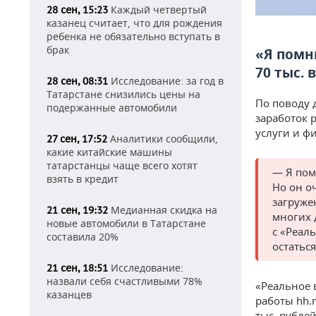
Каждый четвертый
28 сен, 15:23
казанец считает, что для рождения
ребенка не обязательно вступать в
брак
«Я помн
70 тыс. 
Исследование: за год в
28 сен, 08:31
Татарстане снизились цены на
По поводу 
подержанные автомобили
заработок 
услуги и ф
Аналитики сообщили,
27 сен, 17:52
какие китайские машины
татарстанцы чаще всего хотят
— Я пом
взять в кредит
Но он о
загруже
Медианная скидка на
21 сен, 19:32
многих 
новые автомобили в Татарстане
с «Реал
составила 20%
остатьс
Исследование:
21 сен, 18:51
назвали себя счастливыми 78%
«Реальное 
казанцев
работы hh.r
тыс. рубле