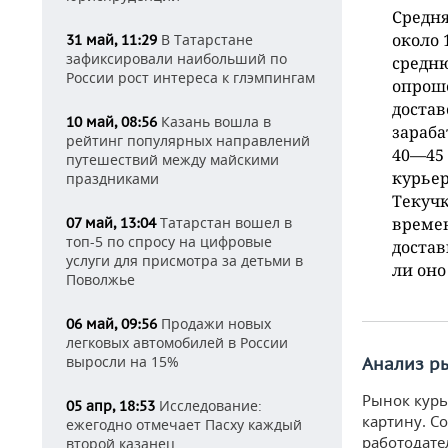
Средня
около 
В Татарстане
31 май, 11:29
зафиксировали наибольший по
средню
России рост интереса к глэмпингам
опрош
достав
Казань вошла в
10 май, 08:56
зараба
рейтинг популярных направлений
40—45 
путешествий между майскими
курьер
праздниками
Текучк
Татарстан вошел в
времен
07 май, 13:04
топ-5 по спросу на цифровые
достав
услуги для присмотра за детьми в
ли оно
Поволжье
Продажи новых
06 май, 09:56
легковых автомобилей в России
выросли на 15%
Анализ р
Рынок курь
Исследование:
05 апр, 18:53
картину. С
ежегодно отмечает Пасху каждый
работодател
второй казанец