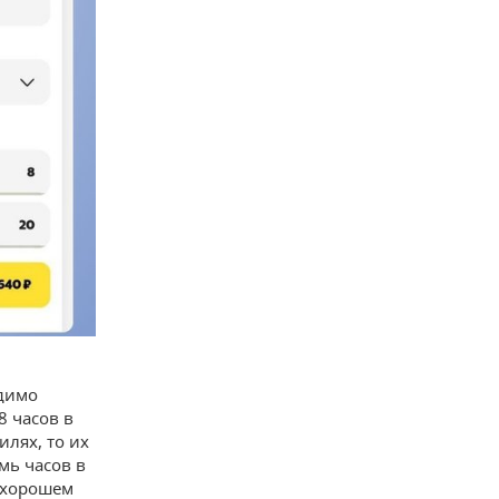
одимо
8 часов в
илях, то их
мь часов в
и хорошем