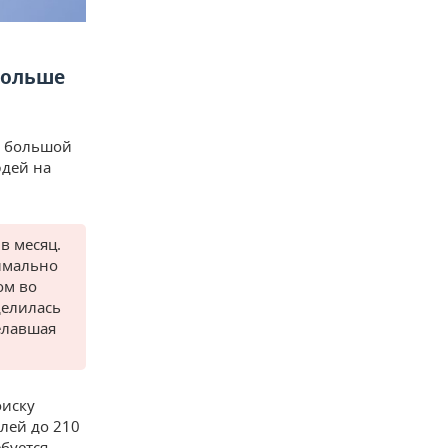
больше
о большой
юдей на
в месяц.
симально
ом во
делилась
елавшая
оиску
блей до 210
буется.