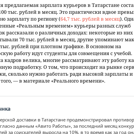
я предлагаемая зарплата курьеров в Татарстане сост
100 тыс. рублей в месяц. Это практически вдвое прев
ю зарплату по региону (
64,7 тыс. рублей в месяц
). Од
енные «Реальным временем» курьеры разных служб
ок рассказали о различных доходах: некоторые из них
тывали 70 тыс. рублей в месяц, другие упоминают м
тыс. рублей при плотном графике. В основном на
скую работу идут студенты для совмещения с учебой.
а кадров велика, многие рассматривают эту работу к
ную подработку. О том, что происходит на рынке сер
ки, сколько нужно работать ради высокой зарплаты и
 того, — в материале «Реального времени».
ынка
ерской доставки в Татарстане продемонстрировал противо
огласно данным «Авито Работы», за последний месяц конку
ей за соискателей выросла на 10%, в то время как за год он