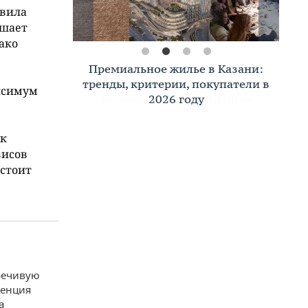
авила
ышает
нако
Премиальное жилье в Казани:
тренды, критерии, покупатели в
аксимум
2026 году
ак
висов
 стоит
речивую
ренция
а