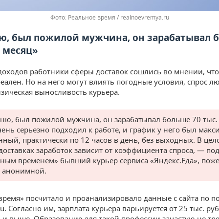
Реальное время / realnoevremya.ru
ю, был пожилой мужчина, он зарабатывал 
в месяц»
доходов работники сферы доставок сошлись во мнении, чт
реален. Но на него могут влиять погодные условия, спрос л
изическая выносливость курьера.
ню, был пожилой мужчина, он зарабатывал больше 70 тыс. 
чень серьезно подходил к работе, и график у него был мак
нный, практически по 12 часов в день, без выходных. В цел
доставках заработок зависит от коэффициента спроса, — по
ьным временем» бывший курьер сервиса «Яндекс.Еда», пож
я анонимной.
время» посчитало и проанализировало данные с сайта по п
u. Согласно им, зарплата курьера варьируется от 25 тыс. ру
й и выше. Образование для такой профессии зачастую не тре