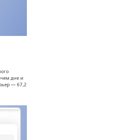
ного
очем дне и
урьер — 67,2