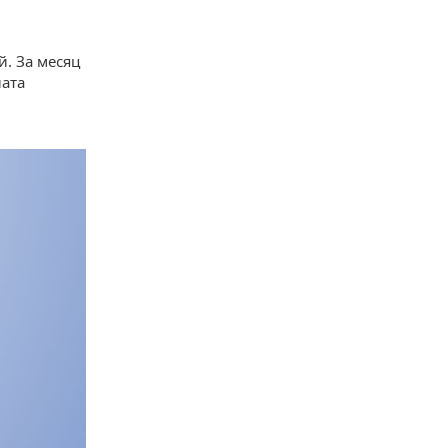
й. За месяц
лата