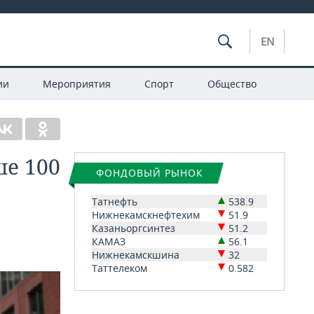
EN
ии
Мероприятия
Спорт
Общество
ше 100
ФОНДОВЫЙ РЫНОК
Татнефть
538.9
Нижнекамскнефтехим
51.9
Казаньоргсинтез
51.2
КАМАЗ
56.1
Нижнекамскшина
32
Таттелеком
0.582