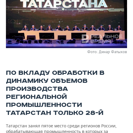
НЕФТЕХИМИЯ
РОЗНИЧНАЯ ТОРГОВЛЯ
НОВОСТИ ТЕХНОЛОГИЙ
МЕРОПРИЯТИЯ
НЕФТЬ
ТРАНСПОРТ
IT
НОВОСТИ МЕРОПРИЯТИЙ
СПОРТ
ОПК
УСЛУГИ
МЕДИА
ВЫЕЗДНАЯ РЕДАКЦИЯ
НОВОСТИ СПОРТА
ОБЩЕСТВО
ЭНЕРГЕТИКА
ТЕЛЕКОММУНИКАЦИИ
БИЗНЕС-БРАНЧИ
ФУТБОЛ
НОВОСТИ ОБЩЕСТВА
ФОТОГАЛЕРЕЯ
Фото: Динар Фатыхов
ONLINE-КОНФЕРЕНЦИИ
ХОККЕЙ
ВЛАСТЬ
СЮЖЕТЫ
ПО ВКЛАДУ ОБРАБОТКИ В
ОТКРЫТАЯ ЛЕКЦИЯ
БАСКЕТБОЛ
ИНФРАСТРУКТУРА
СПРАВОЧНИК
ДИНАМИКУ ОБЪЕМОВ
ПРОИЗВОДСТВА
ВОЛЕЙБОЛ
ИСТОРИЯ
СПИСОК ПЕРСОН
ПОЛНАЯ ВЕРСИЯ
РЕГИОНАЛЬНОЙ
ПРОМЫШЛЕННОСТИ
КИБЕРСПОРТ
КУЛЬТУРА
СПИСОК КОМПАНИЙ
ТАТАРСТАН ТОЛЬКО 28-Й
ФИГУРНОЕ КАТАНИЕ
МЕДИЦИНА
Татарстан занял пятое место среди регионов России,
обрабатывающая промышленность в которых за