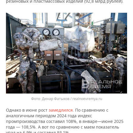
резиновых и пластмассовых изделий (92,8 млрд рублей).
Динар Фатыхов / realnoevremya.ru
Однако в июне рост
замедлился
. По сравнению с
аналогичным периодом 2024 года индекс
промпроизводства составил 108%, в январе—июне 2025
года — 108,5%. А вот по сравнению с маем показатель
упал на 6,9% и составил 93,1%.