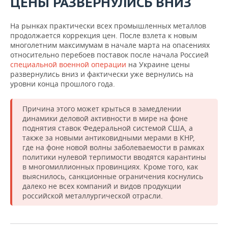
ЦЕНЫ РАЗВЕРНУЛИСЬ ВНИЗ
ВОДНЫЕ ВИДЫ СПОРТА
ОБРАЗОВАНИЕ
ХОККЕЙ С МЯЧОМ
ПРОИСШЕСТВИЯ
На рынках практически всех промышленных металлов
продолжается коррекция цен. После взлета к новым
многолетним максимумам в начале марта на опасениях
относительно перебоев поставок после начала Россией
специальной военной операции
на Украине цены
развернулись вниз и фактически уже вернулись на
уровни конца прошлого года.
Причина этого может крыться в замедлении
динамики деловой активности в мире на фоне
поднятия ставок Федеральной системой США, а
также за новыми антиковидными мерами в КНР,
где на фоне новой волны заболеваемости в рамках
политики нулевой терпимости вводятся карантины
в многомиллионных провинциях. Кроме того, как
выяснилось, санкционные ограничения коснулись
далеко не всех компаний и видов продукции
российской металлургической отрасли.