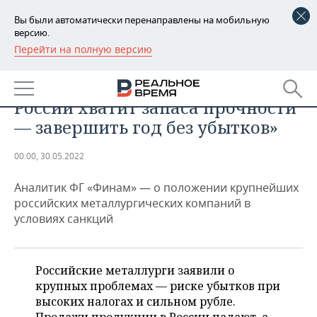
Вы были автоматически перенаправлены на мобильную
версию.
Перейти на полную версию
РЕГИОНЫ
ПРОМЫШЛЕННОСТЬ
Алексей Калачев: «Металлургам
БАШКОРТОСТАН
НОВОСТИ
России хватит запаса прочности
ТАТАРСТАН
АНАЛИТИКА
— завершить год без убытков»
УДМУРТИЯ
НОВОСТИ АНАЛИТИКИ
ЭКОНОМИКА
00:00, 30.05.2022
ДЕКЛАРАЦИИ О ДОХОДАХ
НОВОСТИ ЭКОНОМИКИ
ПРОМЫШЛЕННОСТЬ
Аналитик ФГ «Финам» — о положении крупнейших
российских металлургических компаний в
КОРОЛИ ГОСЗАКАЗА ПФО
ФИНАНСЫ
НОВОСТИ
НЕДВИЖИМОСТЬ
условиях санкций
ПРОМЫШЛЕННОСТИ
ВУЗЫ ТАТАРСТАНА
БАНКИ
НОВОСТИ НЕДВИЖИМОСТИ
АВТО
АГРОПРОМ
Российские металлурги заявили о
КОМУ ПРИНАДЛЕЖАТ
БЮДЖЕТ
НОВОСТИ АВТО
БИЗНЕС
крупных проблемах — риске убытков при
ТОРГОВЫЕ ЦЕНТРЫ
МАШИНОСТРОЕНИЕ
ТАТАРСТАНА
высоких налогах и сильном рубле.
ИНВЕСТИЦИИ
НОВОСТИ БИЗНЕСА
ТЕХНОЛОГИИ