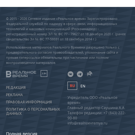
© 2015 - 2026 Сетевое издание «Реальное время» Зарегистрировано
Федеральной службой по надзору в сфере связи, информационных
технологий и массовых коммуникаций (Роскомнадзор) –
регистрационный номер ЭЛ № ФС 77 - 79627 от 18 декабря 2020 г. (ранее
свидетельство Эл № ФС 77-59331 от 18 сентября 2014 г.)
Использование материалов Реального Времени разрешено только с
предварительного согласия правообладателей, упоминание сайта и
прямая гиперссылка обязательны при частичном или полном
воспроизведении материалов.
18+
RU
EN
РЕДАКЦИЯ
РЕКЛАМА
Учредитель ООО «Реальное
ПРАВОВАЯ ИНФОРМАЦИЯ
время»
Главный редактор Саушина А.А.
ПОЛИТИКА О ПЕРСОНАЛЬНЫХ
Телефон редакции: +7 (843) 222-
ДАННЫХ
90-80
info@realnoevremya.ru
Полная версия