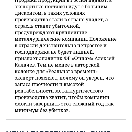
Продажи продукции в России падают, а
НЕФТЕХИМИЯ
экспортные поставки идут с большим
РОЗНИЧНАЯ ТОРГОВЛЯ
НОВОСТИ ТЕХНОЛОГИЙ
МЕРОПРИЯТИЯ
дисконтом, в таких условиях
НЕФТЬ
производство стали в стране упадет, а
ТРАНСПОРТ
IT
НОВОСТИ МЕРОПРИЯТИЙ
СПОРТ
отрасль станет убыточной,
ОПК
предупреждают крупнейшие
УСЛУГИ
МЕДИА
ВЫЕЗДНАЯ РЕДАКЦИЯ
НОВОСТИ СПОРТА
ОБЩЕСТВО
металлургические компании. Положение
ЭНЕРГЕТИКА
в отрасли действительно непростое и
ТЕЛЕКОММУНИКАЦИИ
БИЗНЕС-БРАНЧИ
ФУТБОЛ
НОВОСТИ ОБЩЕСТВА
господдержка не будет лишней,
ФОТОГАЛЕРЕЯ
признает аналитик ФГ «Финам» Алексей
Калачев. Тем не менее в авторской
ONLINE-КОНФЕРЕНЦИИ
ХОККЕЙ
ВЛАСТЬ
СЮЖЕТЫ
колонке для «Реального времени»
эксперт поясняет, почему он уверен, что
ОТКРЫТАЯ ЛЕКЦИЯ
БАСКЕТБОЛ
ИНФРАСТРУКТУРА
СПРАВОЧНИК
запаса прочности и высокой
рентабельности металлургического
ВОЛЕЙБОЛ
ИСТОРИЯ
СПИСОК ПЕРСОН
ПОЛНАЯ ВЕРСИЯ
производства хватит, чтобы компании
смогли завершить этот сложный год как
КИБЕРСПОРТ
КУЛЬТУРА
СПИСОК КОМПАНИЙ
минимум без убытков.
ФИГУРНОЕ КАТАНИЕ
МЕДИЦИНА