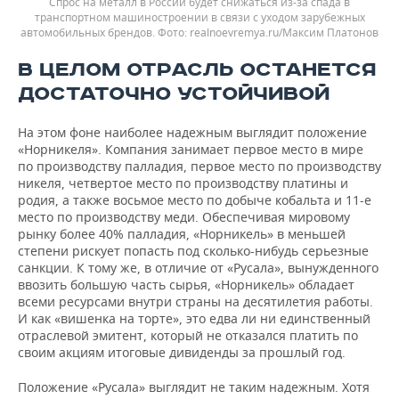
Спрос на металл в России будет снижаться из-за спада в
транспортном машиностроении в связи с уходом зарубежных
автомобильных брендов.
realnoevremya.ru/Максим Платонов
В ЦЕЛОМ ОТРАСЛЬ ОСТАНЕТСЯ
ДОСТАТОЧНО УСТОЙЧИВОЙ
На этом фоне наиболее надежным выглядит положение
«Норникеля». Компания занимает первое место в мире
по производству палладия, первое место по производству
никеля, четвертое место по производству платины и
родия, а также восьмое место по добыче кобальта и 11-е
место по производству меди. Обеспечивая мировому
рынку более 40% палладия, «Норникель» в меньшей
степени рискует попасть под сколько-нибудь серьезные
санкции. К тому же, в отличие от «Русала», вынужденного
ввозить большую часть сырья, «Норникель» обладает
всеми ресурсами внутри страны на десятилетия работы.
И как «вишенка на торте», это едва ли ни единственный
отраслевой эмитент, который не отказался платить по
своим акциям итоговые дивиденды за прошлый год.
Положение «Русала» выглядит не таким надежным. Хотя