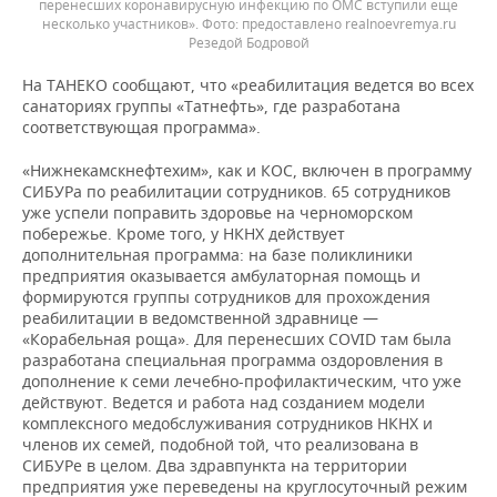
перенесших коронавирусную инфекцию по ОМС вступили еще
несколько участников». Фото: предоставлено realnoevremya.ru
Резедой Бодровой
На ТАНЕКО сообщают, что «реабилитация ведется во всех
санаториях группы «Татнефть», где разработана
соответствующая программа».
«Нижнекамскнефтехим», как и КОС, включен в программу
СИБУРа по реабилитации сотрудников. 65 сотрудников
уже успели поправить здоровье на черноморском
побережье. Кроме того, у НКНХ действует
дополнительная программа: на базе поликлиники
предприятия оказывается амбулаторная помощь и
формируются группы сотрудников для прохождения
реабилитации в ведомственной здравнице —
«Корабельная роща». Для перенесших COVID там была
разработана специальная программа оздоровления в
дополнение к семи лечебно-профилактическим, что уже
действуют. Ведется и работа над созданием модели
комплексного медобслуживания сотрудников НКНХ и
членов их семей, подобной той, что реализована в
СИБУРе в целом. Два здравпункта на территории
предприятия уже переведены на круглосуточный режим