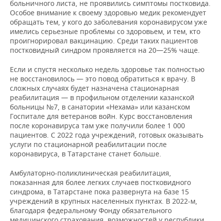
больничного листа, не проявились симптомы постковида.
Особое внимание к своему здоровью медик рекомендует
обращать тем, у кого до заболевания коронавирусом уже
имелись серьезные проблемы со здоровьем, и тем, кто
проигнорировал вакцинацию. Среди таких пациентов
постковидный синдром проявляется на 20—25% чаще.
Если и спустя несколько недель здоровье так полностью
не восстановилось — это повод обратиться к врачу. В
сложных случаях будет назначена стационарная
реабилитация — в профильном отделении казанской
больницы №7, в санатории «Нехама» или казанском
Госпитале для ветеранов войн. Курс восстановления
после коронавируса там уже получили более 1 000
пациентов. С 2022 года учреждений, готовых оказывать
услуги по стационарной реабилитации после
коронавируса, в Татарстане станет больше.
Амбулаторно-поликлиническая реабилитация,
показанная для более легких случаев постковидного
синдрома, в Татарстане пока развернута на базе 15
учреждений в крупных населенных пунктах. В 2022-м,
благодаря федеральному Фонду обязательного
медицинского страхования, возможностей у республики