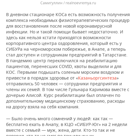
Самигуллин / realnoevremya.ru
В дневном стационаре КОСа есть возможность получения
комплекса необходимых физиотерапевтических процедур
для восстановления после новой коронавирусной
инфекции. Но и такой помощи бывает недостаточно. И
здесь как нельзя кстати приходятся возможности
корпоративного центра оздоровления, который есть у
СИБУРа на черноморском побережье, в Анапе, а теперь
стал доступен и сотрудникам предприятий в Татарстане.
В пандемию центр переключился на реабилитацию
пациентов, перенесших COVID, квоты выделили и для
КОС. Первыми подышать соленым морским воздухом и
привести в порядок здоровье от «
Казаньоргсинтеза
»
отправились 50 человек — сотрудники предприятия и
члены их семей. В том числе Гульнара Каримова вместе с
дочерью Алисой. Курс реабилитации был оплачен по
дополнительному медицинскому страхованию, расходы
на дорогу взяла на себя компания.
— Было очень много сомнений у людей: как так —
бесплатно ехать в Анапу, в КЦО «СИБУР-Юг» на 2 недели
вместе с семьей — муж, жена, дети. Кто-то так и не
поверил, кто-то не смог по тем или иным