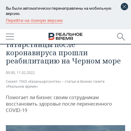
Вы были автоматически перенаправлены на мобильную
версию.
Перейти на полную версию
РЕГИОНЫ
ПРОМЫШЛЕННОСТЬ
В Анапу — бесплатно:
БАШКОРТОСТАН
НОВОСТИ
татарстанцы после
ТАТАРСТАН
АНАЛИТИКА
коронавируса прошли
реабилитацию на Черном море
УДМУРТИЯ
НОВОСТИ АНАЛИТИКИ
ЭКОНОМИКА
00:00, 11.02.2022
ДЕКЛАРАЦИИ О ДОХОДАХ
НОВОСТИ ЭКОНОМИКИ
ПРОМЫШЛЕННОСТЬ
Сюжет:
ПАО «Казаньоргсинтез» – статьи в бизнес-газете
«Реальное время»
КОРОЛИ ГОСЗАКАЗА ПФО
ФИНАНСЫ
НОВОСТИ
НЕДВИЖИМОСТЬ
ПРОМЫШЛЕННОСТИ
Помогает ли бизнес своим сотрудникам
ВУЗЫ ТАТАРСТАНА
БАНКИ
НОВОСТИ НЕДВИЖИМОСТИ
АВТО
восстановить здоровье после перенесенного
АГРОПРОМ
COVID-19
КОМУ ПРИНАДЛЕЖАТ
БЮДЖЕТ
НОВОСТИ АВТО
БИЗНЕС
ТОРГОВЫЕ ЦЕНТРЫ
МАШИНОСТРОЕНИЕ
ТАТАРСТАНА
ИНВЕСТИЦИИ
НОВОСТИ БИЗНЕСА
ТЕХНОЛОГИИ