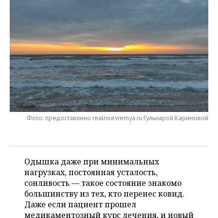
НЕФТЕХИМИЯ
РОЗНИЧНАЯ ТОРГОВЛЯ
НОВОСТИ ТЕХНОЛОГИЙ
МЕРОПРИЯТИЯ
НЕФТЬ
ТРАНСПОРТ
IT
НОВОСТИ МЕРОПРИЯТИЙ
СПОРТ
ОПК
УСЛУГИ
МЕДИА
ВЫЕЗДНАЯ РЕДАКЦИЯ
НОВОСТИ СПОРТА
ОБЩЕСТВО
ЭНЕРГЕТИКА
ТЕЛЕКОММУНИКАЦИИ
БИЗНЕС-БРАНЧИ
ФУТБОЛ
НОВОСТИ ОБЩЕСТВА
ФОТОГАЛЕРЕЯ
ONLINE-КОНФЕРЕНЦИИ
ХОККЕЙ
ВЛАСТЬ
СЮЖЕТЫ
Фото: предоставлено realnoevremya.ru Гульнарой Каримовой
ОТКРЫТАЯ ЛЕКЦИЯ
БАСКЕТБОЛ
ИНФРАСТРУКТУРА
СПРАВОЧНИК
ВОЛЕЙБОЛ
ИСТОРИЯ
СПИСОК ПЕРСОН
ПОЛНАЯ ВЕРСИЯ
Одышка даже при минимальных
нагрузках, постоянная усталость,
КИБЕРСПОРТ
КУЛЬТУРА
СПИСОК КОМПАНИЙ
сонливость — такое состояние знакомо
большинству из тех, кто перенес ковид.
ФИГУРНОЕ КАТАНИЕ
МЕДИЦИНА
Даже если пациент прошел
медикаментозный курс лечения, и новый