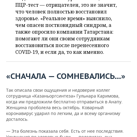
ВОДНЫЕ ВИДЫ СПОРТА
ОБРАЗОВАНИЕ
ПЦР-тест — отрицателен, это не значит,
что человек полностью восстановил
ХОККЕЙ С МЯЧОМ
ПРОИСШЕСТВИЯ
здоровье. «Реальное время» выяснило,
чем опасен постковидный синдром, а
также опросило компании Татарстана:
помогают ли они своим сотрудникам
восстановиться после перенесенного
COVID-19, и если да, то как именно.
«СНАЧАЛА — СОМНЕВАЛИСЬ…»
Так описала свои ощущения и недоверие коллег
сотрудница «Казаньоргсинтеза» Гульнара Каримова,
когда им предложили бесплатно отправиться в Анапу.
Женщина проболела весь октябрь. Коварный
коронавирус ударил по легким, да и всему организму
досталось.
— Эта болезнь показала себя. Есть от нее последствия.
Ухудшения по здоровью были, — поделилась она