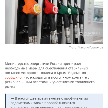
НЕФТЕХИМИЯ
РОЗНИЧНАЯ ТОРГОВЛЯ
НОВОСТИ ТЕХНОЛОГИЙ
МЕРОПРИЯТИЯ
НЕФТЬ
ТРАНСПОРТ
IT
НОВОСТИ МЕРОПРИЯТИЙ
СПОРТ
ОПК
УСЛУГИ
МЕДИА
ВЫЕЗДНАЯ РЕДАКЦИЯ
НОВОСТИ СПОРТА
ОБЩЕСТВО
ЭНЕРГЕТИКА
ТЕЛЕКОММУНИКАЦИИ
БИЗНЕС-БРАНЧИ
ФУТБОЛ
НОВОСТИ ОБЩЕСТВА
ФОТОГАЛЕРЕЯ
Фото: Максим Платонов
ONLINE-КОНФЕРЕНЦИИ
ХОККЕЙ
ВЛАСТЬ
СЮЖЕТЫ
Министерство энергетики России принимает
ОТКРЫТАЯ ЛЕКЦИЯ
БАСКЕТБОЛ
ИНФРАСТРУКТУРА
СПРАВОЧНИК
необходимые меры для обеспечения стабильных
поставок моторного топлива в Крым. Ведомство
ВОЛЕЙБОЛ
ИСТОРИЯ
СПИСОК ПЕРСОН
ПОЛНАЯ ВЕРСИЯ
сообщило
, что находится в постоянном контакте с
региональными властями и участниками топливного
КИБЕРСПОРТ
КУЛЬТУРА
СПИСОК КОМПАНИЙ
рынка.
ФИГУРНОЕ КАТАНИЕ
МЕДИЦИНА
— В настоящее время вместе с профильными
ведомствами также прорабатываются
дополнительные решения, направленные на