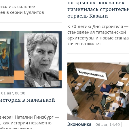
на крышах: как за век
азались сильнее
изменилась строитель
ев в серии буллитов
отрасль Казани
К 70-летию Дня строителя —
становления татарстанской
архитектуры и новые станд
качества жилья
01 авг, 00:00
история в маленькой
вчера» Наталии Гинзбург —
, как история незаметно
Экономика
06 авг, 14:40
 обычную жизнь