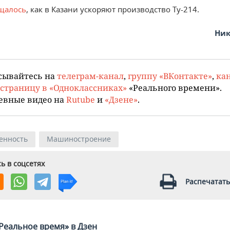
щалось
, как в Казани ускоряют производство Ту-214.
Ник
сывайтесь на
телеграм-канал
,
группу «ВКонтакте»
,
кан
страницу в «Одноклассниках»
«Реального времени».
евные видео на
Rutube
и
«Дзене»
.
енность
Машиностроение
ь в соцсетях
Распечатать
Реальное время» в Дзен