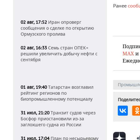
Ранее
сооб
Иран опроверг
02 авг, 17:52
сообщения о сделке по открытию
Ормузского пролива
Подпи
Семь стран ОПЕК+
02 авг, 16:33
MAX
и
решили увеличить добычу нефти с
сентября
Ежедн
Промышл
Татарстан возглавил
01 авг, 19:40
рейтинг регионов по
биопромышленному потенциалу
Поделитес
Транзит судов через
31 июл, 21:20
Босфор приостановили из-за
заглохшего судна из России
«
План по несырьевому
31 июл, 17:04