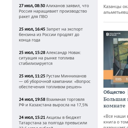
Алиханов заявил, что
27 июл, 08:30
Казанцы ок
Россия наращивает производство
альметьевц
ракет для ПВО
Запрет на экспорт
25 июл, 16:45
бензина из России продлят до
конца года
Александр Новак:
25 июл, 15:28
ситуация на рынке топлива
стабилизируется
Рустам Минниханов
25 июл, 11:25
— об уборочной кампании: «Вопрос
обеспечения топливом решен»
Общество
Большая 
Взаимная торговля
24 июл, 19:58
РФ и Казахстана выросла на 17,5%
комнате
«Все наши 
Акцизы в бюджет
24 июл, 15:21
книга о том
Татарстана за полгода превысили
разрушает