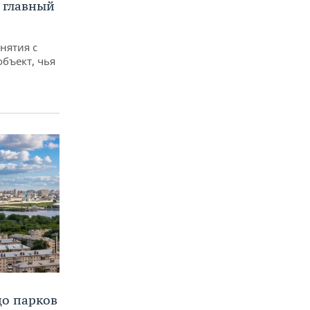
а главный
снятия с
объект, чья
до парков