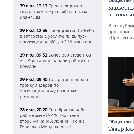
Общество
Ереван опроверг
29 июл, 13:12
Карьерны
слухи о замене российского газа
школьни
иранским
В республи
Предприятия СИБУРа
29 июл, 12:35
профориен
в Татарстане увеличили выпуск
«Професси
продукции на 6%, до 2,19 млн тонн
Более 300 студентов
29 июл, 09:52
из 19 регионов начали работу на
КАМАЗе
Татарстан вошел в
29 июл, 09:40
тройку лидеров по
инновационному развитию
регионов
Серебряный забег:
28 июл, 20:20
работники «ТАИФ-НК» стали
вторыми на юбилейной «Гонке
Общество
Героев» в Менделеевске
Театр Ка