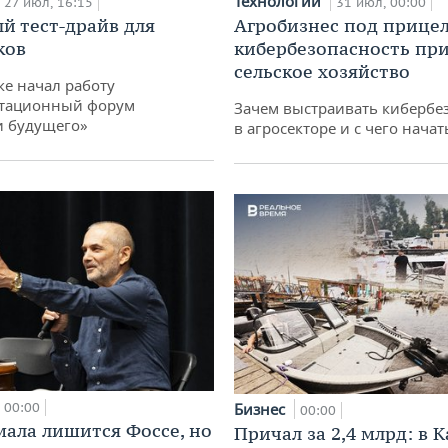
Технологии
27 июл, 16:15
31 июл, 00:00
й тест-драйв для
Агробизнес под прицел
ков
кибербезопасность при
сельское хозяйство
ке начал работу
тационный форум
Зачем выстраивать кибербе
и будущего»
в агросекторе и с чего начат
00:00
Бизнес
00:00
мала лишится Фоссе, но
Причал за 2,4 млрд: в 