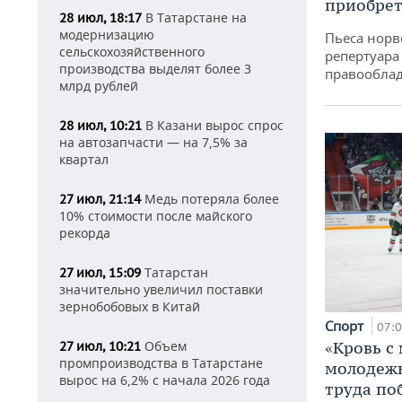
приобрет
В Татарстане на
28 июл, 18:17
модернизацию
Пьеса норв
сельскохозяйственного
репертуара
производства выделят более 3
правообла
млрд рублей
В Казани вырос спрос
28 июл, 10:21
на автозапчасти — на 7,5% за
квартал
Медь потеряла более
27 июл, 21:14
10% стоимости после майского
рекорда
Татарстан
27 июл, 15:09
значительно увеличил поставки
зернобобовых в Китай
Спорт
07:
«Кровь с
Объем
27 июл, 10:21
промпроизводства в Татарстане
молодежь
вырос на 6,2% с начала 2026 года
труда по