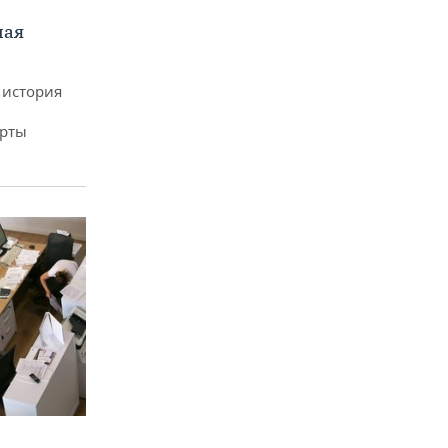
ная
 история
арты