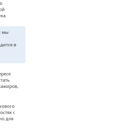
о
ой
ха.
и мы
дится в
ересе
стать
сажиров,
укового
остях с
но для