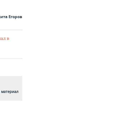
ита Егоров
ал в
 материал