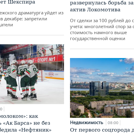
ет Шекспира
развернулась борьба з
актив Локомотива
ежского драматурга уйдет из
 в декабре: запретили
От сделки за 100 рублей до 
датели
учета: многолетний спор за 
стоимость намного выше
государственной оценки
00
 молоком»: как
 «Ак Барса» не без
Недвижимость
08:00
бедила «Нефтяник»
От первого соцгорода 