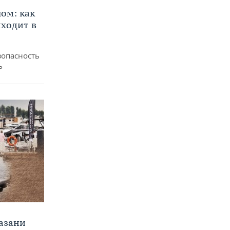
ом: как
ходит в
зопасность
ь
Казани