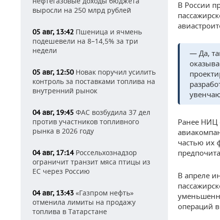
нефтегазовые доходы бюджета
В России п
выросли на 250 млрд рублей
пассажирск
авиастроит
Пшеница и ячмень
05 авг, 13:42
подешевели на 8–14,5% за три
недели
— Да, т
оказыва
Новак поручил усилить
05 авг, 12:50
проекти
контроль за поставками топлива на
разрабо
внутренний рынок
увенчаю
ФАС возбудила 37 дел
04 авг, 19:45
Ранее НИЦ 
против участников топливного
рынка в 2026 году
авиакомпан
частью их 
предпочит
Россельхознадзор
04 авг, 17:14
ограничит транзит мяса птицы из
ЕС через Россию
В апреле и
пассажирск
«Газпром нефть»
04 авг, 13:43
уменьшенны
отменила лимиты на продажу
операций в
топлива в Татарстане