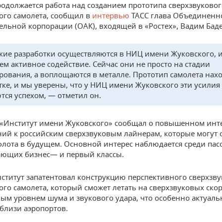
родолжается работа над созданием прототипа сверхзвуковог
ого самолета, сообщил в
интервью
ТАСС глава Объединенн
ельной корпорации (ОАК), входящей в «Ростех», Вадим Баде
акие разработки осуществляются в НИЦ имени Жуковского, 
ем активное содействие. Сейчас они не просто на стадии
рования, а воплощаются в металле. Прототип самолета нахо
тке, и мы уверены, что у НИЦ имени Жуковского эти усилия
тся успехом, — отметил он.
«Институт имени Жуковского» сообщал о повышенном инт
ий к российским сверхзвуковым лайнерам, которые могут 
флота в будущем. Основной интерес наблюдается среди пас
ающих бизнес— и первый классы.
нститут запатентовал конструкцию перспективного сверхзв
ого самолета, который сможет летать на сверхзвуковых скор
м уровнем шума и звукового удара, что особенно актуаль
близи аэропортов.