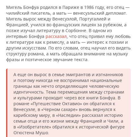
Мигель Бонфуа родился в Париже в 1986 году, его отец —
чилийский писатель, а мать — венесуэльский дипломат.
Мигель вырос между Венесуэлой, Португалией и
Францией, учился во французских лицеях за рубежом, а
позже изучал литературу в Сорбонне. В одном из
интервью Бонфуа
рассказал
, что отец привил ему любовь
к литературе как к ремеслу, а мать — интерес к поэзии и
другим искусствам. По его словам, отец научил его видеть
структуру романа, а мать обращала внимание на музыку
фразы и поэтическое звучание текста.
А еще он вырос в семье эмигрантов и изгнанников
и поэтому никогда не воспринимал национальные
границы как нечто определяющее человеческую
идентичность. Тема перемещения между странами
и культурами проходит через все книги Бонфуа. В
романе «Путешествие Октавио» он обратился к
Венесуэле, в «Черном сахаре» вновь вернулся к
карибскому миру, в «Наследии» рассказал историю
семьи отца и его жизни между Францией и Чили, а
в «Изобретателе» обратился к исторической фигуре
Огюстена Мушо.