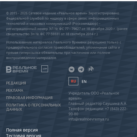
© 2015 - 2026 Сетевое издание «Реальное время» Зарегистрировано
Федеральной службой по надзору в сфере связи, информационных
технологий и массовых коммуникаций (Роскомнадзор) –
регистрационный номер ЭЛ № ФС 77 - 79627 от 18 декабря 2020 г. (ранее
свидетельство Эл № ФС 77-59331 от 18 сентября 2014 г.)
Использование материалов Реального Времени разрешено только с
предварительного согласия правообладателей, упоминание сайта и
прямая гиперссылка обязательны при частичном или полном
воспроизведении материалов.
18+
RU
EN
РЕДАКЦИЯ
РЕКЛАМА
Учредитель ООО «Реальное
ПРАВОВАЯ ИНФОРМАЦИЯ
время»
Главный редактор Саушина А.А.
ПОЛИТИКА О ПЕРСОНАЛЬНЫХ
Телефон редакции: +7 (843) 222-
ДАННЫХ
90-80
info@realnoevremya.ru
Полная версия
Тестовая версия