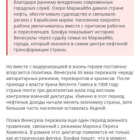
благодаря раннему внедрению современных
городских служб. Озеро Маракайбо давало стране
нефть, обеспечивало судоходство и связывало
регион с Карибским морем. Население озерного
района увеличивалось вместе с притоком рабочих
и переселенцев. Бонфуа показывает историю
Венесуэлы через судьбу семьи из Маракайбо,
города, который оказался в самом центре нефтяной
трансформации страны.
Но вместе с модернизацией в жизнь героев постоянно
вторгается политика. Венесуэла XX века пережила череду
авторитарных режимов, переворотов и кризисов. После
прихода к власти Хуана Висенте Гомеса в 1908 году
страна почти три десятилетия жила под жестким
контролем военной диктатуры. Именно в этот период
нефтяные доходы начали менять экономику страны, хотя
большая часть населения оставалась бедной.
Позже Венесуэла пережила еще один период военного
правления, связанный с режимом Маркоса Переса
Хименеса. В романе этот диктатор появляется не только
как историческая фигура. Бонфуа пишет, что в момент,