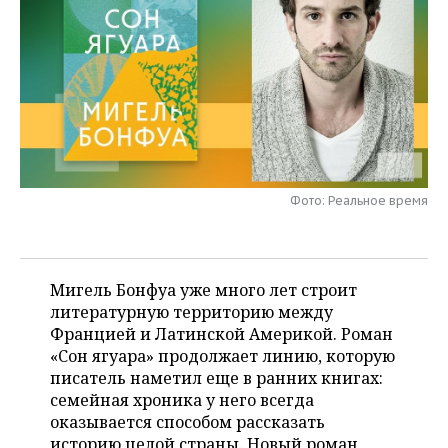
НЕФТЕХИМИЯ
РОЗНИЧНАЯ ТОРГОВЛЯ
НОВОСТИ ТЕХНОЛОГИЙ
МЕРОПРИЯТИЯ
НЕФТЬ
ТРАНСПОРТ
IT
НОВОСТИ МЕРОПРИЯТИЙ
СПОРТ
ОПК
УСЛУГИ
МЕДИА
ВЫЕЗДНАЯ РЕДАКЦИЯ
НОВОСТИ СПОРТА
ОБЩЕСТВО
ЭНЕРГЕТИКА
ТЕЛЕКОММУНИКАЦИИ
БИЗНЕС-БРАНЧИ
ФУТБОЛ
НОВОСТИ ОБЩЕСТВА
ФОТОГАЛЕРЕЯ
Фото: Реальное время
ONLINE-КОНФЕРЕНЦИИ
ХОККЕЙ
ВЛАСТЬ
СЮЖЕТЫ
ОТКРЫТАЯ ЛЕКЦИЯ
БАСКЕТБОЛ
ИНФРАСТРУКТУРА
СПРАВОЧНИК
Мигель Бонфуа уже много лет строит
литературную территорию между
ВОЛЕЙБОЛ
ИСТОРИЯ
СПИСОК ПЕРСОН
ПОЛНАЯ ВЕРСИЯ
Францией и Латинской Америкой. Роман
«Сон ягуара» продолжает линию, которую
КИБЕРСПОРТ
КУЛЬТУРА
СПИСОК КОМПАНИЙ
писатель наметил еще в ранних книгах:
семейная хроника у него всегда
ФИГУРНОЕ КАТАНИЕ
МЕДИЦИНА
оказывается способом рассказать
историю целой страны. Новый роман