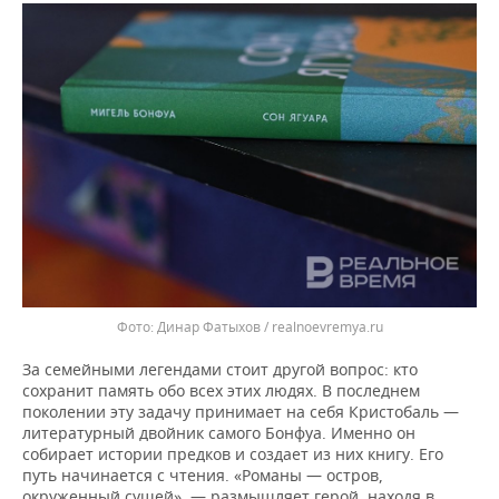
Динар Фатыхов / realnoevremya.ru
За семейными легендами стоит другой вопрос: кто
сохранит память обо всех этих людях. В последнем
поколении эту задачу принимает на себя Кристобаль —
литературный двойник самого Бонфуа. Именно он
собирает истории предков и создает из них книгу. Его
путь начинается с чтения. «Романы — остров,
окруженный сушей», — размышляет герой, находя в