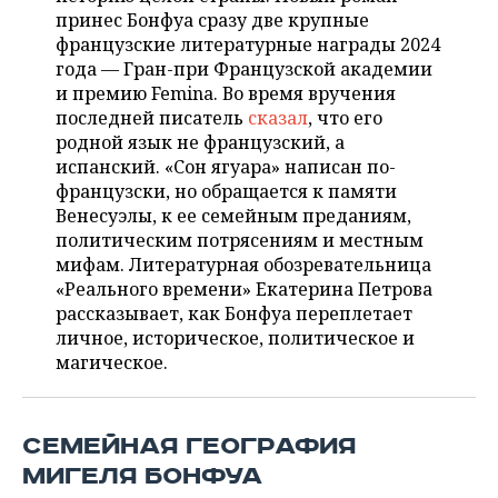
ВОДНЫЕ ВИДЫ СПОРТА
ОБРАЗОВАНИЕ
принес Бонфуа сразу две крупные
французские литературные награды 2024
ХОККЕЙ С МЯЧОМ
ПРОИСШЕСТВИЯ
года — Гран-при Французской академии
и премию Femina. Во время вручения
последней писатель
сказал
, что его
родной язык не французский, а
испанский. «Сон ягуара» написан по-
французски, но обращается к памяти
Венесуэлы, к ее семейным преданиям,
политическим потрясениям и местным
мифам. Литературная обозревательница
«Реального времени» Екатерина Петрова
рассказывает, как Бонфуа переплетает
личное, историческое, политическое и
магическое.
СЕМЕЙНАЯ ГЕОГРАФИЯ
МИГЕЛЯ БОНФУА