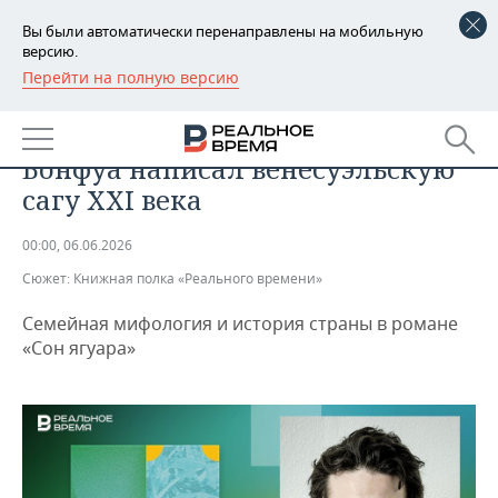
Вы были автоматически перенаправлены на мобильную
версию.
Перейти на полную версию
РЕГИОНЫ
ОБЩЕСТВО
Сон Венесуэлы: как Мигель
БАШКОРТОСТАН
НОВОСТИ
Бонфуа написал венесуэльскую
ТАТАРСТАН
АНАЛИТИКА
сагу XXI века
УДМУРТИЯ
НОВОСТИ АНАЛИТИКИ
ЭКОНОМИКА
00:00, 06.06.2026
Сюжет:
Книжная полка «Реального времени»
ДЕКЛАРАЦИИ О ДОХОДАХ
НОВОСТИ ЭКОНОМИКИ
ПРОМЫШЛЕННОСТЬ
Семейная мифология и история страны в романе
КОРОЛИ ГОСЗАКАЗА ПФО
ФИНАНСЫ
НОВОСТИ
НЕДВИЖИМОСТЬ
«Сон ягуара»
ПРОМЫШЛЕННОСТИ
ВУЗЫ ТАТАРСТАНА
БАНКИ
НОВОСТИ НЕДВИЖИМОСТИ
АВТО
АГРОПРОМ
КОМУ ПРИНАДЛЕЖАТ
БЮДЖЕТ
НОВОСТИ АВТО
БИЗНЕС
ТОРГОВЫЕ ЦЕНТРЫ
МАШИНОСТРОЕНИЕ
ТАТАРСТАНА
ИНВЕСТИЦИИ
НОВОСТИ БИЗНЕСА
ТЕХНОЛОГИИ