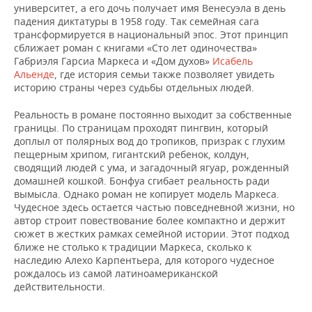
университет, а его дочь получает имя Венесуэла в день
падения диктатуры в 1958 году. Так семейная сага
трансформируется в национальный эпос. Этот принцип
сближает роман с книгами «Сто лет одиночества»
Габриэля Гарсиа Маркеса и «Дом духов»
Исабель
Альенде
, где история семьи также позволяет увидеть
историю страны через судьбы отдельных людей.
Реальность в романе постоянно выходит за собственные
границы. По страницам проходят пингвин, который
доплыл от полярных вод до тропиков, призрак с глухим
пещерным хрипом, гигантский ребенок, колдун,
сводящий людей с ума, и загадочный ягуар, рожденный
домашней кошкой. Бонфуа сгибает реальность ради
вымысла. Однако роман не копирует модель Маркеса.
Чудесное здесь остается частью повседневной жизни, но
автор строит повествование более компактно и держит
сюжет в жестких рамках семейной истории. Этот подход
ближе не столько к традиции Маркеса, сколько к
наследию Алехо Карпентьера, для которого чудесное
рождалось из самой латиноамериканской
действительности.