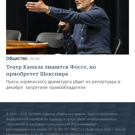
Общество
00:00
Театр Камала лишится Фоссе, но
приобретет Шекспира
Пьеса норвежского драматурга уйдет из репертуара в
декабре: запретили правообладатели
© 2015 - 2026 Сетевое издание «Реальное время» Зарегистрировано
Федеральной службой по надзору в сфере связи, информационных
технологий и массовых коммуникаций (Роскомнадзор) –
регистрационный номер ЭЛ № ФС 77 - 79627 от 18 декабря 2020 г. (ранее
свидетельство Эл № ФС 77-59331 от 18 сентября 2014 г.)