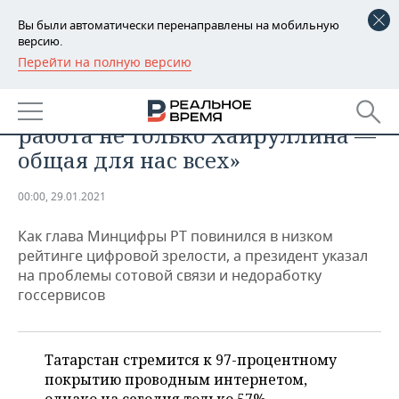
Вы были автоматически перенаправлены на мобильную
версию.
Перейти на полную версию
РЕГИОНЫ
ТЕХНОЛОГИИ
Рустам Минниханов: «Это
БАШКОРТОСТАН
НОВОСТИ
работа не только Хайруллина —
ТАТАРСТАН
АНАЛИТИКА
общая для нас всех»
УДМУРТИЯ
НОВОСТИ АНАЛИТИКИ
ЭКОНОМИКА
00:00, 29.01.2021
ДЕКЛАРАЦИИ О ДОХОДАХ
НОВОСТИ ЭКОНОМИКИ
ПРОМЫШЛЕННОСТЬ
Как глава Минцифры РТ повинился в низком
рейтинге цифровой зрелости, а президент указал
КОРОЛИ ГОСЗАКАЗА ПФО
ФИНАНСЫ
НОВОСТИ
НЕДВИЖИМОСТЬ
на проблемы сотовой связи и недоработку
ПРОМЫШЛЕННОСТИ
госсервисов
ВУЗЫ ТАТАРСТАНА
БАНКИ
НОВОСТИ НЕДВИЖИМОСТИ
АВТО
АГРОПРОМ
КОМУ ПРИНАДЛЕЖАТ
БЮДЖЕТ
НОВОСТИ АВТО
БИЗНЕС
Татарстан стремится к 97-процентному
ТОРГОВЫЕ ЦЕНТРЫ
МАШИНОСТРОЕНИЕ
ТАТАРСТАНА
покрытию проводным интернетом,
ИНВЕСТИЦИИ
НОВОСТИ БИЗНЕСА
ТЕХНОЛОГИИ