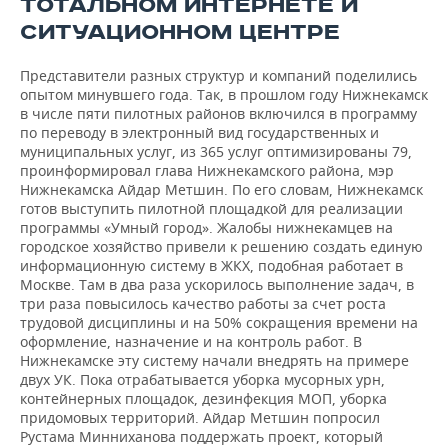
ТОТАЛЬНОМ ИНТЕРНЕТЕ И
СИТУАЦИОННОМ ЦЕНТРЕ
Представители разных структур и компаний поделились
опытом минувшего года. Так, в прошлом году Нижнекамск
в числе пяти пилотных районов включился в программу
по переводу в электронный вид государственных и
муниципальных услуг, из 365 услуг оптимизированы 79,
проинформировал глава Нижнекамского района, мэр
Нижнекамска Айдар Метшин. По его словам, Нижнекамск
готов выступить пилотной площадкой для реализации
программы «Умный город». Жалобы нижнекамцев на
городское хозяйство привели к решению создать единую
информационную систему в ЖКХ, подобная работает в
Москве. Там в два раза ускорилось выполнение задач, в
три раза повысилось качество работы за счет роста
трудовой дисциплины и на 50% сокращения времени на
оформление, назначение и на контроль работ. В
Нижнекамске эту систему начали внедрять на примере
двух УК. Пока отрабатывается уборка мусорных урн,
контейнерных площадок, дезинфекция МОП, уборка
придомовых территорий. Айдар Метшин попросил
Рустама Минниханова поддержать проект, который