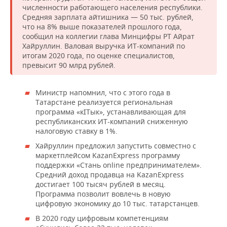
ВОДНЫЕ ВИДЫ СПОРТА
ОБРАЗОВАНИЕ
численности работающего населения республики.
Средняя зарплата айтишника — 50 тыс. рублей,
ХОККЕЙ С МЯЧОМ
ПРОИСШЕСТВИЯ
что на 8% выше показателей прошлого года,
сообщил на коллегии глава Минцифры РТ Айрат
Хайруллин. Валовая выручка ИТ-компаний по
итогам 2020 года, по оценке специалистов,
превысит 90 млрд рублей.
Министр напомнил, что с этого года в
Татарстане реализуется региональная
программа «кITык», устанавливающая для
республиканских ИТ-компаний сниженную
налоговую ставку в 1%.
Хайруллин предложил запустить совместно с
маркетплейсом KazanExpress программу
поддержки «Стань online предпринимателем».
Средний доход продавца на KazanExpress
достигает 100 тысяч рублей в месяц.
Программа позволит вовлечь в новую
цифровую экономику до 10 тыс. татарстанцев.
В 2020 году цифровым компетенциям