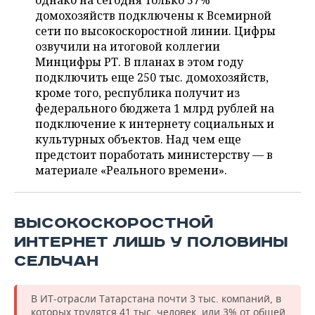
однако на сегодня только 57%
НЕФТЕХИМИЯ
домохозяйств подключены к Всемирной
РОЗНИЧНАЯ ТОРГОВЛЯ
НОВОСТИ ТЕХНОЛОГИЙ
МЕРОПРИЯТИЯ
сети по высокоскоростной линии. Цифры
НЕФТЬ
озвучили на итоговой коллегии
ТРАНСПОРТ
IT
НОВОСТИ МЕРОПРИЯТИЙ
СПОРТ
Минцифры РТ. В планах в этом году
ОПК
подключить еще 250 тыс. домохозяйств,
УСЛУГИ
МЕДИА
ВЫЕЗДНАЯ РЕДАКЦИЯ
НОВОСТИ СПОРТА
ОБЩЕСТВО
кроме того, республика получит из
ЭНЕРГЕТИКА
федерального бюджета 1 млрд рублей на
ТЕЛЕКОММУНИКАЦИИ
БИЗНЕС-БРАНЧИ
ФУТБОЛ
НОВОСТИ ОБЩЕСТВА
подключение к интернету социальных и
ФОТОГАЛЕРЕЯ
культурных объектов. Над чем еще
предстоит поработать министерству — в
ONLINE-КОНФЕРЕНЦИИ
ХОККЕЙ
ВЛАСТЬ
СЮЖЕТЫ
материале «Реального времени».
ОТКРЫТАЯ ЛЕКЦИЯ
БАСКЕТБОЛ
ИНФРАСТРУКТУРА
СПРАВОЧНИК
ВОЛЕЙБОЛ
ИСТОРИЯ
СПИСОК ПЕРСОН
ПОЛНАЯ ВЕРСИЯ
ВЫСОКОСКОРОСТНОЙ
ИНТЕРНЕТ ЛИШЬ У ПОЛОВИНЫ
КИБЕРСПОРТ
КУЛЬТУРА
СПИСОК КОМПАНИЙ
СЕЛЬЧАН
ФИГУРНОЕ КАТАНИЕ
МЕДИЦИНА
В ИТ-отрасли Татарстана почти 3 тыс. компаний, в
которых трудятся 41 тыс. человек, или 3% от общей