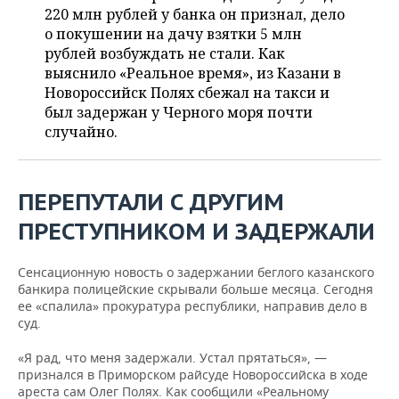
НЕФТЕХИМИЯ
220 млн рублей у банка он признал, дело
РОЗНИЧНАЯ ТОРГОВЛЯ
НОВОСТИ ТЕХНОЛОГИЙ
о покушении на дачу взятки 5 млн
МЕРОПРИЯТИЯ
НЕФТЬ
рублей возбуждать не стали. Как
выяснило «Реальное время», из Казани в
ТРАНСПОРТ
IT
НОВОСТИ МЕРОПРИЯТИЙ
СПОРТ
ОПК
Новороссийск Полях сбежал на такси и
был задержан у Черного моря почти
УСЛУГИ
МЕДИА
ВЫЕЗДНАЯ РЕДАКЦИЯ
НОВОСТИ СПОРТА
ОБЩЕСТВО
ЭНЕРГЕТИКА
случайно.
ТЕЛЕКОММУНИКАЦИИ
БИЗНЕС-БРАНЧИ
ФУТБОЛ
НОВОСТИ ОБЩЕСТВА
ФОТОГАЛЕРЕЯ
ПЕРЕПУТАЛИ С ДРУГИМ
ONLINE-КОНФЕРЕНЦИИ
ХОККЕЙ
ВЛАСТЬ
СЮЖЕТЫ
ПРЕСТУПНИКОМ И ЗАДЕРЖАЛИ
ОТКРЫТАЯ ЛЕКЦИЯ
БАСКЕТБОЛ
ИНФРАСТРУКТУРА
СПРАВОЧНИК
Сенсационную новость о задержании беглого казанского
ВОЛЕЙБОЛ
ИСТОРИЯ
СПИСОК ПЕРСОН
ПОЛНАЯ ВЕРСИЯ
банкира полицейские скрывали больше месяца. Сегодня
ее «спалила» прокуратура республики, направив дело в
КИБЕРСПОРТ
КУЛЬТУРА
СПИСОК КОМПАНИЙ
суд.
«Я рад, что меня задержали. Устал прятаться», —
ФИГУРНОЕ КАТАНИЕ
МЕДИЦИНА
признался в Приморском райсуде Новороссийска в ходе
ареста сам Олег Полях. Как сообщили «Реальному