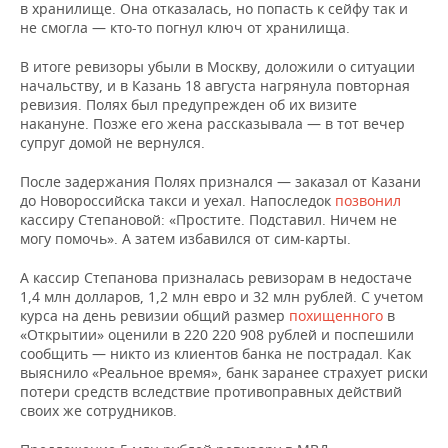
в хранилище. Она отказалась, но попасть к сейфу так и
не смогла — кто-то погнул ключ от хранилища.
В итоге ревизоры убыли в Москву, доложили о ситуации
начальству, и в Казань 18 августа нагрянула повторная
ревизия. Полях был предупрежден об их визите
накануне. Позже его жена рассказывала — в тот вечер
супруг домой не вернулся.
После задержания Полях признался — заказал от Казани
до Новороссийска такси и уехал. Напоследок
позвонил
кассиру Степановой: «Простите. Подставил. Ничем не
могу помочь». А затем избавился от сим-карты.
А кассир Степанова призналась ревизорам в недостаче
1,4 млн долларов, 1,2 млн евро и 32 млн рублей. С учетом
курса на день ревизии общий размер
похищенного
в
«Открытии» оценили в 220 220 908 рублей и поспешили
сообщить — никто из клиентов банка не пострадал. Как
выяснило «Реальное время», банк заранее страхует риски
потери средств вследствие противоправных действий
своих же сотрудников.