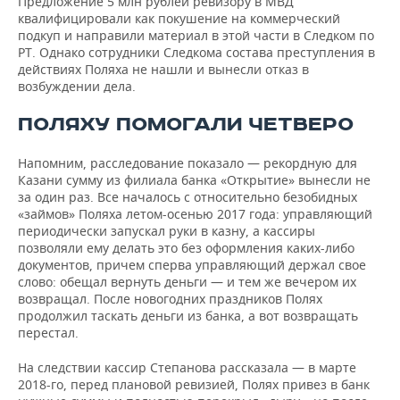
Предложение 5 млн рублей ревизору в МВД
квалифицировали как покушение на коммерческий
подкуп и направили материал в этой части в Следком по
РТ. Однако сотрудники Следкома состава преступления в
действиях Поляха не нашли и вынесли отказ в
возбуждении дела.
ПОЛЯХУ ПОМОГАЛИ ЧЕТВЕРО
Напомним, расследование показало — рекордную для
Казани сумму из филиала банка «Открытие» вынесли не
за один раз. Все началось с относительно безобидных
«займов» Поляха летом-осенью 2017 года: управляющий
периодически запускал руки в казну, а кассиры
позволяли ему делать это без оформления каких-либо
документов, причем сперва управляющий держал свое
слово: обещал вернуть деньги — и тем же вечером их
возвращал. После новогодних праздников Полях
продолжил таскать деньги из банка, а вот возвращать
перестал.
На следствии кассир Степанова рассказала — в марте
2018-го, перед плановой ревизией, Полях привез в банк