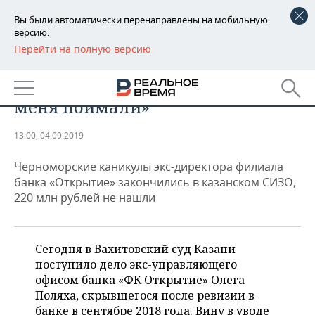
Вы были автоматически перенаправлены на мобильную
версию.
Перейти на полную версию
РЕГИОНЫ
ЭКОНОМИКА
Беглый банкир Полях: «Рад, что
БАШКОРТОСТАН
НОВОСТИ
меня поймали»
ТАТАРСТАН
АНАЛИТИКА
13:00, 04.09.2019
УДМУРТИЯ
НОВОСТИ АНАЛИТИКИ
ЭКОНОМИКА
Черноморские каникулы экс-директора филиала
ДЕКЛАРАЦИИ О ДОХОДАХ
НОВОСТИ ЭКОНОМИКИ
ПРОМЫШЛЕННОСТЬ
банка «Открытие» закончились в казанском СИЗО,
220 млн рублей не нашли
КОРОЛИ ГОСЗАКАЗА ПФО
ФИНАНСЫ
НОВОСТИ
НЕДВИЖИМОСТЬ
ПРОМЫШЛЕННОСТИ
ВУЗЫ ТАТАРСТАНА
БАНКИ
НОВОСТИ НЕДВИЖИМОСТИ
АВТО
Сегодня в Вахитовский суд Казани
АГРОПРОМ
поступило дело экс-управляющего
КОМУ ПРИНАДЛЕЖАТ
БЮДЖЕТ
НОВОСТИ АВТО
БИЗНЕС
офисом банка «ФК Открытие» Олега
ТОРГОВЫЕ ЦЕНТРЫ
МАШИНОСТРОЕНИЕ
Поляха, скрывшегося после ревизии в
ТАТАРСТАНА
ИНВЕСТИЦИИ
НОВОСТИ БИЗНЕСА
ТЕХНОЛОГИИ
банке в сентябре 2018 года. Вину в уводе