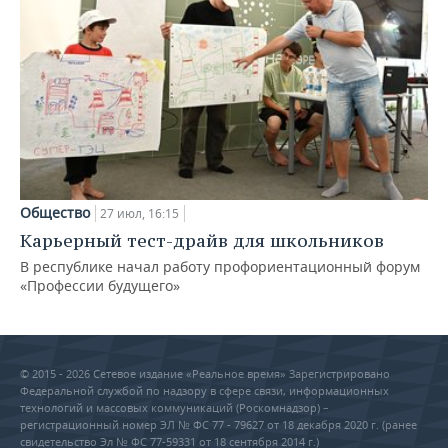
Общество
27 июл, 16:15
Карьерный тест-драйв для школьников
В республике начал работу профориентационный форум
«Профессии будущего»
© 2015 - 2026 Сетевое издание «Реальное время» Зарегистрировано
Федеральной службой по надзору в сфере связи, информационных
технологий и массовых коммуникаций (Роскомнадзор) –
регистрационный номер ЭЛ № ФС 77 - 79627 от 18 декабря 2020 г. (ранее
свидетельство Эл № ФС 77-59331 от 18 сентября 2014 г.)