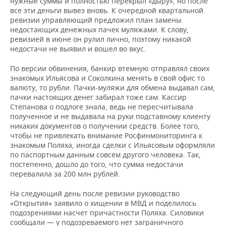
нужные суммы и полностью перекрыл «дыру», но после
все эти деньги вывез вновь. К очередной квартальной
ревизии управляющий предложил план замены
недостающих денежных пачек муляжами. К слову,
ревизией в июне он рулил лично, поэтому никакой
недостачи не выявил и вошел во вкус.
По версии обвинения, банкир втемную отправлял своих
знакомых Ильясова и Соколкина менять в свой офис то
валюту, то рубли. Пачки-муляжи для обмена выдавал сам,
пачки настоящих денег забирал тоже сам. Кассир
Степанова о подлоге знала, ведь не пересчитывала
полученное и не выдавала на руки подставному клиенту
никаких документов о получении средств. Более того,
чтобы не привлекать внимание Росфинмониторинга к
знакомым Поляха, иногда сделки с Ильясовым оформляли
по паспортным данным совсем другого человека. Так,
постепенно, дошло до того, что сумма недостачи
перевалила за 200 млн рублей.
На следующий день после ревизии руководство
«Открытия» заявило о хищении в МВД и поделилось
подозрениями насчет причастности Поляха. Силовики
сообщали — у подозреваемого нет заграничного