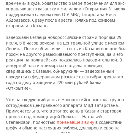
ВОДНЫЕ ВИДЫ СПОРТА
ОБРАЗОВАНИЕ
времени» в суде, ходатайство о мере пресечения для экс-
управляющего казанским филиалом «Открытия» 31 июля
поддерживал следователь ГСУ МВД Татарстана Нияз
ХОККЕЙ С МЯЧОМ
ПРОИСШЕСТВИЯ
Абдразаков. Сразу после ареста Поляха под конвоем
отправили в Казань.
Задержали беглеца новороссийские стражи порядка 29
июля, в 8 часов вечера, на центральной улице с именем
Ленина. Позже объясняли — гость из Казани внешне был
похож на другого разыскиваемого преступника, да и его
реакция на полицейских показалась подозрительной. В
дежурной части приморского отдела полиции,
сверившись с базами, обнаружили — задержанный
находится в федеральном розыске с сентября прошлого
года по делу о хищении 220 млн рублей банка
«Открытие».
Уже на следующий день в Новороссийск выехала группа
сотрудников центрального аппарата МВД Татарстана.
Примечательно, что в этот же день в Казани стартовал
процесс над помощницей Поляха — Натальей
Степановой, полностью
признавшей вину
в содействии
шефу и обмене настоящих рублей, долларов и евро на