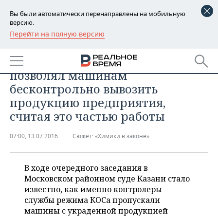
Вы были автоматически перенаправлены на мобильную
версию.
Перейти на полную версию
РЕГИОНЫ
«Химики» в законе: охранник
БАШКОРТОСТАН
НОВОСТИ
КПП на «Казаньоргсинтезе»
позволял машинам
ТАТАРСТАН
АНАЛИТИКА
бесконтрольно вывозить
продукцию предприятия,
УДМУРТИЯ
НОВОСТИ АНАЛИТИКИ
ЭКОНОМИКА
считая это частью работы
ДЕКЛАРАЦИИ О ДОХОДАХ
НОВОСТИ ЭКОНОМИКИ
ПРОМЫШЛЕННОСТЬ
07:00, 13.07.2016
Сюжет:
«Химики в законе»
КОРОЛИ ГОСЗАКАЗА ПФО
ФИНАНСЫ
НОВОСТИ
НЕДВИЖИМОСТЬ
ПРОМЫШЛЕННОСТИ
В ходе очередного заседания в
ВУЗЫ ТАТАРСТАНА
БАНКИ
НОВОСТИ НЕДВИЖИМОСТИ
АВТО
АГРОПРОМ
Московском районном суде Казани стало
известно, как именно контролеры
КОМУ ПРИНАДЛЕЖАТ
БЮДЖЕТ
НОВОСТИ АВТО
БИЗНЕС
ТОРГОВЫЕ ЦЕНТРЫ
МАШИНОСТРОЕНИЕ
службы режима КОСа пропускали
ТАТАРСТАНА
машины с украденной продукцией
ИНВЕСТИЦИИ
НОВОСТИ БИЗНЕСА
ТЕХНОЛОГИИ