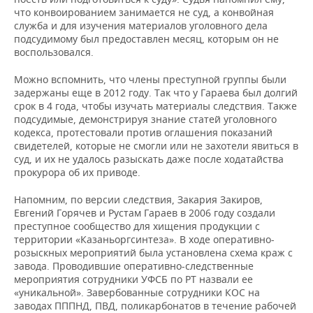
ВОДНЫЕ ВИДЫ СПОРТА
ОБРАЗОВАНИЕ
что конвоированием занимается не суд, а конвойная
служба и для изучения материалов уголовного дела
ХОККЕЙ С МЯЧОМ
ПРОИСШЕСТВИЯ
подсудимому был предоставлен месяц, которым он не
воспользовался.
Можно вспомнить, что члены преступной группы были
задержаны еще в 2012 году. Так что у Гараева был долгий
срок в 4 года, чтобы изучать материалы следствия. Также
подсудимые, демонстрируя знание статей уголовного
кодекса, протестовали против оглашения показаний
свидетелей, которые не смогли или не захотели явиться в
суд, и их не удалось разыскать даже после ходатайства
прокурора об их приводе.
Напомним, по версии следствия, Закария Закиров,
Евгений Горячев и Рустам Гараев в 2006 году создали
преступное сообщество для хищения продукции с
территории «Казаньоргсинтеза». В ходе оперативно-
розыскных мероприятий была установлена схема краж с
завода. Проводившие оперативно-следственные
мероприятия сотрудники УФСБ по РТ назвали ее
«уникальной». Завербованные сотрудники КОС на
заводах ПППНД, ПВД, поликарбонатов в течение рабочей