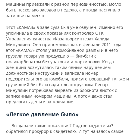
Машины приезжали с разной периодичностью: могло
быть несколько заездов в неделю, а иногда наступало
затишье на месяц.
Этот «КАМАЗ» в зале суда был уже озвучен. Именно его
упоминала в своих показаниях контролер ОТК
Управления качества «Казаньорсинтеза» Халида
Минуллина. Она припомнила, как в феврале 2011 года
этот «КАМАЗ» стоял у автомобильной рампы и в него
грузили товарную продукцию — биг-бэги с
поликарбонатом без упаковки и маркировки. Когда
женщина возмутилась таким явным нарушением
должностной инструкции и записала номер
подозрительного автомобиля, присутствовавший тут же и
грузивший биг-бэги водитель погрузчика Ленар
Минуллин потребовал вырвать из блокнота листок с
записанным номером машины. А потом даже стал
предлагать деньги за молчание.
«Легкое давление было»
— Вы давали такие показания? Подтверждаете их? —
обратился прокурор к свидетелю. И тут началось самое