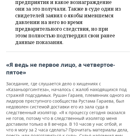
НЕФТЕХИМИЯ
предприятия и какое вознаграждение
они за это получали. Также в суде один из
РОЗНИЧНАЯ ТОРГОВЛЯ
НОВОСТИ ТЕХНОЛОГИЙ
МЕРОПРИЯТИЯ
свидетелей заявил о якобы имевшемся
НЕФТЬ
давлении на него во время
ТРАНСПОРТ
IT
НОВОСТИ МЕРОПРИЯТИЙ
СПОРТ
предварительного следствия, но при
ОПК
этом полностью подтвердил свои ранее
УСЛУГИ
МЕДИА
ВЫЕЗДНАЯ РЕДАКЦИЯ
НОВОСТИ СПОРТА
ОБЩЕСТВО
данные показания.
ЭНЕРГЕТИКА
ТЕЛЕКОММУНИКАЦИИ
БИЗНЕС-БРАНЧИ
ФУТБОЛ
НОВОСТИ ОБЩЕСТВА
ФОТОГАЛЕРЕЯ
«Я ведь не первое лицо, а четвертое-
ONLINE-КОНФЕРЕНЦИИ
ХОККЕЙ
ВЛАСТЬ
СЮЖЕТЫ
пятое»
ОТКРЫТАЯ ЛЕКЦИЯ
БАСКЕТБОЛ
ИНФРАСТРУКТУРА
СПРАВОЧНИК
Заседание, где слушается дело о хищениях с
«Казаньоргсинтеза», началось с жалоб находящихся под
ВОЛЕЙБОЛ
ИСТОРИЯ
СПИСОК ПЕРСОН
ПОЛНАЯ ВЕРСИЯ
стражей подсудимых. Рушан Гараев, племянник одного из
лидеров преступного сообщества Рустама Гараева, был
недоволен системой доставки его из зала суда в
КИБЕРСПОРТ
КУЛЬТУРА
СПИСОК КОМПАНИЙ
следственный изолятор. «Я к процессу сегодня оказался
не готов, потому что в следственный изолятор меня
ФИГУРНОЕ КАТАНИЕ
МЕДИЦИНА
доставили только в 8 вечера. В 10 часов у нас отбой, и
что я могу за 2 часа сделать? Прочитать материалы дела,
поесть или подготовиться к суду». Судья напомнил ему,