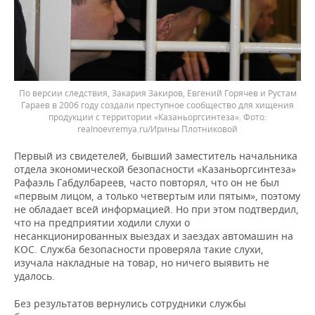
По версии следствия, Закария Закиров, Евгений Горячев и Рустам
Гараев в 2006 году создали преступное сообщество для хищения
продукции с территории «Казаньоргсинтеза».
realnoevremya.ru/Ирины Плотниковой
Первый из свидетелей, бывший заместитель начальника
отдела экономической безопасности «Казаньоргсинтеза»
Рафаэль Габдулбареев, часто повторял, что он не был
«первым лицом, а только четвертым или пятым», поэтому
не обладает всей информацией. Но при этом подтвердил,
что на предприятии ходили слухи о
несанкционированных выездах и заездах автомашин на
КОС. Служба безопасности проверяла такие слухи,
изучала накладные на товар, но ничего выявить не
удалось.
Без результатов вернулись сотрудники службы