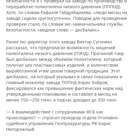
безопасности и с проверки на заводе по производству и
переработке полиэтилена низкого давления (ПППНД).
Хотя, по словам Рафаэля Габдулбареева, «люди месяц на
заводе сидели круглосуточно». Поводом для проведения
проверки стало, по словам экс-замначальника службы
безопасности, «модное слово — дисбаланс».
Ранее экс-директор этого завода Виктор Сугоняко
рассказал, что предполагал возможность хищений
полиэтилена низкого давления (ПЭНД). Причиной тому
был дисбаланс между объемом полиэтилена, который
получал цех пластмассовых изделий, и количеством
выработанной этим цехом товарной продукции. Этот
дисбаланс, на который указывал в своих показаниях и
главный инженер завода ПППНД Борис Бобров,
фиксировался как превышение фактических норм над
утвержденными плановыми и составлял в месяц не
менее 150—250 тонн, а подчас доходил до 350 тонн.
— А взаимодействие с сотрудниками ФСБ как
происходило? — спросил прокурор отдела Уголовно-
судебного управления Генпрокуратуры РФ Борис
Непорожный.