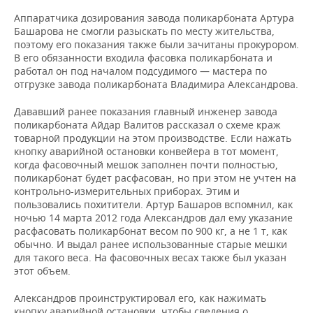
Аппаратчика дозирования завода поликарбоната Артура
Башарова не смогли разыскать по месту жительства,
поэтому его показания также были зачитаны прокурором.
В его обязанности входила фасовка поликарбоната и
работал он под началом подсудимого — мастера по
отгрузке завода поликарбоната Владимира Александрова.
Дававший ранее показания главный инженер завода
поликарбоната Айдар Валитов рассказал о схеме краж
товарной продукции на этом производстве. Если нажать
кнопку аварийной остановки конвейера в тот момент,
когда фасовочный мешок заполнен почти полностью,
поликарбонат будет расфасован, но при этом не учтен на
контрольно-измерительных приборах. Этим и
пользовались похитители. Артур Башаров вспомнил, как
ночью 14 марта 2012 года Александров дал ему указание
расфасовать поликарбонат весом по 900 кг, а не 1 т, как
обычно. И выдал ранее использованные старые мешки
для такого веса. На фасовочных весах также был указан
этот объем.
Александров проинструктировал его, как нажимать
кнопку аварийной остановки, чтобы сведения о