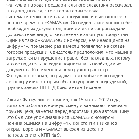
Фаткуллин в ходе предварительного следствия рассказал,
что догадывался, что с территории завода
систематически похищали продукцию и вывозили ее в
ночное время на «КАМАЗах». Он видел такие машины без
необходимых документов, причем их не сопровождали
должностные лица, ответственные за отпуск продукции.
Один из таких «КАМАЗов» с номером, начинающимся на
цифру «4», примерно раз в месяц появлялся на складе
готовой продукции. Свидетель предположил, что машина
загружается в нарушение правил без накладных, потому
что ее водитель не ходил подписывать необходимые
документы. Кто именно и чем грузил транспорт
Фаткуллин не знал, но рядом с автомобилем он видел
автопогрузчик, которым обычно управлял подсудимый,
грузчик завода ПППНД Константин Тиханов.
Ильгиз Фаткуллин вспомнил, как 15 марта 2012 года,
когда он работал в ночную смену и занимался вывозом
труб из цеха, заметил перед воротами цеха автомашину.
Это был уже упоминавшийся «КАМАЗ» с номером,
начинающимся на цифру «4». Константин Тиханов
открыл ворота и «КАМАЗ» выехал из цеха по
направлению к КПП № 9.