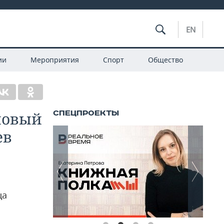
EN
ии
Мероприятия
Спорт
Общество
 новый
ев
ца