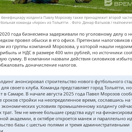
 бенефициару холдинга Павлу Морозову также принадлежит второй частн
больная команда «Акрон» из Тольятти. .
Динар Фатыхов / realnoevre
 2020 года бизнесмена задерживали по уголовному делу о н
ледком провел обыски в его офисе. Претензии налоговиков
рм из группы компаний Морозова, у которой нашли недоим
прибыль и НДС в размере 400 млн рублей, но источники со
ую сумму. В компании назвали действия силовиков избыт
обжаловать доначисление налогов.
олдинг анонсировал строительство нового футбольного ст
 для своего клуба. Команда представляет город Тольятти, н
т в Самаре. В начале августа 2025 года Павел Морозов соо
е сроков стройки на неопределенное время, сославшись на т
 экономических условиях промышленному холдингу сейчас
 трат. Тем не менее большие средства идут на финансиров
ной академии, в октябре откроется манеж и параллельно и
льство базы с шестью полями и тремя административными
и.