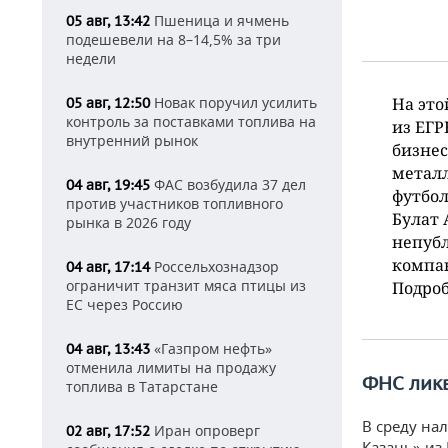
Пшеница и ячмень
05 авг, 13:42
подешевели на 8–14,5% за три
недели
Новак поручил усилить
На это
05 авг, 12:50
контроль за поставками топлива на
из ЕГ
внутренний рынок
бизнес
металл
ФАС возбудила 37 дел
04 авг, 19:45
футбол
против участников топливного
Булат 
рынка в 2026 году
непубл
компан
Россельхознадзор
04 авг, 17:14
ограничит транзит мяса птицы из
Подроб
ЕС через Россию
«Газпром нефть»
04 авг, 13:43
отменила лимиты на продажу
ФНС лик
топлива в Татарстане
В среду на
Иран опроверг
02 авг, 17:52
Казань» из