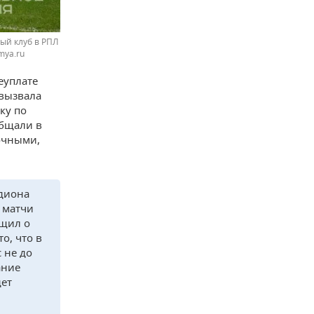
ый клуб в РПЛ
mya.ru
еуплате
 вызвала
ку по
общали в
очными,
адиона
о матчи
бщил о
о, что в
 не до
ание
дет