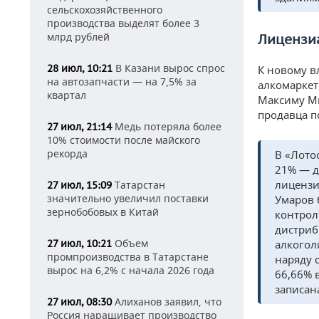
сельскохозяйственного
производства выделят более 3
млрд рублей
Лицензиа
В Казани вырос спрос
28 июл, 10:21
К новому в
на автозапчасти — на 7,5% за
алкомаркет
квартал
Максиму Ми
продавца п
Медь потеряла более
27 июл, 21:14
10% стоимости после майского
рекорда
В «Лото
21% — д
лицензи
Татарстан
27 июл, 15:09
значительно увеличил поставки
Умаров 
зернобобовых в Китай
контрол
дистриб
Объем
алкогол
27 июл, 10:21
промпроизводства в Татарстане
наряду 
вырос на 6,2% с начала 2026 года
66,66% 
записан
Алиханов заявил, что
27 июл, 08:30
Россия наращивает производство