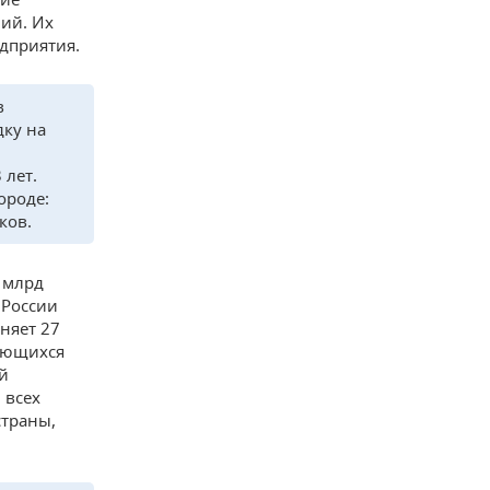
ний. Их
едприятия.
в
ку на
 лет.
ороде:
ков.
4 млрд
 России
няет 27
ающихся
й
 всех
страны,