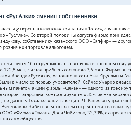
т «РусАлки» сменил собственника
ладельцу перешла казанская компания «Лотос», связанная с
ов «РусАлка». Со второй половины августа фирма принадл
ндукову, собственнику казанского ООО «Сапфир» — друго
о розничной торговле алкоголем.
се» числится 10 сотрудников, его выручка в прошлом году у
о 122,8 млн, чистая прибыль составила 3,5 млн. Фирма выс
атом бренда «РусАлка», основатели сети Азат Яруллин и Аз
были в числе ее первых учредителей. Сейчас Умаров владее
ьным пакетом акций фирмы «Саман» — одного из трех кру
ьюторов Татарстана, контролирующего 35% рынка ввозног
я, по данным Госалкогольинспекции РТ. Ранее он управлял
с Вячеславом Чибисовым, но затем сосредоточил в своих ру
в ООО «Фирма «Саман». Доля Чибисова, 33,33%, с апреля это
а на само общество.