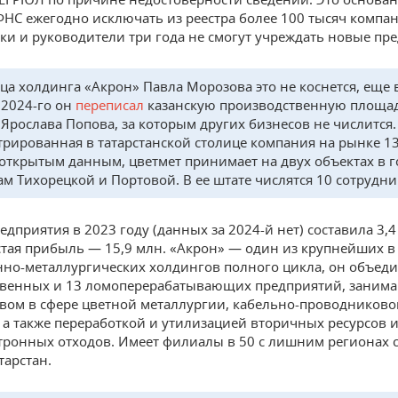
ФНС ежегодно исключать из реестра более 100 тысяч компа
ки и руководители три года не смогут учреждать новые пр
ца холдинга «Акрон» Павла Морозова это не коснется, еще 
 2024-го он
переписал
казанскую производственную площад
 Ярослава Попова, за которым других бизнесов не числится.
трированная в татарстанской столице компания на рынке 13
 открытым данным, цветмет принимает на двух объектах в г
ам Тихорецкой и Портовой. В ее штате числятся 10 сотрудни
едприятия в 2023 году (данных за 2024-й нет) составила 3,
стая прибыль — 15,9 млн. «Акрон» — один из крупнейших в
о-металлургических холдингов полного цикла, он объеди
твенных и 13 ломоперерабатывающих предприятий, заним
вом в сфере цветной металлургии, кабельно-проводниково
 а также переработкой и утилизацией вторичных ресурсов и
тронных отходов. Имеет филиалы в 50 с лишним регионах 
тарстан.