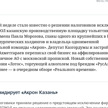
Фото: Р
й неделе стало известно о решении налоговиков иск
РЮЛ казанскую производственную площадку тольятти
мена Павла Морозова, главы одного из крупнейших в 
ургических холдингов и владельца одноименной
ьной команды «Акрон». Депутат Казгордумы и застр
Ахметгараев переписал свой бизнес на аффилированн
ичное АО с московской пропиской. Новый собственни
ии «Лотос», торгующей алкоголем под брендом «РусАл
нее — в очередном обзоре «Реального времени».
видирует «Акрон Казань»
логовики приняли решение о предстоящем исключении фи
 ЕГРЮЛ по причине недостоверности сведений. Это основа