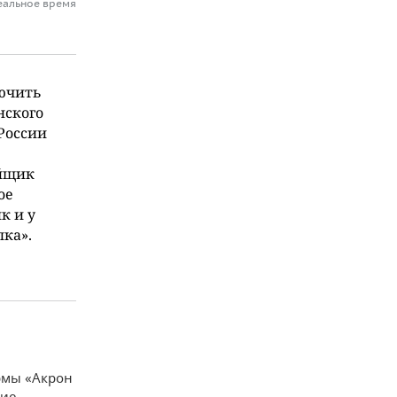
еальное время
лючить
нского
России
ойщик
ое
к и у
ка».
рмы «Акрон
ние