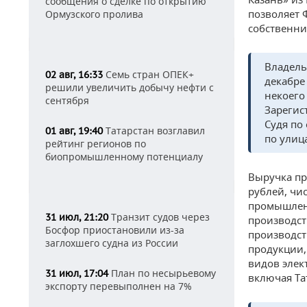
сообщения о сделке по открытию
позволяет 
Ормузского пролива
собственни
Владель
Семь стран ОПЕК+
02 авг, 16:33
декабре
решили увеличить добычу нефти с
некоего
сентября
Зарегис
Судя по
Татарстан возглавил
01 авг, 19:40
по улиц
рейтинг регионов по
биопромышленному потенциалу
Выручка пр
рублей, чи
промышленн
Транзит судов через
31 июл, 21:20
производс
Босфор приостановили из-за
производст
заглохшего судна из России
продукции,
видов элек
План по несырьевому
31 июл, 17:04
включая Та
экспорту перевыполнен на 7%