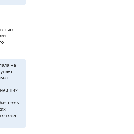
 сетью
ежит
го
пала на
тупает
амат
т
пнейших
о
 бизнесом
ках
го года