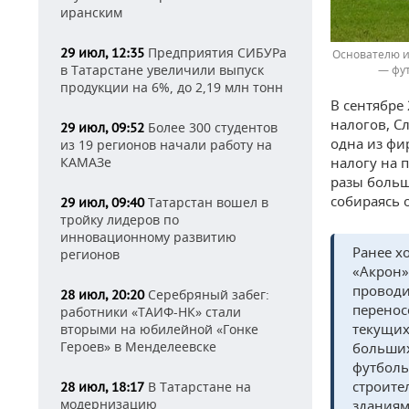
иранским
Предприятия СИБУРа
29 июл, 12:35
Основателю и
в Татарстане увеличили выпуск
— фут
продукции на 6%, до 2,19 млн тонн
В сентябре
налогов, С
Более 300 студентов
29 июл, 09:52
одна из фи
из 19 регионов начали работу на
налогу на 
КАМАЗе
разы больш
собираясь 
Татарстан вошел в
29 июл, 09:40
тройку лидеров по
инновационному развитию
Ранее х
регионов
«Акрон»
проводи
Серебряный забег:
28 июл, 20:20
перенос
работники «ТАИФ-НК» стали
текущих
вторыми на юбилейной «Гонке
Героев» в Менделеевске
больших
футболь
строите
В Татарстане на
28 июл, 18:17
модернизацию
зданиям