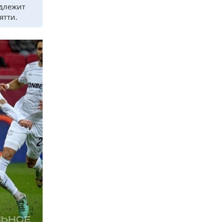
длежит
ятти.