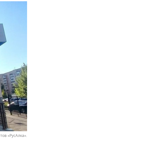
тов «РусАлка».