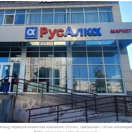
ельцу перешла казанская компания «Лотос», связанная с сетью алкомарке
.
скриншот с сайта Яндекс.карты