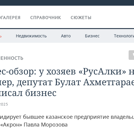
ГАЛЕРЕЯ
СПРАВОЧНИК
СЮЖЕТЫ
ь
Недвижимость
Авто
Бизнес
Технолог
ЕННОСТЬ
с-обзор: у хозяев «РусАлки»
ер, депутат Булат Ахметгара
исал бизнес
.2025
идирует бывшее казанское предприятие владель
 «Акрон» Павла Морозова