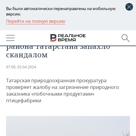
Вы были автоматически перенаправлены на мобильную
версию.
Перейти на полную версию
РЕГИОНЫ
ПРОИСШЕСТВИЯ
На полях Пестречинского
БАШКОРТОСТАН
НОВОСТИ
района Татарстана запахло
ТАТАРСТАН
АНАЛИТИКА
скандалом
УДМУРТИЯ
НОВОСТИ АНАЛИТИКИ
ЭКОНОМИКА
07:00, 02.04.2024
ДЕКЛАРАЦИИ О ДОХОДАХ
НОВОСТИ ЭКОНОМИКИ
ПРОМЫШЛЕННОСТЬ
Татарская природоохранная прокуратура
проверяет жалобу на загрязнение природного
КОРОЛИ ГОСЗАКАЗА ПФО
ФИНАНСЫ
НОВОСТИ
НЕДВИЖИМОСТЬ
заказника «побочными продуктами»
ПРОМЫШЛЕННОСТИ
птицефабрики
ВУЗЫ ТАТАРСТАНА
БАНКИ
НОВОСТИ НЕДВИЖИМОСТИ
АВТО
АГРОПРОМ
КОМУ ПРИНАДЛЕЖАТ
БЮДЖЕТ
НОВОСТИ АВТО
БИЗНЕС
ТОРГОВЫЕ ЦЕНТРЫ
МАШИНОСТРОЕНИЕ
ТАТАРСТАНА
ИНВЕСТИЦИИ
НОВОСТИ БИЗНЕСА
ТЕХНОЛОГИИ