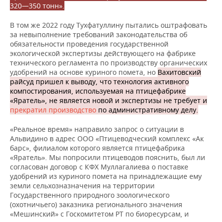
320—350 тонн».
В том же 2022 году Тухфатуллину пытались оштрафовать
за невыполнение требований законодательства об
обязательности проведения государственной
экологической экспертизы действующего на фабрике
технического регламента по производству органических
удобрений на основе куриного помета, но
Вахитовский
райсуд пришел к выводу, что технология активного
компостирования, используемая на птицефабрике
«Яратель», не является новой и экспертизы не требует и
прекратил производство
по административному делу.
«Реальное время» направило запрос о ситуации в
Альвидино в адрес ООО «Птицеводческий комплекс «Ак
барс», филиалом которого является птицефабрика
«Яратель». Мы попросили птицеводов пояснить, был ли
согласован договор с КФХ Муллагалиева о поставке
удобрений из куриного помета на принадлежащие ему
земли сельхозназначения на территории
Государственного природного зоологического
(охотничьего) заказника регионального значения
«Мешинский» с Госкомитетом РТ по биоресурсам, и