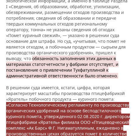
экологической информации, а именно в таблице Раздела
I «Сведения, об образовании, обработке, утилизации,
обезвреживании, размещении отходов производства и
потребления; сведения об образовании и передаче
твердых коммунальных отходов региональному
оператору, тонна» не указаны сведения об отходах
«Помет куриный свежий», — указано в решении суда
основание для штрафа. Но суд, «учитывая, что помет не
является отходом, а побочным продуктом — сырьем для
производства органического удобрения», пришел к
выводу, что
обязанность заполнения этих данных в
материалах статотчетности у фабрики отсутствует, и
постановление о привлечении Тухфатуллиной к
административной ответственности было отменено.
В решении суда имеется, кстати, цифра, которая
характеризует масштабы производства птицефабрикой
«Яратель» побочного продукта — куриного помета:
«Согласно Технологическому регламенту по производству
органических удобрений на основе бесподстилочного
куриного помета, утвержденного 02.08.2020 г. директором
птицефабрики «Яратель» филиала ООО «Птицеводческий
комплекс «Ак Барс» Ф.Г. Нигаматуллиным, ежедневно в
производственных цехах образуется помет в количестве