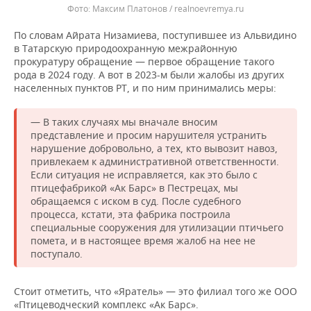
Максим Платонов / realnoevremya.ru
По словам Айрата Низамиева, поступившее из Альвидино
в Татарскую природоохранную межрайонную
прокуратуру обращение — первое обращение такого
рода в 2024 году. А вот в 2023-м были жалобы из других
населенных пунктов РТ, и по ним принимались меры:
— В таких случаях мы вначале вносим
представление и просим нарушителя устранить
нарушение добровольно, а тех, кто вывозит навоз,
привлекаем к административной ответственности.
Если ситуация не исправляется, как это было с
птицефабрикой «Ак Барс» в Пестрецах, мы
обращаемся с иском в суд. После судебного
процесса, кстати, эта фабрика построила
специальные сооружения для утилизации птичьего
помета, и в настоящее время жалоб на нее не
поступало.
Стоит отметить, что «Яратель» — это филиал того же ООО
«Птицеводческий комплекс «Ак Барс».