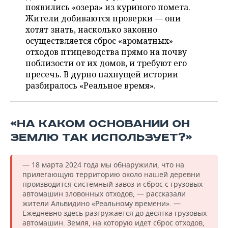
ВОДНЫЕ ВИДЫ СПОРТА
ОБРАЗОВАНИЕ
появились «озера» из куриного помета.
Жители добиваются проверки — они
ХОККЕЙ С МЯЧОМ
ПРОИСШЕСТВИЯ
хотят знать, насколько законно
осуществляется сброс «ароматных»
отходов птицеводства прямо на почву
поблизости от их домов, и требуют его
пресечь. В дурно пахнущей истории
разбиралось «Реальное время».
«НА КАКОМ ОСНОВАНИИ ОН
ЗЕМЛЮ ТАК ИСПОЛЬЗУЕТ?»
— 18 марта 2024 года мы обнаружили, что на
прилегающую территорию около нашей деревни
производится системный завоз и сброс с грузовых
автомашин зловонных отходов, — рассказали
жители Альвидино «Реальному времени». —
Ежедневно здесь разгружается до десятка грузовых
автомашин. Земля, на которую идет сброс отходов,