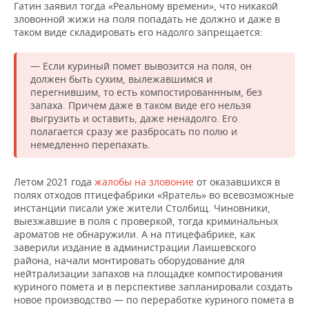
Гатин заявил тогда «Реальному времени», что никакой
зловонной жижи на поля попадать не должно и даже в
таком виде складировать его надолго запрещается:
— Если куриный помет вывозится на поля, он
должен быть сухим, вылежавшимся и
перегнившим, то есть компостированнным, без
запаха. Причем даже в таком виде его нельзя
выгрузить и оставить, даже ненадолго. Его
полагается сразу же разбросать по полю и
немедленно перепахать.
Летом 2021 года
жалобы на зловоние
от оказавшихся в
полях отходов птицефабрики «Яратель» во всевозможные
инстанции писали уже жители Столбищ. Чиновники,
выезжавшие в поля с проверкой, тогда криминальных
ароматов не обнаружили. А на птицефабрике, как
заверили издание в администрации Лаишевского
района, начали монтировать оборудование для
нейтрализации запахов на площадке компостирования
куриного помета и в перспективе запланировали создать
новое производство — по переработке куриного помета в