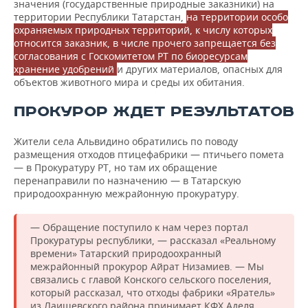
значения (государственные природные заказники) на
территории Республики Татарстан,
на территории особо
охраняемых природных территорий, к числу которых
относится заказник, в числе прочего запрещается без
согласования с Госкомитетом РТ по биоресурсам
хранение удобрений
и других материалов, опасных для
объектов животного мира и среды их обитания.
ПРОКУРОР ЖДЕТ РЕЗУЛЬТАТОВ
Жители села Альвидино обратились по поводу
размещения отходов птицефабрики — птичьего помета
— в Прокуратуру РТ, но там их обращение
перенаправили по назначению — в Татарскую
природоохранную межрайонную прокуратуру.
— Обращение поступило к нам через портал
Прокуратуры республики, — рассказал «Реальному
времени» Татарский природоохранный
межрайонный прокурор Айрат Низамиев. — Мы
связались с главой Конского сельского поселения,
который рассказал, что отходы фабрики «Яратель»
из Лаишевского района принимает КФХ Аделя