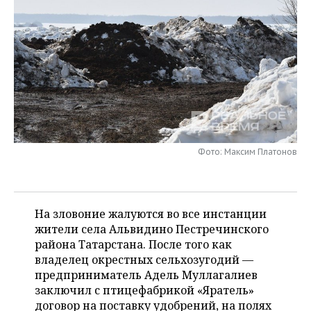
НЕФТЕХИМИЯ
РОЗНИЧНАЯ ТОРГОВЛЯ
НОВОСТИ ТЕХНОЛОГИЙ
МЕРОПРИЯТИЯ
НЕФТЬ
ТРАНСПОРТ
IT
НОВОСТИ МЕРОПРИЯТИЙ
СПОРТ
ОПК
УСЛУГИ
МЕДИА
ВЫЕЗДНАЯ РЕДАКЦИЯ
НОВОСТИ СПОРТА
ОБЩЕСТВО
ЭНЕРГЕТИКА
ТЕЛЕКОММУНИКАЦИИ
БИЗНЕС-БРАНЧИ
ФУТБОЛ
НОВОСТИ ОБЩЕСТВА
ФОТОГАЛЕРЕЯ
ONLINE-КОНФЕРЕНЦИИ
ХОККЕЙ
ВЛАСТЬ
Фото: Максим Платонов
СЮЖЕТЫ
ОТКРЫТАЯ ЛЕКЦИЯ
БАСКЕТБОЛ
ИНФРАСТРУКТУРА
СПРАВОЧНИК
На зловоние жалуются во все инстанции
ВОЛЕЙБОЛ
ИСТОРИЯ
СПИСОК ПЕРСОН
ПОЛНАЯ ВЕРСИЯ
жители села Альвидино Пестречинского
района Татарстана. После того как
КИБЕРСПОРТ
КУЛЬТУРА
СПИСОК КОМПАНИЙ
владелец окрестных сельхозугодий —
предприниматель Адель Муллагалиев
ФИГУРНОЕ КАТАНИЕ
МЕДИЦИНА
заключил с птицефабрикой «Яратель»
договор на поставку удобрений, на полях