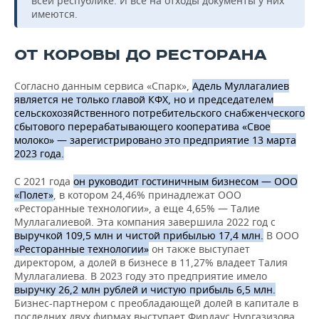
всей республике. И все на отходы документы у них
имеются.
ОТ КОРОВЫ ДО РЕСТОРАНА
Согласно данным сервиса «Спарк»,
Адель Муллагалиев
является не только главой КФХ, но и председателем
сельскохозяйственного потребительского снабженческого
сбытового перерабатывающего кооператива «Свое
молоко» — зарегистрировано это предприятие 13 марта
2023 года.
С 2021 года
он руководит гостиничным бизнесом — ООО
«Полет»
, в котором 24,46% принадлежат ООО
«Ресторанные технологии», а еще 4,65% — Талие
Муллагалиевой. Эта компания завершила 2022 год с
выручкой 109,5 млн и чистой прибылью 17,4 млн.
В ООО
«Ресторанные технологии»
он также выступает
директором, а долей в бизнесе в 11,27% владеет Талия
Муллагалиева. В 2023 году это предприятие имело
в
ыручку 26,2 млн рублей и чистую прибыль 6,5 млн.
Бизнес-партнером с преобладающей долей в капитале в
последних двух фирмах выступает Фирдаус Нургазизова.