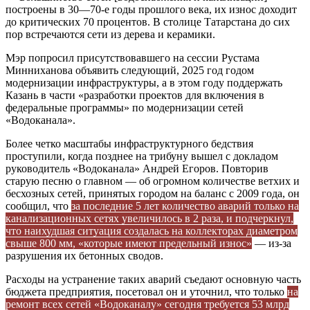
построены в 30—70-е годы прошлого века, их износ доходит
до критических 70 процентов. В столице Татарстана до сих
пор встречаются сети из дерева и керамики.
Мэр попросил присутствовавшего на сессии Рустама
Минниханова объявить следующий, 2025 год годом
модернизации инфраструктуры, а в этом году поддержать
Казань в части «разработки проектов для включения в
федеральные программы» по модернизации сетей
«Водоканала».
Более четко масштабы инфраструктурного бедствия
проступили, когда позднее на трибуну вышел с докладом
руководитель «Водоканала» Андрей Егоров. Повторив
старую песню о главном — об огромном количестве ветхих и
бесхозных сетей, принятых городом на баланс с 2009 года, он
сообщил, что
за последние 5 лет количество аварий только на
канализационных сетях увеличилось в 2 раза, и подчеркнул,
что наихудшая ситуация создалась на коллекторах диаметром
свыше 800 мм, «которые имеют предельный износ»
— из-за
разрушения их бетонных сводов.
Расходы на устранение таких аварий съедают основную часть
бюджета предприятия, посетовал он и уточнил, что только
на
ремонт всех сетей «Водоканалу» сегодня требуется 53 млрд