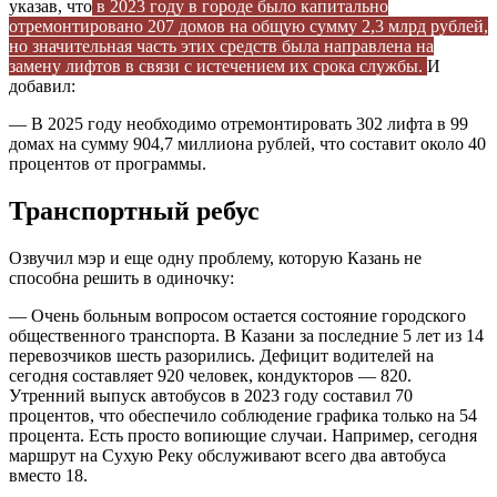
указав, что
в 2023 году в городе было капитально
отремонтировано 207 домов на общую сумму 2,3 млрд рублей,
но значительная часть этих средств была направлена на
замену лифтов в связи с истечением их срока службы.
И
добавил:
— В 2025 году необходимо отремонтировать 302 лифта в 99
домах на сумму 904,7 миллиона рублей, что составит около 40
процентов от программы.
Транспортный ребус
Озвучил мэр и еще одну проблему, которую Казань не
способна решить в одиночку:
— Очень больным вопросом остается состояние городского
общественного транспорта. В Казани за последние 5 лет из 14
перевозчиков шесть разорились. Дефицит водителей на
сегодня составляет 920 человек, кондукторов — 820.
Утренний выпуск автобусов в 2023 году составил 70
процентов, что обеспечило соблюдение графика только на 54
процента. Есть просто вопиющие случаи. Например, сегодня
маршрут на Сухую Реку обслуживают всего два автобуса
вместо 18.