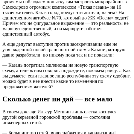
время мы наблюдаем попытку там застроить микрорайоны за
Самосырово огромным комплексом «Тихая гавань» на 16
тысяч жителей. Как в город поедут эти жители, на чем? На
единственном автобусе №70, который до ЖК «Весна» ходит?
Причем это не фигуральное выражение — это реальность: не
маршрут единственный, а на маршруте работает
единственный автобус.
А еще депутат выступил против засекречивания еще не
утвержденной новой транспортной схемы Казани, которую
давно разработали, но никому пока так и не показали:
— Казань потратила миллионы на новую транспортную
схему, а теперь нам говорят: подождите, покажем раису… Как
вы думаете, если главное лицо республики эту схему одобрит,
можно будет в нее внести какие-то изменения по
предложениям жителей?
Сколько денег ни дай — все мало
В своем докладе Ильсур Метшин лишь слегка коснулся
другой серьезной городской проблемы — состояния
инженерных сетей:
— Большинство сетей [водоснабжения и канализации]