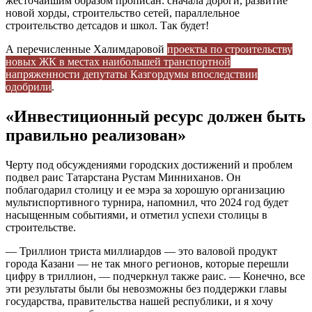
жесточайшим образом прописан: сначала дороги, развитие
новой хорды, строительство сетей, параллельное
строительство детсадов и школ. Так будет!
А перечисленные Халимдаровой
проекты по строительству
новых ЖК в местах наибольшей транспортной
напряженности депутаты Казгордумы впоследствии
одобрили
.
«Инвестиционный ресурс должен быть
правильно реализован»
Черту под обсуждениями городских достижений и проблем
подвел раис Татарстана Рустам Минниханов. Он
поблагодарил столицу и ее мэра за хорошую организацию
мультиспортивного турнира, напомнил, что 2024 год будет
насыщенным событиями, и отметил успехи столицы в
строительстве.
— Триллион триста миллиардов — это валовой продукт
города Казани — не так много регионов, которые перешли
цифру в триллион, — подчеркнул также раис. — Конечно, все
эти результаты были бы невозможны без поддержки главы
государства, правительства нашей республики, и я хочу