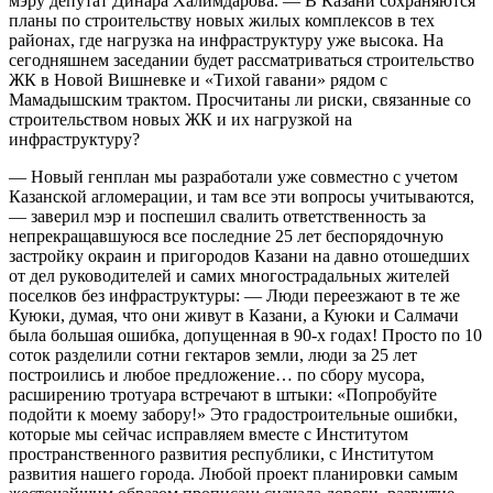
мэру депутат Динара Халимдарова. — В Казани сохраняются
планы по строительству новых жилых комплексов в тех
районах, где нагрузка на инфраструктуру уже высока. На
сегодняшнем заседании будет рассматриваться строительство
ЖК в Новой Вишневке и «Тихой гавани» рядом с
Мамадышским трактом. Просчитаны ли риски, связанные со
строительством новых ЖК и их нагрузкой на
инфраструктуру?
— Новый генплан мы разработали уже совместно с учетом
Казанской агломерации, и там все эти вопросы учитываются,
— заверил мэр и поспешил свалить ответственность за
непрекращавшуюся все последние 25 лет беспорядочную
застройку окраин и пригородов Казани на давно отошедших
от дел руководителей и самих многострадальных жителей
поселков без инфраструктуры: — Люди переезжают в те же
Куюки, думая, что они живут в Казани, а Куюки и Салмачи
была большая ошибка, допущенная в 90-х годах! Просто по 10
соток разделили сотни гектаров земли, люди за 25 лет
построились и любое предложение… по сбору мусора,
расширению тротуара встречают в штыки: «Попробуйте
подойти к моему забору!» Это градостроительные ошибки,
которые мы сейчас исправляем вместе с Институтом
пространственного развития республики, с Институтом
развития нашего города. Любой проект планировки самым