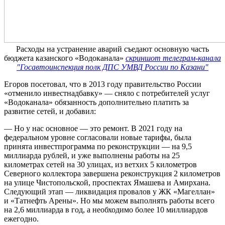
Расходы на устранение аварий съедают основную часть
бюджета казанского «Водоканала»
скриншот телеграм-канала
"Госавтоинспекция полк ДПС УМВД России по Казани"
Егоров посетовал, что в 2013 году правительство России
«отменило инвестнадбавку» — сняло с потребителей услуг
«Водоканала» обязанность дополнительно платить за
развитие сетей, и добавил:
— Но у нас основное — это ремонт. В 2021 году на
федеральном уровне согласовали новые тарифы, была
принята инвестпрограмма по реконструкции — на 9,5
миллиарда рублей, и уже выполнены работы на 25
километрах сетей на 30 улицах, из ветхих 5 километров
Северного коллектора завершена реконструкция 2 километров
на улице Чистопольской, проспектах Ямашева и Амирхана.
Следующий этап — ликвидация провалов у ЖК «Магеллан»
и «Татнефть Арены». Но мы можем выполнять работы всего
на 2,6 миллиарда в год, а необходимо более 10 миллиардов
ежегодно.