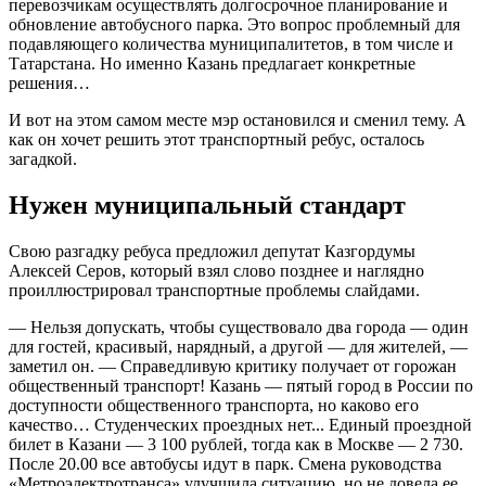
перевозчикам осуществлять долгосрочное планирование и
обновление автобусного парка. Это вопрос проблемный для
подавляющего количества муниципалитетов, в том числе и
Татарстана. Но именно Казань предлагает конкретные
решения…
И вот на этом самом месте мэр остановился и сменил тему. А
как он хочет решить этот транспортный ребус, осталось
загадкой.
Нужен муниципальный стандарт
Свою разгадку ребуса предложил депутат Казгордумы
Алексей Серов, который взял слово позднее и наглядно
проиллюстрировал транспортные проблемы слайдами.
— Нельзя допускать, чтобы существовало два города — один
для гостей, красивый, нарядный, а другой — для жителей, —
заметил он. — Справедливую критику получает от горожан
общественный транспорт! Казань — пятый город в России по
доступности общественного транспорта, но каково его
качество… Студенческих проездных нет... Единый проездной
билет в Казани — 3 100 рублей, тогда как в Москве — 2 730.
После 20.00 все автобусы идут в парк. Смена руководства
«Метроэлектротранса» улучшила ситуацию, но не довела ее