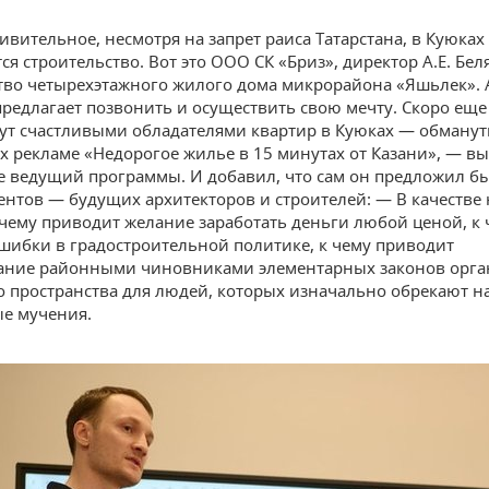
ивительное, несмотря на запрет раиса Татарстана, в Куюках
я строительство. Вот это ООО СК «Бриз», директор А.Е. Бел
тво четырехэтажного жилого дома микрорайона «Яшьлек». 
редлагает позвонить и осуществить свою мечту. Скоро еще
ут счастливыми обладателями квартир в Куюках — обманут
 рекламе «Недорогое жилье в 15 минутах от Казани», — вы
 ведущий программы. И добавил, что сам он предложил бы
ентов — будущих архитекторов и строителей: — В качестве
 чему приводит желание заработать деньги любой ценой, к 
шибки в градостроительной политике, к чему приводит
ание районными чиновниками элементарных законов орга
 пространства для людей, которых изначально обрекают н
е мучения.