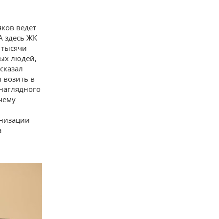
яков ведет
А здесь ЖК
 тысячи
ых людей,
сказал
 возить в
 наглядного
чему
низации
а