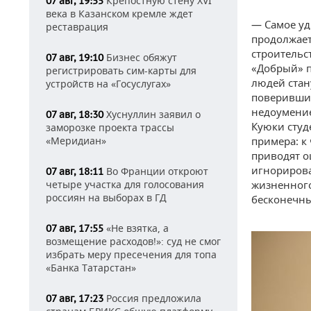
Крепостную стену XVI
07 авг, 19:55
века в Казанском кремле ждет
— Самое уд
реставрация
продолжаетс
строительс
Бизнес обяжут
07 авг, 19:10
«Добрый» п
регистрировать сим-карты для
людей стан
устройств на «Госуслугах»
поверивших
недоумение
Хуснуллин заявил о
07 авг, 18:30
Куюки студ
заморозке проекта трассы
«Меридиан»
примера: к
приводят о
игнориров
Во Франции откроют
07 авг, 18:11
четыре участка для голосования
жизненного
россиян на выборах в ГД
бесконечны
«Не взятка, а
07 авг, 17:55
возмещение расходов!»: суд не смог
избрать меру пресечения для топа
«Банка Татарстан»
Россия предложила
07 авг, 17:23