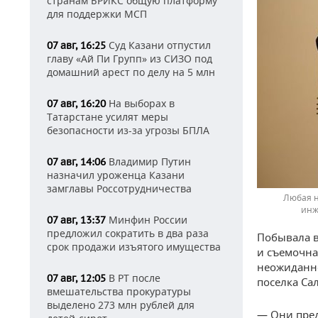
странам БРИКС общую платформу
для поддержки МСП
Суд Казани отпустил
07 авг, 16:25
главу «Ай Пи Групп» из СИЗО под
домашний арест по делу на 5 млн
На выборах в
07 авг, 16:20
Татарстане усилят меры
безопасности из-за угрозы БПЛА
Владимир Путин
07 авг, 14:06
назначил уроженца Казани
замглавы Россотрудничества
Любая н
инж
Минфин России
07 авг, 13:37
предложил сократить в два раза
Побывала 
срок продажи изъятого имущества
и съемочна
неожиданно
В РТ после
07 авг, 12:05
поселка Са
вмешательства прокуратуры
выделено 273 млн рублей для
— Они пред