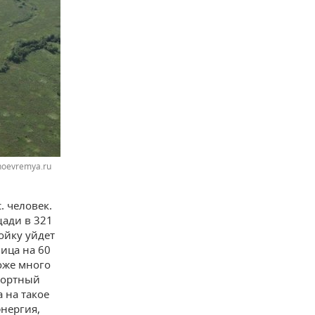
noevremya.ru
. человек.
щади в 321
ойку уйдет
ница на 60
тоже много
спортный
 на такое
энергия,