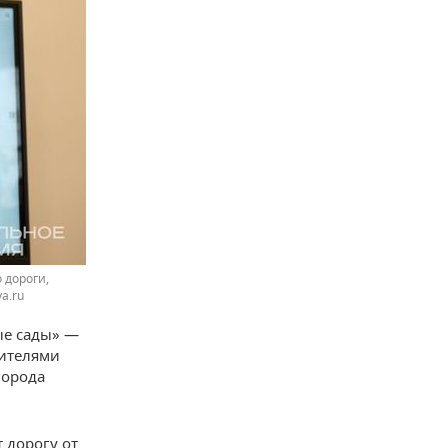
 дороги,
a.ru
ые сады» —
жителями
города
 дорогу от