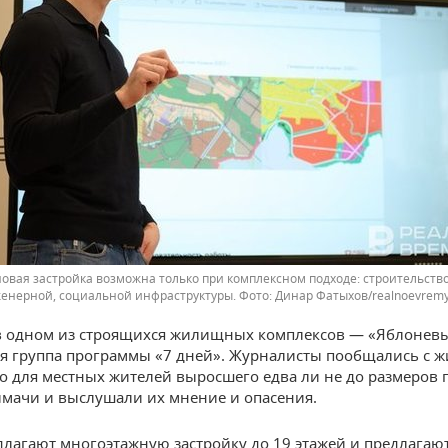
овая застройка возможна только при комплексном подходе: строительство
енерной, социальной инфраструктуры.
Динар Фатыхов/realnoevremy
в одном из строящихся жилищных комплексов — «Яблонев
я группа программы «7 дней». Журналисты пообщались с 
 для местных жителей выросшего едва ли не до размеров 
лмачи и выслушали их мнение и опасения.
лагают многоэтажную застройку до 19 этажей и предлагают