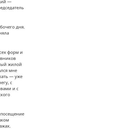
щий —
редседатель
бочего дня.
няла
сех форм и
овников
итый жилой
ался мне
хать — уже
егу, с
вами и с
ского
и посещение
шком
ажах.