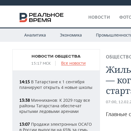
НОВОСТИ
ФОТО
Аналитика
Экономика
Промышленност
НОВОСТИ ОБЩЕСТВА
ОБЩЕСТВ
Все новости
15:17 МСК
Жилье
— ког
В Татарстане к 1 сентября
14:15
планируют открыть 4 новые школы
старт
Минниханов: К 2029 году все
13:38
07:00, 12.02
районы Татарстана обеспечат
крытыми ледовыми аренами
Главные 
Продажи электронных ОСАГО
13:07
в России выросли на 65% за семь