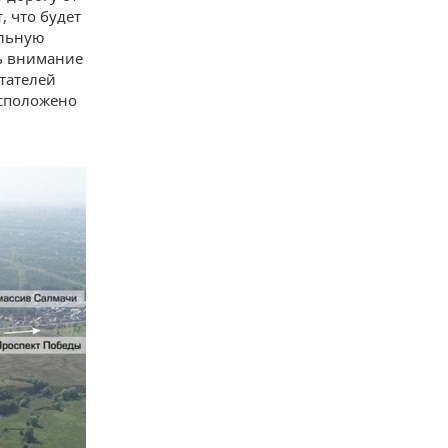
, что будет
альную
ть внимание
тателей
асположено