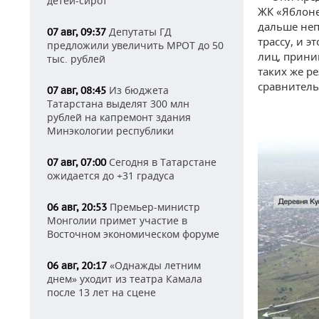
детей-сирот
ЖК «Яблоне
дальше неп
Депутаты ГД
07 авг, 09:37
трассу, и 
предложили увеличить МРОТ до 50
лиц, прини
тыс. рублей
таких же р
сравнитель
Из бюджета
07 авг, 08:45
Татарстана выделят 300 млн
рублей на капремонт здания
Минэкологии республики
Сегодня в Татарстане
07 авг, 07:00
ожидается до +31 градуса
Премьер-министр
06 авг, 20:53
Монголии примет участие в
Восточном экономическом форуме
«Однажды летним
06 авг, 20:17
днем» уходит из театра Камала
после 13 лет на сцене