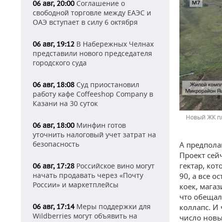
Соглашение о
06 авг, 20:00
свободной торговле между ЕАЭС и
ОАЭ вступает в силу 6 октября
В Набережных Челнах
06 авг, 19:12
представили нового председателя
городского суда
Суд приостановил
06 авг, 18:08
работу кафе Coffeeshop Company в
Казани на 30 суток
Новый ЖК п
Минфин готов
06 авг, 18:00
уточнить налоговый учет затрат на
безопасность
А предпола
Проект сей
гектар, ко
Российское вино могут
06 авг, 17:28
начать продавать через «Почту
90, а все о
России» и маркетплейсы
коек, мага
что обещал
Меры поддержки для
06 авг, 17:14
коллапс. И
Wildberries могут объявить на
число новы