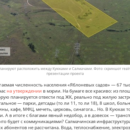
ланируют расположить между Куюками и Салмачами.
скриншот real
презентации проекта
гаемая численность населения «Яблоневых садов» — 67 тыс
час
на утверждении
в мэрии. На бумаге все красиво: из пло
торую планируется отвести под ЖК, реально под жилую застр
стальное — парки, детсады (то ли 11, то ли 18), 8 школ, боль
зины, кафе, МФЦ, мечеть, церковь, синагога… Но. В Куюках 
и. А в итоге с благами явный недобор, а в довесок — тран
 что будет с коммуникациями? Салмачинская инфраструктура
х абонентов не рассчитана. Вода, теплоснабжение, электро