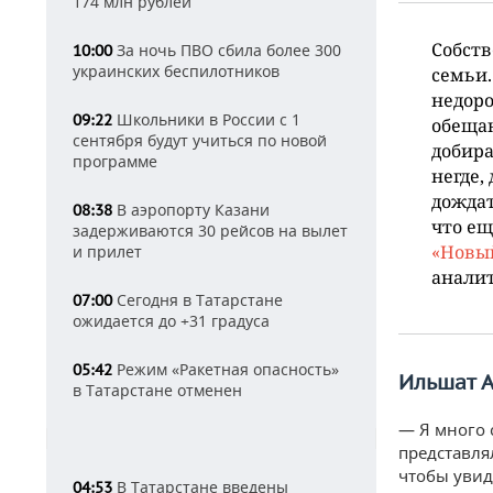
174 млн рублей
Собств
За ночь ПВО сбила более 300
10:00
украинских беспилотников
семьи.
недоро
Школьники в России с 1
09:22
обещан
сентября будут учиться по новой
добира
программе
негде,
дождат
В аэропорту Казани
08:38
что ещ
задерживаются 30 рейсов на вылет
«Новый
и прилет
аналит
Сегодня в Татарстане
07:00
ожидается до +31 градуса
Режим «Ракетная опасность»
05:42
Ильшат 
в Татарстане отменен
— Я много 
представля
чтобы увид
В Татарстане введены
04:53