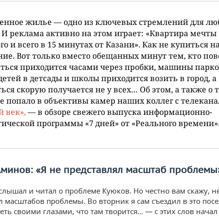
енное жилье — одно из ключевых стремлений для лю
 И реклама активно на этом играет: «Квартира мечты
го и всего в 15 минутах от Казани». Как не купиться н
ие. Вот только вместо обещанных минут тем, кто пов
ться приходится часами через пробки, машины парк
 детей в детсады и школы приходится возить в город, а
ься скорую получается не у всех… Об этом, а также о 
е попало в объективы камер наших коллег с телекана
 век»,
— в обзоре свежего выпуска информационно-
ической программы «7 дней» от «Реального времени»
Аминов: «Я не представлял масштаб проблемы
слышал и читал о проблеме Куюков. Но честно вам скажу, н
л масштабов проблемы. Во вторник я сам съездил в это пос
еть своими глазами, что там творится… — с этих слов нача