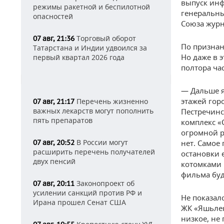
выпуск инф
режимы ракетной и беспилотной
генеральны
опасностей
Союза журн
Торговый оборот
07 авг, 21:36
По признан
Татарстана и Индии удвоился за
Но даже в 
первый квартал 2026 года
полтора час
— Дальше я
этажей гор
Перечень жизненно
07 авг, 21:17
важных лекарств могут пополнить
Пестречинс
пять препаратов
комплекс «
огромной р
В России могут
07 авг, 20:52
нет. Самое
расширить перечень получателей
остановки 
двух пенсий
котомками 
фильма буд
Законопроект об
07 авг, 20:11
усилении санкций против РФ и
Не показал
Ирана прошел Сенат США
ЖК «Яшьлек
низкое, не