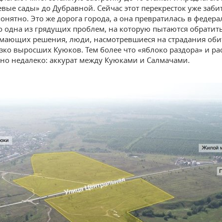
вые сады» до Дубравной. Сейчас этот перекресток уже забит
онятно. Это же дорога города, а она превратилась в федер
это одна из грядущих проблем, на которую пытаются обрати
мающих решения, люди, насмотревшиеся на страдания оби
езко выросших Куюков. Тем более что «яблоко раздора» и р
но недалеко: аккурат между Куюками и Салмачами.