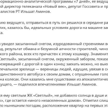
ормационно-аналитической программы «7 дней», ее веду
й директор телеканала «Новый век», депутат Госсовета и п
алистов РТ Ильшат Аминов.
ию ведущего, отправиться в путь он решился в середине ра
этих, казалось бы, идеальных условиях дорога на машине за
а.
 увидел засыпанный снегом, изуродованный строениями в
од, результат обмана и безумной алчности строителей, чин
кого района, всех кто причастен к этому кошмару. Знамен
Светлый», засыпанный снегом, окруженный забором, показ
езервацией с дорогой в один конец: заехать можно, но вые
 печальное зрелище — вереницы людей, идущие, увязая в сн
единственного автобуса к своим домам, с опущенными голо
на колесах. Они казались мне существами из апокалиптиче
ущего, — поделился впечатлениями Ильшат Аминов.
ся ему светлым ЖК «Светлый», не добавило солнца в душе 
», где остается «много незаселенных домов». Отметил сли
 по нынешним погодам, расположение квартир на первых эт