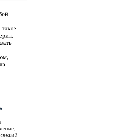
бой
а такое
ерил,
овать
том,
ла
.
»
е
еление,
л свежий