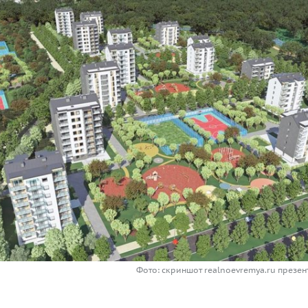
Фото: скриншот realnoevremya.ru презе