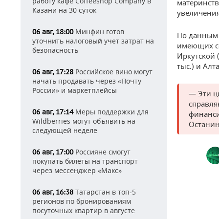
работу кафе Coffeeshop Company в
материнств
Казани на 30 суток
увеличения
Минфин готов
06 авг, 18:00
По данным 
уточнить налоговый учет затрат на
имеющих со
безопасность
Иркутской (
тыс.) и Алт
Российское вино могут
06 авг, 17:28
начать продавать через «Почту
России» и маркетплейсы
— Эти ц
справля
Меры поддержки для
06 авг, 17:14
финанси
Wildberries могут объявить на
Останин
следующей неделе
Россияне смогут
06 авг, 17:00
покупать билеты на транспорт
через мессенджер «Макс»
Татарстан в топ-5
06 авг, 16:38
регионов по бронированиям
посуточных квартир в августе