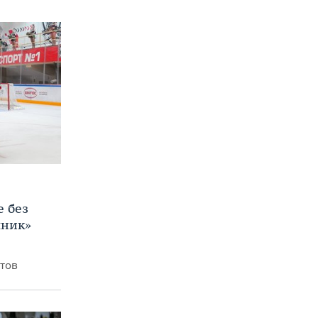
е без
яник»
итов