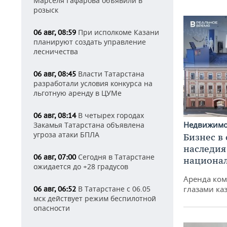
Марселя Гафарова объявили в
розыск
При исполкоме Казани
06 авг, 08:59
планируют создать управление
лесничества
Власти Татарстана
06 авг, 08:45
разработали условия конкурса на
льготную аренду в ЦУМе
В четырех городах
06 авг, 08:14
Недвижим
Закамья Татарстана объявлена
угроза атаки БПЛА
Бизнес в
наследия
Сегодня в Татарстане
06 авг, 07:00
национа
ожидается до +28 градусов
Аренда ко
В Татарстане с 06.05
глазами ка
06 авг, 06:52
мск действует режим беспилотной
опасности