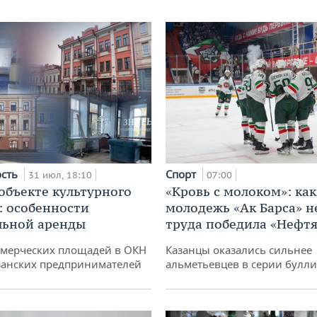
ость
Спорт
31 июл, 18:10
07:00
 объекте культурного
«Кровь с молоком»: как
: особенности
молодежь «Ак Барса» н
льной аренды
труда победила «Нефт
ммерческих площадей в ОКН
Казанцы оказались сильнее
занских предпринимателей
альметьевцев в серии булл