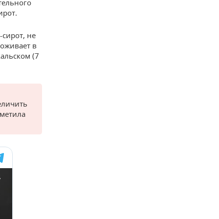
тельного
ирот.
-сирот, не
оживает в
кальском (7
еличить
тметила