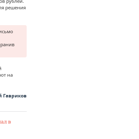
ов рублей.
ля решения
письмо
хранив
й
рот на
й Гавриков
ал в