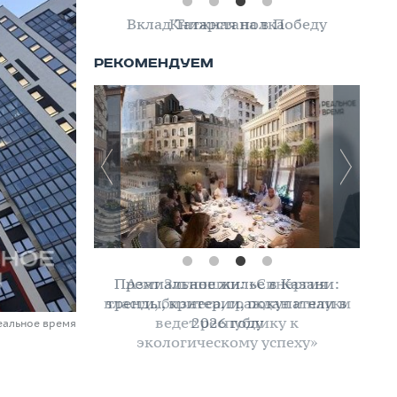
Вклад Татарстана в Победу
Азат Зиганшин: «Синергия
власти, бизнеса, граждан и науки
ведет республику к
еальное время
экологическому успеху»