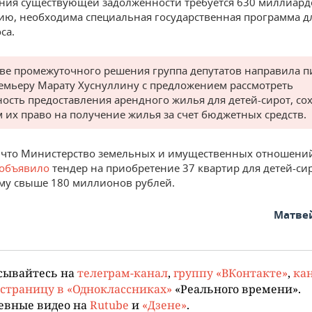
ния существующей задолженности требуется 630 миллиард
ию, необходима специальная государственная программа д
са.
тве промежуточного решения группа депутатов направила 
емьеру Марату Хуснуллину с предложением рассмотреть
ость предоставления арендного жилья для детей-сирот, со
м их право на получение жилья за счет бюджетных средств.
 что Министерство земельных и имущественных отношени
объявило
тендер на приобретение 37 квартир для детей-си
му свыше 180 миллионов рублей.
Матве
сывайтесь на
телеграм-канал
,
группу «ВКонтакте»
,
кан
страницу в «Одноклассниках»
«Реального времени».
евные видео на
Rutube
и
«Дзене»
.