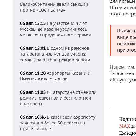
для погаше
Великобритании ввели санкции
По ее мнен
против «Озон Банка»
этого вопро
На участке М-12 от
06 авг, 12:15
Москвы до Казани увеличилось
В качес
число зон придорожного сервиса
вице-пр
возможн
В одном из районов
06 авг, 12:01
при это
Татарстана изымут два участка
земли для реконструкции дороги
Напомним,
Аэропорты Казани и
Татарстана
06 авг, 11:28
Нижнекамска открыли
общую сум
В Татарстане отменили
06 авг, 11:05
режимы ракетной и беспилотной
опасности
В казанском аэропорту
06 авг, 10:46
Подпи
задержано более 50 рейсов на
MAX
и
прилет и вылет
Ежедн