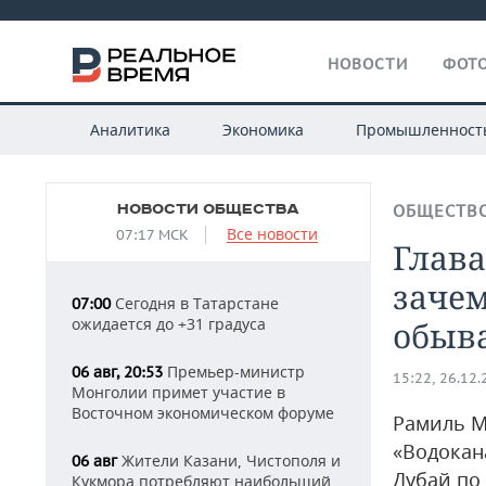
НОВОСТИ
ФОТО
Аналитика
Экономика
Промышленност
НОВОСТИ ОБЩЕСТВА
ОБЩЕСТВ
Все новости
07:17 МСК
Глав
заче
Сегодня в Татарстане
07:00
ожидается до +31 градуса
обыва
Премьер-министр
06 авг, 20:53
15:22, 26.12
Монголии примет участие в
Восточном экономическом форуме
Рамиль М
«Водокан
Жители Казани, Чистополя и
06 авг
Дубай по
Кукмора потребляют наибольший