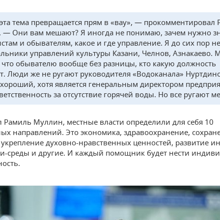
 эта тема превращается прям в «вау», — прокомментировал
 — Они вам мешают? Я иногда не понимаю, зачем нужно з
стам и обывателям, какое и где управление. Я до сих пор не
альники управлений культуры Казани, Челнов, Азнакаево. 
 что обывателю вообще без разницы, кто какую должность
т. Люди же не ругают руководителя «Водоканала» Нуртдин
 хороший, хотя является генеральным директором предприя
ветственность за отсутствие горячей воды. Но все ругают ме
л Рамиль Муллин, местные власти определили для себя 10
ых направлений. Это экономика, здравоохранение, сохран
 укрепление духовно-нравственных ценностей, развитие и
и-среды и другие. И каждый помощник будет нести индив
ность.