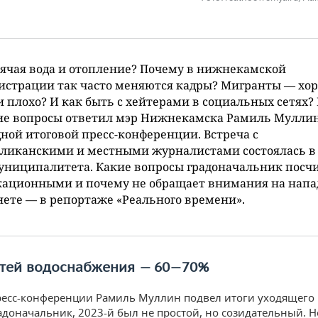
рячая вода и отопление? Почему в нижнекамской
истрации так часто меняются кадры? Мигранты — хо
и плохо? И как быть с хейтерами в социальных сетях? 
ие вопросы ответил мэр Нижнекамска Рамиль Муллин
ной итоговой пресс-конференции. Встреча с
бликанскими и местными журналистами состоялась в
униципалитета. Какие вопросы градоначальник посч
кационными и почему не обращает внимания на напа
ете — в репортаже «Реального времени».
етей водоснабжения — 60—70%
ресс-конференции Рамиль Муллин подвел итоги уходящего г
адоначальник, 2023-й был не простой, но созидательный. Н