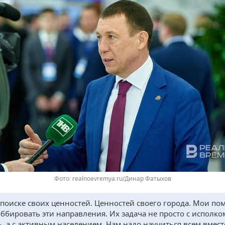
realnoevremya.ru/Динар Фатыхов
поиске своих ценностей. Ценностей своего города. Мои п
оббировать эти направления. Их задача не просто с исполк
ь, а с активным населением. Нам надо научиться всем вмест