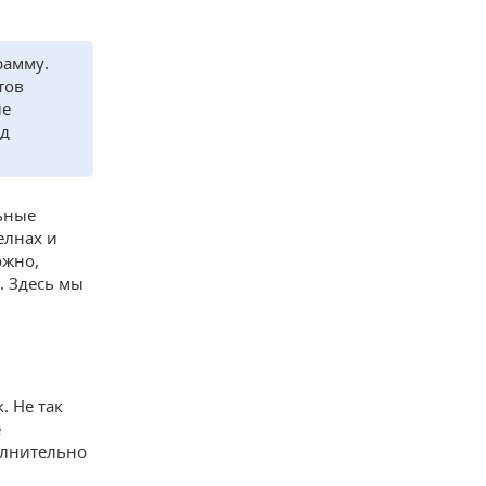
рамму.
тов
ые
рд
ьные
елнах и
ожно,
. Здесь мы
. Не так
е
олнительно