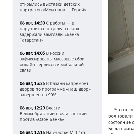
открылись выставки детских
портретов «Мой папа — Герой»
С работы — в
06 авг, 14:50
наручниках: по делу о взятке
задержали замглавы «Банка
Татарстан»
В России
06 авг, 14:05
зафиксированы массовые сбои
онлайн-сервисов и мобильной
связи
В Казани капремонт
06 авг, 13:25
дворов по программе «Наш двор»
завершен на 90%
Власти
06 авг, 12:29
— Это не в
Великобритании ввели санкции
волновали 
против «Озон Банка»
состояние 
Была прива
На участке М-12 от
06 авг, 12:15