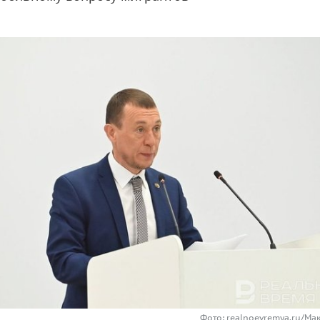
Фото: realnoevremya.ru/Ма