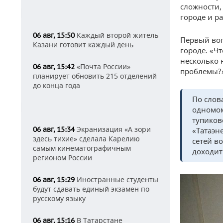
сложности,
городе и р
Каждый второй житель
06 авг, 15:50
Первый воп
Казани готовит каждый день
городе. «Ч
несколько 
«Почта России»
06 авг, 15:42
проблемы?
планирует обновить 215 отделений
до конца года
По слов
одномом
тупиков
Экранизация «А зори
06 авг, 15:34
«Татаэн
здесь тихие» сделала Карелию
сетей в
самым кинематографичным
доходит
регионом России
Иностранные студенты
06 авг, 15:29
будут сдавать единый экзамен по
русскому языку
В Татарстане
06 авг, 15:16