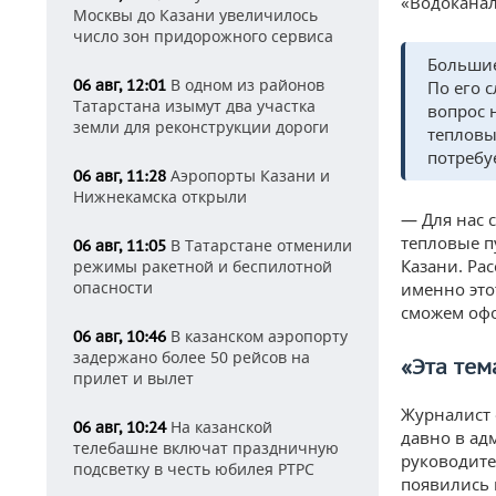
«Водоканал
Москвы до Казани увеличилось
число зон придорожного сервиса
Большие
В одном из районов
06 авг, 12:01
По его 
Татарстана изымут два участка
вопрос 
земли для реконструкции дороги
тепловы
потребуе
Аэропорты Казани и
06 авг, 11:28
Нижнекамска открыли
— Для нас 
тепловые п
В Татарстане отменили
06 авг, 11:05
Казани. Ра
режимы ракетной и беспилотной
опасности
именно это
сможем офо
В казанском аэропорту
06 авг, 10:46
задержано более 50 рейсов на
«Эта тем
прилет и вылет
Журналист 
На казанской
06 авг, 10:24
давно в а
телебашне включат праздничную
руководите
подсветку в честь юбилея РТРС
появились