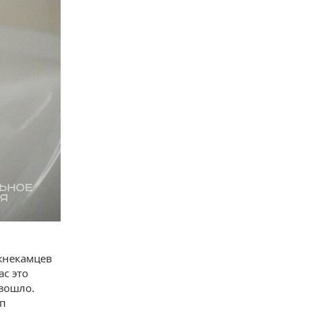
ижнекамцев
с это
изошло.
уп