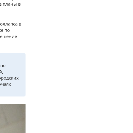
е планы в
оллапса в
ке по
 решение
 по
й,
ородских
учаях