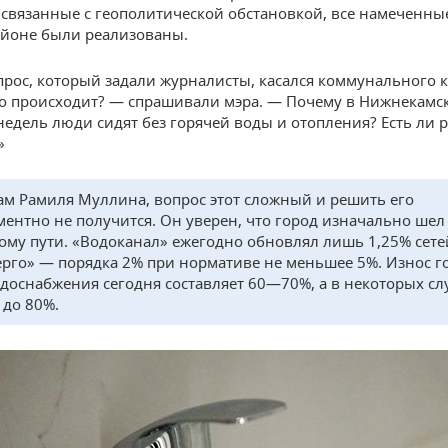
 связанные с геополитической обстановкой, все намеченны
айоне были реализованы.
рос, который задали журналисты, касался коммунального к
то происходит? — спрашивали мэра. — Почему в Нижнекамс
недель люди сидят без горячей воды и отопления? Есть ли
»
ам Рамиля Муллина, вопрос этот сложный и решить его
ентно не получится. Он уверен, что город изначально шел
ому пути. «Водоканал» ежегодно обновлял лишь 1,25% сете
ерго» — порядка 2% при нормативе не меньшее 5%. Износ г
одоснабжения сегодня составляет 60—70%, а в некоторых сл
 до 80%.