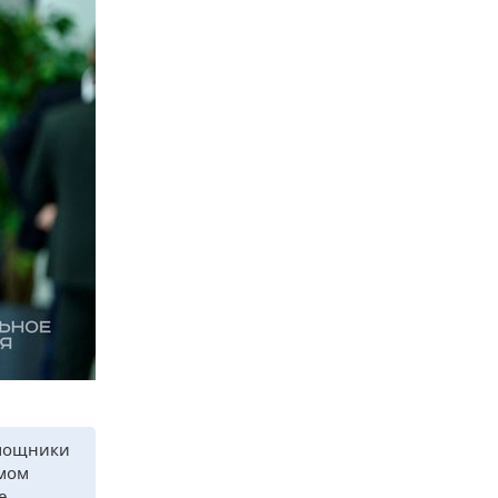
омощники
омом
е