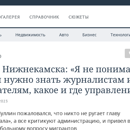
ГАЛЕРЕЯ
СПРАВОЧНИК
СЮЖЕТЫ
ь
Недвижимость
Авто
Бизнес
Технолог
О
а Нижнекамска: «Я не поним
м нужно знать журналистам 
телям, какое и где управлен
.2023
уллин пожаловался, что никто не ругает главу
ала», а все критикуют администрацию, и привел 
 больному вопросу мигрантов