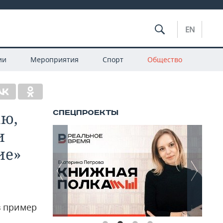
EN
ии
Мероприятия
Спорт
Общество
аю,
и
ие»
в пример