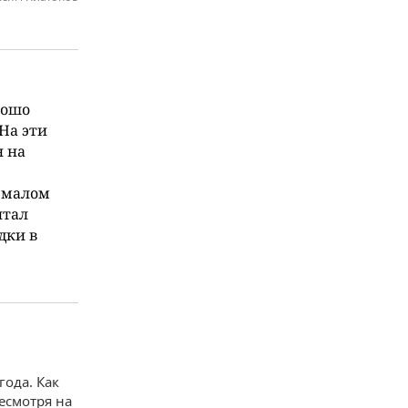
рошо
На эти
 на
 малом
итал
дки в
ода. Как
есмотря на