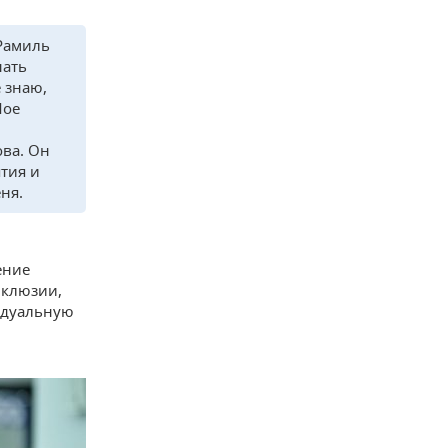
 Рамиль
нать
 знаю,
Мое
ова. Он
тия и
ня.
ение
нклюзии,
идуальную