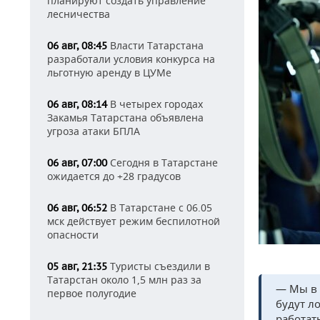
планируют создать управление
лесничества
Власти Татарстана
06 авг, 08:45
разработали условия конкурса на
льготную аренду в ЦУМе
В четырех городах
06 авг, 08:14
Закамья Татарстана объявлена
угроза атаки БПЛА
Сегодня в Татарстане
06 авг, 07:00
ожидается до +28 градусов
В Татарстане с 06.05
06 авг, 06:52
мск действует режим беспилотной
опасности
Туристы съездили в
05 авг, 21:35
Татарстан около 1,5 млн раз за
— Мы в 
первое полугодие
будут л
работат