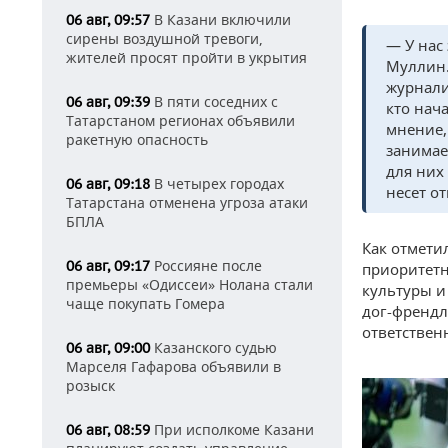
В Казани включили
06 авг, 09:57
сирены воздушной тревоги,
— У нас
жителей просят пройти в укрытия
Муллин.
журнали
В пяти соседних с
06 авг, 09:39
кто нач
Татарстаном регионах объявили
мнение,
ракетную опасность
занимае
для них
В четырех городах
06 авг, 09:18
несет от
Татарстана отменена угроза атаки
БПЛА
Как отмети
Россияне после
06 авг, 09:17
приоритетн
премьеры «Одиссеи» Нолана стали
культуры и
чаще покупать Гомера
дог-френдл
ответствен
Казанского судью
06 авг, 09:00
Марселя Гафарова объявили в
розыск
При исполкоме Казани
06 авг, 08:59