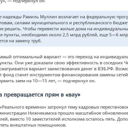
у», — подчеркнул он.
 надежды Рамиль Муллин возлагает на федеральную прог
словам, силами муниципального и республиканского бюдже
не решить. Чтобы перевести жилые дома на индивидуальн
е пункты, необходимо около 2,5 млрд рублей, еще 5—6 мл
тся на замену труб.
самый оптимальный вариант — это переход на индивидуал
ункты. Они уже доказали свою эффективность в соседних Ч
ссматривается вариант заимствования денег в ВЭБ.РФ. Возм
т фонд станет инструментом финансирования замены сетей
рмить заем на 10—15 лет, — подчеркнул он.
а превращается прям в «вау»
«Реального времени» затронул тему кадровых перестановок
дминистрации Нижнекамска прошло масштабное обновлени
лей, вместо 10 заместителей исполкома осталось пять. Доп
 пять внештатных помощников.