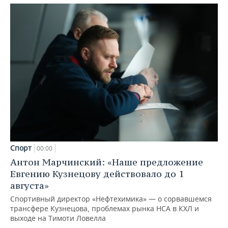
Спорт
00:00
Антон Марчинский: «Наше предложение
Евгению Кузнецову действовало до 1
августа»
Спортивный директор «Нефтехимика» — о сорвавшемся
трансфере Кузнецова, проблемах рынка НСА в КХЛ и
выходе на Тимоти Ловелла