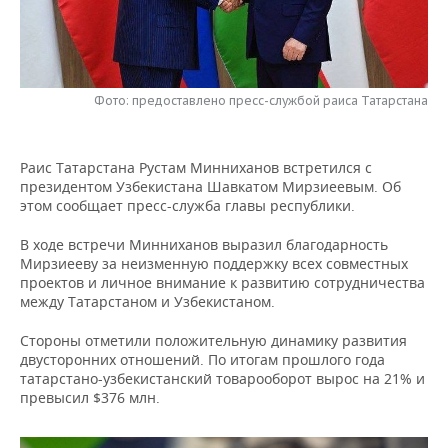
НЕФТЕХИМИЯ
РОЗНИЧНАЯ ТОРГОВЛЯ
НОВОСТИ ТЕХНОЛОГИЙ
МЕРОПРИЯТИЯ
НЕФТЬ
ТРАНСПОРТ
IT
НОВОСТИ МЕРОПРИЯТИЙ
СПОРТ
ОПК
Фото: предоставлено пресс-службой раиса Татарстана
УСЛУГИ
МЕДИА
ВЫЕЗДНАЯ РЕДАКЦИЯ
НОВОСТИ СПОРТА
ОБЩЕСТВО
ЭНЕРГЕТИКА
Раис Татарстана Рустам Минниханов встретился с
ТЕЛЕКОММУНИКАЦИИ
БИЗНЕС-БРАНЧИ
ФУТБОЛ
НОВОСТИ ОБЩЕСТВА
ФОТОГАЛЕРЕЯ
президентом Узбекистана Шавкатом Мирзиеевым. Об
этом сообщает пресс-служба главы республики.
ONLINE-КОНФЕРЕНЦИИ
ХОККЕЙ
ВЛАСТЬ
СЮЖЕТЫ
В ходе встречи Минниханов выразил благодарность
Мирзиееву за неизменную поддержку всех совместных
ОТКРЫТАЯ ЛЕКЦИЯ
БАСКЕТБОЛ
ИНФРАСТРУКТУРА
СПРАВОЧНИК
проектов и личное внимание к развитию сотрудничества
между Татарстаном и Узбекистаном.
ВОЛЕЙБОЛ
ИСТОРИЯ
СПИСОК ПЕРСОН
ПОЛНАЯ ВЕРСИЯ
Стороны отметили положительную динамику развития
КИБЕРСПОРТ
КУЛЬТУРА
СПИСОК КОМПАНИЙ
двусторонних отношений. По итогам прошлого года
татарстано-узбекистанский товарооборот вырос на 21% и
превысил $376 млн.
ФИГУРНОЕ КАТАНИЕ
МЕДИЦИНА