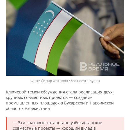
ВОДНЫЕ ВИДЫ СПОРТА
ОБРАЗОВАНИЕ
ХОККЕЙ С МЯЧОМ
ПРОИСШЕСТВИЯ
Динар Фатыхов / realnoevremya.ru
Ключевой темой обсуждения стала реализация двух
крупных совместных проектов — создание
промышленных площадок в Бухарской и Навоийской
областях Узбекистана.
— Эти знаковые татарстано-узбекистанские
совместные проекты — хороший вклад в