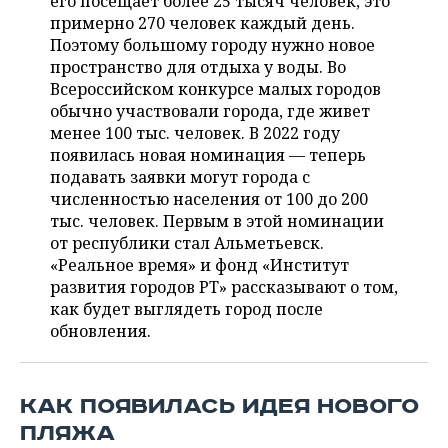
его посещает более 25 тысяч человек, это
ВОДНЫЕ ВИДЫ СПОРТА
ОБРАЗОВАНИЕ
примерно 270 человек каждый день.
Поэтому большому городу нужно новое
ХОККЕЙ С МЯЧОМ
ПРОИСШЕСТВИЯ
пространство для отдыха у воды. Во
Всероссийском конкурсе малых городов
обычно участвовали города, где живет
менее 100 тыс. человек. В 2022 году
появилась новая номинация — теперь
подавать заявки могут города с
численностью населения от 100 до 200
тыс. человек. Первым в этой номинации
от республики стал Альметьевск.
«Реальное время» и фонд «Институт
развития городов РТ» рассказывают о том,
как будет выглядеть город после
обновления.
КАК ПОЯВИЛАСЬ ИДЕЯ НОВОГО
ПЛЯЖА