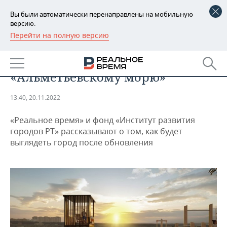
Вы были автоматически перенаправлены на мобильную
версию.
Перейти на полную версию
РЕГИОНЫ
ОБЩЕСТВО
Как открыть жителям выход к
БАШКОРТОСТАН
НОВОСТИ
«Альметьевскому морю»
ТАТАРСТАН
АНАЛИТИКА
13:40, 20.11.2022
УДМУРТИЯ
НОВОСТИ АНАЛИТИКИ
ЭКОНОМИКА
«Реальное время» и фонд «Институт развития
ДЕКЛАРАЦИИ О ДОХОДАХ
НОВОСТИ ЭКОНОМИКИ
ПРОМЫШЛЕННОСТЬ
городов РТ» рассказывают о том, как будет
выглядеть город после обновления
КОРОЛИ ГОСЗАКАЗА ПФО
ФИНАНСЫ
НОВОСТИ
НЕДВИЖИМОСТЬ
ПРОМЫШЛЕННОСТИ
ВУЗЫ ТАТАРСТАНА
БАНКИ
НОВОСТИ НЕДВИЖИМОСТИ
АВТО
АГРОПРОМ
КОМУ ПРИНАДЛЕЖАТ
БЮДЖЕТ
НОВОСТИ АВТО
БИЗНЕС
ТОРГОВЫЕ ЦЕНТРЫ
МАШИНОСТРОЕНИЕ
ТАТАРСТАНА
ИНВЕСТИЦИИ
НОВОСТИ БИЗНЕСА
ТЕХНОЛОГИИ