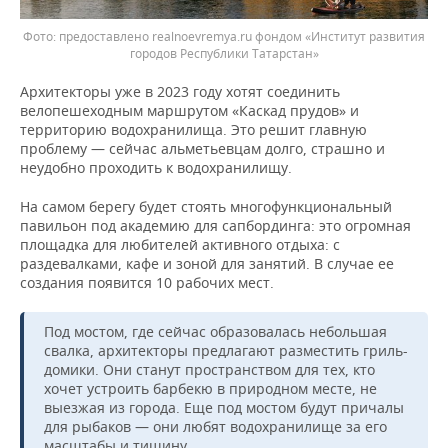
предоставлено realnoevremya.ru фондом «Институт развития
городов Республики Татарстан»
Архитекторы уже в 2023 году хотят соединить
велопешеходным маршрутом «Каскад прудов» и
территорию водохранилища. Это решит главную
проблему — сейчас альметьевцам долго, страшно и
неудобно проходить к водохранилищу.
На самом берегу будет стоять многофункциональный
павильон под академию для сапбординга: это огромная
площадка для любителей активного отдыха: с
раздевалками, кафе и зоной для занятий. В случае ее
создания появится 10 рабочих мест.
Под мостом, где сейчас образовалась небольшая
свалка, архитекторы предлагают разместить гриль-
домики. Они станут пространством для тех, кто
хочет устроить барбекю в природном месте, не
выезжая из города. Еще под мостом будут причалы
для рыбаков — они любят водохранилище за его
масштабы и тишину.