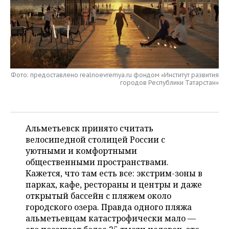
НЕФТЕХИМИЯ
РОЗНИЧНАЯ ТОРГОВЛЯ
НОВОСТИ ТЕХНОЛОГИЙ
МЕРОПРИЯТИЯ
НЕФТЬ
ТРАНСПОРТ
IT
НОВОСТИ МЕРОПРИЯТИЙ
СПОРТ
ОПК
УСЛУГИ
МЕДИА
ВЫЕЗДНАЯ РЕДАКЦИЯ
НОВОСТИ СПОРТА
ОБЩЕСТВО
ЭНЕРГЕТИКА
Фото: предоставлено realnoevremya.ru фондом «Институт развития
городов Республики Татарстан»
ТЕЛЕКОММУНИКАЦИИ
БИЗНЕС-БРАНЧИ
ФУТБОЛ
НОВОСТИ ОБЩЕСТВА
ФОТОГАЛЕРЕЯ
ONLINE-КОНФЕРЕНЦИИ
ХОККЕЙ
ВЛАСТЬ
СЮЖЕТЫ
Альметьевск принято считать
ОТКРЫТАЯ ЛЕКЦИЯ
БАСКЕТБОЛ
ИНФРАСТРУКТУРА
СПРАВОЧНИК
велосипедной столицей России с
уютными и комфортными
ВОЛЕЙБОЛ
ИСТОРИЯ
СПИСОК ПЕРСОН
ПОЛНАЯ ВЕРСИЯ
общественными пространствами.
Кажется, что там есть все: экстрим-зоны в
КИБЕРСПОРТ
КУЛЬТУРА
СПИСОК КОМПАНИЙ
парках, кафе, рестораны и центры и даже
открытый бассейн с пляжем около
городского озера. Правда одного пляжа
ФИГУРНОЕ КАТАНИЕ
МЕДИЦИНА
альметьевцам катастрофически мало —