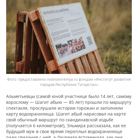
предоставлено realnoevremya.ru фондом «Институт развития
городов Республики Татарстан»
Альметьевцы (самой юной участнице было 14 лет, самому
взрослому — Шагит абыю — 85 лет) прошли по маршруту
спектакля, прослушали истории горожан и заполняли
карту водохранилища. Шагит абый нарисовал на карте
свой обычный маршрут по скандинавской ходьбе
(получается 6 километров!), Эльмира рассказала, как ее
будущий муж в свое время переплыл водохранилище
ради свидания с ней, а Людмила вспоминала, как они